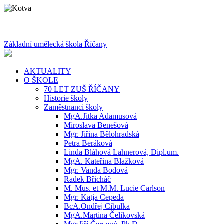
Základní umělecká škola Říčany
AKTUALITY
O ŠKOLE
70 LET ZUŠ ŘÍČANY
Historie školy
Zaměstnanci školy
MgA.Jitka Adamusová
Miroslava Benešová
Mgr. Jiřina Bělohradská
Petra Beráková
Linda Bláhová Lahnerová, Dipl.um.
MgA. Kateřina Blažková
Mgr. Vanda Bodová
Radek Břicháč
M. Mus. et M.M. Lucie Carlson
Mgr. Katja Cepeda
BcA.Ondřej Cibulka
MgA.Martina Čelikovská