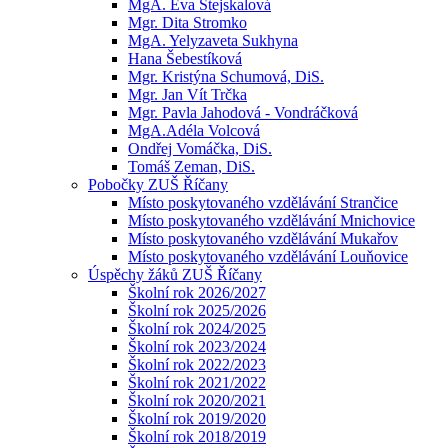
MgA. Eva Stejskalová
Mgr. Dita Stromko
MgA. Yelyzaveta Sukhyna
Hana Šebestíková
Mgr. Kristýna Schumová, DiS.
Mgr. Jan Vít Trčka
Mgr. Pavla Jahodová - Vondráčková
MgA.Adéla Volcová
Ondřej Vomáčka, DiS.
Tomáš Zeman, DiS.
Pobočky ZUŠ Říčany
Místo poskytovaného vzdělávání Strančice
Místo poskytovaného vzdělávání Mnichovice
Místo poskytovaného vzdělávání Mukařov
Místo poskytovaného vzdělávání Louňovice
Úspěchy žáků ZUŠ Říčany
Školní rok 2026/2027
Školní rok 2025/2026
Školní rok 2024/2025
Školní rok 2023/2024
Školní rok 2022/2023
Školní rok 2021/2022
Školní rok 2020/2021
Školní rok 2019/2020
Školní rok 2018/2019