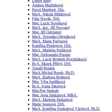
Luboš Malý
Andrea Martínková
Pavel Martínek, Dis.
MgA. Nikola Müllerová
Filip Novák, DiS.
Mgr. Lucie Nováková
MgA. doc. Jiří Novotný
Mgr. Jiří Odcházel
MgA. Veronika Olejníková
MgA. Marie Pačesová
Kateřina Pindejová, DiS.
MgA. Markéta Poláková
Mgr. Aleksandra Porada
MgA. Lucie Brotbek Prochásková
BcA. Marek Přibyl, DiS.
Tomáš Remek
MgA.Michal Rezek, Ph.D.
MgA. Barbora Rothová
Mgr. Věra Sadílková
BcA. Ivana Sikorová
Mgr.Petr Sinkule
Mgr. Iveta Sinkulová, MBA.
MgA. Markéta Sinkulová
Marie Sosnová, DiS.
MgA. Kateřina Soukalová Váchová, Ph.D.