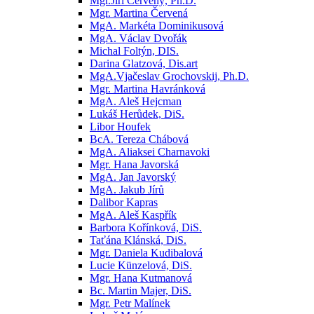
Mgr.Jiří Červený, Ph.D.
Mgr. Martina Červená
MgA. Markéta Dominikusová
MgA. Václav Dvořák
Michal Foltýn, DIS.
Darina Glatzová, Dis.art
MgA.Vjačeslav Grochovskij, Ph.D.
Mgr. Martina Havránková
MgA. Aleš Hejcman
Lukáš Herůdek, DiS.
Libor Houfek
BcA. Tereza Chábová
MgA. Aliaksei Charnavoki
Mgr. Hana Javorská
MgA. Jan Javorský
MgA. Jakub Jírů
Dalibor Kapras
MgA. Aleš Kaspřík
Barbora Kořínková, DiS.
Taťána Klánská, DiS.
Mgr. Daniela Kudibalová
Lucie Künzelová, DiS.
Mgr. Hana Kutmanová
Bc. Martin Majer, DiS.
Mgr. Petr Malínek