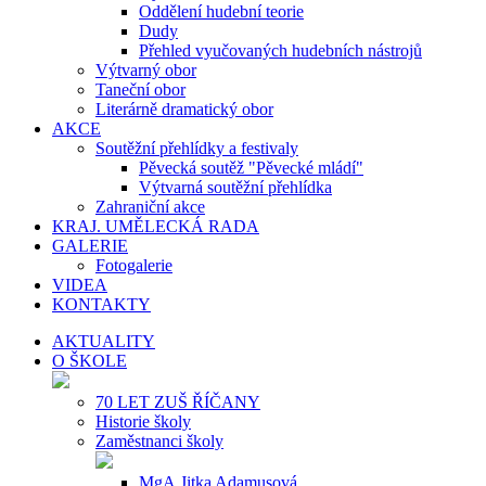
Oddělení hudební teorie
Dudy
Přehled vyučovaných hudebních nástrojů
Výtvarný obor
Taneční obor
Literárně dramatický obor
AKCE
Soutěžní přehlídky a festivaly
Pěvecká soutěž "Pěvecké mládí"
Výtvarná soutěžní přehlídka
Zahraniční akce
KRAJ. UMĚLECKÁ RADA
GALERIE
Fotogalerie
VIDEA
KONTAKTY
AKTUALITY
O ŠKOLE
70 LET ZUŠ ŘÍČANY
Historie školy
Zaměstnanci školy
MgA.Jitka Adamusová