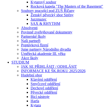
Kytarový soubor
Rocková kapela "The Masters of the Basement"
Soubory pracující pod ZUŠ Říčany
Ženský pěvecký sbor Sirény
Jazzmazec
SAX & RHYTHM
Absolventi
Povinně zveřejňované dokumenty
Partnerské školy
Naši partneři
Poptávková řízení
Jsme partnery Národního divadla
Umělecká akademie III. věku
Akce školy
STUDIUM
JAK SE PŘIHLÁSIT / ODHLÁSIT
INFORMACE KE ŠK.ROKU 2025/2026
Hudební obor
Klavírní oddělení
Smyčcové oddělení
Dechové oddělení
Pěvecké oddělení
Bicí nástroje
Harfa
Kytara