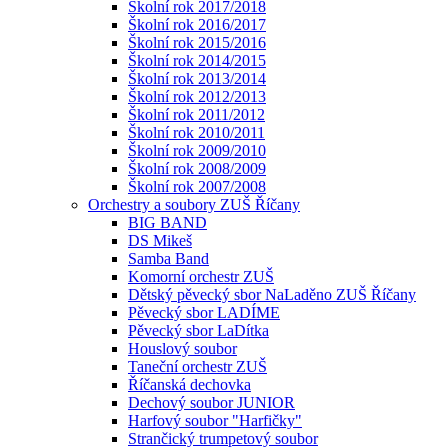
Školní rok 2017/2018
Školní rok 2016/2017
Školní rok 2015/2016
Školní rok 2014/2015
Školní rok 2013/2014
Školní rok 2012/2013
Školní rok 2011/2012
Školní rok 2010/2011
Školní rok 2009/2010
Školní rok 2008/2009
Školní rok 2007/2008
Orchestry a soubory ZUŠ Říčany
BIG BAND
DS Mikeš
Samba Band
Komorní orchestr ZUŠ
Dětský pěvecký sbor NaLaděno ZUŠ Říčany
Pěvecký sbor LADÍME
Pěvecký sbor LaDítka
Houslový soubor
Taneční orchestr ZUŠ
Říčanská dechovka
Dechový soubor JUNIOR
Harfový soubor "Harfičky"
Strančický trumpetový soubor