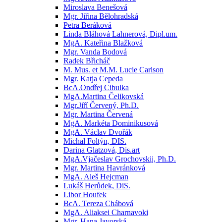
Miroslava Benešová
Mgr. Jiřina Bělohradská
Petra Beráková
Linda Bláhová Lahnerová, Dipl.um.
MgA. Kateřina Blažková
Mgr. Vanda Bodová
Radek Břicháč
M. Mus. et M.M. Lucie Carlson
Mgr. Katja Cepeda
BcA.Ondřej Cibulka
MgA.Martina Čelikovská
Mgr.Jiří Červený, Ph.D.
Mgr. Martina Červená
MgA. Markéta Dominikusová
MgA. Václav Dvořák
Michal Foltýn, DIS.
Darina Glatzová, Dis.art
MgA.Vjačeslav Grochovskij, Ph.D.
Mgr. Martina Havránková
MgA. Aleš Hejcman
Lukáš Herůdek, DiS.
Libor Houfek
BcA. Tereza Chábová
MgA. Aliaksei Charnavoki
Mgr. Hana Javorská