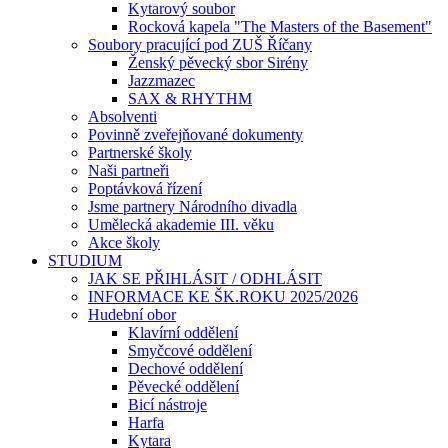
Kytarový soubor
Rocková kapela "The Masters of the Basement"
Soubory pracující pod ZUŠ Říčany
Ženský pěvecký sbor Sirény
Jazzmazec
SAX & RHYTHM
Absolventi
Povinně zveřejňované dokumenty
Partnerské školy
Naši partneři
Poptávková řízení
Jsme partnery Národního divadla
Umělecká akademie III. věku
Akce školy
STUDIUM
JAK SE PŘIHLÁSIT / ODHLÁSIT
INFORMACE KE ŠK.ROKU 2025/2026
Hudební obor
Klavírní oddělení
Smyčcové oddělení
Dechové oddělení
Pěvecké oddělení
Bicí nástroje
Harfa
Kytara