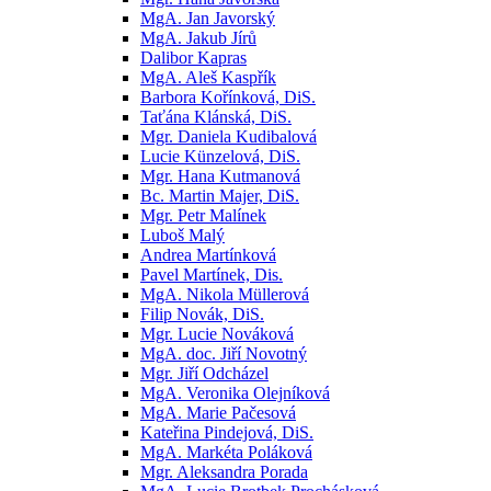
MgA. Jan Javorský
MgA. Jakub Jírů
Dalibor Kapras
MgA. Aleš Kaspřík
Barbora Kořínková, DiS.
Taťána Klánská, DiS.
Mgr. Daniela Kudibalová
Lucie Künzelová, DiS.
Mgr. Hana Kutmanová
Bc. Martin Majer, DiS.
Mgr. Petr Malínek
Luboš Malý
Andrea Martínková
Pavel Martínek, Dis.
MgA. Nikola Müllerová
Filip Novák, DiS.
Mgr. Lucie Nováková
MgA. doc. Jiří Novotný
Mgr. Jiří Odcházel
MgA. Veronika Olejníková
MgA. Marie Pačesová
Kateřina Pindejová, DiS.
MgA. Markéta Poláková
Mgr. Aleksandra Porada