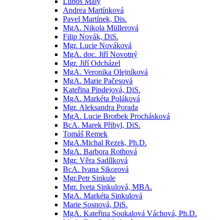
Luboš Malý
Andrea Martínková
Pavel Martínek, Dis.
MgA. Nikola Müllerová
Filip Novák, DiS.
Mgr. Lucie Nováková
MgA. doc. Jiří Novotný
Mgr. Jiří Odcházel
MgA. Veronika Olejníková
MgA. Marie Pačesová
Kateřina Pindejová, DiS.
MgA. Markéta Poláková
Mgr. Aleksandra Porada
MgA. Lucie Brotbek Prochásková
BcA. Marek Přibyl, DiS.
Tomáš Remek
MgA.Michal Rezek, Ph.D.
MgA. Barbora Rothová
Mgr. Věra Sadílková
BcA. Ivana Sikorová
Mgr.Petr Sinkule
Mgr. Iveta Sinkulová, MBA.
MgA. Markéta Sinkulová
Marie Sosnová, DiS.
MgA. Kateřina Soukalová Váchová, Ph.D.