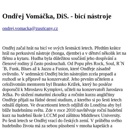
Ondřej Vomáčka, DiS.
- bicí nástroje
ondrej.vomacka@zusricany.cz
Ondřej začal hrát na bicí ve svých šestnácti letech. Předtím krátce
hrál na perkusivní nástroje (bonga, djembe) a v dětství několik let na
flétnu a kytaru. Hudba byla důležitou součástí jeho dospívání a
členové rodiny jí často poslouchali. Od Popu přes Rock, Soul, R´N
´B, Funk, Blues až k Jazzu a Fusion, které Ondřeje zásadně
ovlivnilo. V sedmnácti Ondřej bicím nástrojům zcela propadl a
rozhodl se k přípravě na konzervatoř. Jeho prvním učitelem a
celoživotním mentorem byl Branko Križek, který ho posléze
doporučil k Miroslavu Kymplovi, učiteli na konzervatoři Jaroslava
Ježka. Po složení maturitní zkoušky a ročním kurzu angličtiny
Ondřeje přijali na řádné denní studium, z kterého si po šesti letech
odnáší diplom. Ve dvacetiosmi letech odjíždí do Londýna aby byl
blíže hudebnímu světu. Zde v roce 2010 navštěvuje roční hudební
kurz na hudební škole LCCM pod záštitou Middlesex University.
Po šesti letech se Ondřej vrací do českých zemí. V průběhu svého
hudebního života má za sebou působení v mnoha kapelách a