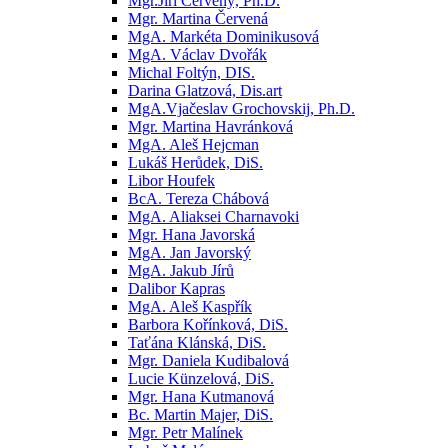
Mgr.Jiří Červený, Ph.D.
Mgr. Martina Červená
MgA. Markéta Dominikusová
MgA. Václav Dvořák
Michal Foltýn, DIS.
Darina Glatzová, Dis.art
MgA.Vjačeslav Grochovskij, Ph.D.
Mgr. Martina Havránková
MgA. Aleš Hejcman
Lukáš Herůdek, DiS.
Libor Houfek
BcA. Tereza Chábová
MgA. Aliaksei Charnavoki
Mgr. Hana Javorská
MgA. Jan Javorský
MgA. Jakub Jírů
Dalibor Kapras
MgA. Aleš Kaspřík
Barbora Kořínková, DiS.
Taťána Klánská, DiS.
Mgr. Daniela Kudibalová
Lucie Künzelová, DiS.
Mgr. Hana Kutmanová
Bc. Martin Majer, DiS.
Mgr. Petr Malínek