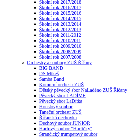
Školní rok 2017/2018
Školní rok 2016/2017
Školní rok 2015/2016
Školní rok 2014/2015
Školní rok 2013/2014
Školní rok 2012/2013
Školní rok 2011/2012
Školní rok 2010/2011
Školní rok 2009/2010
Školní rok 2008/2009
Školní rok 2007/2008
Orchestry a soubory ZUŠ Říčany
BIG BAND
DS Mikeš
Samba Band
Komorní orchestr ZUŠ
Dětský pěvecký sbor NaLaděno ZUŠ Říčany
Pěvecký sbor LADÍME
Pěvecký sbor LaDítka
Houslový soubor
Taneční orchestr ZUŠ
Říčanská dechovka
Dechový soubor JUNIOR
Harfový soubor "Harfičky"
Strančický trumpetový soubor