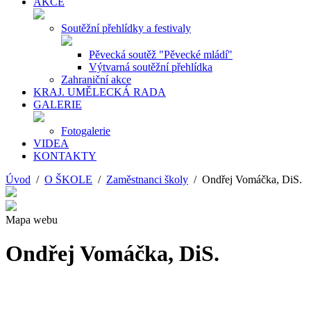
AKCE
Soutěžní přehlídky a festivaly
Pěvecká soutěž "Pěvecké mládí"
Výtvarná soutěžní přehlídka
Zahraniční akce
KRAJ. UMĚLECKÁ RADA
GALERIE
Fotogalerie
VIDEA
KONTAKTY
Úvod
/
O ŠKOLE
/
Zaměstnanci školy
/ Ondřej Vomáčka, DiS.
Mapa webu
Ondřej Vomáčka, DiS.