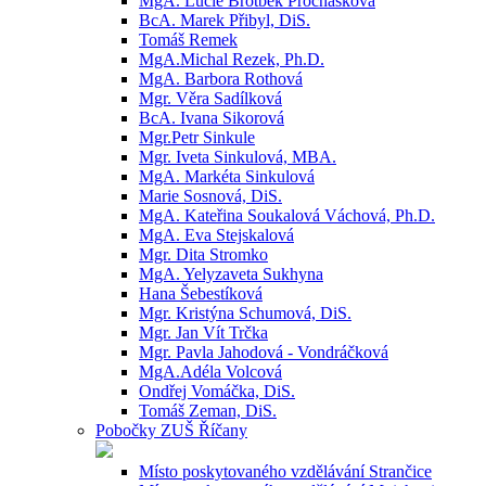
MgA. Lucie Brotbek Prochásková
BcA. Marek Přibyl, DiS.
Tomáš Remek
MgA.Michal Rezek, Ph.D.
MgA. Barbora Rothová
Mgr. Věra Sadílková
BcA. Ivana Sikorová
Mgr.Petr Sinkule
Mgr. Iveta Sinkulová, MBA.
MgA. Markéta Sinkulová
Marie Sosnová, DiS.
MgA. Kateřina Soukalová Váchová, Ph.D.
MgA. Eva Stejskalová
Mgr. Dita Stromko
MgA. Yelyzaveta Sukhyna
Hana Šebestíková
Mgr. Kristýna Schumová, DiS.
Mgr. Jan Vít Trčka
Mgr. Pavla Jahodová - Vondráčková
MgA.Adéla Volcová
Ondřej Vomáčka, DiS.
Tomáš Zeman, DiS.
Pobočky ZUŠ Říčany
Místo poskytovaného vzdělávání Strančice