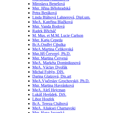
Miroslava Benešová
Mgr. Jiřina Bělohradská
Petra Beráková
Linda Bláhová Lahnerová, Dipl.um.
MgA. Kateřina Blažková
Mgr. Vanda Bodová
Radek Břicháč
M. Mus. et M.M. Lucie Carlson
Mgr. Katja Cepeda
BcA.Ondřej Cibulka
MgA.Martina Čelikovská
Mgr.Jiří Červený, Ph.D.
Mgr. Martina Červená
MgA. Markéta Dominikusová
MgA. Václav Dvořák
Michal Foltýn, DIS.
Darina Glatzová, Dis.art
MgA.Vjačeslav Grochovskij, Ph.D.
Mgr. Martina Havránková
MgA. Aleš Hejcman
Lukáš Herůdek, DiS.
Libor Houfek
BcA. Tereza Chábová
MgA. Aliaksei Charnavoki
Mgr. Hana Javorská