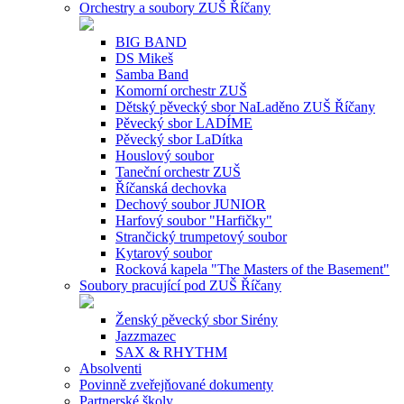
Orchestry a soubory ZUŠ Říčany
BIG BAND
DS Mikeš
Samba Band
Komorní orchestr ZUŠ
Dětský pěvecký sbor NaLaděno ZUŠ Říčany
Pěvecký sbor LADÍME
Pěvecký sbor LaDítka
Houslový soubor
Taneční orchestr ZUŠ
Říčanská dechovka
Dechový soubor JUNIOR
Harfový soubor "Harfičky"
Strančický trumpetový soubor
Kytarový soubor
Rocková kapela "The Masters of the Basement"
Soubory pracující pod ZUŠ Říčany
Ženský pěvecký sbor Sirény
Jazzmazec
SAX & RHYTHM
Absolventi
Povinně zveřejňované dokumenty
Partnerské školy