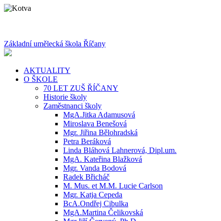
Základní umělecká škola Říčany
AKTUALITY
O ŠKOLE
70 LET ZUŠ ŘÍČANY
Historie školy
Zaměstnanci školy
MgA.Jitka Adamusová
Miroslava Benešová
Mgr. Jiřina Bělohradská
Petra Beráková
Linda Bláhová Lahnerová, Dipl.um.
MgA. Kateřina Blažková
Mgr. Vanda Bodová
Radek Břicháč
M. Mus. et M.M. Lucie Carlson
Mgr. Katja Cepeda
BcA.Ondřej Cibulka
MgA.Martina Čelikovská