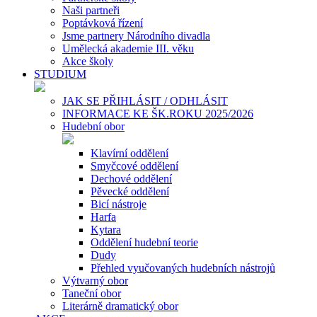
Naši partneři
Poptávková řízení
Jsme partnery Národního divadla
Umělecká akademie III. věku
Akce školy
STUDIUM
JAK SE PŘIHLÁSIT / ODHLÁSIT
INFORMACE KE ŠK.ROKU 2025/2026
Hudební obor
Klavírní oddělení
Smyčcové oddělení
Dechové oddělení
Pěvecké oddělení
Bicí nástroje
Harfa
Kytara
Oddělení hudební teorie
Dudy
Přehled vyučovaných hudebních nástrojů
Výtvarný obor
Taneční obor
Literárně dramatický obor