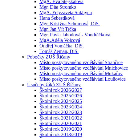
MgA. Eva Stejskalová
Mgr. Dita Stromko
MgA. Yelyzaveta Sukhyna
Hana Šebestíková
Mgr. Kristýna Schumová, DiS.
Mgr. Jan Vít Trčka
Mgr. Pavla Jahodová - Vondráčková
MgA.Adéla Volcová
Ondřej Vomáčka, DiS.
Tomáš Zeman, DiS.
Pobočky ZUŠ Říčany
Místo poskytovaného vzdělávání Strančice
Místo poskytovaného vzdělávání Mnichovice
Místo poskytovaného vzdělávání Mukařov
Místo poskytovaného vzdělávání Louňovice
Úspěchy žáků ZUŠ Říčany
Školní rok 2026/2027
Školní rok 2025/2026
Školní rok 2024/2025
Školní rok 2023/2024
Školní rok 2022/2023
Školní rok 2021/2022
Školní rok 2020/2021
Školní rok 2019/2020
Školní rok 2018/2019