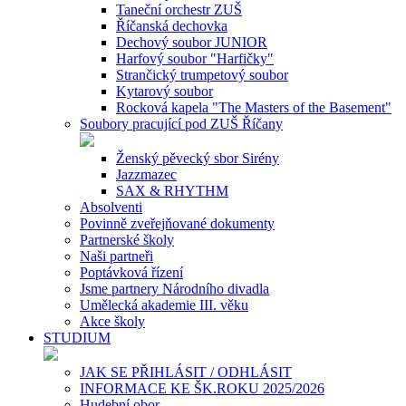
Taneční orchestr ZUŠ
Říčanská dechovka
Dechový soubor JUNIOR
Harfový soubor "Harfičky"
Strančický trumpetový soubor
Kytarový soubor
Rocková kapela "The Masters of the Basement"
Soubory pracující pod ZUŠ Říčany
Ženský pěvecký sbor Sirény
Jazzmazec
SAX & RHYTHM
Absolventi
Povinně zveřejňované dokumenty
Partnerské školy
Naši partneři
Poptávková řízení
Jsme partnery Národního divadla
Umělecká akademie III. věku
Akce školy
STUDIUM
JAK SE PŘIHLÁSIT / ODHLÁSIT
INFORMACE KE ŠK.ROKU 2025/2026
Hudební obor