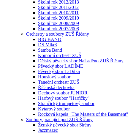
Školní rok 2012/2013
Školní rok 2011/2012
Školní rok 2010/2011
Školní rok 2009/2010
Školní rok 2008/2009
Školní rok 2007/2008
Orchestry a soubory ZUŠ Říčany
BIG BAND
DS Mikeš
Samba Band
Komorní orchestr ZUŠ
Dětský pěvecký sbor NaLaděno ZUŠ Říčany
Pěvecký sbor LADÍME
Pěvecký sbor LaDítka
Houslový soubor
Taneční orchestr ZUŠ
Říčanská dechovka
Dechový soubor JUNIOR
Harfový soubor "Harfičky"
Strančický trumpetový soubor
Kytarový soubor
Rocková kapela "The Masters of the Basement"
Soubory pracující pod ZUŠ Říčany
Ženský pěvecký sbor Sirény
Jazzmazec