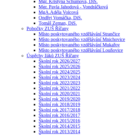
Mgr. Kristýna Schumová, DiS.
Mgr. Pavla Jahodová - Vondráčková
MgA.Adéla Volcová
Ondřej Vomáčka, DiS.
Tomáš Zeman, DiS.
Pobočky ZUŠ Říčany
Místo poskytovaného vzdělávání Strančice
Místo poskytovaného vzdělávání Mnichovice
Místo poskytovaného vzdělávání Mukařov
Místo poskytovaného vzdělávání Louňovice
Úspěchy žáků ZUŠ Říčany
Školní rok 2026/2027
Školní rok 2025/2026
Školní rok 2024/2025
Školní rok 2023/2024
Školní rok 2022/2023
Školní rok 2021/2022
Školní rok 2020/2021
Školní rok 2019/2020
Školní rok 2018/2019
Školní rok 2017/2018
Školní rok 2016/2017
Školní rok 2015/2016
Školní rok 2014/2015
Školní rok 2013/2014