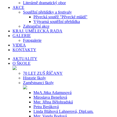
Literárně dramatický obor
AKCE
Soutěžní přehlídky a festivaly
Pěvecká soutěž "Pěvecké mládí"
Výtvarná soutěžní přehlídka
Zahraniční akce
KRAJ. UMĚLECKÁ RADA
GALERIE
Fotogalerie
VIDEA
KONTAKTY
AKTUALITY
O ŠKOLE
70 LET ZUŠ ŘÍČANY
Historie školy
Zaměstnanci školy
MgA.Jitka Adamusová
Miroslava Benešová
Mgr. Jiřina Bělohradská
Petra Beráková
Linda Bláhová Lahnerová, Dipl.um.
Mgr. Vanda Bodová