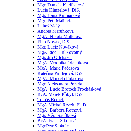
Mgr. Daniela Kudibalová
Lucie Künzelová, DiS.
Mgr. Hana Kutmanová
Mgr. Petr Malínek
Luboš Malý
Andrea Martínková
MgA. Nikola Müllerová
Filip Novák, DiS.
Mgr. Lucie Nováková
MgA. doc. Jiří Novotný
Mgr. Jiří Odcházel
MgA. Veronika Olejníková
MgA. Marie Pačesová
Kateřina Pindejová, DiS.
MgA. Markéta Poláková
Mgr. Aleksandra Porada
MgA. Lucie Brotbek Prochásková
BcA. Marek Přibyl, DiS.
Tomáš Remek
MgA.Michal Rezek, Ph.D.
MgA. Barbora Rothová
Mgr. Věra Sadílková
BcA. Ivana Sikorová
Mgr.Petr Sinkule