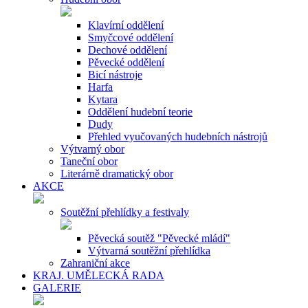
Klavírní oddělení
Smyčcové oddělení
Dechové oddělení
Pěvecké oddělení
Bicí nástroje
Harfa
Kytara
Oddělení hudební teorie
Dudy
Přehled vyučovaných hudebních nástrojů
Výtvarný obor
Taneční obor
Literárně dramatický obor
AKCE
Soutěžní přehlídky a festivaly
Pěvecká soutěž "Pěvecké mládí"
Výtvarná soutěžní přehlídka
Zahraniční akce
KRAJ. UMĚLECKÁ RADA
GALERIE