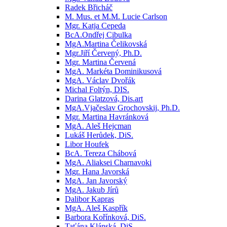
Radek Břicháč
M. Mus. et M.M. Lucie Carlson
Mgr. Katja Cepeda
BcA.Ondřej Cibulka
MgA.Martina Čelikovská
Mgr.Jiří Červený, Ph.D.
Mgr. Martina Červená
MgA. Markéta Dominikusová
MgA. Václav Dvořák
Michal Foltýn, DIS.
Darina Glatzová, Dis.art
MgA.Vjačeslav Grochovskij, Ph.D.
Mgr. Martina Havránková
MgA. Aleš Hejcman
Lukáš Herůdek, DiS.
Libor Houfek
BcA. Tereza Chábová
MgA. Aliaksei Charnavoki
Mgr. Hana Javorská
MgA. Jan Javorský
MgA. Jakub Jírů
Dalibor Kapras
MgA. Aleš Kaspřík
Barbora Kořínková, DiS.
Taťána Klánská, DiS.