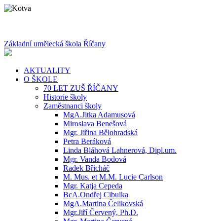
Základní umělecká škola Říčany
AKTUALITY
O ŠKOLE
70 LET ZUŠ ŘÍČANY
Historie školy
Zaměstnanci školy
MgA.Jitka Adamusová
Miroslava Benešová
Mgr. Jiřina Bělohradská
Petra Beráková
Linda Bláhová Lahnerová, Dipl.um.
Mgr. Vanda Bodová
Radek Břicháč
M. Mus. et M.M. Lucie Carlson
Mgr. Katja Cepeda
BcA.Ondřej Cibulka
MgA.Martina Čelikovská
Mgr.Jiří Červený, Ph.D.