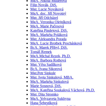
MgA. Nikola Müllerová
Filip Novák, DiS.
Mgr. Lucie Nováková
MgA. doc. Jiří Novotný
Mgr. Jiří Odcházel
MgA. Veronika Olejníková
MgA. Marie Pačesová
Kateřina Pindejová, DiS.
MgA. Markéta Poláková
Mgr. Aleksandra Porada
MgA. Lucie Brotbek Prochásková
BcA. Marek Přibyl, DiS.
Tomáš Remek
MgA.Michal Rezek, Ph.D.
MgA. Barbora Rothová
Mgr. Věra Sadílková
BcA. Ivana Sikorová
Mgr.Petr Sinkule
Mgr. Iveta Sinkulová, MBA.
MgA. Markéta Sinkulová
Marie Sosnová, DiS.
MgA. Kateřina Soukalová Váchová, Ph.D.
Mgr. Dita Stromko
MgA. Yelyzaveta Sukhyna
Hana Šebestíková