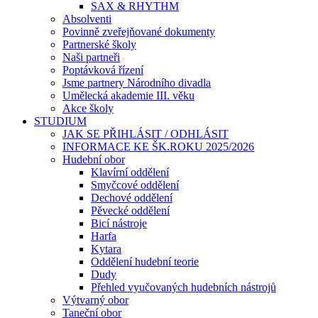
SAX & RHYTHM
Absolventi
Povinně zveřejňované dokumenty
Partnerské školy
Naši partneři
Poptávková řízení
Jsme partnery Národního divadla
Umělecká akademie III. věku
Akce školy
STUDIUM
JAK SE PŘIHLÁSIT / ODHLÁSIT
INFORMACE KE ŠK.ROKU 2025/2026
Hudební obor
Klavírní oddělení
Smyčcové oddělení
Dechové oddělení
Pěvecké oddělení
Bicí nástroje
Harfa
Kytara
Oddělení hudební teorie
Dudy
Přehled vyučovaných hudebních nástrojů
Výtvarný obor
Taneční obor