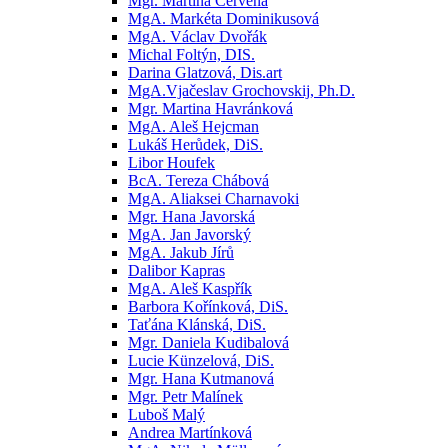
Mgr. Martina Červená
MgA. Markéta Dominikusová
MgA. Václav Dvořák
Michal Foltýn, DIS.
Darina Glatzová, Dis.art
MgA.Vjačeslav Grochovskij, Ph.D.
Mgr. Martina Havránková
MgA. Aleš Hejcman
Lukáš Herůdek, DiS.
Libor Houfek
BcA. Tereza Chábová
MgA. Aliaksei Charnavoki
Mgr. Hana Javorská
MgA. Jan Javorský
MgA. Jakub Jírů
Dalibor Kapras
MgA. Aleš Kaspřík
Barbora Kořínková, DiS.
Taťána Klánská, DiS.
Mgr. Daniela Kudibalová
Lucie Künzelová, DiS.
Mgr. Hana Kutmanová
Mgr. Petr Malínek
Luboš Malý
Andrea Martínková