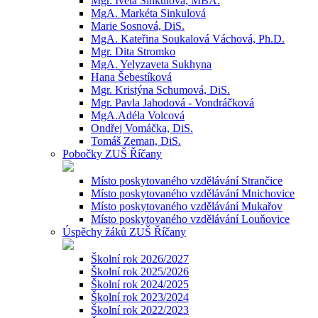
Mgr. Iveta Sinkulová, MBA.
MgA. Markéta Sinkulová
Marie Sosnová, DiS.
MgA. Kateřina Soukalová Váchová, Ph.D.
Mgr. Dita Stromko
MgA. Yelyzaveta Sukhyna
Hana Šebestíková
Mgr. Kristýna Schumová, DiS.
Mgr. Pavla Jahodová - Vondráčková
MgA.Adéla Volcová
Ondřej Vomáčka, DiS.
Tomáš Zeman, DiS.
Pobočky ZUŠ Říčany
Místo poskytovaného vzdělávání Strančice
Místo poskytovaného vzdělávání Mnichovice
Místo poskytovaného vzdělávání Mukařov
Místo poskytovaného vzdělávání Louňovice
Úspěchy žáků ZUŠ Říčany
Školní rok 2026/2027
Školní rok 2025/2026
Školní rok 2024/2025
Školní rok 2023/2024
Školní rok 2022/2023