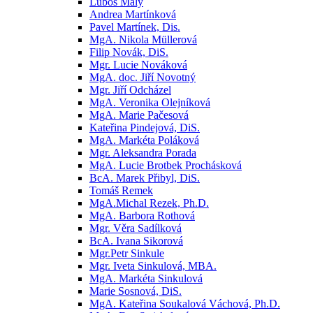
Luboš Malý
Andrea Martínková
Pavel Martínek, Dis.
MgA. Nikola Müllerová
Filip Novák, DiS.
Mgr. Lucie Nováková
MgA. doc. Jiří Novotný
Mgr. Jiří Odcházel
MgA. Veronika Olejníková
MgA. Marie Pačesová
Kateřina Pindejová, DiS.
MgA. Markéta Poláková
Mgr. Aleksandra Porada
MgA. Lucie Brotbek Prochásková
BcA. Marek Přibyl, DiS.
Tomáš Remek
MgA.Michal Rezek, Ph.D.
MgA. Barbora Rothová
Mgr. Věra Sadílková
BcA. Ivana Sikorová
Mgr.Petr Sinkule
Mgr. Iveta Sinkulová, MBA.
MgA. Markéta Sinkulová
Marie Sosnová, DiS.
MgA. Kateřina Soukalová Váchová, Ph.D.