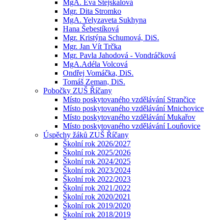
MgA. Eva Stejskalová
Mgr. Dita Stromko
MgA. Yelyzaveta Sukhyna
Hana Šebestíková
Mgr. Kristýna Schumová, DiS.
Mgr. Jan Vít Trčka
Mgr. Pavla Jahodová - Vondráčková
MgA.Adéla Volcová
Ondřej Vomáčka, DiS.
Tomáš Zeman, DiS.
Pobočky ZUŠ Říčany
Místo poskytovaného vzdělávání Strančice
Místo poskytovaného vzdělávání Mnichovice
Místo poskytovaného vzdělávání Mukařov
Místo poskytovaného vzdělávání Louňovice
Úspěchy žáků ZUŠ Říčany
Školní rok 2026/2027
Školní rok 2025/2026
Školní rok 2024/2025
Školní rok 2023/2024
Školní rok 2022/2023
Školní rok 2021/2022
Školní rok 2020/2021
Školní rok 2019/2020
Školní rok 2018/2019