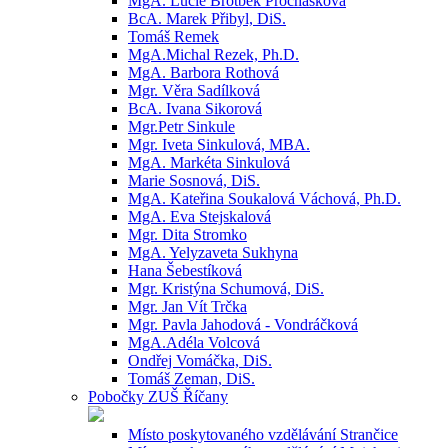
MgA. Lucie Brotbek Prochásková
BcA. Marek Přibyl, DiS.
Tomáš Remek
MgA.Michal Rezek, Ph.D.
MgA. Barbora Rothová
Mgr. Věra Sadílková
BcA. Ivana Sikorová
Mgr.Petr Sinkule
Mgr. Iveta Sinkulová, MBA.
MgA. Markéta Sinkulová
Marie Sosnová, DiS.
MgA. Kateřina Soukalová Váchová, Ph.D.
MgA. Eva Stejskalová
Mgr. Dita Stromko
MgA. Yelyzaveta Sukhyna
Hana Šebestíková
Mgr. Kristýna Schumová, DiS.
Mgr. Jan Vít Trčka
Mgr. Pavla Jahodová - Vondráčková
MgA.Adéla Volcová
Ondřej Vomáčka, DiS.
Tomáš Zeman, DiS.
Pobočky ZUŠ Říčany
Místo poskytovaného vzdělávání Strančice