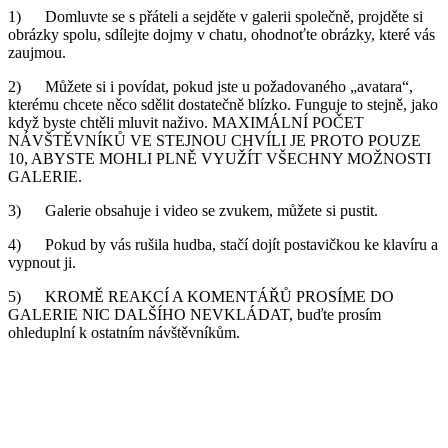
1) Domluvte se s přáteli a sejděte v galerii společně, projděte si
obrázky spolu, sdílejte dojmy v chatu, ohodnoťte obrázky, které vás
zaujmou.
2) Můžete si i povídat, pokud jste u požadovaného „avatara“,
kterému chcete něco sdělit dostatečně blízko. Funguje to stejně, jako
když byste chtěli mluvit naživo. MAXIMÁLNÍ POČET
NÁVŠTĚVNÍKŮ VE STEJNOU CHVÍLI JE PROTO POUZE
10, ABYSTE MOHLI PLNĚ VYUŽÍT VŠECHNY MOŽNOSTI
GALERIE.
3) Galerie obsahuje i video se zvukem, můžete si pustit.
4) Pokud by vás rušila hudba, stačí dojít postavičkou ke klavíru a
vypnout ji.
5) KROMĚ REAKCÍ A KOMENTÁŘŮ PROSÍME DO
GALERIE NIC DALŠÍHO NEVKLÁDAT, buďte prosím
ohleduplní k ostatním návštěvníkům.