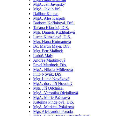
MgA. Jan Javorský
MgA. Jakub Jírů
Dalibor Kapras
MgA. Aleš Kaspřík
Barbora Kořínková, DiS.
Taťána Klánská, DiS.
Mgr. Daniela Kudibalová
Lucie Künzelová, DiS.
Mgr. Hana Kutmanová
Bc. Martin Majer, DiS.
Mgr. Petr Malínek
Luboš Malý
Andrea Martínková
Pavel Martínek, Dis.
MgA. Nikola Müllerová
Filip Novák, DiS.
Mgr. Lucie Nováková
MgA. doc. Jiří Novotný
Mgr. Jiří Odcházel
MgA. Veronika Olejníková
MgA. Marie Pačesová
Kateřina Pindejová, DiS.
MgA. Markéta Poláková
Mgr. Aleksandra Porada