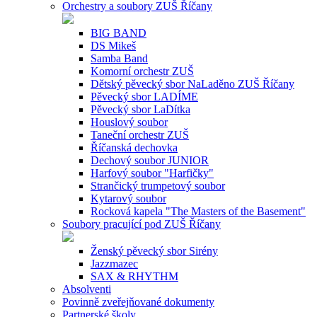
Orchestry a soubory ZUŠ Říčany
BIG BAND
DS Mikeš
Samba Band
Komorní orchestr ZUŠ
Dětský pěvecký sbor NaLaděno ZUŠ Říčany
Pěvecký sbor LADÍME
Pěvecký sbor LaDítka
Houslový soubor
Taneční orchestr ZUŠ
Říčanská dechovka
Dechový soubor JUNIOR
Harfový soubor "Harfičky"
Strančický trumpetový soubor
Kytarový soubor
Rocková kapela "The Masters of the Basement"
Soubory pracující pod ZUŠ Říčany
Ženský pěvecký sbor Sirény
Jazzmazec
SAX & RHYTHM
Absolventi
Povinně zveřejňované dokumenty
Partnerské školy