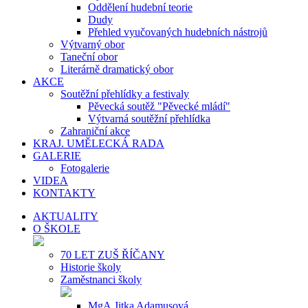
Oddělení hudební teorie
Dudy
Přehled vyučovaných hudebních nástrojů
Výtvarný obor
Taneční obor
Literárně dramatický obor
AKCE
Soutěžní přehlídky a festivaly
Pěvecká soutěž "Pěvecké mládí"
Výtvarná soutěžní přehlídka
Zahraniční akce
KRAJ. UMĚLECKÁ RADA
GALERIE
Fotogalerie
VIDEA
KONTAKTY
AKTUALITY
O ŠKOLE
70 LET ZUŠ ŘÍČANY
Historie školy
Zaměstnanci školy
MgA.Jitka Adamusová