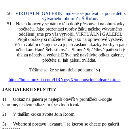
VIRTUÁLNÍ GALERIE - můžete se podívat na práce dětí z
výtvarného oboru ZUŠ Říčany
Nejen koncerty se nám v této době přesouvají na obrazovky
počítačů. Jako prezentaci tvorby žáků našeho výtvarného
oddělení jsme pro vás vytvořili VIRTUÁLNÍ GALERII.
Projít obrázky si můžete téměř jako na opravdové výstavě.
Všem žákům děkujeme za jejich zaslané ukázky tvorby a paní
učitelkám Haně Šebestíkové a Simoně Spáčilové patří velký
dík za nápady a vedení. Dříve než navštívíte odkaz galerie,
přečtěte si, jak galerii ovládat.
Těšíme se, že se tam třeba potkáme! :-)
https://hubs.mozilla.com/
URNpsyX/unconscious-dearest-
tract
JAK GALERII SPUSTIT?
1) Odkaz na galerii je nejlepší otevřít v prohlížeči Google
Chrome, načtení odkazu může chvíli trvat.
2) V dalším kroku zvolte Join Room.
3) Vyberte si postavu „avatara“, se kterou se chcete po galerii