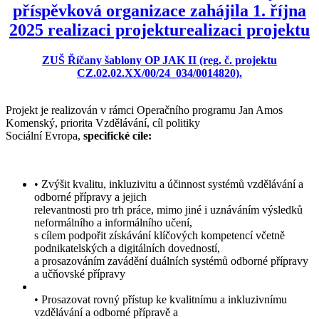
příspěvková organizace zahájila 1. října
2025 realizaci projekturealizaci projektu
ZUŠ Říčany šablony OP JAK II (reg. č. projektu
CZ.02.02.XX/00/24_034/0014820).
Projekt je realizován v rámci Operačního programu Jan Amos
Komenský, priorita Vzdělávání, cíl politiky
Sociální Evropa,
specifické cíle:
• Zvýšit kvalitu, inkluzivitu a účinnost systémů vzdělávání a
odborné přípravy a jejich
relevantnosti pro trh práce, mimo jiné i uznáváním výsledků
neformálního a informálního učení,
s cílem podpořit získávání klíčových kompetencí včetně
podnikatelských a digitálních dovedností,
a prosazováním zavádění duálních systémů odborné přípravy
a učňovské přípravy
• Prosazovat rovný přístup ke kvalitnímu a inkluzivnímu
vzdělávání a odborné přípravě a