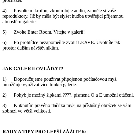
procházet.
4) Povolte mikrofon, zkontrolujte audio, zapněte si vaše
reproduktory. Již by měla být slyšet hudba utvářející příjemnou
atmosféru galerie.
5) Zvolte Enter Room. Vítejte v galerii!
6) Po prohlídce nezapomeňte zvolit LEAVE. Uvolníte tak
prostor dalším návštěvníkům.
JAK GALERII OVLÁDAT?
1) Doporučujeme používat připojenou počítačovou myš,
umožňuje využívat více funkcí galerie.
2) Pohyb je možný šipkami ????, písmena Q a E umožní otáčení.
3) Kliknutím pravého tlačítka myši na příslušný obrázek se vám
zobrazí ve větší velikosti.
RADY A TIPY PRO LEPŠÍ ZÁŽITEK: