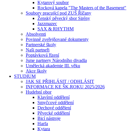
Kytarový soubor
Rocková kapela "The Masters of the Basement"
Soubory pracující pod ZUŠ Říčany
Ženský pěvecký sbor Sirény
Jazzmazec
SAX & RHYTHM
Absolventi
Povinně zveřejňované dokumenty
Partnerské školy
Naši partneři
Poptávková řízení
Jsme partnery Národního divadla
Umělecká akademie III. věku
Akce školy
STUDIUM
JAK SE PŘIHLÁSIT / ODHLÁSIT
INFORMACE KE ŠK.ROKU 2025/2026
Hudební obor
Klavírní oddělení
Smyčcové oddělení
Dechové oddělení
Pěvecké oddělení
Bicí nástroje
Harfa
Kytara