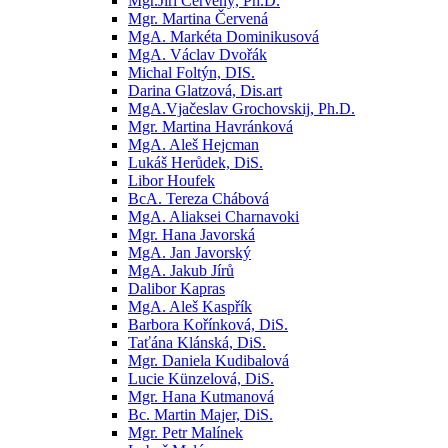
Mgr.Jiří Červený, Ph.D.
Mgr. Martina Červená
MgA. Markéta Dominikusová
MgA. Václav Dvořák
Michal Foltýn, DIS.
Darina Glatzová, Dis.art
MgA.Vjačeslav Grochovskij, Ph.D.
Mgr. Martina Havránková
MgA. Aleš Hejcman
Lukáš Herůdek, DiS.
Libor Houfek
BcA. Tereza Chábová
MgA. Aliaksei Charnavoki
Mgr. Hana Javorská
MgA. Jan Javorský
MgA. Jakub Jírů
Dalibor Kapras
MgA. Aleš Kaspřík
Barbora Kořínková, DiS.
Taťána Klánská, DiS.
Mgr. Daniela Kudibalová
Lucie Künzelová, DiS.
Mgr. Hana Kutmanová
Bc. Martin Majer, DiS.
Mgr. Petr Malínek