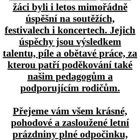
žáci byli i letos mimořádně
úspěšní na soutěžích,
festivalech i koncertech. Jejich
úspěchy jsou výsledkem
talentu, píle a obětavé práce, za
kterou patří poděkování také
našim pedagogům a
podporujícím rodičům.
Přejeme vám všem krásné,
pohodové a zasloužené letní
prázdniny plné odpočinku,