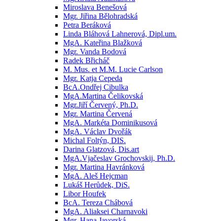
Miroslava Benešová
Mgr. Jiřina Bělohradská
Petra Beráková
Linda Bláhová Lahnerová, Dipl.um.
MgA. Kateřina Blažková
Mgr. Vanda Bodová
Radek Břicháč
M. Mus. et M.M. Lucie Carlson
Mgr. Katja Cepeda
BcA.Ondřej Cibulka
MgA.Martina Čelikovská
Mgr.Jiří Červený, Ph.D.
Mgr. Martina Červená
MgA. Markéta Dominikusová
MgA. Václav Dvořák
Michal Foltýn, DIS.
Darina Glatzová, Dis.art
MgA.Vjačeslav Grochovskij, Ph.D.
Mgr. Martina Havránková
MgA. Aleš Hejcman
Lukáš Herůdek, DiS.
Libor Houfek
BcA. Tereza Chábová
MgA. Aliaksei Charnavoki
Mgr. Hana Javorská