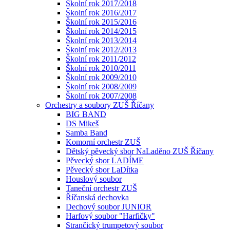
Školní rok 2017/2018
Školní rok 2016/2017
Školní rok 2015/2016
Školní rok 2014/2015
Školní rok 2013/2014
Školní rok 2012/2013
Školní rok 2011/2012
Školní rok 2010/2011
Školní rok 2009/2010
Školní rok 2008/2009
Školní rok 2007/2008
Orchestry a soubory ZUŠ Říčany
BIG BAND
DS Mikeš
Samba Band
Komorní orchestr ZUŠ
Dětský pěvecký sbor NaLaděno ZUŠ Říčany
Pěvecký sbor LADÍME
Pěvecký sbor LaDítka
Houslový soubor
Taneční orchestr ZUŠ
Říčanská dechovka
Dechový soubor JUNIOR
Harfový soubor "Harfičky"
Strančický trumpetový soubor