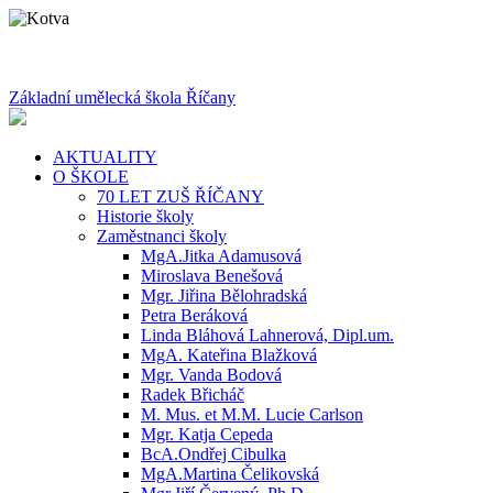
Základní umělecká škola Říčany
AKTUALITY
O ŠKOLE
70 LET ZUŠ ŘÍČANY
Historie školy
Zaměstnanci školy
MgA.Jitka Adamusová
Miroslava Benešová
Mgr. Jiřina Bělohradská
Petra Beráková
Linda Bláhová Lahnerová, Dipl.um.
MgA. Kateřina Blažková
Mgr. Vanda Bodová
Radek Břicháč
M. Mus. et M.M. Lucie Carlson
Mgr. Katja Cepeda
BcA.Ondřej Cibulka
MgA.Martina Čelikovská