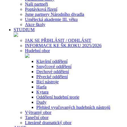
Naši partneři
Poptávková řízení
Jsme partnery Národního divadla
Umělecká akademie III. věku
Akce školy
STUDIUM
JAK SE PŘIHLÁSIT / ODHLÁSIT
INFORMACE KE ŠK.ROKU 2025/2026
Hudební obor
Klavírní oddělení
Smyčcové oddělení
Dechové oddělení
Pěvecké oddělení
Bicí nástroje
Harfa
Kytara
Oddělení hudební teorie
Dudy
Přehled vyučovaných hudebních nástrojů
Výtvarný obor
Taneční obor
Literárně dramatický obor