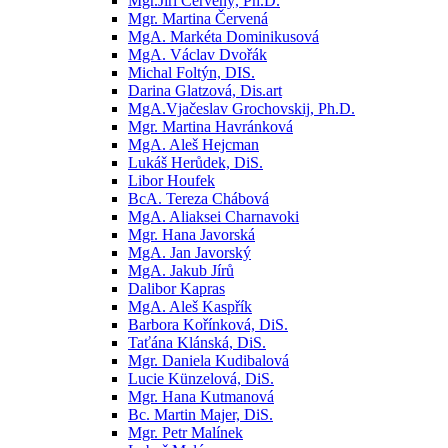
Mgr.Jiří Červený, Ph.D.
Mgr. Martina Červená
MgA. Markéta Dominikusová
MgA. Václav Dvořák
Michal Foltýn, DIS.
Darina Glatzová, Dis.art
MgA.Vjačeslav Grochovskij, Ph.D.
Mgr. Martina Havránková
MgA. Aleš Hejcman
Lukáš Herůdek, DiS.
Libor Houfek
BcA. Tereza Chábová
MgA. Aliaksei Charnavoki
Mgr. Hana Javorská
MgA. Jan Javorský
MgA. Jakub Jírů
Dalibor Kapras
MgA. Aleš Kaspřík
Barbora Kořínková, DiS.
Taťána Klánská, DiS.
Mgr. Daniela Kudibalová
Lucie Künzelová, DiS.
Mgr. Hana Kutmanová
Bc. Martin Majer, DiS.
Mgr. Petr Malínek