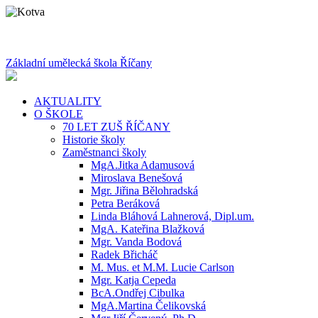
Základní umělecká škola Říčany
AKTUALITY
O ŠKOLE
70 LET ZUŠ ŘÍČANY
Historie školy
Zaměstnanci školy
MgA.Jitka Adamusová
Miroslava Benešová
Mgr. Jiřina Bělohradská
Petra Beráková
Linda Bláhová Lahnerová, Dipl.um.
MgA. Kateřina Blažková
Mgr. Vanda Bodová
Radek Břicháč
M. Mus. et M.M. Lucie Carlson
Mgr. Katja Cepeda
BcA.Ondřej Cibulka
MgA.Martina Čelikovská