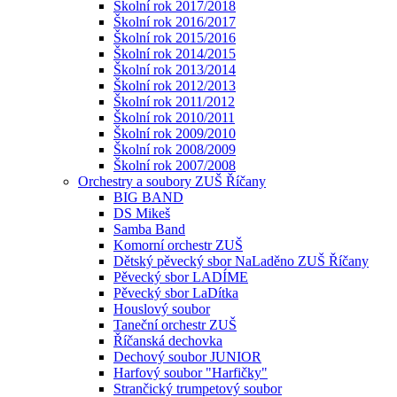
Školní rok 2017/2018
Školní rok 2016/2017
Školní rok 2015/2016
Školní rok 2014/2015
Školní rok 2013/2014
Školní rok 2012/2013
Školní rok 2011/2012
Školní rok 2010/2011
Školní rok 2009/2010
Školní rok 2008/2009
Školní rok 2007/2008
Orchestry a soubory ZUŠ Říčany
BIG BAND
DS Mikeš
Samba Band
Komorní orchestr ZUŠ
Dětský pěvecký sbor NaLaděno ZUŠ Říčany
Pěvecký sbor LADÍME
Pěvecký sbor LaDítka
Houslový soubor
Taneční orchestr ZUŠ
Říčanská dechovka
Dechový soubor JUNIOR
Harfový soubor "Harfičky"
Strančický trumpetový soubor