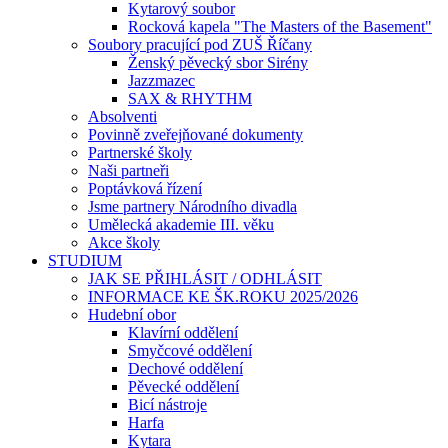
Kytarový soubor
Rocková kapela "The Masters of the Basement"
Soubory pracující pod ZUŠ Říčany
Ženský pěvecký sbor Sirény
Jazzmazec
SAX & RHYTHM
Absolventi
Povinně zveřejňované dokumenty
Partnerské školy
Naši partneři
Poptávková řízení
Jsme partnery Národního divadla
Umělecká akademie III. věku
Akce školy
STUDIUM
JAK SE PŘIHLÁSIT / ODHLÁSIT
INFORMACE KE ŠK.ROKU 2025/2026
Hudební obor
Klavírní oddělení
Smyčcové oddělení
Dechové oddělení
Pěvecké oddělení
Bicí nástroje
Harfa
Kytara