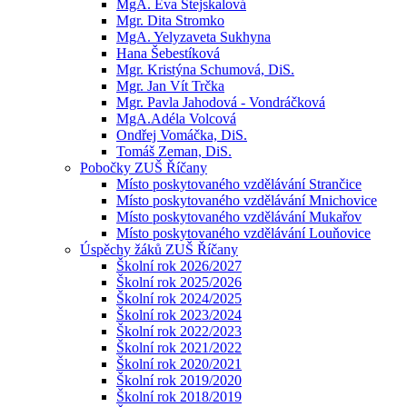
MgA. Eva Stejskalová
Mgr. Dita Stromko
MgA. Yelyzaveta Sukhyna
Hana Šebestíková
Mgr. Kristýna Schumová, DiS.
Mgr. Jan Vít Trčka
Mgr. Pavla Jahodová - Vondráčková
MgA.Adéla Volcová
Ondřej Vomáčka, DiS.
Tomáš Zeman, DiS.
Pobočky ZUŠ Říčany
Místo poskytovaného vzdělávání Strančice
Místo poskytovaného vzdělávání Mnichovice
Místo poskytovaného vzdělávání Mukařov
Místo poskytovaného vzdělávání Louňovice
Úspěchy žáků ZUŠ Říčany
Školní rok 2026/2027
Školní rok 2025/2026
Školní rok 2024/2025
Školní rok 2023/2024
Školní rok 2022/2023
Školní rok 2021/2022
Školní rok 2020/2021
Školní rok 2019/2020
Školní rok 2018/2019