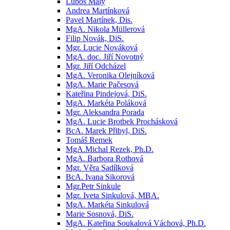
Luboš Malý
Andrea Martínková
Pavel Martínek, Dis.
MgA. Nikola Müllerová
Filip Novák, DiS.
Mgr. Lucie Nováková
MgA. doc. Jiří Novotný
Mgr. Jiří Odcházel
MgA. Veronika Olejníková
MgA. Marie Pačesová
Kateřina Pindejová, DiS.
MgA. Markéta Poláková
Mgr. Aleksandra Porada
MgA. Lucie Brotbek Prochásková
BcA. Marek Přibyl, DiS.
Tomáš Remek
MgA.Michal Rezek, Ph.D.
MgA. Barbora Rothová
Mgr. Věra Sadílková
BcA. Ivana Sikorová
Mgr.Petr Sinkule
Mgr. Iveta Sinkulová, MBA.
MgA. Markéta Sinkulová
Marie Sosnová, DiS.
MgA. Kateřina Soukalová Váchová, Ph.D.