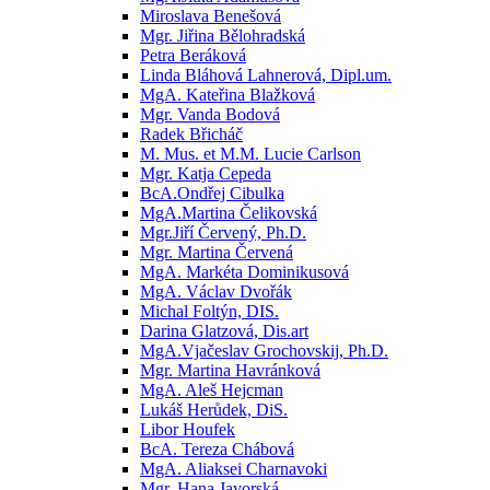
Miroslava Benešová
Mgr. Jiřina Bělohradská
Petra Beráková
Linda Bláhová Lahnerová, Dipl.um.
MgA. Kateřina Blažková
Mgr. Vanda Bodová
Radek Břicháč
M. Mus. et M.M. Lucie Carlson
Mgr. Katja Cepeda
BcA.Ondřej Cibulka
MgA.Martina Čelikovská
Mgr.Jiří Červený, Ph.D.
Mgr. Martina Červená
MgA. Markéta Dominikusová
MgA. Václav Dvořák
Michal Foltýn, DIS.
Darina Glatzová, Dis.art
MgA.Vjačeslav Grochovskij, Ph.D.
Mgr. Martina Havránková
MgA. Aleš Hejcman
Lukáš Herůdek, DiS.
Libor Houfek
BcA. Tereza Chábová
MgA. Aliaksei Charnavoki
Mgr. Hana Javorská