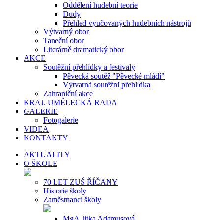
Oddělení hudební teorie
Dudy
Přehled vyučovaných hudebních nástrojů
Výtvarný obor
Taneční obor
Literárně dramatický obor
AKCE
Soutěžní přehlídky a festivaly
Pěvecká soutěž "Pěvecké mládí"
Výtvarná soutěžní přehlídka
Zahraniční akce
KRAJ. UMĚLECKÁ RADA
GALERIE
Fotogalerie
VIDEA
KONTAKTY
AKTUALITY
O ŠKOLE
70 LET ZUŠ ŘÍČANY
Historie školy
Zaměstnanci školy
MgA.Jitka Adamusová