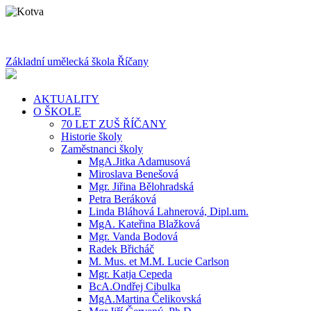
Základní umělecká škola Říčany
AKTUALITY
O ŠKOLE
70 LET ZUŠ ŘÍČANY
Historie školy
Zaměstnanci školy
MgA.Jitka Adamusová
Miroslava Benešová
Mgr. Jiřina Bělohradská
Petra Beráková
Linda Bláhová Lahnerová, Dipl.um.
MgA. Kateřina Blažková
Mgr. Vanda Bodová
Radek Břicháč
M. Mus. et M.M. Lucie Carlson
Mgr. Katja Cepeda
BcA.Ondřej Cibulka
MgA.Martina Čelikovská