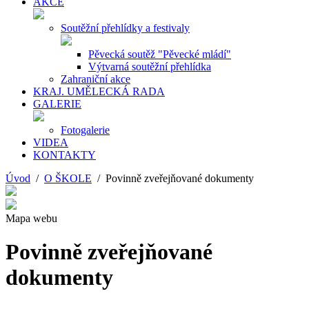
AKCE
Soutěžní přehlídky a festivaly
Pěvecká soutěž "Pěvecké mládí"
Výtvarná soutěžní přehlídka
Zahraniční akce
KRAJ. UMĚLECKÁ RADA
GALERIE
Fotogalerie
VIDEA
KONTAKTY
Úvod
/
O ŠKOLE
/ Povinně zveřejňované dokumenty
Mapa webu
Povinně zveřejňované
dokumenty