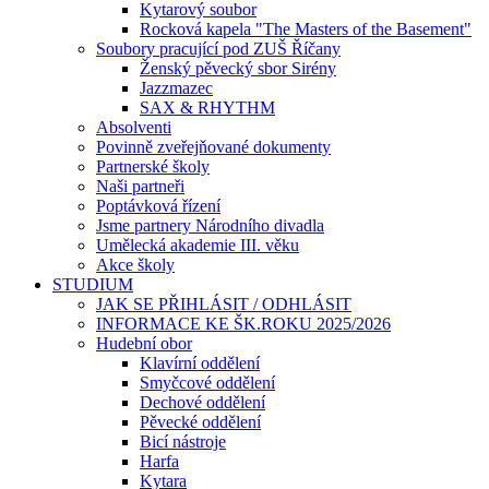
Kytarový soubor
Rocková kapela "The Masters of the Basement"
Soubory pracující pod ZUŠ Říčany
Ženský pěvecký sbor Sirény
Jazzmazec
SAX & RHYTHM
Absolventi
Povinně zveřejňované dokumenty
Partnerské školy
Naši partneři
Poptávková řízení
Jsme partnery Národního divadla
Umělecká akademie III. věku
Akce školy
STUDIUM
JAK SE PŘIHLÁSIT / ODHLÁSIT
INFORMACE KE ŠK.ROKU 2025/2026
Hudební obor
Klavírní oddělení
Smyčcové oddělení
Dechové oddělení
Pěvecké oddělení
Bicí nástroje
Harfa
Kytara