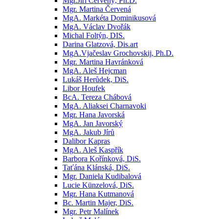
Mgr.Jiří Červený, Ph.D.
Mgr. Martina Červená
MgA. Markéta Dominikusová
MgA. Václav Dvořák
Michal Foltýn, DIS.
Darina Glatzová, Dis.art
MgA.Vjačeslav Grochovskij, Ph.D.
Mgr. Martina Havránková
MgA. Aleš Hejcman
Lukáš Herůdek, DiS.
Libor Houfek
BcA. Tereza Chábová
MgA. Aliaksei Charnavoki
Mgr. Hana Javorská
MgA. Jan Javorský
MgA. Jakub Jírů
Dalibor Kapras
MgA. Aleš Kaspřík
Barbora Kořínková, DiS.
Taťána Klánská, DiS.
Mgr. Daniela Kudibalová
Lucie Künzelová, DiS.
Mgr. Hana Kutmanová
Bc. Martin Majer, DiS.
Mgr. Petr Malínek