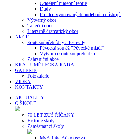
Oddělení hudební teorie
Dudy
Přehled vyučovaných hudebních nástrojů
Výtvarný obor
Taneční obor
Literárně dramatický obor
AKCE
Soutěžní přehlídky a festivaly
Pěvecká soutěž "Pěvecké mládí"
Výtvarná soutěžní přehlídka
Zahraniční akce
KRAJ. UMĚLECKÁ RADA
GALERIE
Fotogalerie
VIDEA
KONTAKTY
AKTUALITY
O ŠKOLE
70 LET ZUŠ ŘÍČANY
Historie školy
Zaměstnanci školy
MgA.Jitka Adamusová