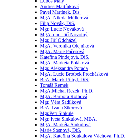
Luboš Malý
Andrea Martínková
Pavel Martínek, Dis.
MgA. Nikola Müllerová
Filip Novák, DiS.
Mgr. Lucie Nováková
MgA. doc. Jiří Novotný
Mgr. Jiří Odcházel
MgA. Veronika Olejníková
MgA. Marie Pačesová
Kateřina Pindejová, DiS.
MgA. Markéta Poláková
Mgr. Aleksandra Porada
MgA. Lucie Brotbek Prochásková
BcA. Marek Přibyl, DiS.
Tomáš Remek
MgA.Michal Rezek, Ph.D.
MgA. Barbora Rothová
Mgr. Věra Sadílková
BcA. Ivana Sikorová
Mgr.Petr Sinkule
Mgr. Iveta Sinkulová, MBA.
MgA. Markéta Sinkulová
Marie Sosnová, DiS.
MgA. Kateřina Soukalová Váchová, Ph.D.