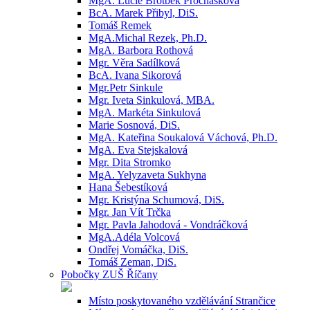
MgA. Lucie Brotbek Prochásková
BcA. Marek Přibyl, DiS.
Tomáš Remek
MgA.Michal Rezek, Ph.D.
MgA. Barbora Rothová
Mgr. Věra Sadílková
BcA. Ivana Sikorová
Mgr.Petr Sinkule
Mgr. Iveta Sinkulová, MBA.
MgA. Markéta Sinkulová
Marie Sosnová, DiS.
MgA. Kateřina Soukalová Váchová, Ph.D.
MgA. Eva Stejskalová
Mgr. Dita Stromko
MgA. Yelyzaveta Sukhyna
Hana Šebestíková
Mgr. Kristýna Schumová, DiS.
Mgr. Jan Vít Trčka
Mgr. Pavla Jahodová - Vondráčková
MgA.Adéla Volcová
Ondřej Vomáčka, DiS.
Tomáš Zeman, DiS.
Pobočky ZUŠ Říčany
Místo poskytovaného vzdělávání Strančice