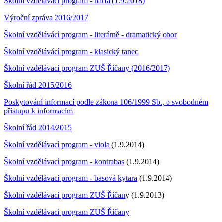
Školní vzdělávací program - harfa (1.9.2018)
Výroční zpráva 2016/2017
Školní vzdělávácí program - literárně - dramatický obor
Školní vzdělávácí program - klasický tanec
Školní vzdělávací program ZUŠ Říčany (2016/2017)
Školní řád 2015/2016
Poskytování informací podle zákona 106/1999 Sb., o svobodném
přístupu k informacím
Školní řád 2014/2015
Školní vzdělávací program - viola
(1.9.2014)
Školní vzdělávací program - kontrabas
(1.9.2014)
Školní vzdělávací program - basová kytara
(1.9.2014)
Školní vzdělávací program ZUŠ Říčan
y (1.9.2013)
Školní vzdělávací program ZUŠ Říčany