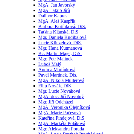
MgA. Jan Javorský
MgA. Jakub Jírů
Dalibor Kapras
MgA. Aleš Kaspřík
Barbora Kořínková, DiS.
Taťána Klánská, DiS.
Mgr. Daniela Kudibalová
Lucie Künzelová, DiS.
Mgr. Hana Kutmanová
Bc. Martin Majer, DiS.
Mgr. Petr Malínek
Luboš Malý
Andrea Martínková
Pavel Martínek, Dis.
MgA. Nikola Müllerová
Filip Novák, DiS.
Mgr. Lucie Nováková
MgA. doc. Jiří Novotný
Mgr. Jiří Odcházel
MgA. Veronika Olejníková
MgA. Marie Pačesová
Kateřina Pindejová, DiS.
MgA. Markéta Poláková
Mgr. Aleksandra Porada