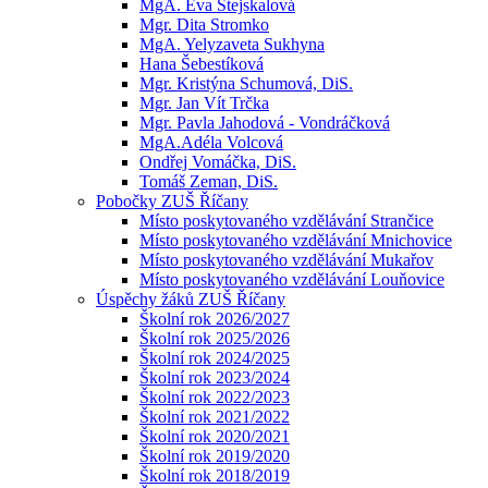
MgA. Eva Stejskalová
Mgr. Dita Stromko
MgA. Yelyzaveta Sukhyna
Hana Šebestíková
Mgr. Kristýna Schumová, DiS.
Mgr. Jan Vít Trčka
Mgr. Pavla Jahodová - Vondráčková
MgA.Adéla Volcová
Ondřej Vomáčka, DiS.
Tomáš Zeman, DiS.
Pobočky ZUŠ Říčany
Místo poskytovaného vzdělávání Strančice
Místo poskytovaného vzdělávání Mnichovice
Místo poskytovaného vzdělávání Mukařov
Místo poskytovaného vzdělávání Louňovice
Úspěchy žáků ZUŠ Říčany
Školní rok 2026/2027
Školní rok 2025/2026
Školní rok 2024/2025
Školní rok 2023/2024
Školní rok 2022/2023
Školní rok 2021/2022
Školní rok 2020/2021
Školní rok 2019/2020
Školní rok 2018/2019