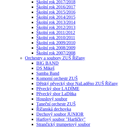
Školní rok 2017/2018
Školní rok 2016/2017
Školní rok 2015/2016
Školní rok 2014/2015
Školní rok 2013/2014
Školní rok 2012/2013
Školní rok 2011/2012
Školní rok 2010/2011
Školní rok 2009/2010
Školní rok 2008/2009
Školní rok 2007/2008
Orchestry a soubory ZUŠ Říčany
BIG BAND
DS Mikeš
Samba Band
Komorní orchestr ZUŠ
Dětský pěvecký sbor NaLaděno ZUŠ Říčany
Pěvecký sbor LADÍME
Pěvecký sbor LaDítka
Houslový soubor
Taneční orchestr ZUŠ
Říčanská dechovka
Dechový soubor JUNIOR
Harfový soubor "Harfičky"
Strančický trumpetový soubor