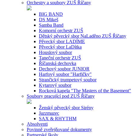
Orchestry a soubory ZUŠ Říčany
BIG BAND
DS Mikeš
Samba Band
Komorní orchestr ZUŠ
Dětský pěvecký sbor NaLaděno ZUŠ Říčany
Pěvecký sbor LADÍME
Pěvecký sbor LaDítka
Houslový soubor
Taneční orchestr ZUŠ
Říčanská dechovka
Dechový soubor JUNIOR
Harfový soubor "Harfičky"
Strančický trumpetový soubor
Kytarový soubor
Rocková kapela "The Masters of the Basement"
Soubory pracující pod ZUŠ Říčany
Ženský pěvecký sbor Sirény
Jazzmazec
SAX & RHYTHM
Absolventi
Povinně zveřejňované dokumenty
Partnerské školy