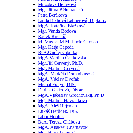
Miroslava Benešová
Mgr. Jiřina Bělohradská
Petra Beráková
Linda Bláhová Lahnerová, Dipl.um.
MgA. Kateřina Blažková
Mgr. Vanda Bodová
Radek Břicháč
M. Mus. et M.M. Lucie Carlson
Mgr. Katja Cepeda
BcA.Ondřej Cibulka
MgA.Martina Čelikovská
Mgr.Jiří Červený, Ph.D.
Mgr. Martina Červená
MgA. Markéta Dominikusová
MgA. Václav Dvořák
Michal Foltýn, DIS.
Darina Glatzová, Dis.art
MgA.Vjačeslav Grochovskij, Ph.D.
Mgr. Martina Havránková
MgA. Aleš Hejcman
Lukáš Herůdek, DiS.
Libor Houfek
BcA. Tereza Chábová
MgA. Aliaksei Charnavoki
Mgr. Hana Javorská