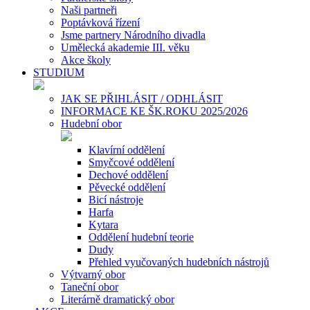
Naši partneři
Poptávková řízení
Jsme partnery Národního divadla
Umělecká akademie III. věku
Akce školy
STUDIUM
JAK SE PŘIHLÁSIT / ODHLÁSIT
INFORMACE KE ŠK.ROKU 2025/2026
Hudební obor
Klavírní oddělení
Smyčcové oddělení
Dechové oddělení
Pěvecké oddělení
Bicí nástroje
Harfa
Kytara
Oddělení hudební teorie
Dudy
Přehled vyučovaných hudebních nástrojů
Výtvarný obor
Taneční obor
Literárně dramatický obor