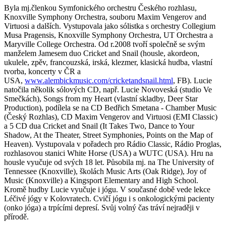
Byla mj.členkou Symfonického orchestru Českého rozhlasu,
Knoxville Symphony Orchestra, souboru Maxim Vengerov and
Virtuosi a dalších. Vystupovala jako sólistka s orchestry Collegium
Musa Pragensis, Knoxville Symphony Orchestra, UT Orchestra a
Maryville College Orchestra. Od r.2008 tvoří společně se svým
manželem Jamesem duo Cricket and Snail (housle, akordeon,
ukulele, zpěv, francouzská, irská, klezmer, klasická hudba, vlastní
tvorba, koncerty v ČR a
USA,
www.alembickmusic.com/cricketandsnail.html
, FB). Lucie
natočila několik sólových CD, např. Lucie Novoveská (studio Ve
Smečkách), Songs from my Heart (vlastní skladby, Deer Star
Production), podílela se na CD Bedřich Smetana - Chamber Music
(Český Rozhlas), CD Maxim Vengerov and Virtuosi (EMI Classic)
a 5 CD dua Cricket and Snail (It Takes Two, Dance to Your
Shadow, At the Theater, Street Symphonies, Points on the Map of
Heaven). Vystupovala v pořadech pro Rádio Classic, Rádio Proglas,
rozhlasovou stanici White Horse (USA) a WUTC (USA). Hru na
housle vyučuje od svých 18 let. Působila mj. na The University of
Tennessee (Knoxville), školách Music Arts (Oak Ridge), Joy of
Music (Knoxville) a Kingsport Elementary and High School.
Kromě hudby Lucie vyučuje i jógu. V současné době vede lekce
Léčivé jógy v Kolovratech. Cvičí jógu i s onkologickými pacienty
(onko jóga) a trpícími depresí. Svůj volný čas tráví nejraději v
přírodě.