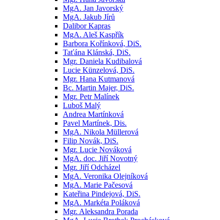
MgA. Jan Javorský
MgA. Jakub Jírů
Dalibor Kapras
MgA. Aleš Kaspřík
Barbora Kořínková, DiS.
Taťána Klánská, DiS.
Mgr. Daniela Kudibalová
Lucie Künzelová, DiS.
Mgr. Hana Kutmanová
Bc. Martin Majer, DiS.
Mgr. Petr Malínek
Luboš Malý
Andrea Martínková
Pavel Martínek, Dis.
MgA. Nikola Müllerová
Filip Novák, DiS.
Mgr. Lucie Nováková
MgA. doc. Jiří Novotný
Mgr. Jiří Odcházel
MgA. Veronika Olejníková
MgA. Marie Pačesová
Kateřina Pindejová, DiS.
MgA. Markéta Poláková
Mgr. Aleksandra Porada