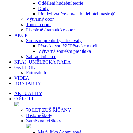
Oddělení hudební teorie
Dudy
Přehled vyučovaných hudebních nástrojů
Výtvarný obor
Taneční obor
Literárně dramatický obor
AKCE
Soutěžní přehlídky a festivaly
Pěvecká soutěž "Pěvecké mládí"
Výtvarná soutěžní přehlídka
Zahraniční akce
KRAJ. UMĚLECKÁ RADA
GALERIE
Fotogalerie
VIDEA
KONTAKTY
AKTUALITY
O ŠKOLE
70 LET ZUŠ ŘÍČANY
Historie školy
Zaměstnanci školy
MgA.Jitka Adamusová