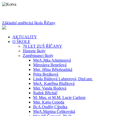
Základní umělecká škola Říčany
AKTUALITY
O ŠKOLE
70 LET ZUŠ ŘÍČANY
Historie školy
Zaměstnanci školy
MgA.Jitka Adamusová
Miroslava Benešová
Mgr. Jiřina Bělohradská
Petra Beráková
Linda Bláhová Lahnerová, Dipl.um.
MgA. Kateřina Blažková
Mgr. Vanda Bodová
Radek Břicháč
M. Mus. et M.M. Lucie Carlson
Mgr. Katja Cepeda
BcA.Ondřej Cibulka
MgA.Martina Čelikovská