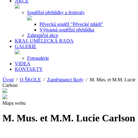
AKCE
Soutěžní přehlídky a festivaly
Pěvecká soutěž "Pěvecké mládí"
Výtvarná soutěžní přehlídka
Zahraniční akce
KRAJ. UMĚLECKÁ RADA
GALERIE
Fotogalerie
VIDEA
KONTAKTY
Úvod
/
O ŠKOLE
/
Zaměstnanci školy
/ M. Mus. et M.M. Lucie
Carlson
Mapa webu
M. Mus. et M.M. Lucie Carlson