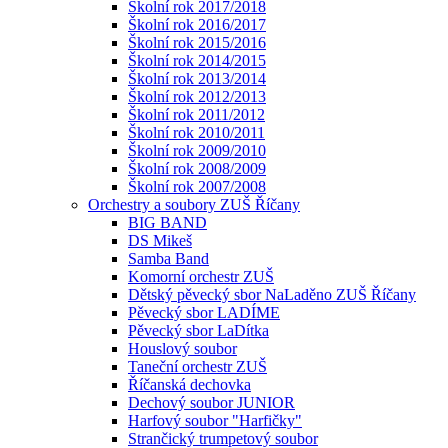
Školní rok 2017/2018
Školní rok 2016/2017
Školní rok 2015/2016
Školní rok 2014/2015
Školní rok 2013/2014
Školní rok 2012/2013
Školní rok 2011/2012
Školní rok 2010/2011
Školní rok 2009/2010
Školní rok 2008/2009
Školní rok 2007/2008
Orchestry a soubory ZUŠ Říčany
BIG BAND
DS Mikeš
Samba Band
Komorní orchestr ZUŠ
Dětský pěvecký sbor NaLaděno ZUŠ Říčany
Pěvecký sbor LADÍME
Pěvecký sbor LaDítka
Houslový soubor
Taneční orchestr ZUŠ
Říčanská dechovka
Dechový soubor JUNIOR
Harfový soubor "Harfičky"
Strančický trumpetový soubor