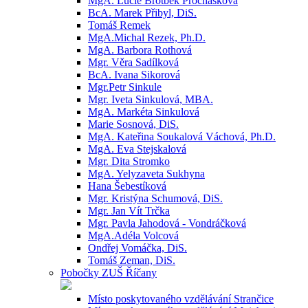
MgA. Lucie Brotbek Prochásková
BcA. Marek Přibyl, DiS.
Tomáš Remek
MgA.Michal Rezek, Ph.D.
MgA. Barbora Rothová
Mgr. Věra Sadílková
BcA. Ivana Sikorová
Mgr.Petr Sinkule
Mgr. Iveta Sinkulová, MBA.
MgA. Markéta Sinkulová
Marie Sosnová, DiS.
MgA. Kateřina Soukalová Váchová, Ph.D.
MgA. Eva Stejskalová
Mgr. Dita Stromko
MgA. Yelyzaveta Sukhyna
Hana Šebestíková
Mgr. Kristýna Schumová, DiS.
Mgr. Jan Vít Trčka
Mgr. Pavla Jahodová - Vondráčková
MgA.Adéla Volcová
Ondřej Vomáčka, DiS.
Tomáš Zeman, DiS.
Pobočky ZUŠ Říčany
Místo poskytovaného vzdělávání Strančice