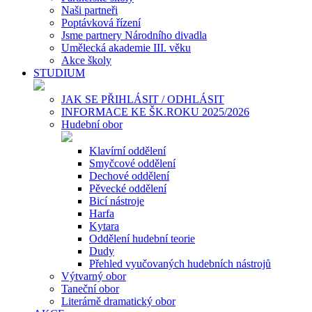
Naši partneři
Poptávková řízení
Jsme partnery Národního divadla
Umělecká akademie III. věku
Akce školy
STUDIUM
JAK SE PŘIHLÁSIT / ODHLÁSIT
INFORMACE KE ŠK.ROKU 2025/2026
Hudební obor
Klavírní oddělení
Smyčcové oddělení
Dechové oddělení
Pěvecké oddělení
Bicí nástroje
Harfa
Kytara
Oddělení hudební teorie
Dudy
Přehled vyučovaných hudebních nástrojů
Výtvarný obor
Taneční obor
Literárně dramatický obor