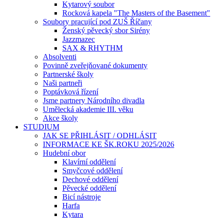
Kytarový soubor
Rocková kapela "The Masters of the Basement"
Soubory pracující pod ZUŠ Říčany
Ženský pěvecký sbor Sirény
Jazzmazec
SAX & RHYTHM
Absolventi
Povinně zveřejňované dokumenty
Partnerské školy
Naši partneři
Poptávková řízení
Jsme partnery Národního divadla
Umělecká akademie III. věku
Akce školy
STUDIUM
JAK SE PŘIHLÁSIT / ODHLÁSIT
INFORMACE KE ŠK.ROKU 2025/2026
Hudební obor
Klavírní oddělení
Smyčcové oddělení
Dechové oddělení
Pěvecké oddělení
Bicí nástroje
Harfa
Kytara