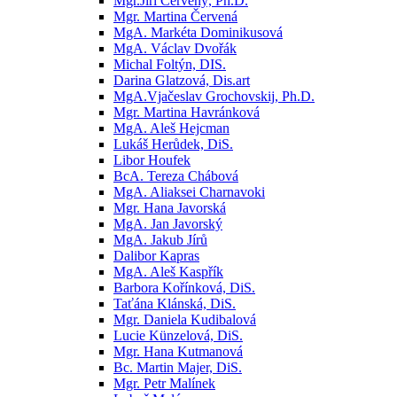
Mgr.Jiří Červený, Ph.D.
Mgr. Martina Červená
MgA. Markéta Dominikusová
MgA. Václav Dvořák
Michal Foltýn, DIS.
Darina Glatzová, Dis.art
MgA.Vjačeslav Grochovskij, Ph.D.
Mgr. Martina Havránková
MgA. Aleš Hejcman
Lukáš Herůdek, DiS.
Libor Houfek
BcA. Tereza Chábová
MgA. Aliaksei Charnavoki
Mgr. Hana Javorská
MgA. Jan Javorský
MgA. Jakub Jírů
Dalibor Kapras
MgA. Aleš Kaspřík
Barbora Kořínková, DiS.
Taťána Klánská, DiS.
Mgr. Daniela Kudibalová
Lucie Künzelová, DiS.
Mgr. Hana Kutmanová
Bc. Martin Majer, DiS.
Mgr. Petr Malínek