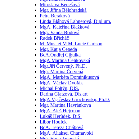
Miroslava Benešová
Mgr. Jiřina Bělohradská
Petra Beráková
Linda Bláhová Lahnerová, Dipl.um.
MgA. Kateřina Blažková
Mgr. Vanda Bodová
Radek Břicháč
M. Mus. et M.M. Lucie Carlson
Mgr. Katja Cepeda
BcA.Ondřej Cibulka
MgA.Martina Čelikovská
Mgr.Jiří Červený, Ph.D.
Mgr. Martina Červená
MgA. Markéta Dominikusová
MgA. Václav Dvořák
Michal Foltýn, DIS.
Darina Glatzová, Dis.art
MgA.Vjačeslav Grochovskij, Ph.D.
Mgr. Martina Havránková
MgA. Aleš Hejcman
Lukáš Herůdek, DiS.
Libor Houfek
BcA. Tereza Chábová
MgA. Aliaksei Charnavoki
Mgr. Hana Javorská