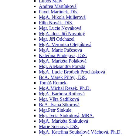
Luboš Malý
Andrea Martínková
Pavel Martínek, Dis.
MgA. Nikola Müllerová
Filip Novák, DiS.
Mgr. Lucie Nováková
MgA. doc. Jiří Novotný
Mgr. Jiří Odcházel
MgA. Veronika Olejníková
MgA. Marie Pačesová
Kateřina Pindejová, DiS.
MgA. Markéta Poláková
Mgr. Aleksandra Porada
MgA. Lucie Brotbek Prochásková
BcA. Marek Přibyl, DiS.
Tomáš Remek
MgA.Michal Rezek, Ph.D.
MgA. Barbora Rothová
Mgr. Věra Sadílková
BcA. Ivana Sikorová
Mgr.Petr Sinkule
Mgr. Iveta Sinkulová, MBA.
MgA. Markéta Sinkulová
Marie Sosnová, DiS.
MgA. Kateřina Soukalová Váchová, Ph.D.