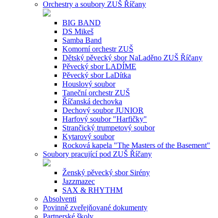
Orchestry a soubory ZUŠ Říčany
BIG BAND
DS Mikeš
Samba Band
Komorní orchestr ZUŠ
Dětský pěvecký sbor NaLaděno ZUŠ Říčany
Pěvecký sbor LADÍME
Pěvecký sbor LaDítka
Houslový soubor
Taneční orchestr ZUŠ
Říčanská dechovka
Dechový soubor JUNIOR
Harfový soubor "Harfičky"
Strančický trumpetový soubor
Kytarový soubor
Rocková kapela "The Masters of the Basement"
Soubory pracující pod ZUŠ Říčany
Ženský pěvecký sbor Sirény
Jazzmazec
SAX & RHYTHM
Absolventi
Povinně zveřejňované dokumenty
Partnerské školy