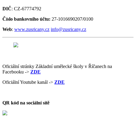
DIČ
: CZ-67774792
Číslo bankovního účtu:
27-1016690207/0100
Web
:
www.zusricany.cz
info@zusricany.cz
Oficiální stránky Základní umělecké školy v Říčanech na
Facebooku ->
ZDE
Oficiální Youtube kanál ->
ZDE
QR kód na sociální sítě