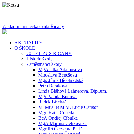
Základní umělecká škola Říčany
AKTUALITY
O ŠKOLE
70 LET ZUŠ ŘÍČANY
Historie školy
Zaměstnanci školy
MgA.Jitka Adamusová
Miroslava Benešová
Mgr. Jiřina Bělohradská
Petra Beráková
Linda Bláhová Lahnerová, Dipl.um.
Mgr. Vanda Bodová
Radek Břicháč
M. Mus. et M.M. Lucie Carlson
Mgr. Katja Cepeda
BcA.Ondřej Cibulka
MgA.Martina Čelikovská
Mgr.Jiří Červený, Ph.D.