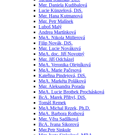
Mgr. Daniela Kudibalová
Lucie Künzelová, DiS.
Mgr. Hana Kutmanová
Mgr. Petr Malínek
Luboš Malý
Andrea Martínková
MgA. Nikola Müllerová
Filip Novák, DiS.
Mgr. Lucie Nováková
MgA. doc. Jiří Novotný
Mgr. Jiří Odcházel
MgA. Veronika Olejníková
MgA. Marie Pačesová
Kateřina Pindejová, DiS.
MgA. Markéta Poláková
Mgr. Aleksandra Porada
MgA. Lucie Brotbek Prochásková
BcA. Marek Přibyl, DiS.
Tomáš Remek
MgA.Michal Rezek, Ph.D.
MgA. Barbora Rothová
Mgr. Věra Sadílková
BcA. Ivana Sikorová
Mgr.Petr Sinkule