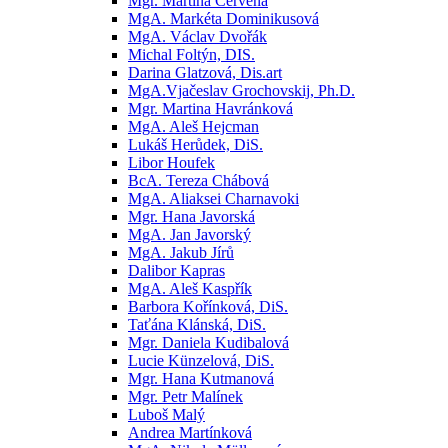
Mgr. Martina Červená
MgA. Markéta Dominikusová
MgA. Václav Dvořák
Michal Foltýn, DIS.
Darina Glatzová, Dis.art
MgA.Vjačeslav Grochovskij, Ph.D.
Mgr. Martina Havránková
MgA. Aleš Hejcman
Lukáš Herůdek, DiS.
Libor Houfek
BcA. Tereza Chábová
MgA. Aliaksei Charnavoki
Mgr. Hana Javorská
MgA. Jan Javorský
MgA. Jakub Jírů
Dalibor Kapras
MgA. Aleš Kaspřík
Barbora Kořínková, DiS.
Taťána Klánská, DiS.
Mgr. Daniela Kudibalová
Lucie Künzelová, DiS.
Mgr. Hana Kutmanová
Mgr. Petr Malínek
Luboš Malý
Andrea Martínková