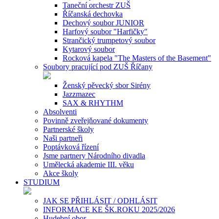
Taneční orchestr ZUŠ
Říčanská dechovka
Dechový soubor JUNIOR
Harfový soubor "Harfičky"
Strančický trumpetový soubor
Kytarový soubor
Rocková kapela "The Masters of the Basement"
Soubory pracující pod ZUŠ Říčany
Ženský pěvecký sbor Sirény
Jazzmazec
SAX & RHYTHM
Absolventi
Povinně zveřejňované dokumenty
Partnerské školy
Naši partneři
Poptávková řízení
Jsme partnery Národního divadla
Umělecká akademie III. věku
Akce školy
STUDIUM
JAK SE PŘIHLÁSIT / ODHLÁSIT
INFORMACE KE ŠK.ROKU 2025/2026
Hudební obor