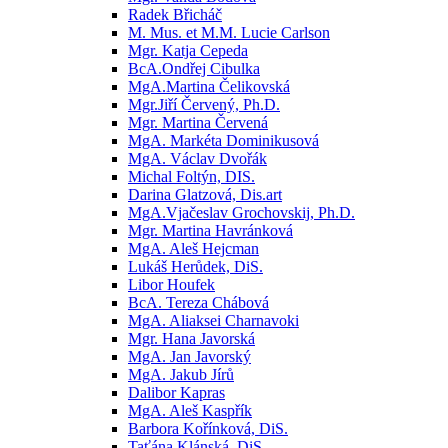
Radek Břicháč
M. Mus. et M.M. Lucie Carlson
Mgr. Katja Cepeda
BcA.Ondřej Cibulka
MgA.Martina Čelikovská
Mgr.Jiří Červený, Ph.D.
Mgr. Martina Červená
MgA. Markéta Dominikusová
MgA. Václav Dvořák
Michal Foltýn, DIS.
Darina Glatzová, Dis.art
MgA.Vjačeslav Grochovskij, Ph.D.
Mgr. Martina Havránková
MgA. Aleš Hejcman
Lukáš Herůdek, DiS.
Libor Houfek
BcA. Tereza Chábová
MgA. Aliaksei Charnavoki
Mgr. Hana Javorská
MgA. Jan Javorský
MgA. Jakub Jírů
Dalibor Kapras
MgA. Aleš Kaspřík
Barbora Kořínková, DiS.
Taťána Klánská, DiS.