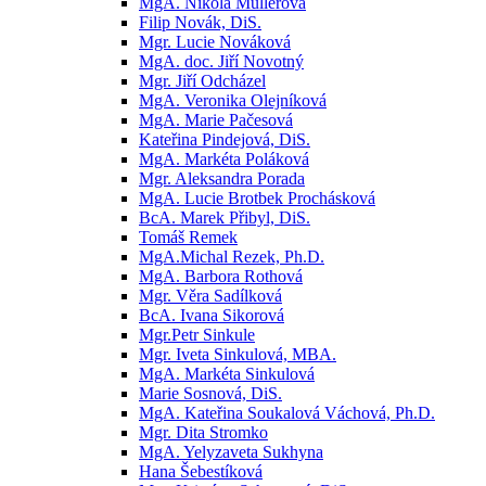
MgA. Nikola Müllerová
Filip Novák, DiS.
Mgr. Lucie Nováková
MgA. doc. Jiří Novotný
Mgr. Jiří Odcházel
MgA. Veronika Olejníková
MgA. Marie Pačesová
Kateřina Pindejová, DiS.
MgA. Markéta Poláková
Mgr. Aleksandra Porada
MgA. Lucie Brotbek Prochásková
BcA. Marek Přibyl, DiS.
Tomáš Remek
MgA.Michal Rezek, Ph.D.
MgA. Barbora Rothová
Mgr. Věra Sadílková
BcA. Ivana Sikorová
Mgr.Petr Sinkule
Mgr. Iveta Sinkulová, MBA.
MgA. Markéta Sinkulová
Marie Sosnová, DiS.
MgA. Kateřina Soukalová Váchová, Ph.D.
Mgr. Dita Stromko
MgA. Yelyzaveta Sukhyna
Hana Šebestíková