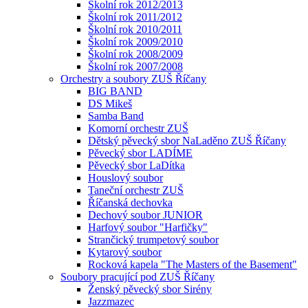
Školní rok 2012/2013
Školní rok 2011/2012
Školní rok 2010/2011
Školní rok 2009/2010
Školní rok 2008/2009
Školní rok 2007/2008
Orchestry a soubory ZUŠ Říčany
BIG BAND
DS Mikeš
Samba Band
Komorní orchestr ZUŠ
Dětský pěvecký sbor NaLaděno ZUŠ Říčany
Pěvecký sbor LADÍME
Pěvecký sbor LaDítka
Houslový soubor
Taneční orchestr ZUŠ
Říčanská dechovka
Dechový soubor JUNIOR
Harfový soubor "Harfičky"
Strančický trumpetový soubor
Kytarový soubor
Rocková kapela "The Masters of the Basement"
Soubory pracující pod ZUŠ Říčany
Ženský pěvecký sbor Sirény
Jazzmazec