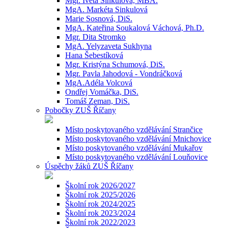
Mgr. Iveta Sinkulová, MBA.
MgA. Markéta Sinkulová
Marie Sosnová, DiS.
MgA. Kateřina Soukalová Váchová, Ph.D.
Mgr. Dita Stromko
MgA. Yelyzaveta Sukhyna
Hana Šebestíková
Mgr. Kristýna Schumová, DiS.
Mgr. Pavla Jahodová - Vondráčková
MgA.Adéla Volcová
Ondřej Vomáčka, DiS.
Tomáš Zeman, DiS.
Pobočky ZUŠ Říčany
Místo poskytovaného vzdělávání Strančice
Místo poskytovaného vzdělávání Mnichovice
Místo poskytovaného vzdělávání Mukařov
Místo poskytovaného vzdělávání Louňovice
Úspěchy žáků ZUŠ Říčany
Školní rok 2026/2027
Školní rok 2025/2026
Školní rok 2024/2025
Školní rok 2023/2024
Školní rok 2022/2023