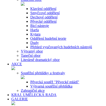
Klavírní oddělení
Smyčcové oddělení
Dechové oddělení
Pěvecké oddělení
Bicí nástroje
Harfa
Kytara
Oddělení hudební teorie
Dudy
Přehled vyučovaných hudebních nástrojů
Výtvarný obor
Taneční obor
Literárně dramatický obor
AKCE
Soutěžní přehlídky a festivaly
Pěvecká soutěž "Pěvecké mládí"
Výtvarná soutěžní přehlídka
Zahraniční akce
KRAJ. UMĚLECKÁ RADA
GALERIE