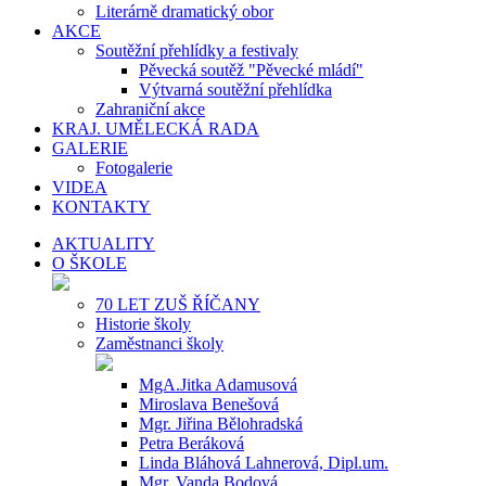
Literárně dramatický obor
AKCE
Soutěžní přehlídky a festivaly
Pěvecká soutěž "Pěvecké mládí"
Výtvarná soutěžní přehlídka
Zahraniční akce
KRAJ. UMĚLECKÁ RADA
GALERIE
Fotogalerie
VIDEA
KONTAKTY
AKTUALITY
O ŠKOLE
70 LET ZUŠ ŘÍČANY
Historie školy
Zaměstnanci školy
MgA.Jitka Adamusová
Miroslava Benešová
Mgr. Jiřina Bělohradská
Petra Beráková
Linda Bláhová Lahnerová, Dipl.um.
Mgr. Vanda Bodová