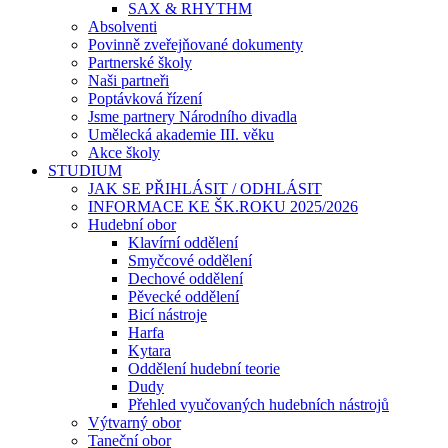
SAX & RHYTHM
Absolventi
Povinně zveřejňované dokumenty
Partnerské školy
Naši partneři
Poptávková řízení
Jsme partnery Národního divadla
Umělecká akademie III. věku
Akce školy
STUDIUM
JAK SE PŘIHLÁSIT / ODHLÁSIT
INFORMACE KE ŠK.ROKU 2025/2026
Hudební obor
Klavírní oddělení
Smyčcové oddělení
Dechové oddělení
Pěvecké oddělení
Bicí nástroje
Harfa
Kytara
Oddělení hudební teorie
Dudy
Přehled vyučovaných hudebních nástrojů
Výtvarný obor
Taneční obor