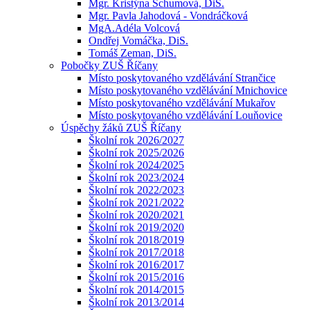
Mgr. Kristýna Schumová, DiS.
Mgr. Pavla Jahodová - Vondráčková
MgA.Adéla Volcová
Ondřej Vomáčka, DiS.
Tomáš Zeman, DiS.
Pobočky ZUŠ Říčany
Místo poskytovaného vzdělávání Strančice
Místo poskytovaného vzdělávání Mnichovice
Místo poskytovaného vzdělávání Mukařov
Místo poskytovaného vzdělávání Louňovice
Úspěchy žáků ZUŠ Říčany
Školní rok 2026/2027
Školní rok 2025/2026
Školní rok 2024/2025
Školní rok 2023/2024
Školní rok 2022/2023
Školní rok 2021/2022
Školní rok 2020/2021
Školní rok 2019/2020
Školní rok 2018/2019
Školní rok 2017/2018
Školní rok 2016/2017
Školní rok 2015/2016
Školní rok 2014/2015
Školní rok 2013/2014