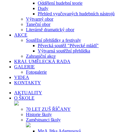
Oddělení hudební teorie
Dudy
Přehled vyučovaných hudebních nástrojů
Výtvarný obor
Taneční obor
Literárně dramatický obor
AKCE
Soutěžní přehlídky a festivaly
Pěvecká soutěž "Pěvecké mládí"
Výtvarná soutěžní přehlídka
Zahraniční akce
KRAJ. UMĚLECKÁ RADA
GALERIE
Fotogalerie
VIDEA
KONTAKTY
AKTUALITY
O ŠKOLE
70 LET ZUŠ ŘÍČANY
Historie školy
Zaměstnanci školy
MgA.Jitka Adamusová