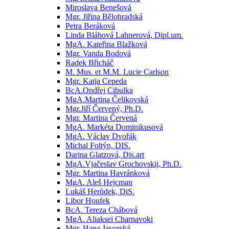
Miroslava Benešová
Mgr. Jiřina Bělohradská
Petra Beráková
Linda Bláhová Lahnerová, Dipl.um.
MgA. Kateřina Blažková
Mgr. Vanda Bodová
Radek Břicháč
M. Mus. et M.M. Lucie Carlson
Mgr. Katja Cepeda
BcA.Ondřej Cibulka
MgA.Martina Čelikovská
Mgr.Jiří Červený, Ph.D.
Mgr. Martina Červená
MgA. Markéta Dominikusová
MgA. Václav Dvořák
Michal Foltýn, DIS.
Darina Glatzová, Dis.art
MgA.Vjačeslav Grochovskij, Ph.D.
Mgr. Martina Havránková
MgA. Aleš Hejcman
Lukáš Herůdek, DiS.
Libor Houfek
BcA. Tereza Chábová
MgA. Aliaksei Charnavoki
Mgr. Hana Javorská