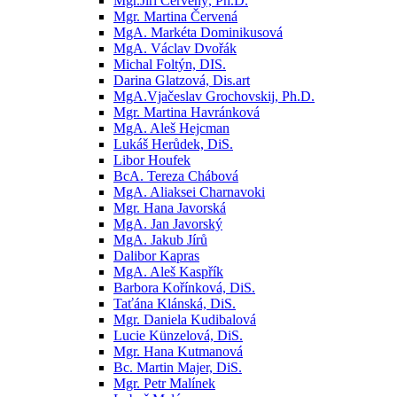
Mgr.Jiří Červený, Ph.D.
Mgr. Martina Červená
MgA. Markéta Dominikusová
MgA. Václav Dvořák
Michal Foltýn, DIS.
Darina Glatzová, Dis.art
MgA.Vjačeslav Grochovskij, Ph.D.
Mgr. Martina Havránková
MgA. Aleš Hejcman
Lukáš Herůdek, DiS.
Libor Houfek
BcA. Tereza Chábová
MgA. Aliaksei Charnavoki
Mgr. Hana Javorská
MgA. Jan Javorský
MgA. Jakub Jírů
Dalibor Kapras
MgA. Aleš Kaspřík
Barbora Kořínková, DiS.
Taťána Klánská, DiS.
Mgr. Daniela Kudibalová
Lucie Künzelová, DiS.
Mgr. Hana Kutmanová
Bc. Martin Majer, DiS.
Mgr. Petr Malínek