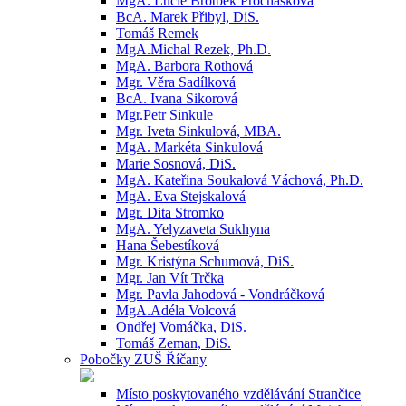
MgA. Lucie Brotbek Prochásková
BcA. Marek Přibyl, DiS.
Tomáš Remek
MgA.Michal Rezek, Ph.D.
MgA. Barbora Rothová
Mgr. Věra Sadílková
BcA. Ivana Sikorová
Mgr.Petr Sinkule
Mgr. Iveta Sinkulová, MBA.
MgA. Markéta Sinkulová
Marie Sosnová, DiS.
MgA. Kateřina Soukalová Váchová, Ph.D.
MgA. Eva Stejskalová
Mgr. Dita Stromko
MgA. Yelyzaveta Sukhyna
Hana Šebestíková
Mgr. Kristýna Schumová, DiS.
Mgr. Jan Vít Trčka
Mgr. Pavla Jahodová - Vondráčková
MgA.Adéla Volcová
Ondřej Vomáčka, DiS.
Tomáš Zeman, DiS.
Pobočky ZUŠ Říčany
Místo poskytovaného vzdělávání Strančice