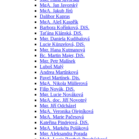
MgA. Jan Javorský
MgA. Jakub Jírů
Dalibor Kapras
MgA. Aleš Kaspřík
Barbora Kořínková, DiS.
Taťána Klánská, DiS.
Mgr. Daniela Kudibalová
Lucie Künzelová, DiS.
Mgr. Hana Kutmanová
Bc. Martin Majer, DiS.
Mgr. Petr Malínek
Luboš Malý
Andrea Martínková
Pavel Martínek, Dis.
MgA. Nikola Müllerová
Filip Novák, DiS.
Mgr. Lucie Nováková
MgA. doc. Jiří Novotný
Mgr. Jiří Odcházel
MgA. Veronika Olejníková
MgA. Marie Pačesová
Kateřina Pindejová, DiS.
MgA. Markéta Poláková
Mgr. Aleksandra Porada