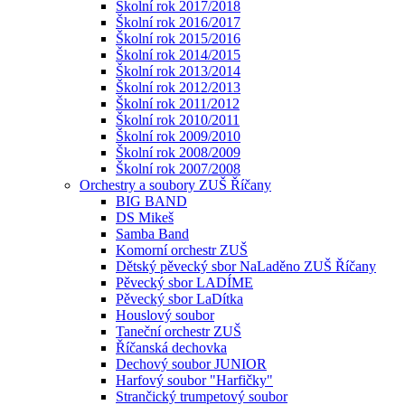
Školní rok 2017/2018
Školní rok 2016/2017
Školní rok 2015/2016
Školní rok 2014/2015
Školní rok 2013/2014
Školní rok 2012/2013
Školní rok 2011/2012
Školní rok 2010/2011
Školní rok 2009/2010
Školní rok 2008/2009
Školní rok 2007/2008
Orchestry a soubory ZUŠ Říčany
BIG BAND
DS Mikeš
Samba Band
Komorní orchestr ZUŠ
Dětský pěvecký sbor NaLaděno ZUŠ Říčany
Pěvecký sbor LADÍME
Pěvecký sbor LaDítka
Houslový soubor
Taneční orchestr ZUŠ
Říčanská dechovka
Dechový soubor JUNIOR
Harfový soubor "Harfičky"
Strančický trumpetový soubor