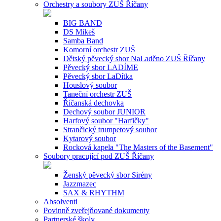
Orchestry a soubory ZUŠ Říčany
BIG BAND
DS Mikeš
Samba Band
Komorní orchestr ZUŠ
Dětský pěvecký sbor NaLaděno ZUŠ Říčany
Pěvecký sbor LADÍME
Pěvecký sbor LaDítka
Houslový soubor
Taneční orchestr ZUŠ
Říčanská dechovka
Dechový soubor JUNIOR
Harfový soubor "Harfičky"
Strančický trumpetový soubor
Kytarový soubor
Rocková kapela "The Masters of the Basement"
Soubory pracující pod ZUŠ Říčany
Ženský pěvecký sbor Sirény
Jazzmazec
SAX & RHYTHM
Absolventi
Povinně zveřejňované dokumenty
Partnerské školy