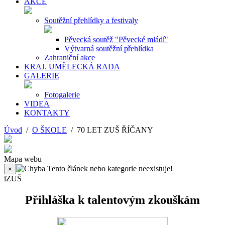
AKCE
Soutěžní přehlídky a festivaly
Pěvecká soutěž "Pěvecké mládí"
Výtvarná soutěžní přehlídka
Zahraniční akce
KRAJ. UMĚLECKÁ RADA
GALERIE
Fotogalerie
VIDEA
KONTAKTY
Úvod
/
O ŠKOLE
/ 70 LET ZUŠ ŘÍČANY
Mapa webu
Tento článek nebo kategorie neexistuje!
×
iZUŠ
Přihláška k talentovým zkouškám