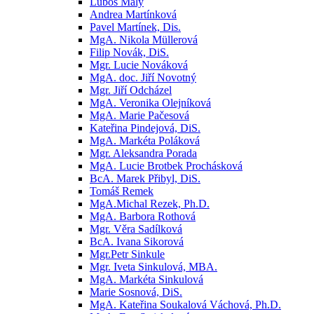
Luboš Malý
Andrea Martínková
Pavel Martínek, Dis.
MgA. Nikola Müllerová
Filip Novák, DiS.
Mgr. Lucie Nováková
MgA. doc. Jiří Novotný
Mgr. Jiří Odcházel
MgA. Veronika Olejníková
MgA. Marie Pačesová
Kateřina Pindejová, DiS.
MgA. Markéta Poláková
Mgr. Aleksandra Porada
MgA. Lucie Brotbek Prochásková
BcA. Marek Přibyl, DiS.
Tomáš Remek
MgA.Michal Rezek, Ph.D.
MgA. Barbora Rothová
Mgr. Věra Sadílková
BcA. Ivana Sikorová
Mgr.Petr Sinkule
Mgr. Iveta Sinkulová, MBA.
MgA. Markéta Sinkulová
Marie Sosnová, DiS.
MgA. Kateřina Soukalová Váchová, Ph.D.