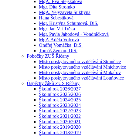
MgA. Eva Stejskalová
Mgr. Dita Stromko
MgA. Yelyzaveta Sukhyna
Hana Šebestíková
Mgr. Kristýna Schumová, DiS.
Mgr. Jan Vít Trčka
Mgr. Pavla Jahodová - Vondráčková
MgA.Adéla Volcová
Ondřej Vomáčka, DiS.
Tomáš Zeman, DiS.
Pobočky ZUŠ Říčany
Místo poskytovaného vzdělávání Strančice
Místo poskytovaného vzdělávání Mnichovice
Místo poskytovaného vzdělávání Mukařov
Místo poskytovaného vzdělávání Louňovice
Úspěchy žáků ZUŠ Říčany
Školní rok 2026/2027
Školní rok 2025/2026
Školní rok 2024/2025
Školní rok 2023/2024
Školní rok 2022/2023
Školní rok 2021/2022
Školní rok 2020/2021
Školní rok 2019/2020
Školní rok 2018/2019