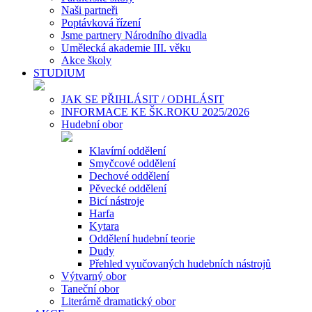
Naši partneři
Poptávková řízení
Jsme partnery Národního divadla
Umělecká akademie III. věku
Akce školy
STUDIUM
JAK SE PŘIHLÁSIT / ODHLÁSIT
INFORMACE KE ŠK.ROKU 2025/2026
Hudební obor
Klavírní oddělení
Smyčcové oddělení
Dechové oddělení
Pěvecké oddělení
Bicí nástroje
Harfa
Kytara
Oddělení hudební teorie
Dudy
Přehled vyučovaných hudebních nástrojů
Výtvarný obor
Taneční obor
Literárně dramatický obor