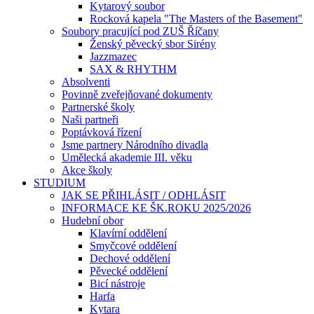
Kytarový soubor
Rocková kapela "The Masters of the Basement"
Soubory pracující pod ZUŠ Říčany
Ženský pěvecký sbor Sirény
Jazzmazec
SAX & RHYTHM
Absolventi
Povinně zveřejňované dokumenty
Partnerské školy
Naši partneři
Poptávková řízení
Jsme partnery Národního divadla
Umělecká akademie III. věku
Akce školy
STUDIUM
JAK SE PŘIHLÁSIT / ODHLÁSIT
INFORMACE KE ŠK.ROKU 2025/2026
Hudební obor
Klavírní oddělení
Smyčcové oddělení
Dechové oddělení
Pěvecké oddělení
Bicí nástroje
Harfa
Kytara