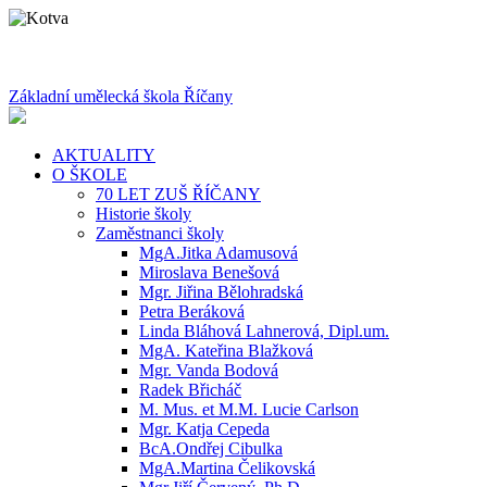
Základní umělecká škola Říčany
AKTUALITY
O ŠKOLE
70 LET ZUŠ ŘÍČANY
Historie školy
Zaměstnanci školy
MgA.Jitka Adamusová
Miroslava Benešová
Mgr. Jiřina Bělohradská
Petra Beráková
Linda Bláhová Lahnerová, Dipl.um.
MgA. Kateřina Blažková
Mgr. Vanda Bodová
Radek Břicháč
M. Mus. et M.M. Lucie Carlson
Mgr. Katja Cepeda
BcA.Ondřej Cibulka
MgA.Martina Čelikovská