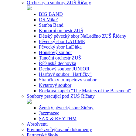
Orchestry a soubory ZUŠ Říčany
BIG BAND
DS Mikeš
Samba Band
Komorní orchestr ZUŠ
Dětský pěvecký sbor NaLaděno ZUŠ Říčany
Pěvecký sbor LADÍME
Pěvecký sbor LaDítka
Houslový soubor
Taneční orchestr ZUŠ
Říčanská dechovka
Dechový soubor JUNIOR
Harfový soubor "Harfičky"
Strančický trumpetový soubor
Kytarový soubor
Rocková kapela "The Masters of the Basement"
Soubory pracující pod ZUŠ Říčany
Ženský pěvecký sbor Sirény
Jazzmazec
SAX & RHYTHM
Absolventi
Povinně zveřejňované dokumenty
Partnerské školy