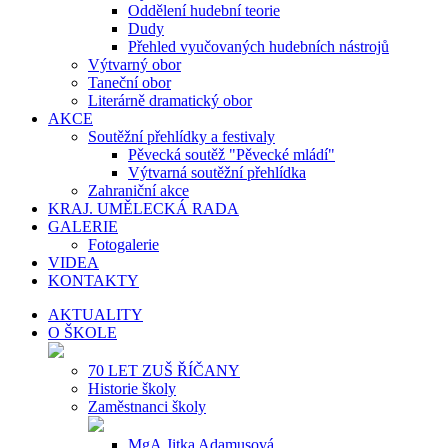
Oddělení hudební teorie
Dudy
Přehled vyučovaných hudebních nástrojů
Výtvarný obor
Taneční obor
Literárně dramatický obor
AKCE
Soutěžní přehlídky a festivaly
Pěvecká soutěž "Pěvecké mládí"
Výtvarná soutěžní přehlídka
Zahraniční akce
KRAJ. UMĚLECKÁ RADA
GALERIE
Fotogalerie
VIDEA
KONTAKTY
AKTUALITY
O ŠKOLE
70 LET ZUŠ ŘÍČANY
Historie školy
Zaměstnanci školy
MgA.Jitka Adamusová