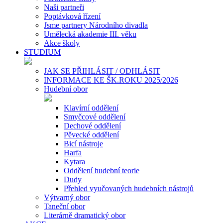
Naši partneři
Poptávková řízení
Jsme partnery Národního divadla
Umělecká akademie III. věku
Akce školy
STUDIUM
JAK SE PŘIHLÁSIT / ODHLÁSIT
INFORMACE KE ŠK.ROKU 2025/2026
Hudební obor
Klavírní oddělení
Smyčcové oddělení
Dechové oddělení
Pěvecké oddělení
Bicí nástroje
Harfa
Kytara
Oddělení hudební teorie
Dudy
Přehled vyučovaných hudebních nástrojů
Výtvarný obor
Taneční obor
Literárně dramatický obor