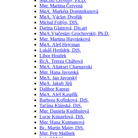
Mgr.Jiří Červený, Ph.D.
Mgr. Martina Červená
MgA. Markéta Dominikusová
MgA. Václav Dvořák
Michal Foltýn, DIS.
Darina Glatzová, Dis.art
MgA.Vjačeslav Grochovskij, Ph.D.
Mgr. Martina Havránková
MgA. Aleš Hejcman
Lukáš Herůdek, DiS.
Libor Houfek
BcA. Tereza Chábová
MgA. Aliaksei Charnavoki
Mgr. Hana Javorská
MgA. Jan Javorský
MgA. Jakub Jírů
Dalibor Kapras
MgA. Aleš Kaspřík
Barbora Kořínková, DiS.
Taťána Klánská, DiS.
Mgr. Daniela Kudibalová
Lucie Künzelová, DiS.
Mgr. Hana Kutmanová
Bc. Martin Majer, DiS.
Mgr. Petr Malínek