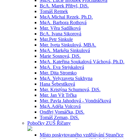
MgA. Lucie Brotbek Prochásková
BcA. Marek Přibyl, DiS.
Tomáš Remek
MgA.Michal Rezek, Ph.D.
MgA. Barbora Rothová
Mgr. Věra Sadílková
BcA. Ivana Sikorová
Mgr.Petr Sinkule
Mgr. Iveta Sinkulová, MBA.
MgA. Markéta Sinkulová
Marie Sosnová, DiS.
MgA. Kateřina Soukalová Váchová, Ph.D.
MgA. Eva Stejskalová
Mgr. Dita Stromko
MgA. Yelyzaveta Sukhyna
Hana Šebestíková
Mgr. Kristýna Schumová, DiS.
Mgr. Jan Vít Trčka
Mgr. Pavla Jahodová - Vondráčková
MgA.Adéla Volcová
Ondřej Vomáčka, DiS.
Tomáš Zeman, DiS.
Pobočky ZUŠ Říčany
Místo poskytovaného vzdělávání Strančice