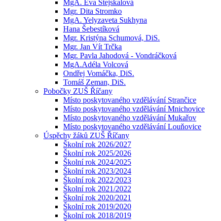
MgA. Eva Stejskalová
Mgr. Dita Stromko
MgA. Yelyzaveta Sukhyna
Hana Šebestíková
Mgr. Kristýna Schumová, DiS.
Mgr. Jan Vít Trčka
Mgr. Pavla Jahodová - Vondráčková
MgA.Adéla Volcová
Ondřej Vomáčka, DiS.
Tomáš Zeman, DiS.
Pobočky ZUŠ Říčany
Místo poskytovaného vzdělávání Strančice
Místo poskytovaného vzdělávání Mnichovice
Místo poskytovaného vzdělávání Mukařov
Místo poskytovaného vzdělávání Louňovice
Úspěchy žáků ZUŠ Říčany
Školní rok 2026/2027
Školní rok 2025/2026
Školní rok 2024/2025
Školní rok 2023/2024
Školní rok 2022/2023
Školní rok 2021/2022
Školní rok 2020/2021
Školní rok 2019/2020
Školní rok 2018/2019