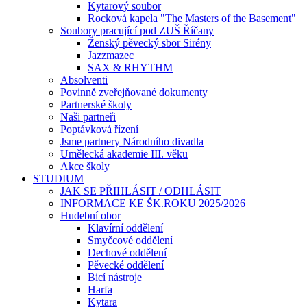
Kytarový soubor
Rocková kapela "The Masters of the Basement"
Soubory pracující pod ZUŠ Říčany
Ženský pěvecký sbor Sirény
Jazzmazec
SAX & RHYTHM
Absolventi
Povinně zveřejňované dokumenty
Partnerské školy
Naši partneři
Poptávková řízení
Jsme partnery Národního divadla
Umělecká akademie III. věku
Akce školy
STUDIUM
JAK SE PŘIHLÁSIT / ODHLÁSIT
INFORMACE KE ŠK.ROKU 2025/2026
Hudební obor
Klavírní oddělení
Smyčcové oddělení
Dechové oddělení
Pěvecké oddělení
Bicí nástroje
Harfa
Kytara