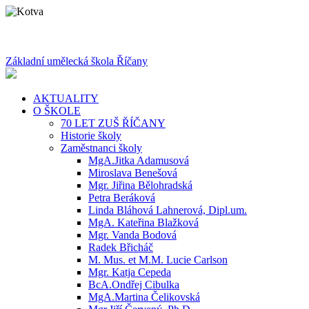
Základní umělecká škola Říčany
AKTUALITY
O ŠKOLE
70 LET ZUŠ ŘÍČANY
Historie školy
Zaměstnanci školy
MgA.Jitka Adamusová
Miroslava Benešová
Mgr. Jiřina Bělohradská
Petra Beráková
Linda Bláhová Lahnerová, Dipl.um.
MgA. Kateřina Blažková
Mgr. Vanda Bodová
Radek Břicháč
M. Mus. et M.M. Lucie Carlson
Mgr. Katja Cepeda
BcA.Ondřej Cibulka
MgA.Martina Čelikovská