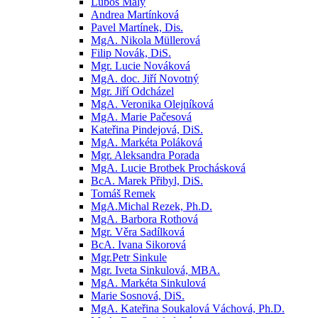
Luboš Malý
Andrea Martínková
Pavel Martínek, Dis.
MgA. Nikola Müllerová
Filip Novák, DiS.
Mgr. Lucie Nováková
MgA. doc. Jiří Novotný
Mgr. Jiří Odcházel
MgA. Veronika Olejníková
MgA. Marie Pačesová
Kateřina Pindejová, DiS.
MgA. Markéta Poláková
Mgr. Aleksandra Porada
MgA. Lucie Brotbek Prochásková
BcA. Marek Přibyl, DiS.
Tomáš Remek
MgA.Michal Rezek, Ph.D.
MgA. Barbora Rothová
Mgr. Věra Sadílková
BcA. Ivana Sikorová
Mgr.Petr Sinkule
Mgr. Iveta Sinkulová, MBA.
MgA. Markéta Sinkulová
Marie Sosnová, DiS.
MgA. Kateřina Soukalová Váchová, Ph.D.