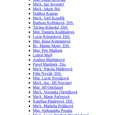
MgA. Jan Javorský
MgA. Jakub Jírů
Dalibor Kapras
MgA. Aleš Kaspřík
Barbora Kořínková, DiS.
Taťána Klánská, DiS.
Mgr. Daniela Kudibalová
Lucie Künzelová, DiS.
Mgr. Hana Kutmanová
Bc. Martin Majer, DiS.
Mgr. Petr Malínek
Luboš Malý
Andrea Martínková
Pavel Martínek, Dis.
MgA. Nikola Müllerová
Filip Novák, DiS.
Mgr. Lucie Nováková
MgA. doc. Jiří Novotný
Mgr. Jiří Odcházel
MgA. Veronika Olejníková
MgA. Marie Pačesová
Kateřina Pindejová, DiS.
MgA. Markéta Poláková
Mgr. Aleksandra Porada