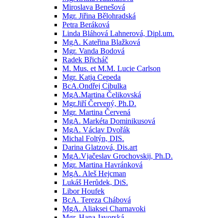
Miroslava Benešová
Mgr. Jiřina Bělohradská
Petra Beráková
Linda Bláhová Lahnerová, Dipl.um.
MgA. Kateřina Blažková
Mgr. Vanda Bodová
Radek Břicháč
M. Mus. et M.M. Lucie Carlson
Mgr. Katja Cepeda
BcA.Ondřej Cibulka
MgA.Martina Čelikovská
Mgr.Jiří Červený, Ph.D.
Mgr. Martina Červená
MgA. Markéta Dominikusová
MgA. Václav Dvořák
Michal Foltýn, DIS.
Darina Glatzová, Dis.art
MgA.Vjačeslav Grochovskij, Ph.D.
Mgr. Martina Havránková
MgA. Aleš Hejcman
Lukáš Herůdek, DiS.
Libor Houfek
BcA. Tereza Chábová
MgA. Aliaksei Charnavoki
Mgr. Hana Javorská