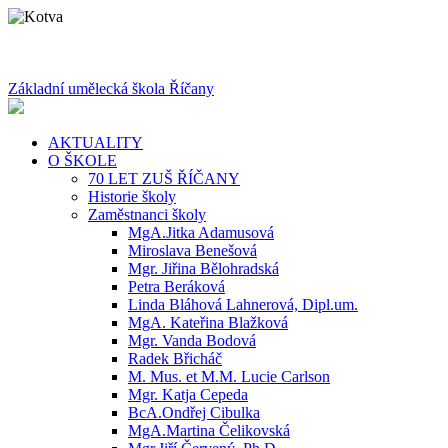
Základní umělecká škola Říčany
AKTUALITY
O ŠKOLE
70 LET ZUŠ ŘÍČANY
Historie školy
Zaměstnanci školy
MgA.Jitka Adamusová
Miroslava Benešová
Mgr. Jiřina Bělohradská
Petra Beráková
Linda Bláhová Lahnerová, Dipl.um.
MgA. Kateřina Blažková
Mgr. Vanda Bodová
Radek Břicháč
M. Mus. et M.M. Lucie Carlson
Mgr. Katja Cepeda
BcA.Ondřej Cibulka
MgA.Martina Čelikovská