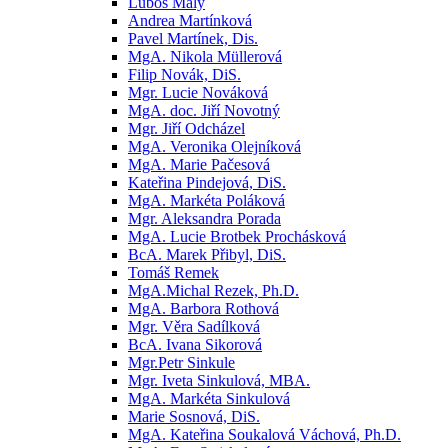
Luboš Malý
Andrea Martínková
Pavel Martínek, Dis.
MgA. Nikola Müllerová
Filip Novák, DiS.
Mgr. Lucie Nováková
MgA. doc. Jiří Novotný
Mgr. Jiří Odcházel
MgA. Veronika Olejníková
MgA. Marie Pačesová
Kateřina Pindejová, DiS.
MgA. Markéta Poláková
Mgr. Aleksandra Porada
MgA. Lucie Brotbek Prochásková
BcA. Marek Přibyl, DiS.
Tomáš Remek
MgA.Michal Rezek, Ph.D.
MgA. Barbora Rothová
Mgr. Věra Sadílková
BcA. Ivana Sikorová
Mgr.Petr Sinkule
Mgr. Iveta Sinkulová, MBA.
MgA. Markéta Sinkulová
Marie Sosnová, DiS.
MgA. Kateřina Soukalová Váchová, Ph.D.