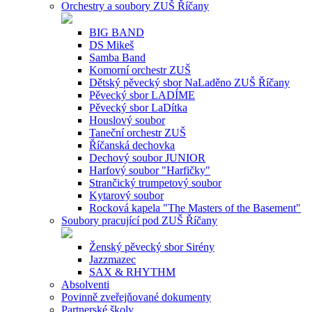
Orchestry a soubory ZUŠ Říčany
BIG BAND
DS Mikeš
Samba Band
Komorní orchestr ZUŠ
Dětský pěvecký sbor NaLaděno ZUŠ Říčany
Pěvecký sbor LADÍME
Pěvecký sbor LaDítka
Houslový soubor
Taneční orchestr ZUŠ
Říčanská dechovka
Dechový soubor JUNIOR
Harfový soubor "Harfičky"
Strančický trumpetový soubor
Kytarový soubor
Rocková kapela "The Masters of the Basement"
Soubory pracující pod ZUŠ Říčany
Ženský pěvecký sbor Sirény
Jazzmazec
SAX & RHYTHM
Absolventi
Povinně zveřejňované dokumenty
Partnerské školy