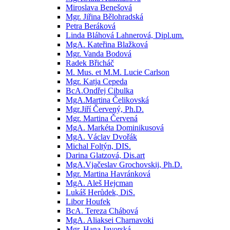
Miroslava Benešová
Mgr. Jiřina Bělohradská
Petra Beráková
Linda Bláhová Lahnerová, Dipl.um.
MgA. Kateřina Blažková
Mgr. Vanda Bodová
Radek Břicháč
M. Mus. et M.M. Lucie Carlson
Mgr. Katja Cepeda
BcA.Ondřej Cibulka
MgA.Martina Čelikovská
Mgr.Jiří Červený, Ph.D.
Mgr. Martina Červená
MgA. Markéta Dominikusová
MgA. Václav Dvořák
Michal Foltýn, DIS.
Darina Glatzová, Dis.art
MgA.Vjačeslav Grochovskij, Ph.D.
Mgr. Martina Havránková
MgA. Aleš Hejcman
Lukáš Herůdek, DiS.
Libor Houfek
BcA. Tereza Chábová
MgA. Aliaksei Charnavoki
Mgr. Hana Javorská