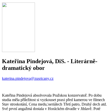
Kateřina Pindejová, DiS.
- Literárně-
dramatický obor
katerina.pindejova@zusricany.cz
Kateřina Pindejová absolvovala Pražskou konzervatoř. Po dobu
studia měla příležitost si vyzkouset praxi před kamerou ve filmech
Stav stroskotání, Cena medu,\seriálech Třetí patro, Druhý dech atd.
Své první angažmá dostala v Horáckém divadle v Jihlavě. Poté