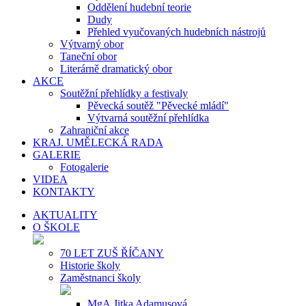
Oddělení hudební teorie
Dudy
Přehled vyučovaných hudebních nástrojů
Výtvarný obor
Taneční obor
Literárně dramatický obor
AKCE
Soutěžní přehlídky a festivaly
Pěvecká soutěž "Pěvecké mládí"
Výtvarná soutěžní přehlídka
Zahraniční akce
KRAJ. UMĚLECKÁ RADA
GALERIE
Fotogalerie
VIDEA
KONTAKTY
AKTUALITY
O ŠKOLE
70 LET ZUŠ ŘÍČANY
Historie školy
Zaměstnanci školy
MgA.Jitka Adamusová