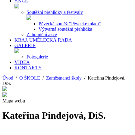
AKCE
Soutěžní přehlídky a festivaly
Pěvecká soutěž "Pěvecké mládí"
Výtvarná soutěžní přehlídka
Zahraniční akce
KRAJ. UMĚLECKÁ RADA
GALERIE
Fotogalerie
VIDEA
KONTAKTY
Úvod
/
O ŠKOLE
/
Zaměstnanci školy
/ Kateřina Pindejová,
DiS.
Mapa webu
Kateřina Pindejová, DiS.