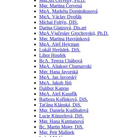
Mgr.Jiří Červený, Ph.D.
Mgr. Martina Červená
MgA. Markéta Dominikusová
MgA. Václav Dvořák
Michal Foltýn, DIS.
Darina Glatzová, Dis.art
MgA.Vjačeslav Grochovskij, Ph.D.
Mgr. Martina Havránková
MgA. Aleš Hejcman
Lukáš Herůdek, DiS.
Libor Houfek
BcA. Tereza Chábová
MgA. Aliaksei Charnavoki
Mgr. Hana Javorská
MgA. Jan Javorský
MgA. Jakub Jírů
Dalibor Kapras
MgA. Aleš Kaspřík
Barbora Kořínková, DiS.
Taťána Klánská, DiS.
Mgr. Daniela Kudibalová
Lucie Künzelová, DiS.
Mgr. Hana Kutmanová
Bc. Martin Majer, DiS.
Mgr. Petr Malínek