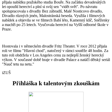
přijala nabídku pražského studia Bouře. Na začátku devadesátých
let opouští herectví a plní si svůj sen "vidět svět". Po návratu
spolupracovala s divadly Bez zábradlí, Malé Nosticovo divadlo,
Divadlo různých jmén, Malostránská beseda. Využila i filmových
nabídek a objevila se ve filmech Babí léto, Kamenný klíč, Sněženky
a machři po 25 letech. Vyučovala herectví na Vyšší odborné škole v
Praze.
Hostovala i v německém divadle Fritz Theater. V roce 2012 přijala
roli ve filmu "Hlavní chod", natočený v rámci soutěže 48 hodin. Za
tuto roli obdržela v Los Angeles cenu za nejlepší ženský herecký
výkon. V současné době hraje v divadle Palace a natáčí dětský seriál
"Nauč tetu na netu."
iZUŠ
Přihláška k talentovým zkouškám