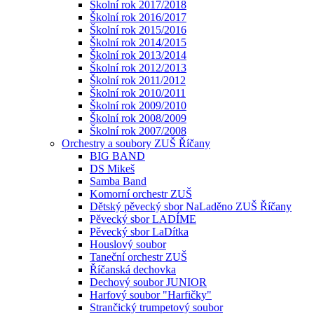
Školní rok 2017/2018
Školní rok 2016/2017
Školní rok 2015/2016
Školní rok 2014/2015
Školní rok 2013/2014
Školní rok 2012/2013
Školní rok 2011/2012
Školní rok 2010/2011
Školní rok 2009/2010
Školní rok 2008/2009
Školní rok 2007/2008
Orchestry a soubory ZUŠ Říčany
BIG BAND
DS Mikeš
Samba Band
Komorní orchestr ZUŠ
Dětský pěvecký sbor NaLaděno ZUŠ Říčany
Pěvecký sbor LADÍME
Pěvecký sbor LaDítka
Houslový soubor
Taneční orchestr ZUŠ
Říčanská dechovka
Dechový soubor JUNIOR
Harfový soubor "Harfičky"
Strančický trumpetový soubor