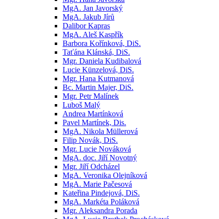
MgA. Jan Javorský
MgA. Jakub Jírů
Dalibor Kapras
MgA. Aleš Kaspřík
Barbora Kořínková, DiS.
Taťána Klánská, DiS.
Mgr. Daniela Kudibalová
Lucie Künzelová, DiS.
Mgr. Hana Kutmanová
Bc. Martin Majer, DiS.
Mgr. Petr Malínek
Luboš Malý
Andrea Martínková
Pavel Martínek, Dis.
MgA. Nikola Müllerová
Filip Novák, DiS.
Mgr. Lucie Nováková
MgA. doc. Jiří Novotný
Mgr. Jiří Odcházel
MgA. Veronika Olejníková
MgA. Marie Pačesová
Kateřina Pindejová, DiS.
MgA. Markéta Poláková
Mgr. Aleksandra Porada