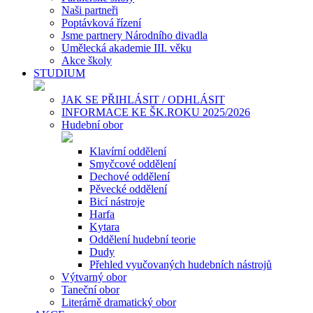
Naši partneři
Poptávková řízení
Jsme partnery Národního divadla
Umělecká akademie III. věku
Akce školy
STUDIUM
JAK SE PŘIHLÁSIT / ODHLÁSIT
INFORMACE KE ŠK.ROKU 2025/2026
Hudební obor
Klavírní oddělení
Smyčcové oddělení
Dechové oddělení
Pěvecké oddělení
Bicí nástroje
Harfa
Kytara
Oddělení hudební teorie
Dudy
Přehled vyučovaných hudebních nástrojů
Výtvarný obor
Taneční obor
Literárně dramatický obor