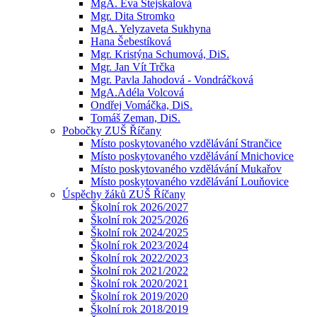
MgA. Eva Stejskalová
Mgr. Dita Stromko
MgA. Yelyzaveta Sukhyna
Hana Šebestíková
Mgr. Kristýna Schumová, DiS.
Mgr. Jan Vít Trčka
Mgr. Pavla Jahodová - Vondráčková
MgA.Adéla Volcová
Ondřej Vomáčka, DiS.
Tomáš Zeman, DiS.
Pobočky ZUŠ Říčany
Místo poskytovaného vzdělávání Strančice
Místo poskytovaného vzdělávání Mnichovice
Místo poskytovaného vzdělávání Mukařov
Místo poskytovaného vzdělávání Louňovice
Úspěchy žáků ZUŠ Říčany
Školní rok 2026/2027
Školní rok 2025/2026
Školní rok 2024/2025
Školní rok 2023/2024
Školní rok 2022/2023
Školní rok 2021/2022
Školní rok 2020/2021
Školní rok 2019/2020
Školní rok 2018/2019