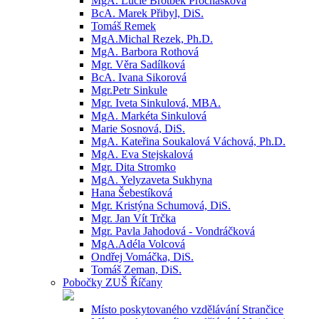
MgA. Lucie Brotbek Prochásková
BcA. Marek Přibyl, DiS.
Tomáš Remek
MgA.Michal Rezek, Ph.D.
MgA. Barbora Rothová
Mgr. Věra Sadílková
BcA. Ivana Sikorová
Mgr.Petr Sinkule
Mgr. Iveta Sinkulová, MBA.
MgA. Markéta Sinkulová
Marie Sosnová, DiS.
MgA. Kateřina Soukalová Váchová, Ph.D.
MgA. Eva Stejskalová
Mgr. Dita Stromko
MgA. Yelyzaveta Sukhyna
Hana Šebestíková
Mgr. Kristýna Schumová, DiS.
Mgr. Jan Vít Trčka
Mgr. Pavla Jahodová - Vondráčková
MgA.Adéla Volcová
Ondřej Vomáčka, DiS.
Tomáš Zeman, DiS.
Pobočky ZUŠ Říčany
Místo poskytovaného vzdělávání Strančice