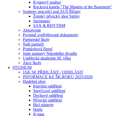
Kytarový soubor
Rocková kapela "The Masters of the Basement"
Soubory pracující pod ZUŠ Říčany
Ženský pěvecký sbor Sirény
Jazzmazec
SAX & RHYTHM
Absolventi
Povinně zveřejňované dokumenty
Partnerské školy
Naši partneři
Poptávková řízení
Jsme partnery Národního divadla
Umělecká akademie III. věku
Akce školy
STUDIUM
JAK SE PŘIHLÁSIT / ODHLÁSIT
INFORMACE KE ŠK.ROKU 2025/2026
Hudební obor
Klavírní oddělení
Smyčcové oddělení
Dechové oddělení
Pěvecké oddělení
Bicí nástroje
Harfa
Kytara