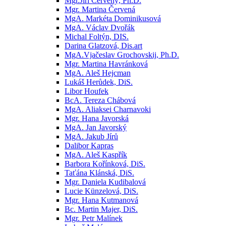
Mgr.Jiří Červený, Ph.D.
Mgr. Martina Červená
MgA. Markéta Dominikusová
MgA. Václav Dvořák
Michal Foltýn, DIS.
Darina Glatzová, Dis.art
MgA.Vjačeslav Grochovskij, Ph.D.
Mgr. Martina Havránková
MgA. Aleš Hejcman
Lukáš Herůdek, DiS.
Libor Houfek
BcA. Tereza Chábová
MgA. Aliaksei Charnavoki
Mgr. Hana Javorská
MgA. Jan Javorský
MgA. Jakub Jírů
Dalibor Kapras
MgA. Aleš Kaspřík
Barbora Kořínková, DiS.
Taťána Klánská, DiS.
Mgr. Daniela Kudibalová
Lucie Künzelová, DiS.
Mgr. Hana Kutmanová
Bc. Martin Majer, DiS.
Mgr. Petr Malínek