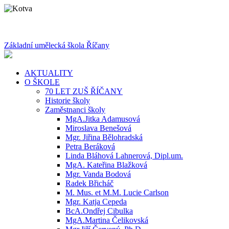
Základní umělecká škola Říčany
AKTUALITY
O ŠKOLE
70 LET ZUŠ ŘÍČANY
Historie školy
Zaměstnanci školy
MgA.Jitka Adamusová
Miroslava Benešová
Mgr. Jiřina Bělohradská
Petra Beráková
Linda Bláhová Lahnerová, Dipl.um.
MgA. Kateřina Blažková
Mgr. Vanda Bodová
Radek Břicháč
M. Mus. et M.M. Lucie Carlson
Mgr. Katja Cepeda
BcA.Ondřej Cibulka
MgA.Martina Čelikovská