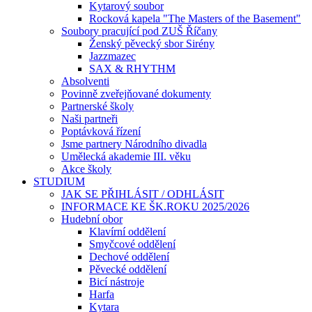
Kytarový soubor
Rocková kapela "The Masters of the Basement"
Soubory pracující pod ZUŠ Říčany
Ženský pěvecký sbor Sirény
Jazzmazec
SAX & RHYTHM
Absolventi
Povinně zveřejňované dokumenty
Partnerské školy
Naši partneři
Poptávková řízení
Jsme partnery Národního divadla
Umělecká akademie III. věku
Akce školy
STUDIUM
JAK SE PŘIHLÁSIT / ODHLÁSIT
INFORMACE KE ŠK.ROKU 2025/2026
Hudební obor
Klavírní oddělení
Smyčcové oddělení
Dechové oddělení
Pěvecké oddělení
Bicí nástroje
Harfa
Kytara