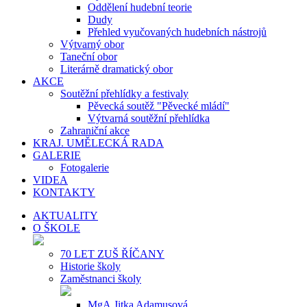
Oddělení hudební teorie
Dudy
Přehled vyučovaných hudebních nástrojů
Výtvarný obor
Taneční obor
Literárně dramatický obor
AKCE
Soutěžní přehlídky a festivaly
Pěvecká soutěž "Pěvecké mládí"
Výtvarná soutěžní přehlídka
Zahraniční akce
KRAJ. UMĚLECKÁ RADA
GALERIE
Fotogalerie
VIDEA
KONTAKTY
AKTUALITY
O ŠKOLE
70 LET ZUŠ ŘÍČANY
Historie školy
Zaměstnanci školy
MgA.Jitka Adamusová