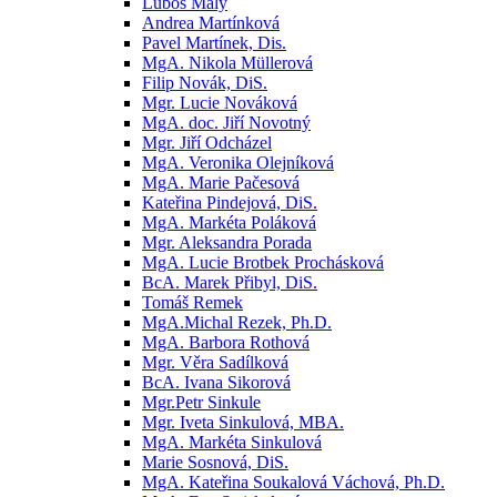
Luboš Malý
Andrea Martínková
Pavel Martínek, Dis.
MgA. Nikola Müllerová
Filip Novák, DiS.
Mgr. Lucie Nováková
MgA. doc. Jiří Novotný
Mgr. Jiří Odcházel
MgA. Veronika Olejníková
MgA. Marie Pačesová
Kateřina Pindejová, DiS.
MgA. Markéta Poláková
Mgr. Aleksandra Porada
MgA. Lucie Brotbek Prochásková
BcA. Marek Přibyl, DiS.
Tomáš Remek
MgA.Michal Rezek, Ph.D.
MgA. Barbora Rothová
Mgr. Věra Sadílková
BcA. Ivana Sikorová
Mgr.Petr Sinkule
Mgr. Iveta Sinkulová, MBA.
MgA. Markéta Sinkulová
Marie Sosnová, DiS.
MgA. Kateřina Soukalová Váchová, Ph.D.