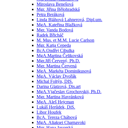
Miroslava Benešová
Mgr. Jiřina Bělohradská
Petra Beráková
Linda Bláhová Lahnerová, Dipl.um.
MgA. Kateřina Blažková
Mgr. Vanda Bodová
Radek Břicháč
M. Mus. et M.M. Lucie Carlson
Mgr. Katja Cepeda
BcA.Ondřej Cibulka
MgA.Martina Čelikovská
Mgr.Jiří Červený, Ph.D.
Mgr. Martina Červená
MgA. Markéta Dominikusová
MgA. Václav Dvořák
Michal Foltýn, DIS.
Darina Glatzová, Dis.art
MgA.Vjačeslav Grochovskij, Ph.D.
Mgr. Martina Havránková
MgA. Aleš Hejcman
Lukáš Herůdek, DiS.
Libor Houfek
BcA. Tereza Chábová
MgA. Aliaksei Charnavoki
Mgr. Hana Javorská