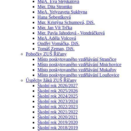
MgA. Eva Stejskalová
Mgr. Dita Stromko
MgA. Yelyzaveta Sukhyna
Hana Šebestíková
Mgr. Kristýna Schumová, DiS.
Mgr. Jan Vít Trčka
Mgr. Pavla Jahodová - Vondráčková
MgA.Adéla Volcová
Ondřej Vomáčka, DiS.
Tomáš Zeman, DiS.
Pobočky ZUŠ Říčany
Místo poskytovaného vzdělávání Strančice
Místo poskytovaného vzdělávání Mnichovice
Místo poskytovaného vzdělávání Mukařov
Místo poskytovaného vzdělávání Louňovice
Úspěchy žáků ZUŠ Říčany
Školní rok 2026/2027
Školní rok 2025/2026
Školní rok 2024/2025
Školní rok 2023/2024
Školní rok 2022/2023
Školní rok 2021/2022
Školní rok 2020/2021
Školní rok 2019/2020
Školní rok 2018/2019