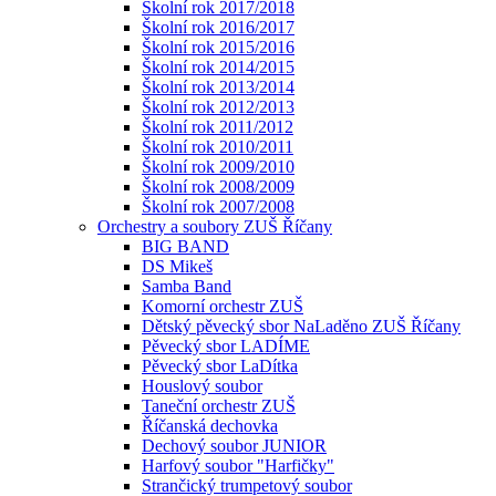
Školní rok 2017/2018
Školní rok 2016/2017
Školní rok 2015/2016
Školní rok 2014/2015
Školní rok 2013/2014
Školní rok 2012/2013
Školní rok 2011/2012
Školní rok 2010/2011
Školní rok 2009/2010
Školní rok 2008/2009
Školní rok 2007/2008
Orchestry a soubory ZUŠ Říčany
BIG BAND
DS Mikeš
Samba Band
Komorní orchestr ZUŠ
Dětský pěvecký sbor NaLaděno ZUŠ Říčany
Pěvecký sbor LADÍME
Pěvecký sbor LaDítka
Houslový soubor
Taneční orchestr ZUŠ
Říčanská dechovka
Dechový soubor JUNIOR
Harfový soubor "Harfičky"
Strančický trumpetový soubor