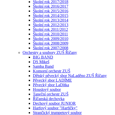
Školní rok 2017/2018
Školní rok 2016/2017
Školní rok 2015/2016
Školní rok 2014/2015
Školní rok 2013/2014
Školní rok 2012/2013
Školní rok 2011/2012
Školní rok 2010/2011
Školní rok 2009/2010
Školní rok 2008/2009
Školní rok 2007/2008
Orchestry a soubory ZUŠ Říčany
BIG BAND
DS Mikeš
Samba Band
Komorní orchestr ZUŠ
Dětský pěvecký sbor NaLaděno ZUŠ Říčany
Pěvecký sbor LADÍME
Pěvecký sbor LaDítka
Houslový soubor
Taneční orchestr ZUŠ
Říčanská dechovka
Dechový soubor JUNIOR
Harfový soubor "Harfičky"
Strančický trumpetový soubor