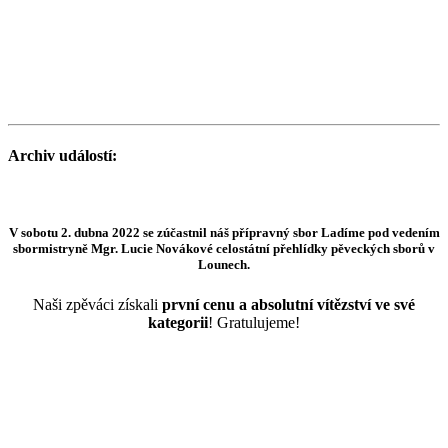
Archiv událostí:
V sobotu 2. dubna 2022 se zúčastnil náš přípravný sbor Ladíme pod vedením
sbormistryně Mgr. Lucie Novákové celostátní přehlídky pěveckých sborů v
Lounech.
Naši zpěváci získali
první cenu a absolutní vítězství ve své
kategorii
! Gratulujeme!