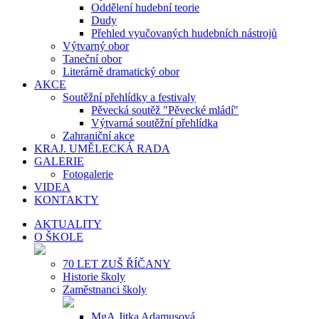
Oddělení hudební teorie
Dudy
Přehled vyučovaných hudebních nástrojů
Výtvarný obor
Taneční obor
Literárně dramatický obor
AKCE
Soutěžní přehlídky a festivaly
Pěvecká soutěž "Pěvecké mládí"
Výtvarná soutěžní přehlídka
Zahraniční akce
KRAJ. UMĚLECKÁ RADA
GALERIE
Fotogalerie
VIDEA
KONTAKTY
AKTUALITY
O ŠKOLE
70 LET ZUŠ ŘÍČANY
Historie školy
Zaměstnanci školy
MgA.Jitka Adamusová