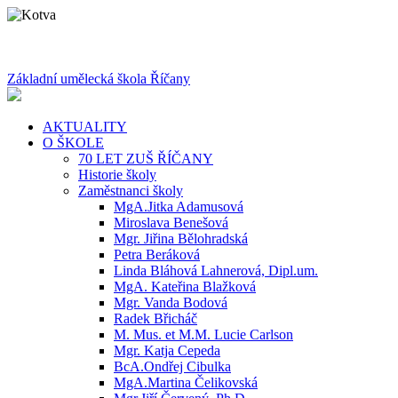
Základní umělecká škola Říčany
AKTUALITY
O ŠKOLE
70 LET ZUŠ ŘÍČANY
Historie školy
Zaměstnanci školy
MgA.Jitka Adamusová
Miroslava Benešová
Mgr. Jiřina Bělohradská
Petra Beráková
Linda Bláhová Lahnerová, Dipl.um.
MgA. Kateřina Blažková
Mgr. Vanda Bodová
Radek Břicháč
M. Mus. et M.M. Lucie Carlson
Mgr. Katja Cepeda
BcA.Ondřej Cibulka
MgA.Martina Čelikovská