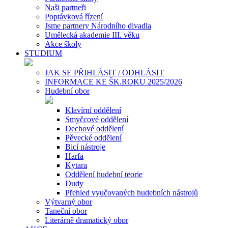
Naši partneři
Poptávková řízení
Jsme partnery Národního divadla
Umělecká akademie III. věku
Akce školy
STUDIUM
JAK SE PŘIHLÁSIT / ODHLÁSIT
INFORMACE KE ŠK.ROKU 2025/2026
Hudební obor
Klavírní oddělení
Smyčcové oddělení
Dechové oddělení
Pěvecké oddělení
Bicí nástroje
Harfa
Kytara
Oddělení hudební teorie
Dudy
Přehled vyučovaných hudebních nástrojů
Výtvarný obor
Taneční obor
Literárně dramatický obor