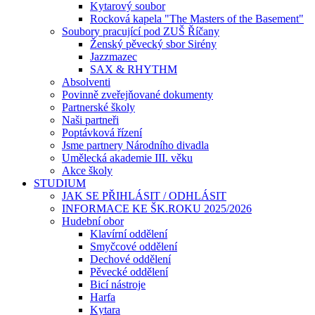
Kytarový soubor
Rocková kapela "The Masters of the Basement"
Soubory pracující pod ZUŠ Říčany
Ženský pěvecký sbor Sirény
Jazzmazec
SAX & RHYTHM
Absolventi
Povinně zveřejňované dokumenty
Partnerské školy
Naši partneři
Poptávková řízení
Jsme partnery Národního divadla
Umělecká akademie III. věku
Akce školy
STUDIUM
JAK SE PŘIHLÁSIT / ODHLÁSIT
INFORMACE KE ŠK.ROKU 2025/2026
Hudební obor
Klavírní oddělení
Smyčcové oddělení
Dechové oddělení
Pěvecké oddělení
Bicí nástroje
Harfa
Kytara