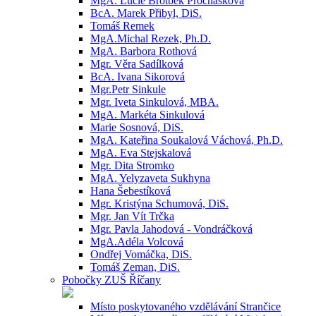
MgA. Lucie Brotbek Prochásková
BcA. Marek Přibyl, DiS.
Tomáš Remek
MgA.Michal Rezek, Ph.D.
MgA. Barbora Rothová
Mgr. Věra Sadílková
BcA. Ivana Sikorová
Mgr.Petr Sinkule
Mgr. Iveta Sinkulová, MBA.
MgA. Markéta Sinkulová
Marie Sosnová, DiS.
MgA. Kateřina Soukalová Váchová, Ph.D.
MgA. Eva Stejskalová
Mgr. Dita Stromko
MgA. Yelyzaveta Sukhyna
Hana Šebestíková
Mgr. Kristýna Schumová, DiS.
Mgr. Jan Vít Trčka
Mgr. Pavla Jahodová - Vondráčková
MgA.Adéla Volcová
Ondřej Vomáčka, DiS.
Tomáš Zeman, DiS.
Pobočky ZUŠ Říčany
Místo poskytovaného vzdělávání Strančice