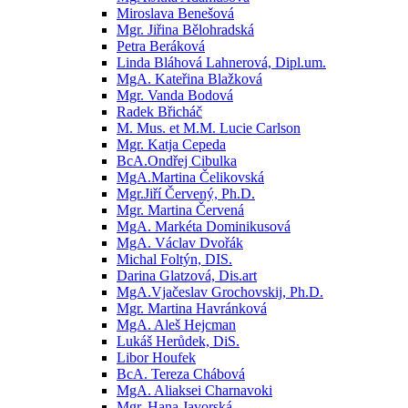
Miroslava Benešová
Mgr. Jiřina Bělohradská
Petra Beráková
Linda Bláhová Lahnerová, Dipl.um.
MgA. Kateřina Blažková
Mgr. Vanda Bodová
Radek Břicháč
M. Mus. et M.M. Lucie Carlson
Mgr. Katja Cepeda
BcA.Ondřej Cibulka
MgA.Martina Čelikovská
Mgr.Jiří Červený, Ph.D.
Mgr. Martina Červená
MgA. Markéta Dominikusová
MgA. Václav Dvořák
Michal Foltýn, DIS.
Darina Glatzová, Dis.art
MgA.Vjačeslav Grochovskij, Ph.D.
Mgr. Martina Havránková
MgA. Aleš Hejcman
Lukáš Herůdek, DiS.
Libor Houfek
BcA. Tereza Chábová
MgA. Aliaksei Charnavoki
Mgr. Hana Javorská