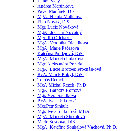
Luboš Malý
Andrea Martínková
Pavel Martínek, Dis.
MgA. Nikola Müllerová
Filip Novák, DiS.
Mgr. Lucie Nováková
MgA. doc. Jiří Novotný
Mgr. Jiří Odcházel
MgA. Veronika Olejníková
MgA. Marie Pačesová
Kateřina Pindejová, DiS.
MgA. Markéta Poláková
Mgr. Aleksandra Porada
MgA. Lucie Brotbek Prochásková
BcA. Marek Přibyl, DiS.
Tomáš Remek
MgA.Michal Rezek, Ph.D.
MgA. Barbora Rothová
Mgr. Věra Sadílková
BcA. Ivana Sikorová
Mgr.Petr Sinkule
Mgr. Iveta Sinkulová, MBA.
MgA. Markéta Sinkulová
Marie Sosnová, DiS.
MgA. Kateřina Soukalová Váchová, Ph.D.