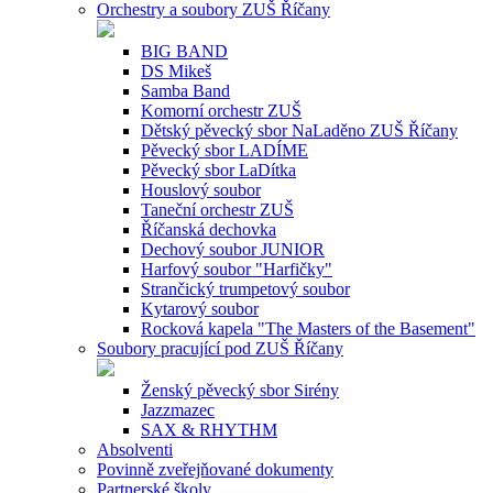
Orchestry a soubory ZUŠ Říčany
BIG BAND
DS Mikeš
Samba Band
Komorní orchestr ZUŠ
Dětský pěvecký sbor NaLaděno ZUŠ Říčany
Pěvecký sbor LADÍME
Pěvecký sbor LaDítka
Houslový soubor
Taneční orchestr ZUŠ
Říčanská dechovka
Dechový soubor JUNIOR
Harfový soubor "Harfičky"
Strančický trumpetový soubor
Kytarový soubor
Rocková kapela "The Masters of the Basement"
Soubory pracující pod ZUŠ Říčany
Ženský pěvecký sbor Sirény
Jazzmazec
SAX & RHYTHM
Absolventi
Povinně zveřejňované dokumenty
Partnerské školy