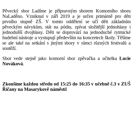
Pěvecký sbor Ladíme je přípravným sborem Komorního sboru
NaLaděno. Vzniknul v září 2019 a je určen primárně pro děti
prvního stupně ZŠ. V tomto oddělení se učí děti základním
pěveckým návykům, stát na pódiu, zpívat složitější jednohlasy i
jednodušší dvojhlasy. Děti se doprovází na jednoduché rytmické
hudební nástroje a vystupují především na koncertech školy. Těšíme
se ale také na setkání s jinými sbory v rámci různých festivalů a
soutěží.
Sbor vede stejně jako komorní sbor zpěvačka a učitelka
Lucie
Nováková
.
Zkoušíme každou středu od 15:25 do 16:35 v učebně č.3 v ZUŠ
Říčany na Masarykově náměstí!