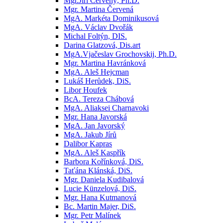
Mgr.Jiří Červený, Ph.D.
Mgr. Martina Červená
MgA. Markéta Dominikusová
MgA. Václav Dvořák
Michal Foltýn, DIS.
Darina Glatzová, Dis.art
MgA.Vjačeslav Grochovskij, Ph.D.
Mgr. Martina Havránková
MgA. Aleš Hejcman
Lukáš Herůdek, DiS.
Libor Houfek
BcA. Tereza Chábová
MgA. Aliaksei Charnavoki
Mgr. Hana Javorská
MgA. Jan Javorský
MgA. Jakub Jírů
Dalibor Kapras
MgA. Aleš Kaspřík
Barbora Kořínková, DiS.
Taťána Klánská, DiS.
Mgr. Daniela Kudibalová
Lucie Künzelová, DiS.
Mgr. Hana Kutmanová
Bc. Martin Majer, DiS.
Mgr. Petr Malínek