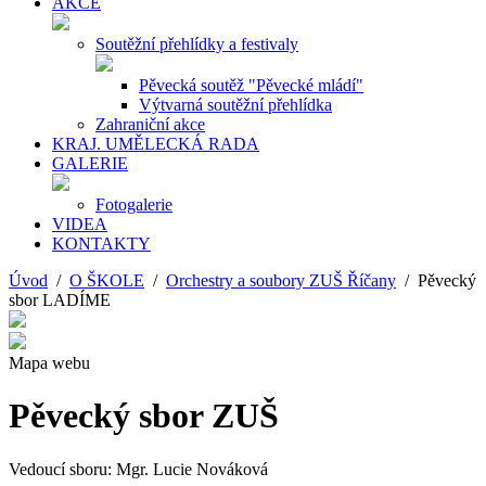
AKCE
Soutěžní přehlídky a festivaly
Pěvecká soutěž "Pěvecké mládí"
Výtvarná soutěžní přehlídka
Zahraniční akce
KRAJ. UMĚLECKÁ RADA
GALERIE
Fotogalerie
VIDEA
KONTAKTY
Úvod
/
O ŠKOLE
/
Orchestry a soubory ZUŠ Říčany
/ Pěvecký
sbor LADÍME
Mapa webu
Pěvecký sbor ZUŠ
Vedoucí sboru: Mgr. Lucie Nováková