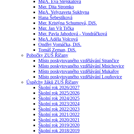
MgA. Eva Stejskalová
Mgr. Dita Stromko
MgA. Yelyzaveta Sukhyna
Hana Šebestíková
Mgr. Kristýna Schumová, DiS.
Mgr. Jan Vít Trčka
Mgr. Pavla Jahodová - Vondráčková
MgA.Adéla Volcová
Ondřej Vomáčka, DiS.
Tomáš Zeman, DiS.
Pobočky ZUŠ Říčany
Místo poskytovaného vzdělávání Strančice
Místo poskytovaného vzdělávání Mnichovice
Místo poskytovaného vzdělávání Mukařov
Místo poskytovaného vzdělávání Louňovice
Úspěchy žáků ZUŠ Říčany
Školní rok 2026/2027
Školní rok 2025/2026
Školní rok 2024/2025
Školní rok 2023/2024
Školní rok 2022/2023
Školní rok 2021/2022
Školní rok 2020/2021
Školní rok 2019/2020
Školní rok 2018/2019