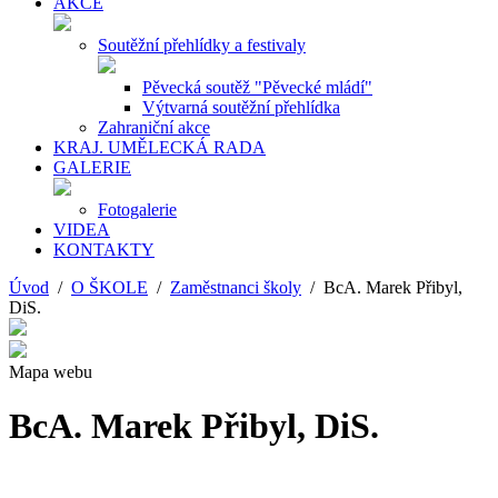
AKCE
Soutěžní přehlídky a festivaly
Pěvecká soutěž "Pěvecké mládí"
Výtvarná soutěžní přehlídka
Zahraniční akce
KRAJ. UMĚLECKÁ RADA
GALERIE
Fotogalerie
VIDEA
KONTAKTY
Úvod
/
O ŠKOLE
/
Zaměstnanci školy
/ BcA. Marek Přibyl,
DiS.
Mapa webu
BcA. Marek Přibyl, DiS.