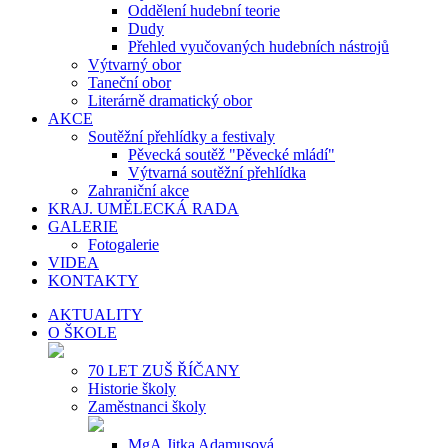
Oddělení hudební teorie
Dudy
Přehled vyučovaných hudebních nástrojů
Výtvarný obor
Taneční obor
Literárně dramatický obor
AKCE
Soutěžní přehlídky a festivaly
Pěvecká soutěž "Pěvecké mládí"
Výtvarná soutěžní přehlídka
Zahraniční akce
KRAJ. UMĚLECKÁ RADA
GALERIE
Fotogalerie
VIDEA
KONTAKTY
AKTUALITY
O ŠKOLE
70 LET ZUŠ ŘÍČANY
Historie školy
Zaměstnanci školy
MgA.Jitka Adamusová