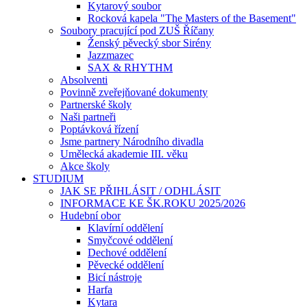
Kytarový soubor
Rocková kapela "The Masters of the Basement"
Soubory pracující pod ZUŠ Říčany
Ženský pěvecký sbor Sirény
Jazzmazec
SAX & RHYTHM
Absolventi
Povinně zveřejňované dokumenty
Partnerské školy
Naši partneři
Poptávková řízení
Jsme partnery Národního divadla
Umělecká akademie III. věku
Akce školy
STUDIUM
JAK SE PŘIHLÁSIT / ODHLÁSIT
INFORMACE KE ŠK.ROKU 2025/2026
Hudební obor
Klavírní oddělení
Smyčcové oddělení
Dechové oddělení
Pěvecké oddělení
Bicí nástroje
Harfa
Kytara