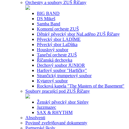
Orchestry a soubory ZUŠ Říčany
BIG BAND
DS Mikeš
Samba Band
Komorní orchestr ZUŠ
Dětský pěvecký sbor NaLaděno ZUŠ Říčany
Pěvecký sbor LADÍME
Pěvecký sbor LaDítka
Houslový soubor
Taneční orchestr ZUŠ
Říčanská dechovka
Dechový soubor JUNIOR
Harfový soubor "Harfičky"
Strančický trumpetový soubor
Kytarový soubor
Rocková kapela "The Masters of the Basement"
Soubory pracující pod ZUŠ Říčany
Ženský pěvecký sbor Sirény
Jazzmazec
SAX & RHYTHM
Absolventi
Povinně zveřejňované dokumenty
Partnerské školy