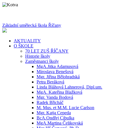
Základní umělecká škola Říčany
AKTUALITY
O ŠKOLE
70 LET ZUŠ ŘÍČANY
Historie školy
Zaměstnanci školy
MgA.Jitka Adamusová
Miroslava Benešová
Mgr. Jiřina Bělohradská
Petra Beráková
Linda Bláhová Lahnerová, Dipl.um.
MgA. Kateřina Blažková
Mgr. Vanda Bodová
Radek Břicháč
M. Mus. et M.M. Lucie Carlson
Mgr. Katja Cepeda
BcA.Ondřej Cibulka
MgA.Martina Čelikovská