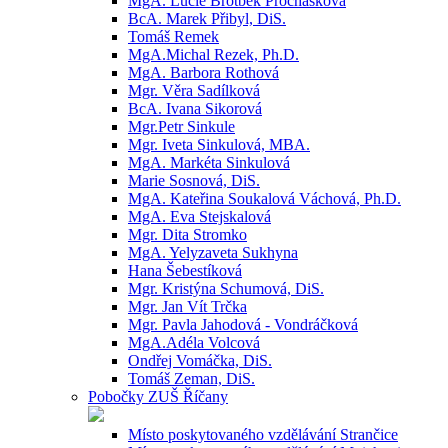
MgA. Lucie Brotbek Prochásková
BcA. Marek Přibyl, DiS.
Tomáš Remek
MgA.Michal Rezek, Ph.D.
MgA. Barbora Rothová
Mgr. Věra Sadílková
BcA. Ivana Sikorová
Mgr.Petr Sinkule
Mgr. Iveta Sinkulová, MBA.
MgA. Markéta Sinkulová
Marie Sosnová, DiS.
MgA. Kateřina Soukalová Váchová, Ph.D.
MgA. Eva Stejskalová
Mgr. Dita Stromko
MgA. Yelyzaveta Sukhyna
Hana Šebestíková
Mgr. Kristýna Schumová, DiS.
Mgr. Jan Vít Trčka
Mgr. Pavla Jahodová - Vondráčková
MgA.Adéla Volcová
Ondřej Vomáčka, DiS.
Tomáš Zeman, DiS.
Pobočky ZUŠ Říčany
Místo poskytovaného vzdělávání Strančice