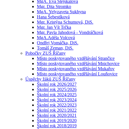
MgA. Eva Stejskalová
Mgr. Dita Stromko
MgA. Yelyzaveta Sukhyna
Hana Šebestíková
Mgr. Kristýna Schumová, DiS.
Mgr. Jan Vít Trčka
Mgr. Pavla Jahodová - Vondráčková
MgA.Adéla Volcová
Ondřej Vomáčka, DiS.
Tomáš Zeman, DiS.
Pobočky ZUŠ Říčany
Místo poskytovaného vzdělávání Strančice
Místo poskytovaného vzdělávání Mnichovice
Místo poskytovaného vzdělávání Mukařov
Místo poskytovaného vzdělávání Louňovice
Úspěchy žáků ZUŠ Říčany
Školní rok 2026/2027
Školní rok 2025/2026
Školní rok 2024/2025
Školní rok 2023/2024
Školní rok 2022/2023
Školní rok 2021/2022
Školní rok 2020/2021
Školní rok 2019/2020
Školní rok 2018/2019