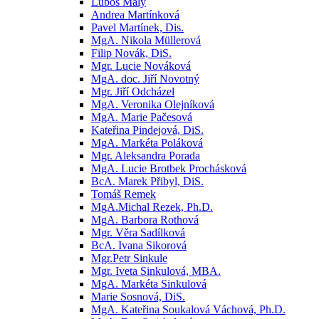
Luboš Malý
Andrea Martínková
Pavel Martínek, Dis.
MgA. Nikola Müllerová
Filip Novák, DiS.
Mgr. Lucie Nováková
MgA. doc. Jiří Novotný
Mgr. Jiří Odcházel
MgA. Veronika Olejníková
MgA. Marie Pačesová
Kateřina Pindejová, DiS.
MgA. Markéta Poláková
Mgr. Aleksandra Porada
MgA. Lucie Brotbek Prochásková
BcA. Marek Přibyl, DiS.
Tomáš Remek
MgA.Michal Rezek, Ph.D.
MgA. Barbora Rothová
Mgr. Věra Sadílková
BcA. Ivana Sikorová
Mgr.Petr Sinkule
Mgr. Iveta Sinkulová, MBA.
MgA. Markéta Sinkulová
Marie Sosnová, DiS.
MgA. Kateřina Soukalová Váchová, Ph.D.