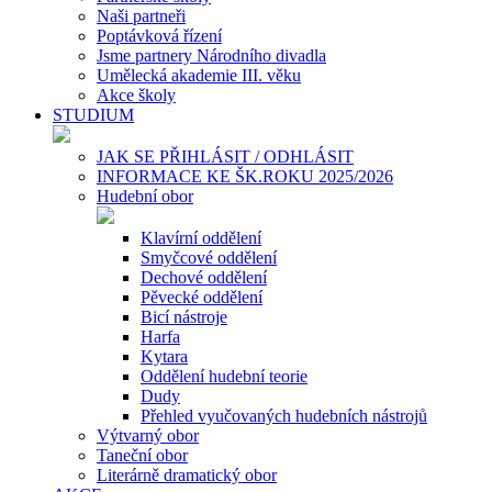
Naši partneři
Poptávková řízení
Jsme partnery Národního divadla
Umělecká akademie III. věku
Akce školy
STUDIUM
JAK SE PŘIHLÁSIT / ODHLÁSIT
INFORMACE KE ŠK.ROKU 2025/2026
Hudební obor
Klavírní oddělení
Smyčcové oddělení
Dechové oddělení
Pěvecké oddělení
Bicí nástroje
Harfa
Kytara
Oddělení hudební teorie
Dudy
Přehled vyučovaných hudebních nástrojů
Výtvarný obor
Taneční obor
Literárně dramatický obor