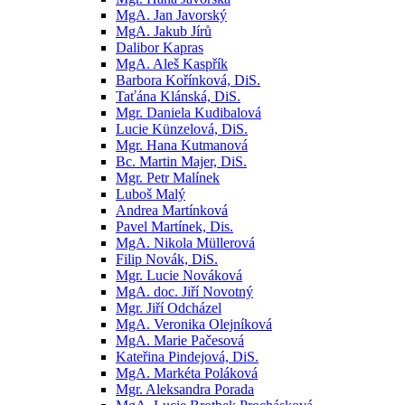
MgA. Jan Javorský
MgA. Jakub Jírů
Dalibor Kapras
MgA. Aleš Kaspřík
Barbora Kořínková, DiS.
Taťána Klánská, DiS.
Mgr. Daniela Kudibalová
Lucie Künzelová, DiS.
Mgr. Hana Kutmanová
Bc. Martin Majer, DiS.
Mgr. Petr Malínek
Luboš Malý
Andrea Martínková
Pavel Martínek, Dis.
MgA. Nikola Müllerová
Filip Novák, DiS.
Mgr. Lucie Nováková
MgA. doc. Jiří Novotný
Mgr. Jiří Odcházel
MgA. Veronika Olejníková
MgA. Marie Pačesová
Kateřina Pindejová, DiS.
MgA. Markéta Poláková
Mgr. Aleksandra Porada