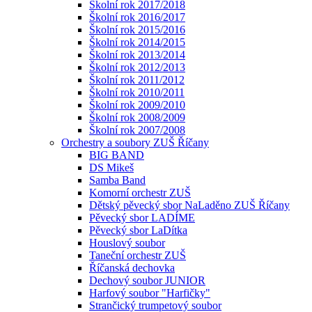
Školní rok 2017/2018
Školní rok 2016/2017
Školní rok 2015/2016
Školní rok 2014/2015
Školní rok 2013/2014
Školní rok 2012/2013
Školní rok 2011/2012
Školní rok 2010/2011
Školní rok 2009/2010
Školní rok 2008/2009
Školní rok 2007/2008
Orchestry a soubory ZUŠ Říčany
BIG BAND
DS Mikeš
Samba Band
Komorní orchestr ZUŠ
Dětský pěvecký sbor NaLaděno ZUŠ Říčany
Pěvecký sbor LADÍME
Pěvecký sbor LaDítka
Houslový soubor
Taneční orchestr ZUŠ
Říčanská dechovka
Dechový soubor JUNIOR
Harfový soubor "Harfičky"
Strančický trumpetový soubor