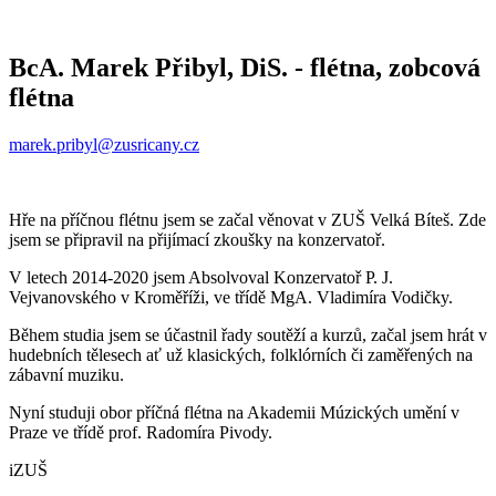
BcA. Marek Přibyl, DiS. -
flétna, zobcová
flétna
marek.pribyl@zusricany.cz
Hře na příčnou flétnu jsem se začal věnovat v ZUŠ Velká Bíteš. Zde
jsem se připravil na přijímací zkoušky na konzervatoř.
V letech 2014-2020 jsem Absolvoval Konzervatoř P. J.
Vejvanovského v Kroměříži, ve třídě MgA. Vladimíra Vodičky.
Během studia jsem se účastnil řady soutěží a kurzů, začal jsem hrát v
hudebních tělesech ať už klasických, folklórních či zaměřených na
zábavní muziku.
Nyní studuji obor příčná flétna na Akademii Múzických umění v
Praze ve třídě prof. Radomíra Pivody.
iZUŠ