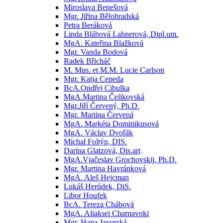
Miroslava Benešová
Mgr. Jiřina Bělohradská
Petra Beráková
Linda Bláhová Lahnerová, Dipl.um.
MgA. Kateřina Blažková
Mgr. Vanda Bodová
Radek Břicháč
M. Mus. et M.M. Lucie Carlson
Mgr. Katja Cepeda
BcA.Ondřej Cibulka
MgA.Martina Čelikovská
Mgr.Jiří Červený, Ph.D.
Mgr. Martina Červená
MgA. Markéta Dominikusová
MgA. Václav Dvořák
Michal Foltýn, DIS.
Darina Glatzová, Dis.art
MgA.Vjačeslav Grochovskij, Ph.D.
Mgr. Martina Havránková
MgA. Aleš Hejcman
Lukáš Herůdek, DiS.
Libor Houfek
BcA. Tereza Chábová
MgA. Aliaksei Charnavoki
Mgr. Hana Javorská