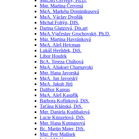
Mgr.Jiří Červený, Ph.D.
Mgr. Martina Červená
MgA. Markéta Dominikusová
MgA. Václav Dvořák
Michal Foltýn, DIS.
Darina Glatzová, Dis.art
MgA.Vjačeslav Grochovskij, Ph.D.
Mgr. Martina Havránková
MgA. Aleš Hejcman
Lukáš Herůdek, DiS.
Libor Houfek
BcA. Tereza Chábová
MgA. Aliaksei Charnavoki
Mgr. Hana Javorská
MgA. Jan Javorský
MgA. Jakub Jírů
Dalibor Kapras
MgA. Aleš Kaspřík
Barbora Kořínková, DiS.
Taťána Klánská, DiS.
Mgr. Daniela Kudibalová
Lucie Künzelová, DiS.
Mgr. Hana Kutmanová
Bc. Martin Majer, DiS.
Mgr. Petr Malínek