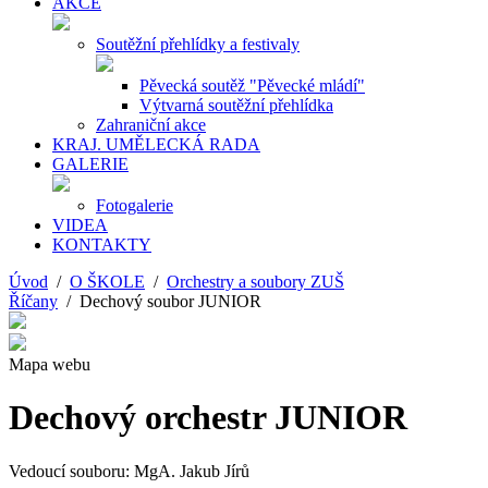
AKCE
Soutěžní přehlídky a festivaly
Pěvecká soutěž "Pěvecké mládí"
Výtvarná soutěžní přehlídka
Zahraniční akce
KRAJ. UMĚLECKÁ RADA
GALERIE
Fotogalerie
VIDEA
KONTAKTY
Úvod
/
O ŠKOLE
/
Orchestry a soubory ZUŠ
Říčany
/ Dechový soubor JUNIOR
Mapa webu
Dechový orchestr JUNIOR
Vedoucí souboru: MgA. Jakub Jírů