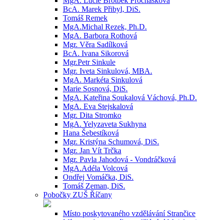
MgA. Lucie Brotbek Prochásková
BcA. Marek Přibyl, DiS.
Tomáš Remek
MgA.Michal Rezek, Ph.D.
MgA. Barbora Rothová
Mgr. Věra Sadílková
BcA. Ivana Sikorová
Mgr.Petr Sinkule
Mgr. Iveta Sinkulová, MBA.
MgA. Markéta Sinkulová
Marie Sosnová, DiS.
MgA. Kateřina Soukalová Váchová, Ph.D.
MgA. Eva Stejskalová
Mgr. Dita Stromko
MgA. Yelyzaveta Sukhyna
Hana Šebestíková
Mgr. Kristýna Schumová, DiS.
Mgr. Jan Vít Trčka
Mgr. Pavla Jahodová - Vondráčková
MgA.Adéla Volcová
Ondřej Vomáčka, DiS.
Tomáš Zeman, DiS.
Pobočky ZUŠ Říčany
Místo poskytovaného vzdělávání Strančice