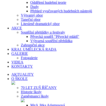
Oddělení hudební teorie
Dudy
Přehled vyučovaných hudebních nástrojů
Výtvarný obor
Taneční obor
Literárně dramatický obor
AKCE
Soutěžní přehlídky a festivaly
Pěvecká soutěž "Pěvecké mládí"
Výtvarná soutěžní přehlídka
Zahraniční akce
KRAJ. UMĚLECKÁ RADA
GALERIE
Fotogalerie
VIDEA
KONTAKTY
AKTUALITY
O ŠKOLE
70 LET ZUŠ ŘÍČANY
Historie školy
Zaměstnanci školy
MgA.Jitka Adamusová