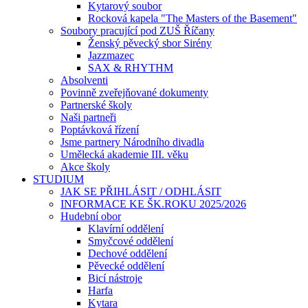
Kytarový soubor
Rocková kapela "The Masters of the Basement"
Soubory pracující pod ZUŠ Říčany
Ženský pěvecký sbor Sirény
Jazzmazec
SAX & RHYTHM
Absolventi
Povinně zveřejňované dokumenty
Partnerské školy
Naši partneři
Poptávková řízení
Jsme partnery Národního divadla
Umělecká akademie III. věku
Akce školy
STUDIUM
JAK SE PŘIHLÁSIT / ODHLÁSIT
INFORMACE KE ŠK.ROKU 2025/2026
Hudební obor
Klavírní oddělení
Smyčcové oddělení
Dechové oddělení
Pěvecké oddělení
Bicí nástroje
Harfa
Kytara