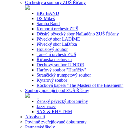
Orchestry a soubory ZUŠ Říčany
BIG BAND
DS Mikeš
Samba Band
Komorní orchestr ZUŠ
Dětský pěvecký sbor NaLaděno ZUŠ Říčany
Pěvecký sbor LADÍME
Pěvecký sbor LaDítka
Houslový soubor
Taneční orchestr ZUŠ
Říčanská dechovka
Dechový soubor JUNIOR
Harfový soubor "Harfičky"
Strančický trumpetový soubor
Kytarový soubor
Rocková kapela "The Masters of the Basement"
Soubory pracující pod ZUŠ Říčany
Ženský pěvecký sbor Sirény
Jazzmazec
SAX & RHYTHM
Absolventi
Povinně zveřejňované dokumenty
Partnerské školy