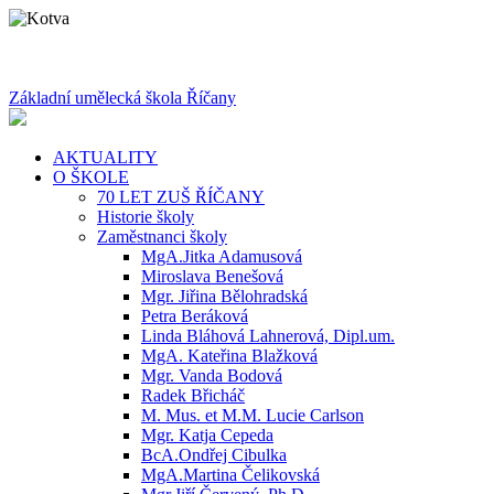
Základní umělecká škola Říčany
AKTUALITY
O ŠKOLE
70 LET ZUŠ ŘÍČANY
Historie školy
Zaměstnanci školy
MgA.Jitka Adamusová
Miroslava Benešová
Mgr. Jiřina Bělohradská
Petra Beráková
Linda Bláhová Lahnerová, Dipl.um.
MgA. Kateřina Blažková
Mgr. Vanda Bodová
Radek Břicháč
M. Mus. et M.M. Lucie Carlson
Mgr. Katja Cepeda
BcA.Ondřej Cibulka
MgA.Martina Čelikovská