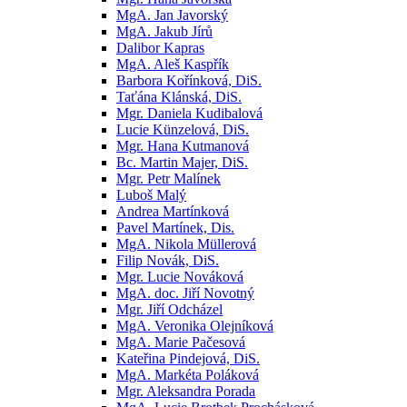
MgA. Jan Javorský
MgA. Jakub Jírů
Dalibor Kapras
MgA. Aleš Kaspřík
Barbora Kořínková, DiS.
Taťána Klánská, DiS.
Mgr. Daniela Kudibalová
Lucie Künzelová, DiS.
Mgr. Hana Kutmanová
Bc. Martin Majer, DiS.
Mgr. Petr Malínek
Luboš Malý
Andrea Martínková
Pavel Martínek, Dis.
MgA. Nikola Müllerová
Filip Novák, DiS.
Mgr. Lucie Nováková
MgA. doc. Jiří Novotný
Mgr. Jiří Odcházel
MgA. Veronika Olejníková
MgA. Marie Pačesová
Kateřina Pindejová, DiS.
MgA. Markéta Poláková
Mgr. Aleksandra Porada