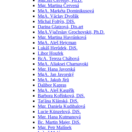
Mgr.Jiří Červený, Ph.D.
Mgr. Martina Červená
MgA. Markéta Dominikusová
MgA. Václav Dvořák
Michal Foltýn, DIS.
Darina Glatzová, Dis.art
MgA.Vjačeslav Grochovskij, Ph.D.
Mgr. Martina Havránková
MgA. Aleš Hejcman
Lukáš Herůdek, DiS.
Libor Houfek
BcA. Tereza Chábová
MgA. Aliaksei Charnavoki
Mgr. Hana Javorská
MgA. Jan Javorský
MgA. Jakub Jírů
Dalibor Kapras
MgA. Aleš Kaspřík
Barbora Kořínková, DiS.
Taťána Klánská, DiS.
Mgr. Daniela Kudibalová
Lucie Künzelová, DiS.
Mgr. Hana Kutmanová
Bc. Martin Majer, DiS.
Mgr. Petr Malínek