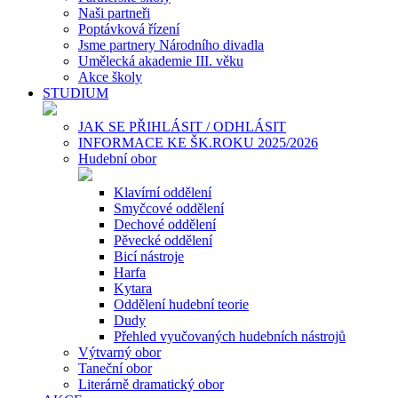
Naši partneři
Poptávková řízení
Jsme partnery Národního divadla
Umělecká akademie III. věku
Akce školy
STUDIUM
JAK SE PŘIHLÁSIT / ODHLÁSIT
INFORMACE KE ŠK.ROKU 2025/2026
Hudební obor
Klavírní oddělení
Smyčcové oddělení
Dechové oddělení
Pěvecké oddělení
Bicí nástroje
Harfa
Kytara
Oddělení hudební teorie
Dudy
Přehled vyučovaných hudebních nástrojů
Výtvarný obor
Taneční obor
Literárně dramatický obor