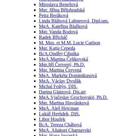
Miroslava Benešová
Mgr. Jiřina Bělohradská
Petra Beráková
Linda Bláhová Lahnerová, Dipl.um.
MgA. Kateřina Blažková
Mgr. Vanda Bodová
Radek Břicháč
M. Mus. et M.M. Lucie Carlson
Mgr. Katja Cepeda
BcA.Ondřej Cibulka
MgA.Martina Čelikovská
Mgr.Jiří Červený, Ph.D.
Mgr. Martina Červená
MgA. Markéta Dominikusová
MgA. Václav Dvořák
Michal Foltýn, DIS.
Darina Glatzová, Dis.art
MgA.Vjačeslav Grochovskij, Ph.D.
Mgr. Martina Havránková
MgA. Aleš Hejcman
Lukáš Herůdek, DiS.
Libor Houfek
BcA. Tereza Chábová
MgA. Aliaksei Charnavoki
Mgr. Hana Javorská