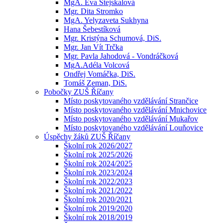
MgA. Eva Stejskalová
Mgr. Dita Stromko
MgA. Yelyzaveta Sukhyna
Hana Šebestíková
Mgr. Kristýna Schumová, DiS.
Mgr. Jan Vít Trčka
Mgr. Pavla Jahodová - Vondráčková
MgA.Adéla Volcová
Ondřej Vomáčka, DiS.
Tomáš Zeman, DiS.
Pobočky ZUŠ Říčany
Místo poskytovaného vzdělávání Strančice
Místo poskytovaného vzdělávání Mnichovice
Místo poskytovaného vzdělávání Mukařov
Místo poskytovaného vzdělávání Louňovice
Úspěchy žáků ZUŠ Říčany
Školní rok 2026/2027
Školní rok 2025/2026
Školní rok 2024/2025
Školní rok 2023/2024
Školní rok 2022/2023
Školní rok 2021/2022
Školní rok 2020/2021
Školní rok 2019/2020
Školní rok 2018/2019