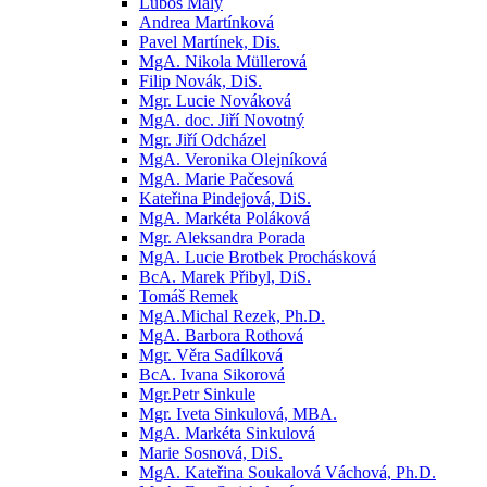
Luboš Malý
Andrea Martínková
Pavel Martínek, Dis.
MgA. Nikola Müllerová
Filip Novák, DiS.
Mgr. Lucie Nováková
MgA. doc. Jiří Novotný
Mgr. Jiří Odcházel
MgA. Veronika Olejníková
MgA. Marie Pačesová
Kateřina Pindejová, DiS.
MgA. Markéta Poláková
Mgr. Aleksandra Porada
MgA. Lucie Brotbek Prochásková
BcA. Marek Přibyl, DiS.
Tomáš Remek
MgA.Michal Rezek, Ph.D.
MgA. Barbora Rothová
Mgr. Věra Sadílková
BcA. Ivana Sikorová
Mgr.Petr Sinkule
Mgr. Iveta Sinkulová, MBA.
MgA. Markéta Sinkulová
Marie Sosnová, DiS.
MgA. Kateřina Soukalová Váchová, Ph.D.