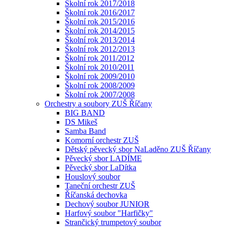
Školní rok 2017/2018
Školní rok 2016/2017
Školní rok 2015/2016
Školní rok 2014/2015
Školní rok 2013/2014
Školní rok 2012/2013
Školní rok 2011/2012
Školní rok 2010/2011
Školní rok 2009/2010
Školní rok 2008/2009
Školní rok 2007/2008
Orchestry a soubory ZUŠ Říčany
BIG BAND
DS Mikeš
Samba Band
Komorní orchestr ZUŠ
Dětský pěvecký sbor NaLaděno ZUŠ Říčany
Pěvecký sbor LADÍME
Pěvecký sbor LaDítka
Houslový soubor
Taneční orchestr ZUŠ
Říčanská dechovka
Dechový soubor JUNIOR
Harfový soubor "Harfičky"
Strančický trumpetový soubor