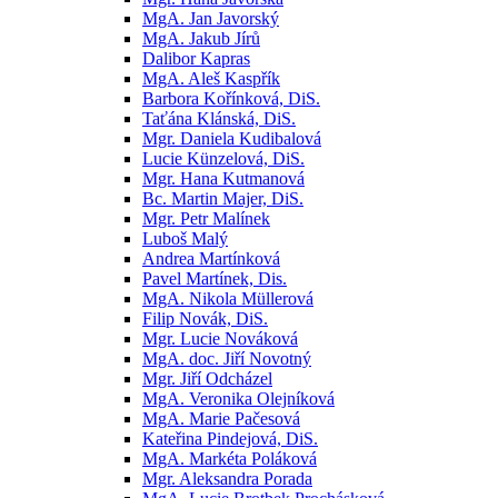
MgA. Jan Javorský
MgA. Jakub Jírů
Dalibor Kapras
MgA. Aleš Kaspřík
Barbora Kořínková, DiS.
Taťána Klánská, DiS.
Mgr. Daniela Kudibalová
Lucie Künzelová, DiS.
Mgr. Hana Kutmanová
Bc. Martin Majer, DiS.
Mgr. Petr Malínek
Luboš Malý
Andrea Martínková
Pavel Martínek, Dis.
MgA. Nikola Müllerová
Filip Novák, DiS.
Mgr. Lucie Nováková
MgA. doc. Jiří Novotný
Mgr. Jiří Odcházel
MgA. Veronika Olejníková
MgA. Marie Pačesová
Kateřina Pindejová, DiS.
MgA. Markéta Poláková
Mgr. Aleksandra Porada