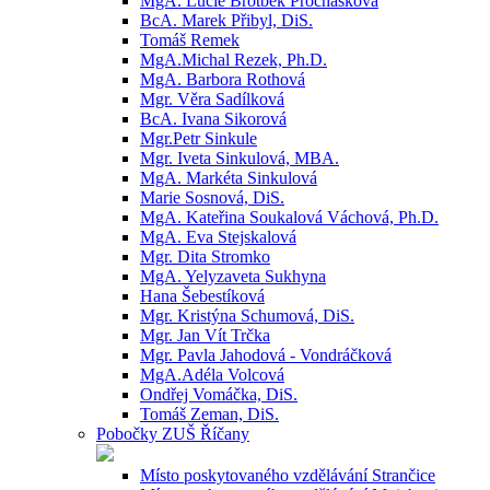
MgA. Lucie Brotbek Prochásková
BcA. Marek Přibyl, DiS.
Tomáš Remek
MgA.Michal Rezek, Ph.D.
MgA. Barbora Rothová
Mgr. Věra Sadílková
BcA. Ivana Sikorová
Mgr.Petr Sinkule
Mgr. Iveta Sinkulová, MBA.
MgA. Markéta Sinkulová
Marie Sosnová, DiS.
MgA. Kateřina Soukalová Váchová, Ph.D.
MgA. Eva Stejskalová
Mgr. Dita Stromko
MgA. Yelyzaveta Sukhyna
Hana Šebestíková
Mgr. Kristýna Schumová, DiS.
Mgr. Jan Vít Trčka
Mgr. Pavla Jahodová - Vondráčková
MgA.Adéla Volcová
Ondřej Vomáčka, DiS.
Tomáš Zeman, DiS.
Pobočky ZUŠ Říčany
Místo poskytovaného vzdělávání Strančice