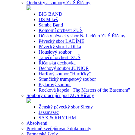
Orchestry a soubory ZUŠ Říčany
BIG BAND
DS Mikeš
Samba Band
Komorní orchestr ZUŠ
Dětský pěvecký sbor NaLaděno ZUŠ Říčany
Pěvecký sbor LADÍME
Pěvecký sbor LaDítka
Houslový soubor
Taneční orchestr ZUŠ
Říčanská dechovka
Dechový soubor JUNIOR
Harfový soubor "Harfičky"
Strančický trumpetový soubor
Kytarový soubor
Rocková kapela "The Masters of the Basement"
Soubory pracující pod ZUŠ Říčany
Ženský pěvecký sbor Sirény
Jazzmazec
SAX & RHYTHM
Absolventi
Povinně zveřejňované dokumenty
Partnerské školy