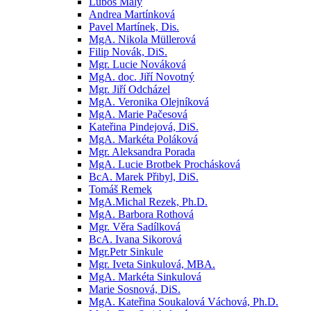
Luboš Malý
Andrea Martínková
Pavel Martínek, Dis.
MgA. Nikola Müllerová
Filip Novák, DiS.
Mgr. Lucie Nováková
MgA. doc. Jiří Novotný
Mgr. Jiří Odcházel
MgA. Veronika Olejníková
MgA. Marie Pačesová
Kateřina Pindejová, DiS.
MgA. Markéta Poláková
Mgr. Aleksandra Porada
MgA. Lucie Brotbek Prochásková
BcA. Marek Přibyl, DiS.
Tomáš Remek
MgA.Michal Rezek, Ph.D.
MgA. Barbora Rothová
Mgr. Věra Sadílková
BcA. Ivana Sikorová
Mgr.Petr Sinkule
Mgr. Iveta Sinkulová, MBA.
MgA. Markéta Sinkulová
Marie Sosnová, DiS.
MgA. Kateřina Soukalová Váchová, Ph.D.