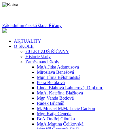
Základní umělecká škola Říčany
AKTUALITY
O ŠKOLE
70 LET ZUŠ ŘÍČANY
Historie školy
Zaměstnanci školy
MgA.Jitka Adamusová
Miroslava Benešová
Mgr. Jiřina Bělohradská
Petra Beráková
Linda Bláhová Lahnerová, Dipl.um.
MgA. Kateřina Blažková
Mgr. Vanda Bodová
Radek Břicháč
M. Mus. et M.M. Lucie Carlson
Mgr. Katja Cepeda
BcA.Ondřej Cibulka
MgA.Martina Čelikovská