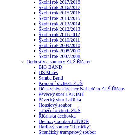
Školní rok 2017/2018
Školní rok 2016/2017
Školní rok 2015/2016
Školní rok 2014/2015
Školní rok 2013/2014
Školní rok 2012/2013
Školní rok 2011/2012
Školní rok 2010/2011
Školní rok 2009/2010
Školní rok 2008/2009
Školní rok 2007/2008
Orchestry a soubory ZUŠ Říčany
BIG BAND
DS Mikeš
Samba Band
Komorní orchestr ZUŠ
Dětský pěvecký sbor NaLaděno ZUŠ Říčany
Pěvecký sbor LADÍME
Pěvecký sbor LaDítka
Houslový soubor
Taneční orchestr ZUŠ
Říčanská dechovka
Dechový soubor JUNIOR
Harfový soubor "Harfičky"
Strančický trumpetový soubor