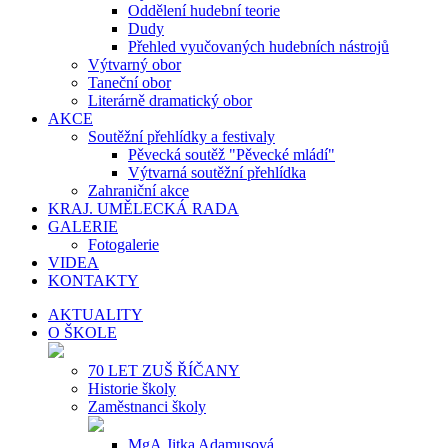
Oddělení hudební teorie
Dudy
Přehled vyučovaných hudebních nástrojů
Výtvarný obor
Taneční obor
Literárně dramatický obor
AKCE
Soutěžní přehlídky a festivaly
Pěvecká soutěž "Pěvecké mládí"
Výtvarná soutěžní přehlídka
Zahraniční akce
KRAJ. UMĚLECKÁ RADA
GALERIE
Fotogalerie
VIDEA
KONTAKTY
AKTUALITY
O ŠKOLE
70 LET ZUŠ ŘÍČANY
Historie školy
Zaměstnanci školy
MgA.Jitka Adamusová