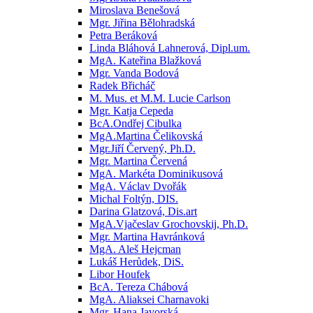
Miroslava Benešová
Mgr. Jiřina Bělohradská
Petra Beráková
Linda Bláhová Lahnerová, Dipl.um.
MgA. Kateřina Blažková
Mgr. Vanda Bodová
Radek Břicháč
M. Mus. et M.M. Lucie Carlson
Mgr. Katja Cepeda
BcA.Ondřej Cibulka
MgA.Martina Čelikovská
Mgr.Jiří Červený, Ph.D.
Mgr. Martina Červená
MgA. Markéta Dominikusová
MgA. Václav Dvořák
Michal Foltýn, DIS.
Darina Glatzová, Dis.art
MgA.Vjačeslav Grochovskij, Ph.D.
Mgr. Martina Havránková
MgA. Aleš Hejcman
Lukáš Herůdek, DiS.
Libor Houfek
BcA. Tereza Chábová
MgA. Aliaksei Charnavoki
Mgr. Hana Javorská