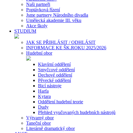
Naši partneři
Poptávková řízení
Jsme partnery Národního divadla
Umělecká akademie III. věku
Akce školy
STUDIUM
JAK SE PŘIHLÁSIT / ODHLÁSIT
INFORMACE KE ŠK.ROKU 2025/2026
Hudební obor
Klavírní oddělení
Smyčcové oddělení
Dechové oddělení
Pěvecké oddělení
Bicí nástroje
Harfa
Kytara
Oddělení hudební teorie
Dudy
Přehled vyučovaných hudebních nástrojů
Výtvarný obor
Taneční obor
Literárně dramatický obor