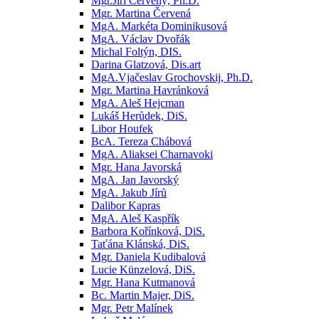
Mgr.Jiří Červený, Ph.D.
Mgr. Martina Červená
MgA. Markéta Dominikusová
MgA. Václav Dvořák
Michal Foltýn, DIS.
Darina Glatzová, Dis.art
MgA.Vjačeslav Grochovskij, Ph.D.
Mgr. Martina Havránková
MgA. Aleš Hejcman
Lukáš Herůdek, DiS.
Libor Houfek
BcA. Tereza Chábová
MgA. Aliaksei Charnavoki
Mgr. Hana Javorská
MgA. Jan Javorský
MgA. Jakub Jírů
Dalibor Kapras
MgA. Aleš Kaspřík
Barbora Kořínková, DiS.
Taťána Klánská, DiS.
Mgr. Daniela Kudibalová
Lucie Künzelová, DiS.
Mgr. Hana Kutmanová
Bc. Martin Majer, DiS.
Mgr. Petr Malínek