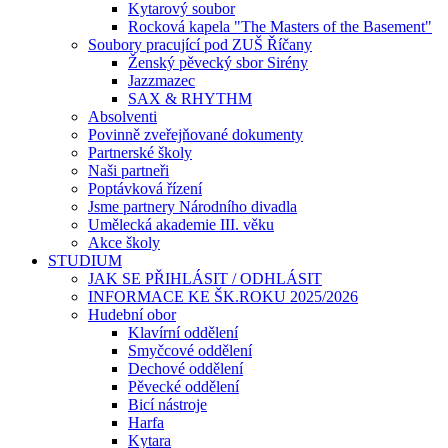
Kytarový soubor
Rocková kapela "The Masters of the Basement"
Soubory pracující pod ZUŠ Říčany
Ženský pěvecký sbor Sirény
Jazzmazec
SAX & RHYTHM
Absolventi
Povinně zveřejňované dokumenty
Partnerské školy
Naši partneři
Poptávková řízení
Jsme partnery Národního divadla
Umělecká akademie III. věku
Akce školy
STUDIUM
JAK SE PŘIHLÁSIT / ODHLÁSIT
INFORMACE KE ŠK.ROKU 2025/2026
Hudební obor
Klavírní oddělení
Smyčcové oddělení
Dechové oddělení
Pěvecké oddělení
Bicí nástroje
Harfa
Kytara