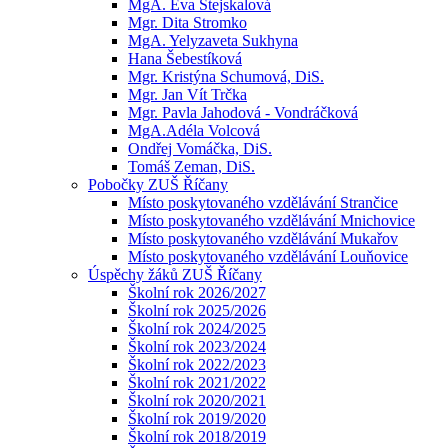
MgA. Eva Stejskalová
Mgr. Dita Stromko
MgA. Yelyzaveta Sukhyna
Hana Šebestíková
Mgr. Kristýna Schumová, DiS.
Mgr. Jan Vít Trčka
Mgr. Pavla Jahodová - Vondráčková
MgA.Adéla Volcová
Ondřej Vomáčka, DiS.
Tomáš Zeman, DiS.
Pobočky ZUŠ Říčany
Místo poskytovaného vzdělávání Strančice
Místo poskytovaného vzdělávání Mnichovice
Místo poskytovaného vzdělávání Mukařov
Místo poskytovaného vzdělávání Louňovice
Úspěchy žáků ZUŠ Říčany
Školní rok 2026/2027
Školní rok 2025/2026
Školní rok 2024/2025
Školní rok 2023/2024
Školní rok 2022/2023
Školní rok 2021/2022
Školní rok 2020/2021
Školní rok 2019/2020
Školní rok 2018/2019