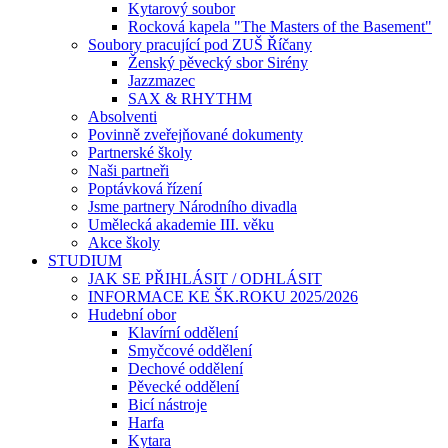
Kytarový soubor
Rocková kapela "The Masters of the Basement"
Soubory pracující pod ZUŠ Říčany
Ženský pěvecký sbor Sirény
Jazzmazec
SAX & RHYTHM
Absolventi
Povinně zveřejňované dokumenty
Partnerské školy
Naši partneři
Poptávková řízení
Jsme partnery Národního divadla
Umělecká akademie III. věku
Akce školy
STUDIUM
JAK SE PŘIHLÁSIT / ODHLÁSIT
INFORMACE KE ŠK.ROKU 2025/2026
Hudební obor
Klavírní oddělení
Smyčcové oddělení
Dechové oddělení
Pěvecké oddělení
Bicí nástroje
Harfa
Kytara