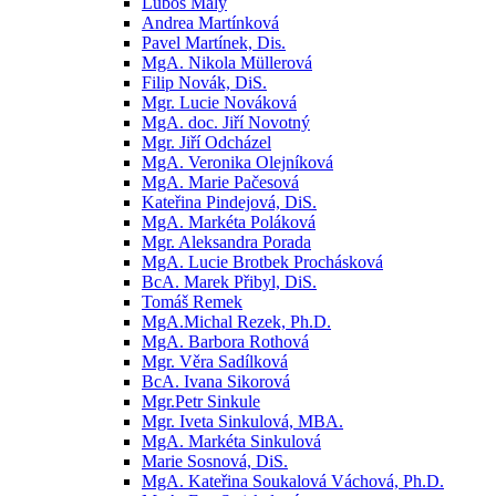
Luboš Malý
Andrea Martínková
Pavel Martínek, Dis.
MgA. Nikola Müllerová
Filip Novák, DiS.
Mgr. Lucie Nováková
MgA. doc. Jiří Novotný
Mgr. Jiří Odcházel
MgA. Veronika Olejníková
MgA. Marie Pačesová
Kateřina Pindejová, DiS.
MgA. Markéta Poláková
Mgr. Aleksandra Porada
MgA. Lucie Brotbek Prochásková
BcA. Marek Přibyl, DiS.
Tomáš Remek
MgA.Michal Rezek, Ph.D.
MgA. Barbora Rothová
Mgr. Věra Sadílková
BcA. Ivana Sikorová
Mgr.Petr Sinkule
Mgr. Iveta Sinkulová, MBA.
MgA. Markéta Sinkulová
Marie Sosnová, DiS.
MgA. Kateřina Soukalová Váchová, Ph.D.