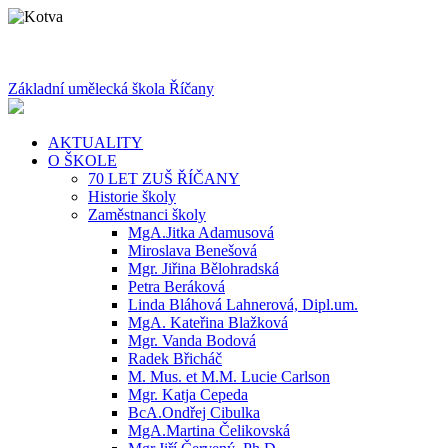
Základní umělecká škola Říčany
AKTUALITY
O ŠKOLE
70 LET ZUŠ ŘÍČANY
Historie školy
Zaměstnanci školy
MgA.Jitka Adamusová
Miroslava Benešová
Mgr. Jiřina Bělohradská
Petra Beráková
Linda Bláhová Lahnerová, Dipl.um.
MgA. Kateřina Blažková
Mgr. Vanda Bodová
Radek Břicháč
M. Mus. et M.M. Lucie Carlson
Mgr. Katja Cepeda
BcA.Ondřej Cibulka
MgA.Martina Čelikovská