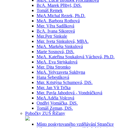
MgA. Lucie Brotbek Prochásková
BcA. Marek Přibyl, DiS.
Tomáš Remek
MgA.Michal Rezek, Ph.D.
MgA. Barbora Rothová
Mgr. Věra Sadílková
BcA. Ivana Sikorová
Mgr.Petr Sinkule
Mgr. Iveta Sinkulová, MBA.
MgA. Markéta Sinkulová
Marie Sosnová, DiS.
MgA. Kateřina Soukalová Váchová, Ph.D.
MgA. Eva Stejskalová
Mgr. Dita Stromko
MgA. Yelyzaveta Sukhyna
Hana Šebestíková
Mgr. Kristýna Schumová, DiS.
Mgr. Jan Vít Trčka
Mgr. Pavla Jahodová - Vondráčková
MgA.Adéla Volcová
Ondřej Vomáčka, DiS.
Tomáš Zeman, DiS.
Pobočky ZUŠ Říčany
Místo poskytovaného vzdělávání Strančice