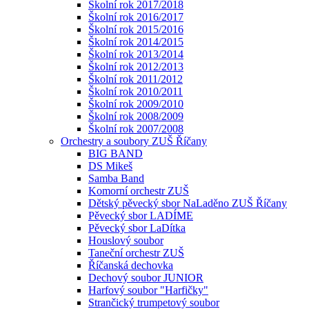
Školní rok 2017/2018
Školní rok 2016/2017
Školní rok 2015/2016
Školní rok 2014/2015
Školní rok 2013/2014
Školní rok 2012/2013
Školní rok 2011/2012
Školní rok 2010/2011
Školní rok 2009/2010
Školní rok 2008/2009
Školní rok 2007/2008
Orchestry a soubory ZUŠ Říčany
BIG BAND
DS Mikeš
Samba Band
Komorní orchestr ZUŠ
Dětský pěvecký sbor NaLaděno ZUŠ Říčany
Pěvecký sbor LADÍME
Pěvecký sbor LaDítka
Houslový soubor
Taneční orchestr ZUŠ
Říčanská dechovka
Dechový soubor JUNIOR
Harfový soubor "Harfičky"
Strančický trumpetový soubor