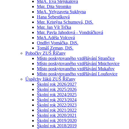
MgA. Eva Stejskalová
Mgr. Dita Stromko
MgA. Yelyzaveta Sukhyna
Hana Šebestíková
Mgr. Kristýna Schumová, DiS.
Mgr. Jan Vít Trčka
Mgr. Pavla Jahodová - Vondráčková
MgA.Adéla Volcová
Ondřej Vomáčka, DiS.
Tomáš Zeman, DiS.
Pobočky ZUŠ Říčany
Místo poskytovaného vzdělávání Strančice
Místo poskytovaného vzdělávání Mnichovice
Místo poskytovaného vzdělávání Mukařov
Místo poskytovaného vzdělávání Louňovice
Úspěchy žáků ZUŠ Říčany
Školní rok 2026/2027
Školní rok 2025/2026
Školní rok 2024/2025
Školní rok 2023/2024
Školní rok 2022/2023
Školní rok 2021/2022
Školní rok 2020/2021
Školní rok 2019/2020
Školní rok 2018/2019