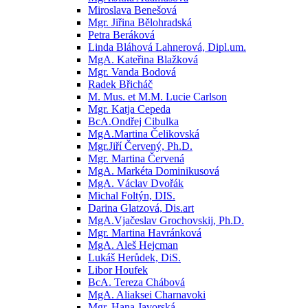
Miroslava Benešová
Mgr. Jiřina Bělohradská
Petra Beráková
Linda Bláhová Lahnerová, Dipl.um.
MgA. Kateřina Blažková
Mgr. Vanda Bodová
Radek Břicháč
M. Mus. et M.M. Lucie Carlson
Mgr. Katja Cepeda
BcA.Ondřej Cibulka
MgA.Martina Čelikovská
Mgr.Jiří Červený, Ph.D.
Mgr. Martina Červená
MgA. Markéta Dominikusová
MgA. Václav Dvořák
Michal Foltýn, DIS.
Darina Glatzová, Dis.art
MgA.Vjačeslav Grochovskij, Ph.D.
Mgr. Martina Havránková
MgA. Aleš Hejcman
Lukáš Herůdek, DiS.
Libor Houfek
BcA. Tereza Chábová
MgA. Aliaksei Charnavoki
Mgr. Hana Javorská