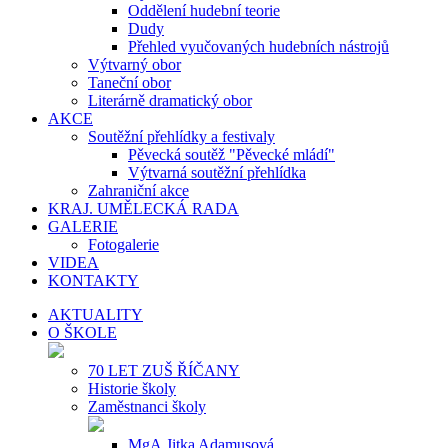
Oddělení hudební teorie
Dudy
Přehled vyučovaných hudebních nástrojů
Výtvarný obor
Taneční obor
Literárně dramatický obor
AKCE
Soutěžní přehlídky a festivaly
Pěvecká soutěž "Pěvecké mládí"
Výtvarná soutěžní přehlídka
Zahraniční akce
KRAJ. UMĚLECKÁ RADA
GALERIE
Fotogalerie
VIDEA
KONTAKTY
AKTUALITY
O ŠKOLE
70 LET ZUŠ ŘÍČANY
Historie školy
Zaměstnanci školy
MgA.Jitka Adamusová