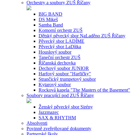
Orchestry a soubory ZUŠ Říčany
BIG BAND
DS Mikeš
Samba Band
Komorní orchestr ZUŠ
Dětský pěvecký sbor NaLaděno ZUŠ Říčany
Pěvecký sbor LADÍME
Pěvecký sbor LaDítka
Houslový soubor
Taneční orchestr ZUŠ
Říčanská dechovka
Dechový soubor JUNIOR
Harfový soubor "Harfičky"
Strančický trumpetový soubor
Kytarový soubor
Rocková kapela "The Masters of the Basement"
Soubory pracující pod ZUŠ Říčany
Ženský pěvecký sbor Sirény
Jazzmazec
SAX & RHYTHM
Absolventi
Povinně zveřejňované dokumenty
Partnerské školy