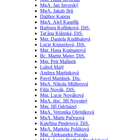
MgA. Jan Javorský
MgA. Jakub Jírů
Dalibor Kapras
MgA. Aleš Kaspřík
Barbora Kořínková, DiS.
Taťána Klánská, DiS.
Mgr. Daniela Kudibalová
Lucie Künzelová, DiS.
Mgr. Hana Kutmanová
Bc. Martin Majer, DiS.
Mgr. Petr Malínek
Luboš Malý
Andrea Martínková
Pavel Martínek, Dis.
MgA. Nikola Müllerová
Filip Novák, DiS.
Mgr. Lucie Nováková
MgA. doc. Jiří Novotný
Mgr. Jiří Odcházel
MgA. Veronika Olejníková
MgA. Marie Pačesová
Kateřina Pindejová, DiS.
MgA. Markéta Poláková
Mgr. Aleksandra Porada