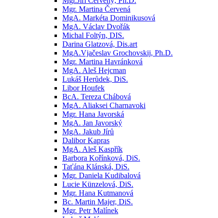
Mgr.Jiří Červený, Ph.D.
Mgr. Martina Červená
MgA. Markéta Dominikusová
MgA. Václav Dvořák
Michal Foltýn, DIS.
Darina Glatzová, Dis.art
MgA.Vjačeslav Grochovskij, Ph.D.
Mgr. Martina Havránková
MgA. Aleš Hejcman
Lukáš Herůdek, DiS.
Libor Houfek
BcA. Tereza Chábová
MgA. Aliaksei Charnavoki
Mgr. Hana Javorská
MgA. Jan Javorský
MgA. Jakub Jírů
Dalibor Kapras
MgA. Aleš Kaspřík
Barbora Kořínková, DiS.
Taťána Klánská, DiS.
Mgr. Daniela Kudibalová
Lucie Künzelová, DiS.
Mgr. Hana Kutmanová
Bc. Martin Majer, DiS.
Mgr. Petr Malínek