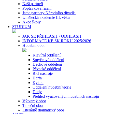
Naši partneři
Poptávková řízení
Jsme partnery Národního divadla
Umělecká akademie III. věku
Akce školy
STUDIUM
JAK SE PŘIHLÁSIT / ODHLÁSIT
INFORMACE KE ŠK.ROKU 2025/2026
Hudební obor
Klavírní oddělení
Smyčcové oddělení
Dechové oddělení
Pěvecké oddělení
Bicí nástroje
Harfa
Kytara
Oddělení hudební teorie
Dudy
Přehled vyučovaných hudebních nástrojů
Výtvarný obor
Taneční obor
Literárně dramatický obor