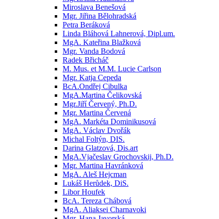
Miroslava Benešová
Mgr. Jiřina Bělohradská
Petra Beráková
Linda Bláhová Lahnerová, Dipl.um.
MgA. Kateřina Blažková
Mgr. Vanda Bodová
Radek Břicháč
M. Mus. et M.M. Lucie Carlson
Mgr. Katja Cepeda
BcA.Ondřej Cibulka
MgA.Martina Čelikovská
Mgr.Jiří Červený, Ph.D.
Mgr. Martina Červená
MgA. Markéta Dominikusová
MgA. Václav Dvořák
Michal Foltýn, DIS.
Darina Glatzová, Dis.art
MgA.Vjačeslav Grochovskij, Ph.D.
Mgr. Martina Havránková
MgA. Aleš Hejcman
Lukáš Herůdek, DiS.
Libor Houfek
BcA. Tereza Chábová
MgA. Aliaksei Charnavoki
Mgr. Hana Javorská