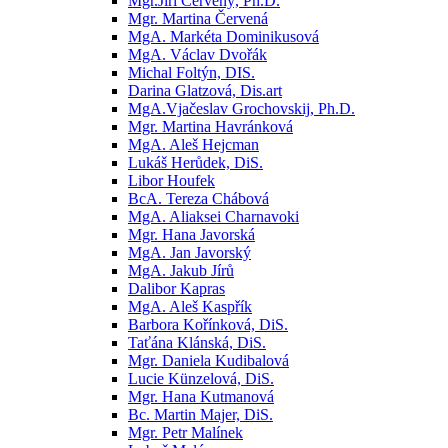
Mgr.Jiří Červený, Ph.D.
Mgr. Martina Červená
MgA. Markéta Dominikusová
MgA. Václav Dvořák
Michal Foltýn, DIS.
Darina Glatzová, Dis.art
MgA.Vjačeslav Grochovskij, Ph.D.
Mgr. Martina Havránková
MgA. Aleš Hejcman
Lukáš Herůdek, DiS.
Libor Houfek
BcA. Tereza Chábová
MgA. Aliaksei Charnavoki
Mgr. Hana Javorská
MgA. Jan Javorský
MgA. Jakub Jírů
Dalibor Kapras
MgA. Aleš Kaspřík
Barbora Kořínková, DiS.
Taťána Klánská, DiS.
Mgr. Daniela Kudibalová
Lucie Künzelová, DiS.
Mgr. Hana Kutmanová
Bc. Martin Majer, DiS.
Mgr. Petr Malínek