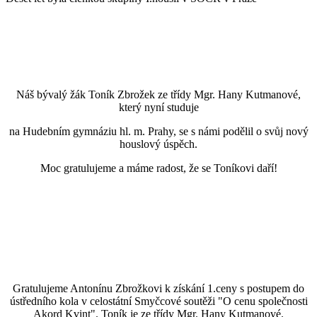
Náš bývalý žák Toník Zbrožek ze třídy Mgr. Hany Kutmanové,
který nyní studuje
na Hudebním gymnáziu hl. m. Prahy, se s námi podělil o svůj nový
houslový úspěch.
Moc gratulujeme a máme radost, že se Toníkovi daří!
Gratulujeme Antonínu Zbrožkovi k získání 1.ceny s postupem do
ústředního kola v celostátní Smyčcové soutěži "O cenu společnosti
Akord Kvint". Toník je ze třídy Mgr. Hany Kutmanové.