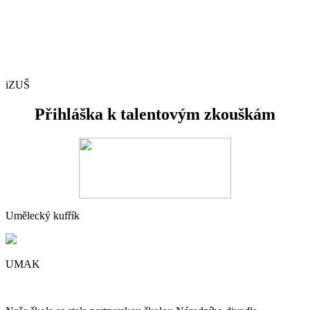
iZUŠ
Přihláška k talentovým zkouškám
Umělecký kufřík
UMAK