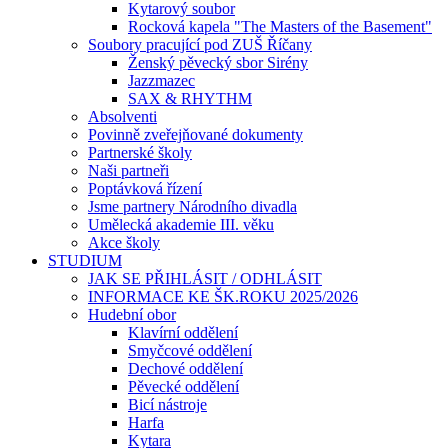
Kytarový soubor
Rocková kapela "The Masters of the Basement"
Soubory pracující pod ZUŠ Říčany
Ženský pěvecký sbor Sirény
Jazzmazec
SAX & RHYTHM
Absolventi
Povinně zveřejňované dokumenty
Partnerské školy
Naši partneři
Poptávková řízení
Jsme partnery Národního divadla
Umělecká akademie III. věku
Akce školy
STUDIUM
JAK SE PŘIHLÁSIT / ODHLÁSIT
INFORMACE KE ŠK.ROKU 2025/2026
Hudební obor
Klavírní oddělení
Smyčcové oddělení
Dechové oddělení
Pěvecké oddělení
Bicí nástroje
Harfa
Kytara