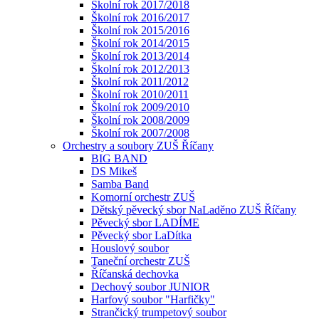
Školní rok 2017/2018
Školní rok 2016/2017
Školní rok 2015/2016
Školní rok 2014/2015
Školní rok 2013/2014
Školní rok 2012/2013
Školní rok 2011/2012
Školní rok 2010/2011
Školní rok 2009/2010
Školní rok 2008/2009
Školní rok 2007/2008
Orchestry a soubory ZUŠ Říčany
BIG BAND
DS Mikeš
Samba Band
Komorní orchestr ZUŠ
Dětský pěvecký sbor NaLaděno ZUŠ Říčany
Pěvecký sbor LADÍME
Pěvecký sbor LaDítka
Houslový soubor
Taneční orchestr ZUŠ
Říčanská dechovka
Dechový soubor JUNIOR
Harfový soubor "Harfičky"
Strančický trumpetový soubor