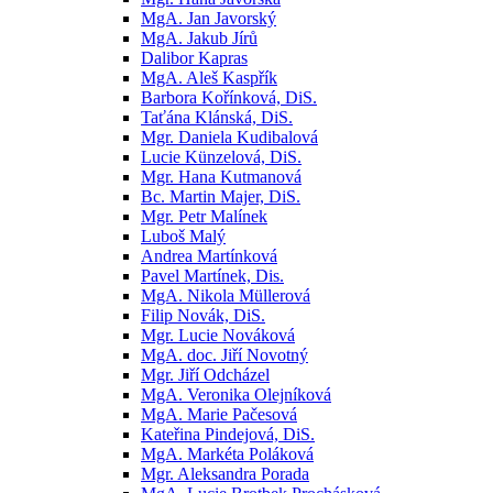
MgA. Jan Javorský
MgA. Jakub Jírů
Dalibor Kapras
MgA. Aleš Kaspřík
Barbora Kořínková, DiS.
Taťána Klánská, DiS.
Mgr. Daniela Kudibalová
Lucie Künzelová, DiS.
Mgr. Hana Kutmanová
Bc. Martin Majer, DiS.
Mgr. Petr Malínek
Luboš Malý
Andrea Martínková
Pavel Martínek, Dis.
MgA. Nikola Müllerová
Filip Novák, DiS.
Mgr. Lucie Nováková
MgA. doc. Jiří Novotný
Mgr. Jiří Odcházel
MgA. Veronika Olejníková
MgA. Marie Pačesová
Kateřina Pindejová, DiS.
MgA. Markéta Poláková
Mgr. Aleksandra Porada