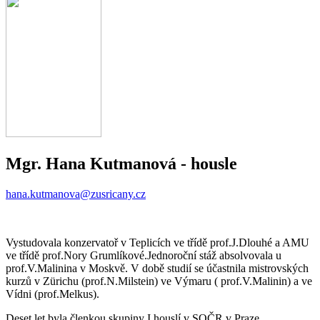
Mgr. Hana Kutmanová
- housle
hana.kutmanova@zusricany.cz
Vystudovala konzervatoř v Teplicích ve třídě prof.J.Dlouhé a AMU
ve třídě prof.Nory Grumlíkové.Jednoroční stáž absolvovala u
prof.V.Malinina v Moskvě. V době studií se účastnila mistrovských
kurzů v Zürichu (prof.N.Milstein) ve Výmaru ( prof.V.Malinin) a ve
Vídni (prof.Melkus).
Deset let byla členkou skupiny I.houslí v SOČR v Praze