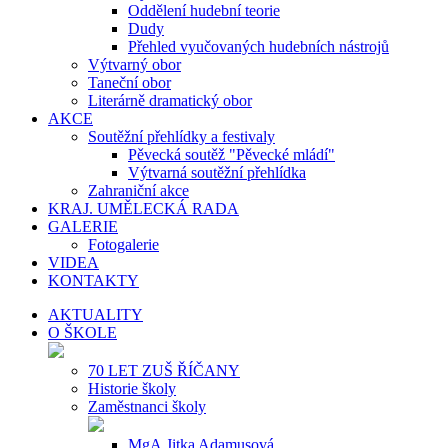
Oddělení hudební teorie
Dudy
Přehled vyučovaných hudebních nástrojů
Výtvarný obor
Taneční obor
Literárně dramatický obor
AKCE
Soutěžní přehlídky a festivaly
Pěvecká soutěž "Pěvecké mládí"
Výtvarná soutěžní přehlídka
Zahraniční akce
KRAJ. UMĚLECKÁ RADA
GALERIE
Fotogalerie
VIDEA
KONTAKTY
AKTUALITY
O ŠKOLE
70 LET ZUŠ ŘÍČANY
Historie školy
Zaměstnanci školy
MgA.Jitka Adamusová