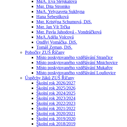
MgA. Eva Stejskalová
Mgr. Dita Stromko
MgA. Yelyzaveta Sukhyna
Hana Šebestíková
Mgr. Kristýna Schumová, DiS.
Mgr. Jan Vít Trčka
Mgr. Pavla Jahodová - Vondráčková
MgA.Adéla Volcová
Ondřej Vomáčka, DiS.
Tomáš Zeman, DiS.
Pobočky ZUŠ Říčany
Místo poskytovaného vzdělávání Strančice
Místo poskytovaného vzdělávání Mnichovice
Místo poskytovaného vzdělávání Mukařov
Místo poskytovaného vzdělávání Louňovice
Úspěchy žáků ZUŠ Říčany
Školní rok 2026/2027
Školní rok 2025/2026
Školní rok 2024/2025
Školní rok 2023/2024
Školní rok 2022/2023
Školní rok 2021/2022
Školní rok 2020/2021
Školní rok 2019/2020
Školní rok 2018/2019