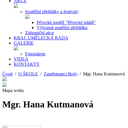
AKCE
Soutěžní přehlídky a festivaly
Pěvecká soutěž "Pěvecké mládí"
Výtvarná soutěžní přehlídka
Zahraniční akce
KRAJ. UMĚLECKÁ RADA
GALERIE
Fotogalerie
VIDEA
KONTAKTY
Úvod
/
O ŠKOLE
/
Zaměstnanci školy
/ Mgr. Hana Kutmanová
Mapa webu
Mgr. Hana Kutmanová