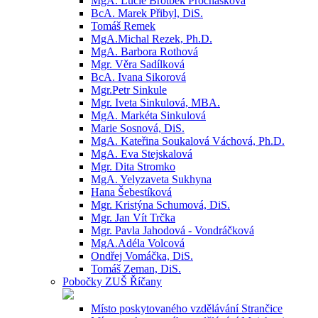
MgA. Lucie Brotbek Prochásková
BcA. Marek Přibyl, DiS.
Tomáš Remek
MgA.Michal Rezek, Ph.D.
MgA. Barbora Rothová
Mgr. Věra Sadílková
BcA. Ivana Sikorová
Mgr.Petr Sinkule
Mgr. Iveta Sinkulová, MBA.
MgA. Markéta Sinkulová
Marie Sosnová, DiS.
MgA. Kateřina Soukalová Váchová, Ph.D.
MgA. Eva Stejskalová
Mgr. Dita Stromko
MgA. Yelyzaveta Sukhyna
Hana Šebestíková
Mgr. Kristýna Schumová, DiS.
Mgr. Jan Vít Trčka
Mgr. Pavla Jahodová - Vondráčková
MgA.Adéla Volcová
Ondřej Vomáčka, DiS.
Tomáš Zeman, DiS.
Pobočky ZUŠ Říčany
Místo poskytovaného vzdělávání Strančice