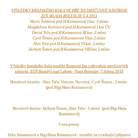
VÝSLEDKY KRAJSKÉHO KOLA VE HŘE NA SMYČCOVÉ NÁSTROJE
ZUŠ MLADÁ BOLESLAV 5.4.2011
Marie Šebková ped.H.Kutmanová I.kat. 3.místo
Magdalena Kořenová ped.H.Kutmanová I.kat ČU
David Trča ped.H.Kutmanová III.kat. 2.místo
Cyril Šimon ped.H.Kutmanová V.kat 2.místo
Alex Trča ped.H.Kutmanová VI.kat. 2.místo
Jáchym Šimon ped.H.Kutmanová VIII.kat 2.místo
Výsledky krajského kola soutěže Komorní hra s převahou smyčcových
nástrojů, ZUŠ Brandýs nad Labem - Stará Boleslav, 7.dubna 2010
Houslové terzetto : Alex Trča, Vincenc Novotný, Cyril Šimon . 2.místo
(ped.Mgr.Hana Kutmanová)
Houslové duetto: Jáchym Šimon, Alex Trča - 1.místo (ped.Mgr.Hana
Kutmanová)
Cena poroty
Jitka Adamusová a Mgr.Hana Kutmanová - ocenění za vynikající přípravu