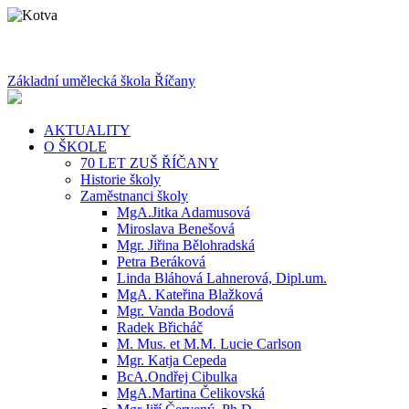
Základní umělecká škola Říčany
AKTUALITY
O ŠKOLE
70 LET ZUŠ ŘÍČANY
Historie školy
Zaměstnanci školy
MgA.Jitka Adamusová
Miroslava Benešová
Mgr. Jiřina Bělohradská
Petra Beráková
Linda Bláhová Lahnerová, Dipl.um.
MgA. Kateřina Blažková
Mgr. Vanda Bodová
Radek Břicháč
M. Mus. et M.M. Lucie Carlson
Mgr. Katja Cepeda
BcA.Ondřej Cibulka
MgA.Martina Čelikovská