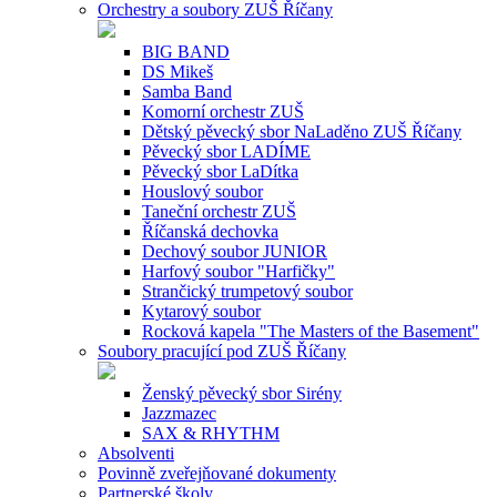
Orchestry a soubory ZUŠ Říčany
BIG BAND
DS Mikeš
Samba Band
Komorní orchestr ZUŠ
Dětský pěvecký sbor NaLaděno ZUŠ Říčany
Pěvecký sbor LADÍME
Pěvecký sbor LaDítka
Houslový soubor
Taneční orchestr ZUŠ
Říčanská dechovka
Dechový soubor JUNIOR
Harfový soubor "Harfičky"
Strančický trumpetový soubor
Kytarový soubor
Rocková kapela "The Masters of the Basement"
Soubory pracující pod ZUŠ Říčany
Ženský pěvecký sbor Sirény
Jazzmazec
SAX & RHYTHM
Absolventi
Povinně zveřejňované dokumenty
Partnerské školy