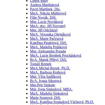
Luboš Malý
Andrea Martínková
Pavel Martínek, Dis.
MgA. Nikola Müllerová
Filip Novák, DiS.
Mgr. Lucie Nováková
MgA. doc. Jiří Novotný
Mgr. Jiří Odcházel
MgA. Veronika Olejníková
MgA. Marie Pačesová
Kateřina Pindejová, DiS.
MgA. Markéta Poláková
Mgr. Aleksandra Porada
MgA. Lucie Brotbek Prochásková
BcA. Marek Přibyl, DiS.
Tomáš Remek
MgA.Michal Rezek, Ph.D.
MgA. Barbora Rothová
Mgr. Věra Sadílková
BcA. Ivana Sikorová
Mgr.Petr Sinkule
Mgr. Iveta Sinkulová, MBA.
MgA. Markéta Sinkulová
Marie Sosnová, DiS.
MgA. Kateřina Soukalová Váchová, Ph.D.