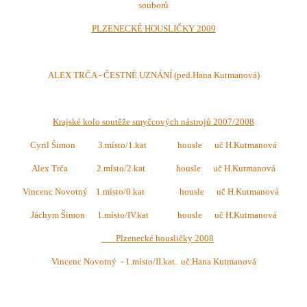
souborů
PLZENECKÉ HOUSLIČKY 2009
ALEX TRČA - ČESTNÉ UZNÁNÍ (ped.Hana Kutmanová)
Krajské kolo soutěže smyčcových nástrojů 2007/2008
Cyril Šimon 3.místo/1.kat housle uč H.Kutmanová
Alex Trča 2.místo/2.kat housle uč H.Kutmanová
Vincenc Novotný 1.místo/0.kat housle uč H.Kutmanová
Jáchym Šimon 1.místo/IV.kat housle uč H.Kutmanová
Plzenecké housličky 2008
Vincenc Novotný - 1.místo/II.kat. uč.Hana Kutmanová