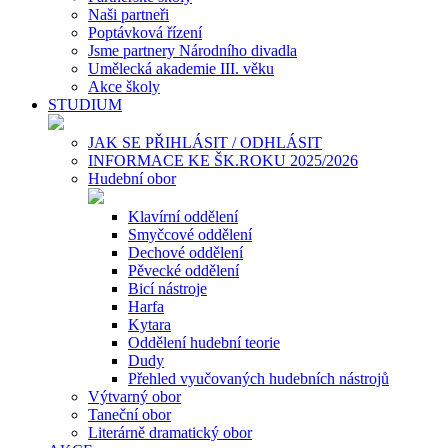
Naši partneři
Poptávková řízení
Jsme partnery Národního divadla
Umělecká akademie III. věku
Akce školy
STUDIUM
JAK SE PŘIHLÁSIT / ODHLÁSIT
INFORMACE KE ŠK.ROKU 2025/2026
Hudební obor
Klavírní oddělení
Smyčcové oddělení
Dechové oddělení
Pěvecké oddělení
Bicí nástroje
Harfa
Kytara
Oddělení hudební teorie
Dudy
Přehled vyučovaných hudebních nástrojů
Výtvarný obor
Taneční obor
Literárně dramatický obor