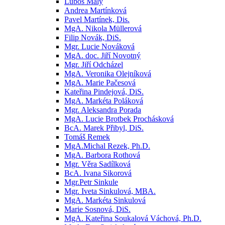
Luboš Malý
Andrea Martínková
Pavel Martínek, Dis.
MgA. Nikola Müllerová
Filip Novák, DiS.
Mgr. Lucie Nováková
MgA. doc. Jiří Novotný
Mgr. Jiří Odcházel
MgA. Veronika Olejníková
MgA. Marie Pačesová
Kateřina Pindejová, DiS.
MgA. Markéta Poláková
Mgr. Aleksandra Porada
MgA. Lucie Brotbek Prochásková
BcA. Marek Přibyl, DiS.
Tomáš Remek
MgA.Michal Rezek, Ph.D.
MgA. Barbora Rothová
Mgr. Věra Sadílková
BcA. Ivana Sikorová
Mgr.Petr Sinkule
Mgr. Iveta Sinkulová, MBA.
MgA. Markéta Sinkulová
Marie Sosnová, DiS.
MgA. Kateřina Soukalová Váchová, Ph.D.