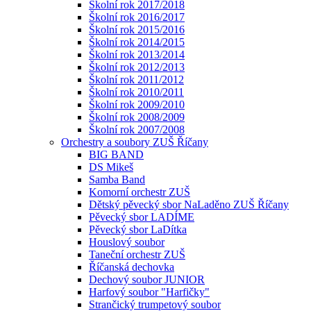
Školní rok 2017/2018
Školní rok 2016/2017
Školní rok 2015/2016
Školní rok 2014/2015
Školní rok 2013/2014
Školní rok 2012/2013
Školní rok 2011/2012
Školní rok 2010/2011
Školní rok 2009/2010
Školní rok 2008/2009
Školní rok 2007/2008
Orchestry a soubory ZUŠ Říčany
BIG BAND
DS Mikeš
Samba Band
Komorní orchestr ZUŠ
Dětský pěvecký sbor NaLaděno ZUŠ Říčany
Pěvecký sbor LADÍME
Pěvecký sbor LaDítka
Houslový soubor
Taneční orchestr ZUŠ
Říčanská dechovka
Dechový soubor JUNIOR
Harfový soubor "Harfičky"
Strančický trumpetový soubor