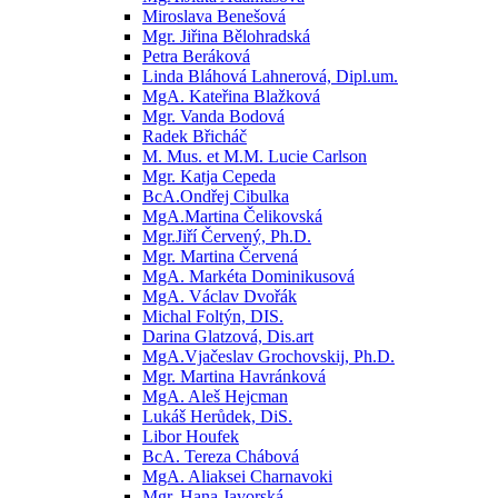
Miroslava Benešová
Mgr. Jiřina Bělohradská
Petra Beráková
Linda Bláhová Lahnerová, Dipl.um.
MgA. Kateřina Blažková
Mgr. Vanda Bodová
Radek Břicháč
M. Mus. et M.M. Lucie Carlson
Mgr. Katja Cepeda
BcA.Ondřej Cibulka
MgA.Martina Čelikovská
Mgr.Jiří Červený, Ph.D.
Mgr. Martina Červená
MgA. Markéta Dominikusová
MgA. Václav Dvořák
Michal Foltýn, DIS.
Darina Glatzová, Dis.art
MgA.Vjačeslav Grochovskij, Ph.D.
Mgr. Martina Havránková
MgA. Aleš Hejcman
Lukáš Herůdek, DiS.
Libor Houfek
BcA. Tereza Chábová
MgA. Aliaksei Charnavoki
Mgr. Hana Javorská