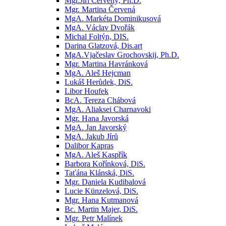
Mgr.Jiří Červený, Ph.D.
Mgr. Martina Červená
MgA. Markéta Dominikusová
MgA. Václav Dvořák
Michal Foltýn, DIS.
Darina Glatzová, Dis.art
MgA.Vjačeslav Grochovskij, Ph.D.
Mgr. Martina Havránková
MgA. Aleš Hejcman
Lukáš Herůdek, DiS.
Libor Houfek
BcA. Tereza Chábová
MgA. Aliaksei Charnavoki
Mgr. Hana Javorská
MgA. Jan Javorský
MgA. Jakub Jírů
Dalibor Kapras
MgA. Aleš Kaspřík
Barbora Kořínková, DiS.
Taťána Klánská, DiS.
Mgr. Daniela Kudibalová
Lucie Künzelová, DiS.
Mgr. Hana Kutmanová
Bc. Martin Majer, DiS.
Mgr. Petr Malínek