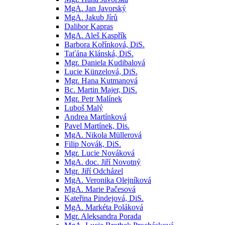
MgA. Jan Javorský
MgA. Jakub Jírů
Dalibor Kapras
MgA. Aleš Kaspřík
Barbora Kořínková, DiS.
Taťána Klánská, DiS.
Mgr. Daniela Kudibalová
Lucie Künzelová, DiS.
Mgr. Hana Kutmanová
Bc. Martin Majer, DiS.
Mgr. Petr Malínek
Luboš Malý
Andrea Martínková
Pavel Martínek, Dis.
MgA. Nikola Müllerová
Filip Novák, DiS.
Mgr. Lucie Nováková
MgA. doc. Jiří Novotný
Mgr. Jiří Odcházel
MgA. Veronika Olejníková
MgA. Marie Pačesová
Kateřina Pindejová, DiS.
MgA. Markéta Poláková
Mgr. Aleksandra Porada