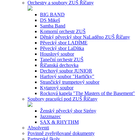
Orchestry a soubory ZUŠ Říčany
BIG BAND
DS Mikeš
Samba Band
Komorní orchestr ZUŠ
Dětský pěvecký sbor NaLaděno ZUŠ Říčany
Pěvecký sbor LADÍME
Pěvecký sbor LaDítka
Houslový soubor
Taneční orchestr ZUŠ
Říčanská dechovka
Dechový soubor JUNIOR
Harfový soubor "Harfičky"
Strančický trumpetový soubor
Kytarový soubor
Rocková kapela "The Masters of the Basement"
Soubory pracující pod ZUŠ Říčany
Ženský pěvecký sbor Sirény
Jazzmazec
SAX & RHYTHM
Absolventi
Povinně zveřejňované dokumenty
Partnerské školy