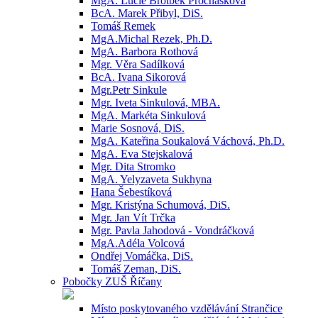
MgA. Lucie Brotbek Prochásková
BcA. Marek Přibyl, DiS.
Tomáš Remek
MgA.Michal Rezek, Ph.D.
MgA. Barbora Rothová
Mgr. Věra Sadílková
BcA. Ivana Sikorová
Mgr.Petr Sinkule
Mgr. Iveta Sinkulová, MBA.
MgA. Markéta Sinkulová
Marie Sosnová, DiS.
MgA. Kateřina Soukalová Váchová, Ph.D.
MgA. Eva Stejskalová
Mgr. Dita Stromko
MgA. Yelyzaveta Sukhyna
Hana Šebestíková
Mgr. Kristýna Schumová, DiS.
Mgr. Jan Vít Trčka
Mgr. Pavla Jahodová - Vondráčková
MgA.Adéla Volcová
Ondřej Vomáčka, DiS.
Tomáš Zeman, DiS.
Pobočky ZUŠ Říčany
Místo poskytovaného vzdělávání Strančice