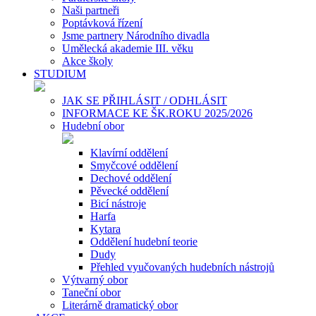
Naši partneři
Poptávková řízení
Jsme partnery Národního divadla
Umělecká akademie III. věku
Akce školy
STUDIUM
JAK SE PŘIHLÁSIT / ODHLÁSIT
INFORMACE KE ŠK.ROKU 2025/2026
Hudební obor
Klavírní oddělení
Smyčcové oddělení
Dechové oddělení
Pěvecké oddělení
Bicí nástroje
Harfa
Kytara
Oddělení hudební teorie
Dudy
Přehled vyučovaných hudebních nástrojů
Výtvarný obor
Taneční obor
Literárně dramatický obor