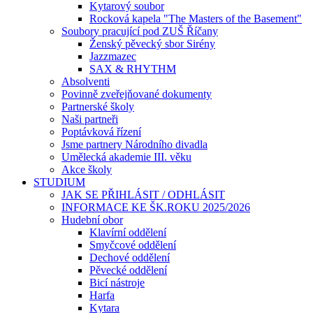
Kytarový soubor
Rocková kapela "The Masters of the Basement"
Soubory pracující pod ZUŠ Říčany
Ženský pěvecký sbor Sirény
Jazzmazec
SAX & RHYTHM
Absolventi
Povinně zveřejňované dokumenty
Partnerské školy
Naši partneři
Poptávková řízení
Jsme partnery Národního divadla
Umělecká akademie III. věku
Akce školy
STUDIUM
JAK SE PŘIHLÁSIT / ODHLÁSIT
INFORMACE KE ŠK.ROKU 2025/2026
Hudební obor
Klavírní oddělení
Smyčcové oddělení
Dechové oddělení
Pěvecké oddělení
Bicí nástroje
Harfa
Kytara