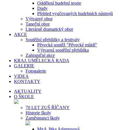
Oddělení hudební teorie
Dudy
Přehled vyučovaných hudebních nástrojů
Výtvarný obor
Taneční obor
Literárně dramatický obor
AKCE
Soutěžní přehlídky a festivaly
Pěvecká soutěž "Pěvecké mládí"
Výtvarná soutěžní přehlídka
Zahraniční akce
KRAJ. UMĚLECKÁ RADA
GALERIE
Fotogalerie
VIDEA
KONTAKTY
AKTUALITY
O ŠKOLE
70 LET ZUŠ ŘÍČANY
Historie školy
Zaměstnanci školy
MgA.Jitka Adamusová