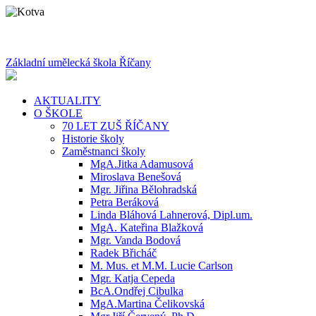
Základní umělecká škola Říčany
AKTUALITY
O ŠKOLE
70 LET ZUŠ ŘÍČANY
Historie školy
Zaměstnanci školy
MgA.Jitka Adamusová
Miroslava Benešová
Mgr. Jiřina Bělohradská
Petra Beráková
Linda Bláhová Lahnerová, Dipl.um.
MgA. Kateřina Blažková
Mgr. Vanda Bodová
Radek Břicháč
M. Mus. et M.M. Lucie Carlson
Mgr. Katja Cepeda
BcA.Ondřej Cibulka
MgA.Martina Čelikovská