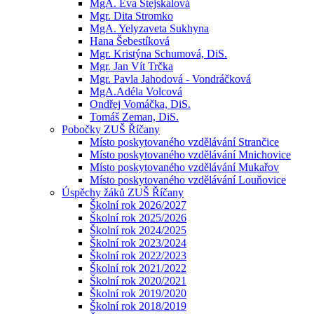
MgA. Eva Stejskalová
Mgr. Dita Stromko
MgA. Yelyzaveta Sukhyna
Hana Šebestíková
Mgr. Kristýna Schumová, DiS.
Mgr. Jan Vít Trčka
Mgr. Pavla Jahodová - Vondráčková
MgA.Adéla Volcová
Ondřej Vomáčka, DiS.
Tomáš Zeman, DiS.
Pobočky ZUŠ Říčany
Místo poskytovaného vzdělávání Strančice
Místo poskytovaného vzdělávání Mnichovice
Místo poskytovaného vzdělávání Mukařov
Místo poskytovaného vzdělávání Louňovice
Úspěchy žáků ZUŠ Říčany
Školní rok 2026/2027
Školní rok 2025/2026
Školní rok 2024/2025
Školní rok 2023/2024
Školní rok 2022/2023
Školní rok 2021/2022
Školní rok 2020/2021
Školní rok 2019/2020
Školní rok 2018/2019