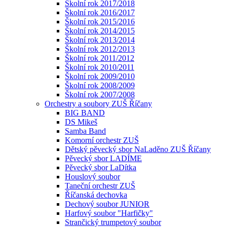
Školní rok 2017/2018
Školní rok 2016/2017
Školní rok 2015/2016
Školní rok 2014/2015
Školní rok 2013/2014
Školní rok 2012/2013
Školní rok 2011/2012
Školní rok 2010/2011
Školní rok 2009/2010
Školní rok 2008/2009
Školní rok 2007/2008
Orchestry a soubory ZUŠ Říčany
BIG BAND
DS Mikeš
Samba Band
Komorní orchestr ZUŠ
Dětský pěvecký sbor NaLaděno ZUŠ Říčany
Pěvecký sbor LADÍME
Pěvecký sbor LaDítka
Houslový soubor
Taneční orchestr ZUŠ
Říčanská dechovka
Dechový soubor JUNIOR
Harfový soubor "Harfičky"
Strančický trumpetový soubor