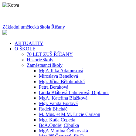
Základní umělecká škola Říčany
AKTUALITY
O ŠKOLE
70 LET ZUŠ ŘÍČANY
Historie školy
Zaměstnanci školy
MgA.Jitka Adamusová
Miroslava Benešová
Mgr. Jiřina Bělohradská
Petra Beráková
Linda Bláhová Lahnerová, Dipl.um.
MgA. Kateřina Blažková
Mgr. Vanda Bodová
Radek Břicháč
M. Mus. et M.M. Lucie Carlson
Mgr. Katja Cepeda
BcA.Ondřej Cibulka
MgA.Martina Čelikovská