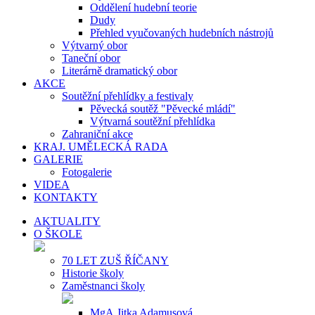
Oddělení hudební teorie
Dudy
Přehled vyučovaných hudebních nástrojů
Výtvarný obor
Taneční obor
Literárně dramatický obor
AKCE
Soutěžní přehlídky a festivaly
Pěvecká soutěž "Pěvecké mládí"
Výtvarná soutěžní přehlídka
Zahraniční akce
KRAJ. UMĚLECKÁ RADA
GALERIE
Fotogalerie
VIDEA
KONTAKTY
AKTUALITY
O ŠKOLE
70 LET ZUŠ ŘÍČANY
Historie školy
Zaměstnanci školy
MgA.Jitka Adamusová