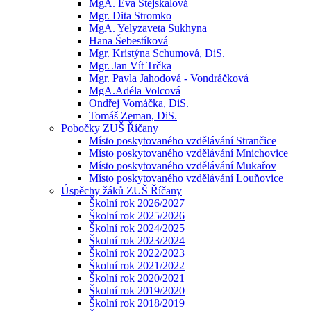
MgA. Eva Stejskalová
Mgr. Dita Stromko
MgA. Yelyzaveta Sukhyna
Hana Šebestíková
Mgr. Kristýna Schumová, DiS.
Mgr. Jan Vít Trčka
Mgr. Pavla Jahodová - Vondráčková
MgA.Adéla Volcová
Ondřej Vomáčka, DiS.
Tomáš Zeman, DiS.
Pobočky ZUŠ Říčany
Místo poskytovaného vzdělávání Strančice
Místo poskytovaného vzdělávání Mnichovice
Místo poskytovaného vzdělávání Mukařov
Místo poskytovaného vzdělávání Louňovice
Úspěchy žáků ZUŠ Říčany
Školní rok 2026/2027
Školní rok 2025/2026
Školní rok 2024/2025
Školní rok 2023/2024
Školní rok 2022/2023
Školní rok 2021/2022
Školní rok 2020/2021
Školní rok 2019/2020
Školní rok 2018/2019