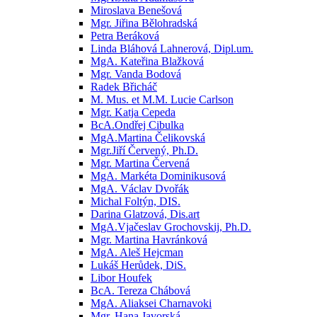
Miroslava Benešová
Mgr. Jiřina Bělohradská
Petra Beráková
Linda Bláhová Lahnerová, Dipl.um.
MgA. Kateřina Blažková
Mgr. Vanda Bodová
Radek Břicháč
M. Mus. et M.M. Lucie Carlson
Mgr. Katja Cepeda
BcA.Ondřej Cibulka
MgA.Martina Čelikovská
Mgr.Jiří Červený, Ph.D.
Mgr. Martina Červená
MgA. Markéta Dominikusová
MgA. Václav Dvořák
Michal Foltýn, DIS.
Darina Glatzová, Dis.art
MgA.Vjačeslav Grochovskij, Ph.D.
Mgr. Martina Havránková
MgA. Aleš Hejcman
Lukáš Herůdek, DiS.
Libor Houfek
BcA. Tereza Chábová
MgA. Aliaksei Charnavoki
Mgr. Hana Javorská