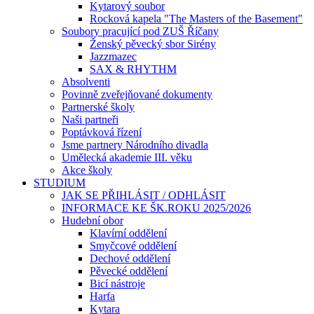
Kytarový soubor
Rocková kapela "The Masters of the Basement"
Soubory pracující pod ZUŠ Říčany
Ženský pěvecký sbor Sirény
Jazzmazec
SAX & RHYTHM
Absolventi
Povinně zveřejňované dokumenty
Partnerské školy
Naši partneři
Poptávková řízení
Jsme partnery Národního divadla
Umělecká akademie III. věku
Akce školy
STUDIUM
JAK SE PŘIHLÁSIT / ODHLÁSIT
INFORMACE KE ŠK.ROKU 2025/2026
Hudební obor
Klavírní oddělení
Smyčcové oddělení
Dechové oddělení
Pěvecké oddělení
Bicí nástroje
Harfa
Kytara