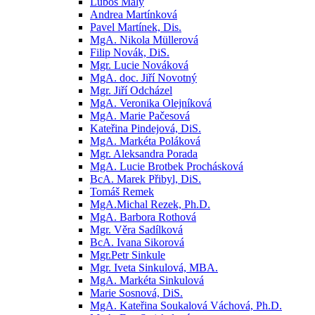
Luboš Malý
Andrea Martínková
Pavel Martínek, Dis.
MgA. Nikola Müllerová
Filip Novák, DiS.
Mgr. Lucie Nováková
MgA. doc. Jiří Novotný
Mgr. Jiří Odcházel
MgA. Veronika Olejníková
MgA. Marie Pačesová
Kateřina Pindejová, DiS.
MgA. Markéta Poláková
Mgr. Aleksandra Porada
MgA. Lucie Brotbek Prochásková
BcA. Marek Přibyl, DiS.
Tomáš Remek
MgA.Michal Rezek, Ph.D.
MgA. Barbora Rothová
Mgr. Věra Sadílková
BcA. Ivana Sikorová
Mgr.Petr Sinkule
Mgr. Iveta Sinkulová, MBA.
MgA. Markéta Sinkulová
Marie Sosnová, DiS.
MgA. Kateřina Soukalová Váchová, Ph.D.