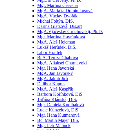
Mgr.Jiří Červený, Ph.D.
Mgr. Martina Červená
MgA. Markéta Dominikusová
MgA. Václav Dvořák
Michal Foltýn, DIS.
Darina Glatzová, Dis.art
MgA.Vjačeslav Grochovskij, Ph.D.
Mgr. Martina Havránková
MgA. Aleš Hejcman
Lukáš Herůdek, DiS.
Libor Houfek
BcA. Tereza Chábová
MgA. Aliaksei Charnavoki
Mgr. Hana Javorská
MgA. Jan Javorský
MgA. Jakub Jírů
Dalibor Kapras
MgA. Aleš Kaspřík
Barbora Kořínková, DiS.
Taťána Klánská, DiS.
Mgr. Daniela Kudibalová
Lucie Künzelová, DiS.
Mgr. Hana Kutmanová
Bc. Martin Majer, DiS.
Mgr. Petr Malínek