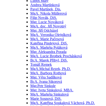
Luboš Malý
Andrea Martínková
Pavel Martínek, Dis.
MgA. Nikola Müllerová
Filip Novák, DiS.
Mgr. Lucie Nováková
MgA. doc. Jiří Novotný
Mgr. Jiří Odcházel
MgA. Veronika Olejníková
MgA. Marie Pačesová
Kateřina Pindejová, DiS.
MgA. Markéta Poláková
Mgr. Aleksandra Porada
MgA. Lucie Brotbek Prochásková
BcA. Marek Přibyl, DiS.
Tomáš Remek
MgA.Michal Rezek, Ph.D.
MgA. Barbora Rothová
Mgr. Věra Sadílková
BcA. Ivana Sikorová
Mgr.Petr Sinkule
Mgr. Iveta Sinkulová, MBA.
MgA. Markéta Sinkulová
Marie Sosnová, DiS.
MgA. Kateřina Soukalová Váchová, Ph.D.