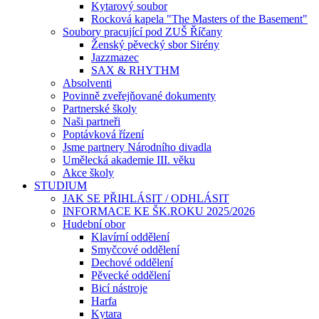
Kytarový soubor
Rocková kapela "The Masters of the Basement"
Soubory pracující pod ZUŠ Říčany
Ženský pěvecký sbor Sirény
Jazzmazec
SAX & RHYTHM
Absolventi
Povinně zveřejňované dokumenty
Partnerské školy
Naši partneři
Poptávková řízení
Jsme partnery Národního divadla
Umělecká akademie III. věku
Akce školy
STUDIUM
JAK SE PŘIHLÁSIT / ODHLÁSIT
INFORMACE KE ŠK.ROKU 2025/2026
Hudební obor
Klavírní oddělení
Smyčcové oddělení
Dechové oddělení
Pěvecké oddělení
Bicí nástroje
Harfa
Kytara