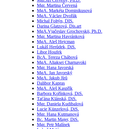
Mgr.Jiří Červený, Ph.D.
Mgr. Martina Červená
MgA. Markéta Dominikusová
MgA. Václav Dvořák
Michal Foltýn, DIS.
Darina Glatzová, Dis.art
MgA.Vjačeslav Grochovskij, Ph.D.
Mgr. Martina Havránková
MgA. Aleš Hejcman
Lukáš Herůdek, DiS.
Libor Houfek
BcA. Tereza Chábová
MgA. Aliaksei Charnavoki
Mgr. Hana Javorská
MgA. Jan Javorský
MgA. Jakub Jírů
Dalibor Kapras
MgA. Aleš Kaspřík
Barbora Kořínková, DiS.
Taťána Klánská, DiS.
Mgr. Daniela Kudibalová
Lucie Künzelová, DiS.
Mgr. Hana Kutmanová
Bc. Martin Majer, DiS.
Mgr. Petr Malínek