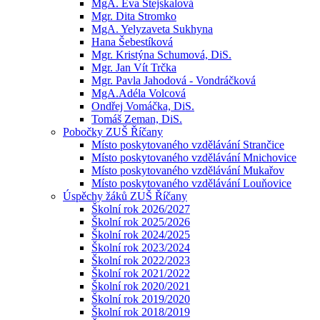
MgA. Eva Stejskalová
Mgr. Dita Stromko
MgA. Yelyzaveta Sukhyna
Hana Šebestíková
Mgr. Kristýna Schumová, DiS.
Mgr. Jan Vít Trčka
Mgr. Pavla Jahodová - Vondráčková
MgA.Adéla Volcová
Ondřej Vomáčka, DiS.
Tomáš Zeman, DiS.
Pobočky ZUŠ Říčany
Místo poskytovaného vzdělávání Strančice
Místo poskytovaného vzdělávání Mnichovice
Místo poskytovaného vzdělávání Mukařov
Místo poskytovaného vzdělávání Louňovice
Úspěchy žáků ZUŠ Říčany
Školní rok 2026/2027
Školní rok 2025/2026
Školní rok 2024/2025
Školní rok 2023/2024
Školní rok 2022/2023
Školní rok 2021/2022
Školní rok 2020/2021
Školní rok 2019/2020
Školní rok 2018/2019