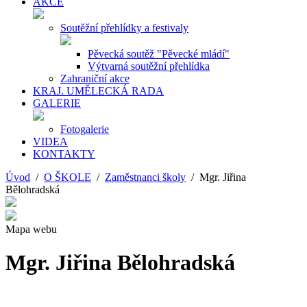
AKCE
Soutěžní přehlídky a festivaly
Pěvecká soutěž "Pěvecké mládí"
Výtvarná soutěžní přehlídka
Zahraniční akce
KRAJ. UMĚLECKÁ RADA
GALERIE
Fotogalerie
VIDEA
KONTAKTY
Úvod
/
O ŠKOLE
/
Zaměstnanci školy
/ Mgr. Jiřina
Bělohradská
Mapa webu
Mgr. Jiřina Bělohradská