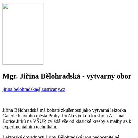
Mgr. Jiřina Bělohradská -
výtvarný obor
jirina.belohradska@zusricany.cz
Jiřina Bělohradská má bohaté zkušenosti jako výtvarná lektorka
Galerie hlavního města Prahy. Prošla výukou kresby u Ak. mal.
Borise Jirků na VŠUP, zvládá vše od klasické kresby a malby až k
experimentálním technikám.
Lektorské dovednosti Jiřiny Bělohradské jsou nedocenitelné,