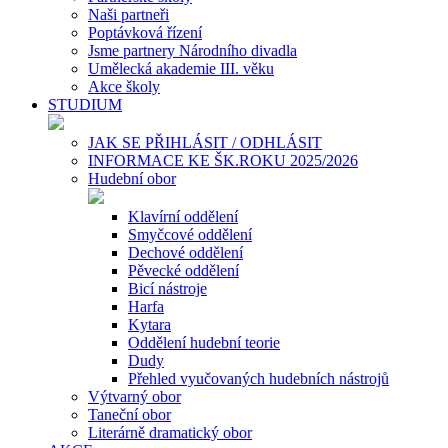
Naši partneři
Poptávková řízení
Jsme partnery Národního divadla
Umělecká akademie III. věku
Akce školy
STUDIUM
JAK SE PŘIHLÁSIT / ODHLÁSIT
INFORMACE KE ŠK.ROKU 2025/2026
Hudební obor
Klavírní oddělení
Smyčcové oddělení
Dechové oddělení
Pěvecké oddělení
Bicí nástroje
Harfa
Kytara
Oddělení hudební teorie
Dudy
Přehled vyučovaných hudebních nástrojů
Výtvarný obor
Taneční obor
Literárně dramatický obor