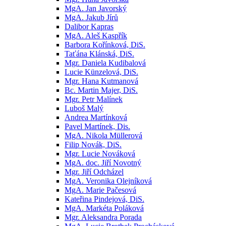
MgA. Jan Javorský
MgA. Jakub Jírů
Dalibor Kapras
MgA. Aleš Kaspřík
Barbora Kořínková, DiS.
Taťána Klánská, DiS.
Mgr. Daniela Kudibalová
Lucie Künzelová, DiS.
Mgr. Hana Kutmanová
Bc. Martin Majer, DiS.
Mgr. Petr Malínek
Luboš Malý
Andrea Martínková
Pavel Martínek, Dis.
MgA. Nikola Müllerová
Filip Novák, DiS.
Mgr. Lucie Nováková
MgA. doc. Jiří Novotný
Mgr. Jiří Odcházel
MgA. Veronika Olejníková
MgA. Marie Pačesová
Kateřina Pindejová, DiS.
MgA. Markéta Poláková
Mgr. Aleksandra Porada