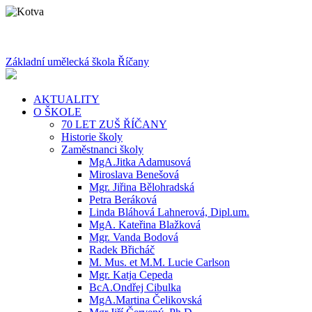
Základní umělecká škola Říčany
AKTUALITY
O ŠKOLE
70 LET ZUŠ ŘÍČANY
Historie školy
Zaměstnanci školy
MgA.Jitka Adamusová
Miroslava Benešová
Mgr. Jiřina Bělohradská
Petra Beráková
Linda Bláhová Lahnerová, Dipl.um.
MgA. Kateřina Blažková
Mgr. Vanda Bodová
Radek Břicháč
M. Mus. et M.M. Lucie Carlson
Mgr. Katja Cepeda
BcA.Ondřej Cibulka
MgA.Martina Čelikovská