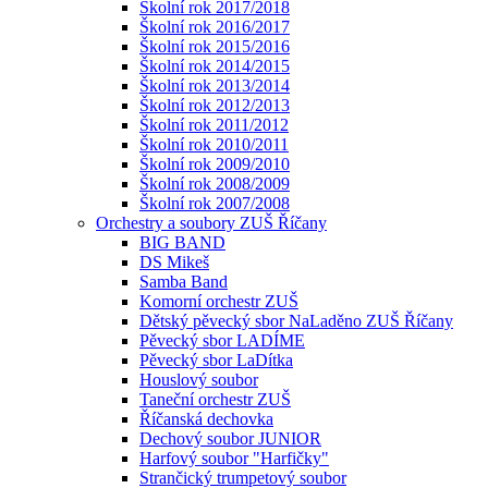
Školní rok 2017/2018
Školní rok 2016/2017
Školní rok 2015/2016
Školní rok 2014/2015
Školní rok 2013/2014
Školní rok 2012/2013
Školní rok 2011/2012
Školní rok 2010/2011
Školní rok 2009/2010
Školní rok 2008/2009
Školní rok 2007/2008
Orchestry a soubory ZUŠ Říčany
BIG BAND
DS Mikeš
Samba Band
Komorní orchestr ZUŠ
Dětský pěvecký sbor NaLaděno ZUŠ Říčany
Pěvecký sbor LADÍME
Pěvecký sbor LaDítka
Houslový soubor
Taneční orchestr ZUŠ
Říčanská dechovka
Dechový soubor JUNIOR
Harfový soubor "Harfičky"
Strančický trumpetový soubor