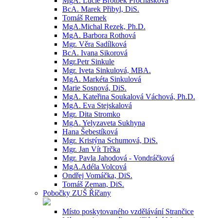
MgA. Lucie Brotbek Prochásková
BcA. Marek Přibyl, DiS.
Tomáš Remek
MgA.Michal Rezek, Ph.D.
MgA. Barbora Rothová
Mgr. Věra Sadílková
BcA. Ivana Sikorová
Mgr.Petr Sinkule
Mgr. Iveta Sinkulová, MBA.
MgA. Markéta Sinkulová
Marie Sosnová, DiS.
MgA. Kateřina Soukalová Váchová, Ph.D.
MgA. Eva Stejskalová
Mgr. Dita Stromko
MgA. Yelyzaveta Sukhyna
Hana Šebestíková
Mgr. Kristýna Schumová, DiS.
Mgr. Jan Vít Trčka
Mgr. Pavla Jahodová - Vondráčková
MgA.Adéla Volcová
Ondřej Vomáčka, DiS.
Tomáš Zeman, DiS.
Pobočky ZUŠ Říčany
Místo poskytovaného vzdělávání Strančice