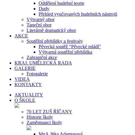
Oddělení hudební teorie
Dudy
Přehled vyučovaných hudebních nástrojů
Výtvarný obor
Taneční obor
Literárně dramatický obor
AKCE
Soutěžní přehlídky a festivaly
Pěvecká soutěž "Pěvecké mládí"
Výtvarná soutěžní přehlídka
Zahraniční akce
KRAJ. UMĚLECKÁ RADA
GALERIE
Fotogalerie
VIDEA
KONTAKTY
AKTUALITY
O ŠKOLE
70 LET ZUŠ ŘÍČANY
Historie školy
Zaměstnanci školy
MgA.Jitka Adamusová