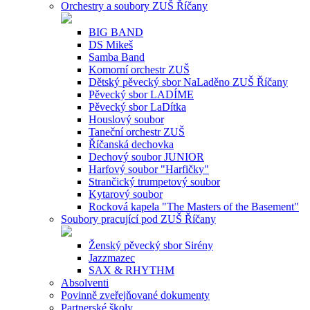
Orchestry a soubory ZUŠ Říčany
BIG BAND
DS Mikeš
Samba Band
Komorní orchestr ZUŠ
Dětský pěvecký sbor NaLaděno ZUŠ Říčany
Pěvecký sbor LADÍME
Pěvecký sbor LaDítka
Houslový soubor
Taneční orchestr ZUŠ
Říčanská dechovka
Dechový soubor JUNIOR
Harfový soubor "Harfičky"
Strančický trumpetový soubor
Kytarový soubor
Rocková kapela "The Masters of the Basement"
Soubory pracující pod ZUŠ Říčany
Ženský pěvecký sbor Sirény
Jazzmazec
SAX & RHYTHM
Absolventi
Povinně zveřejňované dokumenty
Partnerské školy