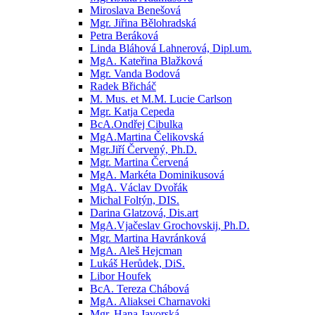
Miroslava Benešová
Mgr. Jiřina Bělohradská
Petra Beráková
Linda Bláhová Lahnerová, Dipl.um.
MgA. Kateřina Blažková
Mgr. Vanda Bodová
Radek Břicháč
M. Mus. et M.M. Lucie Carlson
Mgr. Katja Cepeda
BcA.Ondřej Cibulka
MgA.Martina Čelikovská
Mgr.Jiří Červený, Ph.D.
Mgr. Martina Červená
MgA. Markéta Dominikusová
MgA. Václav Dvořák
Michal Foltýn, DIS.
Darina Glatzová, Dis.art
MgA.Vjačeslav Grochovskij, Ph.D.
Mgr. Martina Havránková
MgA. Aleš Hejcman
Lukáš Herůdek, DiS.
Libor Houfek
BcA. Tereza Chábová
MgA. Aliaksei Charnavoki
Mgr. Hana Javorská