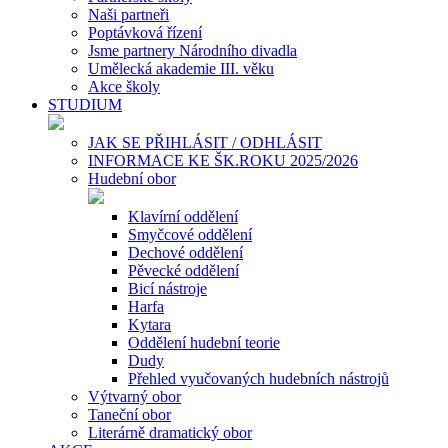
Naši partneři
Poptávková řízení
Jsme partnery Národního divadla
Umělecká akademie III. věku
Akce školy
STUDIUM
JAK SE PŘIHLÁSIT / ODHLÁSIT
INFORMACE KE ŠK.ROKU 2025/2026
Hudební obor
Klavírní oddělení
Smyčcové oddělení
Dechové oddělení
Pěvecké oddělení
Bicí nástroje
Harfa
Kytara
Oddělení hudební teorie
Dudy
Přehled vyučovaných hudebních nástrojů
Výtvarný obor
Taneční obor
Literárně dramatický obor