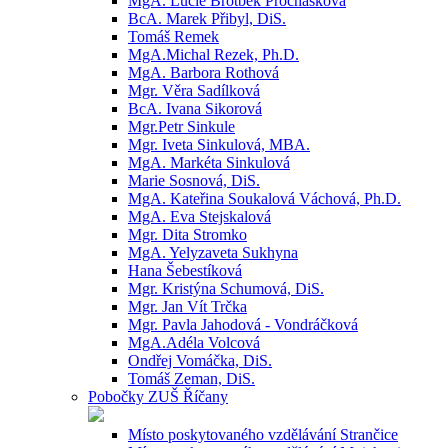
MgA. Lucie Brotbek Prochásková
BcA. Marek Přibyl, DiS.
Tomáš Remek
MgA.Michal Rezek, Ph.D.
MgA. Barbora Rothová
Mgr. Věra Sadílková
BcA. Ivana Sikorová
Mgr.Petr Sinkule
Mgr. Iveta Sinkulová, MBA.
MgA. Markéta Sinkulová
Marie Sosnová, DiS.
MgA. Kateřina Soukalová Váchová, Ph.D.
MgA. Eva Stejskalová
Mgr. Dita Stromko
MgA. Yelyzaveta Sukhyna
Hana Šebestíková
Mgr. Kristýna Schumová, DiS.
Mgr. Jan Vít Trčka
Mgr. Pavla Jahodová - Vondráčková
MgA.Adéla Volcová
Ondřej Vomáčka, DiS.
Tomáš Zeman, DiS.
Pobočky ZUŠ Říčany
Místo poskytovaného vzdělávání Strančice