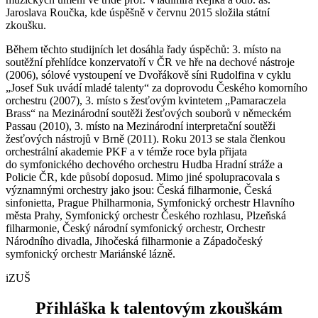
Jaroslava Roučka, kde úspěšně v červnu 2015 složila státní
zkoušku.
Během těchto studijních let dosáhla řady úspěchů: 3. místo na
soutěžní přehlídce konzervatoří v ČR ve hře na dechové nástroje
(2006), sólové vystoupení ve Dvořákově síni Rudolfina v cyklu
„Josef Suk uvádí mladé talenty“ za doprovodu Českého komorního
orchestru (2007), 3. místo s žesťovým kvintetem „Pamaraczela
Brass“ na Mezinárodní soutěži žesťových souborů v německém
Passau (2010), 3. místo na Mezinárodní interpretační soutěži
žesťových nástrojů v Brně (2011). Roku 2013 se stala členkou
orchestrální akademie PKF a v témže roce byla přijata
do symfonického dechového orchestru Hudba Hradní stráže a
Policie ČR, kde působí doposud. Mimo jiné spolupracovala s
významnými orchestry jako jsou: Česká filharmonie, Česká
sinfonietta, Prague Philharmonia, Symfonický orchestr Hlavního
města Prahy, Symfonický orchestr Českého rozhlasu, Plzeňská
filharmonie, Český národní symfonický orchestr, Orchestr
Národního divadla, Jihočeská filharmonie a Západočeský
symfonický orchestr Mariánské lázně.
iZUŠ
Přihláška k talentovým zkouškám