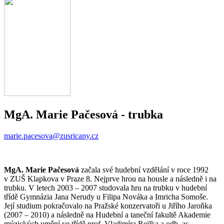
MgA. Marie Pačesová
- trubka
marie.pacesova@zusricany.cz
MgA. Marie Pačesová
začala své hudební vzdělání v roce 1992
v ZUŠ Klapkova v Praze 8. Nejprve hrou na housle a následně i na
trubku. V letech 2003 – 2007 studovala hru na trubku v hudební
třídě Gymnázia Jana Nerudy u Filipa Nováka a Imricha Somoše.
Její studium pokračovalo na Pražské konzervatoři u Jiřího Jaroňka
(2007 – 2010) a následně na Hudební a taneční fakultě Akademie
múzických umění ve třídě prof. Vladimíra Rejlka a odb. as.