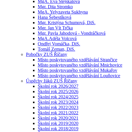
MgA. Eva Stejskalová
Mgr. Dita Stromko
MgA. Yelyzaveta Sukhyna
Hana Šebestíková
Mgr. Kristýna Schumová, DiS.
Mgr. Jan Vít Trčka
Mgr. Pavla Jahodová - Vondráčková
MgA.Adéla Volcová
Ondřej Vomáčka, DiS.
Tomáš Zeman, DiS.
Pobočky ZUŠ Říčany
Místo poskytovaného vzdělávání Strančice
Místo poskytovaného vzdělávání Mnichovice
Místo poskytovaného vzdělávání Mukařov
Místo poskytovaného vzdělávání Louňovice
Úspěchy žáků ZUŠ Říčany
Školní rok 2026/2027
Školní rok 2025/2026
Školní rok 2024/2025
Školní rok 2023/2024
Školní rok 2022/2023
Školní rok 2021/2022
Školní rok 2020/2021
Školní rok 2019/2020
Školní rok 2018/2019