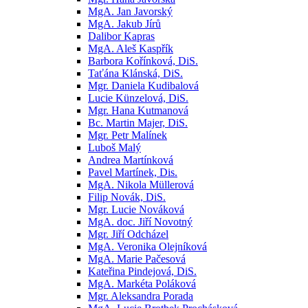
MgA. Jan Javorský
MgA. Jakub Jírů
Dalibor Kapras
MgA. Aleš Kaspřík
Barbora Kořínková, DiS.
Taťána Klánská, DiS.
Mgr. Daniela Kudibalová
Lucie Künzelová, DiS.
Mgr. Hana Kutmanová
Bc. Martin Majer, DiS.
Mgr. Petr Malínek
Luboš Malý
Andrea Martínková
Pavel Martínek, Dis.
MgA. Nikola Müllerová
Filip Novák, DiS.
Mgr. Lucie Nováková
MgA. doc. Jiří Novotný
Mgr. Jiří Odcházel
MgA. Veronika Olejníková
MgA. Marie Pačesová
Kateřina Pindejová, DiS.
MgA. Markéta Poláková
Mgr. Aleksandra Porada