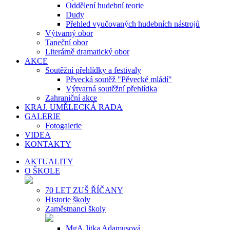
Oddělení hudební teorie
Dudy
Přehled vyučovaných hudebních nástrojů
Výtvarný obor
Taneční obor
Literárně dramatický obor
AKCE
Soutěžní přehlídky a festivaly
Pěvecká soutěž "Pěvecké mládí"
Výtvarná soutěžní přehlídka
Zahraniční akce
KRAJ. UMĚLECKÁ RADA
GALERIE
Fotogalerie
VIDEA
KONTAKTY
AKTUALITY
O ŠKOLE
70 LET ZUŠ ŘÍČANY
Historie školy
Zaměstnanci školy
MgA.Jitka Adamusová