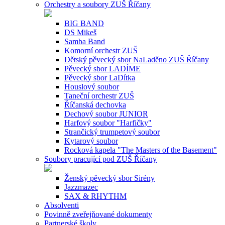
Orchestry a soubory ZUŠ Říčany
BIG BAND
DS Mikeš
Samba Band
Komorní orchestr ZUŠ
Dětský pěvecký sbor NaLaděno ZUŠ Říčany
Pěvecký sbor LADÍME
Pěvecký sbor LaDítka
Houslový soubor
Taneční orchestr ZUŠ
Říčanská dechovka
Dechový soubor JUNIOR
Harfový soubor "Harfičky"
Strančický trumpetový soubor
Kytarový soubor
Rocková kapela "The Masters of the Basement"
Soubory pracující pod ZUŠ Říčany
Ženský pěvecký sbor Sirény
Jazzmazec
SAX & RHYTHM
Absolventi
Povinně zveřejňované dokumenty
Partnerské školy