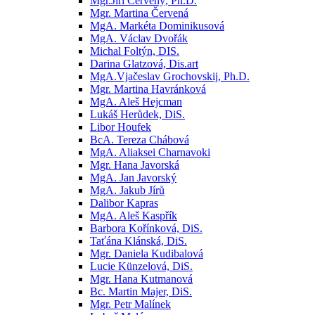
Mgr.Jiří Červený, Ph.D.
Mgr. Martina Červená
MgA. Markéta Dominikusová
MgA. Václav Dvořák
Michal Foltýn, DIS.
Darina Glatzová, Dis.art
MgA.Vjačeslav Grochovskij, Ph.D.
Mgr. Martina Havránková
MgA. Aleš Hejcman
Lukáš Herůdek, DiS.
Libor Houfek
BcA. Tereza Chábová
MgA. Aliaksei Charnavoki
Mgr. Hana Javorská
MgA. Jan Javorský
MgA. Jakub Jírů
Dalibor Kapras
MgA. Aleš Kaspřík
Barbora Kořínková, DiS.
Taťána Klánská, DiS.
Mgr. Daniela Kudibalová
Lucie Künzelová, DiS.
Mgr. Hana Kutmanová
Bc. Martin Majer, DiS.
Mgr. Petr Malínek