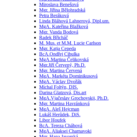
Miroslava Benešová
Mgr. Jiřina Bělohradská
Petra Beráková
Linda Bláhová Lahnerová, Dipl.um.
MgA. Kateřina Blažková
Mgr. Vanda Bodová
Radek Břicháč
M. Mus. et M.M. Lucie Carlson
Mgr. Katja Cepeda
BcA.Ondřej Cibulka
MgA.Martina Čelikovská
Mgr.Jiří Červený, Ph.D.
Mgr. Martina Červená
MgA. Markéta Dominikusová
MgA. Václav Dvořák
Michal Foltýn, DIS.
Darina Glatzová, Dis.art
MgA.Vjačeslav Grochovskij, Ph.D.
Mgr. Martina Havránková
MgA. Aleš Hejcman
Lukáš Herůdek, DiS.
Libor Houfek
BcA. Tereza Chábová
MgA. Aliaksei Charnavoki
Mgr. Hana Javorská