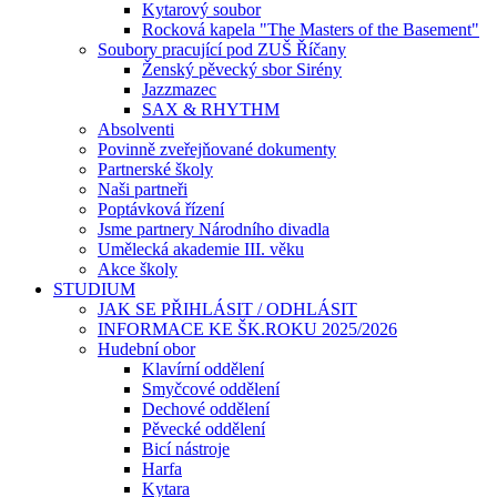
Kytarový soubor
Rocková kapela "The Masters of the Basement"
Soubory pracující pod ZUŠ Říčany
Ženský pěvecký sbor Sirény
Jazzmazec
SAX & RHYTHM
Absolventi
Povinně zveřejňované dokumenty
Partnerské školy
Naši partneři
Poptávková řízení
Jsme partnery Národního divadla
Umělecká akademie III. věku
Akce školy
STUDIUM
JAK SE PŘIHLÁSIT / ODHLÁSIT
INFORMACE KE ŠK.ROKU 2025/2026
Hudební obor
Klavírní oddělení
Smyčcové oddělení
Dechové oddělení
Pěvecké oddělení
Bicí nástroje
Harfa
Kytara