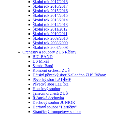
Školní rok 2017/2018
Školní rok 2016/2017
Školní rok 2015/2016
Školní rok 2014/2015
Školní rok 2013/2014
Školní rok 2012/2013
Školní rok 2011/2012
Školní rok 2010/2011
Školní rok 2009/2010
Školní rok 2008/2009
Školní rok 2007/2008
Orchestry a soubory ZUŠ Říčany
BIG BAND
DS Mikeš
Samba Band
Komorní orchestr ZUŠ
Dětský pěvecký sbor NaLaděno ZUŠ Říčany
Pěvecký sbor LADÍME
Pěvecký sbor LaDítka
Houslový soubor
Taneční orchestr ZUŠ
Říčanská dechovka
Dechový soubor JUNIOR
Harfový soubor "Harfičky"
Strančický trumpetový soubor