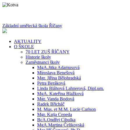
Základní umělecká škola Říčany
AKTUALITY
O ŠKOLE
70 LET ZUŠ ŘÍČANY
Historie školy
Zaměstnanci školy
MgA.Jitka Adamusová
Miroslava Benešová
Mgr. Jiřina Bělohradská
Petra Beráková
Linda Bláhová Lahnerová, Dipl.um.
MgA. Kateřina Blažková
Mgr. Vanda Bodová
Radek Břicháč
M. Mus. et M.M. Lucie Carlson
Mgr. Katja Cepeda
BcA.Ondřej Cibulka
MgA.Martina Čelikovská