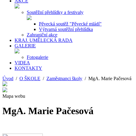
AKCE
Soutěžní přehlídky a festivaly
Pěvecká soutěž "Pěvecké mládí"
Výtvarná soutěžní přehlídka
Zahraniční akce
KRAJ. UMĚLECKÁ RADA
GALERIE
Fotogalerie
VIDEA
KONTAKTY
Úvod
/
O ŠKOLE
/
Zaměstnanci školy
/ MgA. Marie Pačesová
Mapa webu
MgA. Marie Pačesová