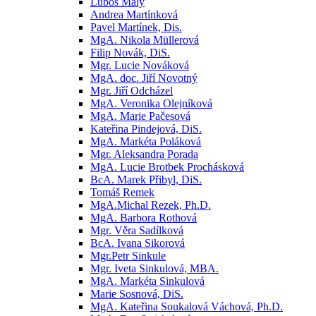
Luboš Malý
Andrea Martínková
Pavel Martínek, Dis.
MgA. Nikola Müllerová
Filip Novák, DiS.
Mgr. Lucie Nováková
MgA. doc. Jiří Novotný
Mgr. Jiří Odcházel
MgA. Veronika Olejníková
MgA. Marie Pačesová
Kateřina Pindejová, DiS.
MgA. Markéta Poláková
Mgr. Aleksandra Porada
MgA. Lucie Brotbek Prochásková
BcA. Marek Přibyl, DiS.
Tomáš Remek
MgA.Michal Rezek, Ph.D.
MgA. Barbora Rothová
Mgr. Věra Sadílková
BcA. Ivana Sikorová
Mgr.Petr Sinkule
Mgr. Iveta Sinkulová, MBA.
MgA. Markéta Sinkulová
Marie Sosnová, DiS.
MgA. Kateřina Soukalová Váchová, Ph.D.