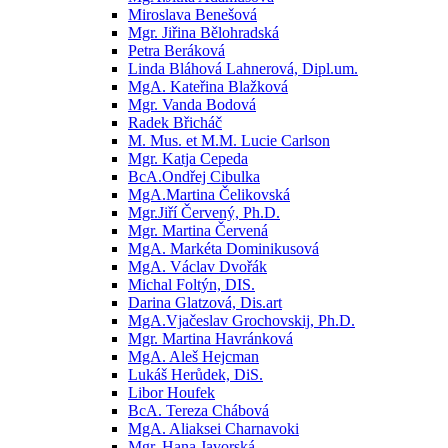
Miroslava Benešová
Mgr. Jiřina Bělohradská
Petra Beráková
Linda Bláhová Lahnerová, Dipl.um.
MgA. Kateřina Blažková
Mgr. Vanda Bodová
Radek Břicháč
M. Mus. et M.M. Lucie Carlson
Mgr. Katja Cepeda
BcA.Ondřej Cibulka
MgA.Martina Čelikovská
Mgr.Jiří Červený, Ph.D.
Mgr. Martina Červená
MgA. Markéta Dominikusová
MgA. Václav Dvořák
Michal Foltýn, DIS.
Darina Glatzová, Dis.art
MgA.Vjačeslav Grochovskij, Ph.D.
Mgr. Martina Havránková
MgA. Aleš Hejcman
Lukáš Herůdek, DiS.
Libor Houfek
BcA. Tereza Chábová
MgA. Aliaksei Charnavoki
Mgr. Hana Javorská