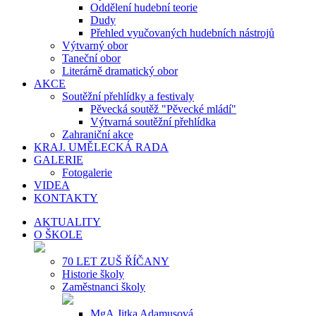
Oddělení hudební teorie
Dudy
Přehled vyučovaných hudebních nástrojů
Výtvarný obor
Taneční obor
Literárně dramatický obor
AKCE
Soutěžní přehlídky a festivaly
Pěvecká soutěž "Pěvecké mládí"
Výtvarná soutěžní přehlídka
Zahraniční akce
KRAJ. UMĚLECKÁ RADA
GALERIE
Fotogalerie
VIDEA
KONTAKTY
AKTUALITY
O ŠKOLE
70 LET ZUŠ ŘÍČANY
Historie školy
Zaměstnanci školy
MgA.Jitka Adamusová