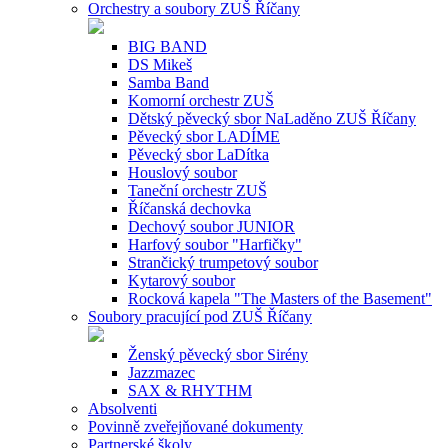
Orchestry a soubory ZUŠ Říčany
BIG BAND
DS Mikeš
Samba Band
Komorní orchestr ZUŠ
Dětský pěvecký sbor NaLaděno ZUŠ Říčany
Pěvecký sbor LADÍME
Pěvecký sbor LaDítka
Houslový soubor
Taneční orchestr ZUŠ
Říčanská dechovka
Dechový soubor JUNIOR
Harfový soubor "Harfičky"
Strančický trumpetový soubor
Kytarový soubor
Rocková kapela "The Masters of the Basement"
Soubory pracující pod ZUŠ Říčany
Ženský pěvecký sbor Sirény
Jazzmazec
SAX & RHYTHM
Absolventi
Povinně zveřejňované dokumenty
Partnerské školy