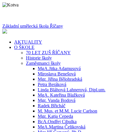
Základní umělecká škola Říčany
AKTUALITY
O ŠKOLE
70 LET ZUŠ ŘÍČANY
Historie školy
Zaměstnanci školy
MgA.Jitka Adamusová
Miroslava Benešová
Mgr. Jiřina Bělohradská
Petra Beráková
Linda Bláhová Lahnerová, Dipl.um.
MgA. Kateřina Blažková
Mgr. Vanda Bodová
Radek Břicháč
M. Mus. et M.M. Lucie Carlson
Mgr. Katja Cepeda
BcA.Ondřej Cibulka
MgA.Martina Čelikovská