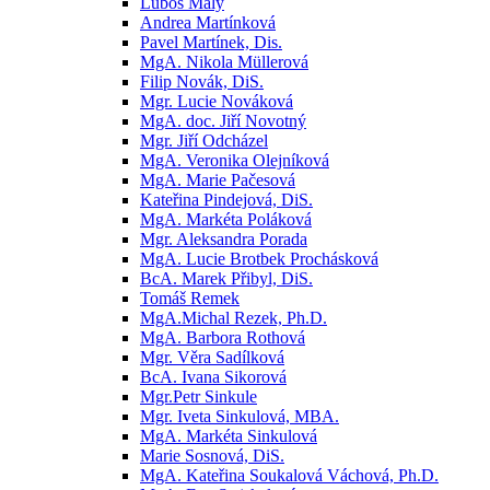
Luboš Malý
Andrea Martínková
Pavel Martínek, Dis.
MgA. Nikola Müllerová
Filip Novák, DiS.
Mgr. Lucie Nováková
MgA. doc. Jiří Novotný
Mgr. Jiří Odcházel
MgA. Veronika Olejníková
MgA. Marie Pačesová
Kateřina Pindejová, DiS.
MgA. Markéta Poláková
Mgr. Aleksandra Porada
MgA. Lucie Brotbek Prochásková
BcA. Marek Přibyl, DiS.
Tomáš Remek
MgA.Michal Rezek, Ph.D.
MgA. Barbora Rothová
Mgr. Věra Sadílková
BcA. Ivana Sikorová
Mgr.Petr Sinkule
Mgr. Iveta Sinkulová, MBA.
MgA. Markéta Sinkulová
Marie Sosnová, DiS.
MgA. Kateřina Soukalová Váchová, Ph.D.