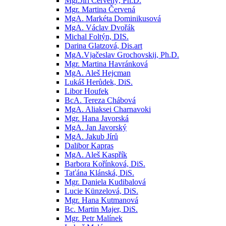
Mgr.Jiří Červený, Ph.D.
Mgr. Martina Červená
MgA. Markéta Dominikusová
MgA. Václav Dvořák
Michal Foltýn, DIS.
Darina Glatzová, Dis.art
MgA.Vjačeslav Grochovskij, Ph.D.
Mgr. Martina Havránková
MgA. Aleš Hejcman
Lukáš Herůdek, DiS.
Libor Houfek
BcA. Tereza Chábová
MgA. Aliaksei Charnavoki
Mgr. Hana Javorská
MgA. Jan Javorský
MgA. Jakub Jírů
Dalibor Kapras
MgA. Aleš Kaspřík
Barbora Kořínková, DiS.
Taťána Klánská, DiS.
Mgr. Daniela Kudibalová
Lucie Künzelová, DiS.
Mgr. Hana Kutmanová
Bc. Martin Majer, DiS.
Mgr. Petr Malínek