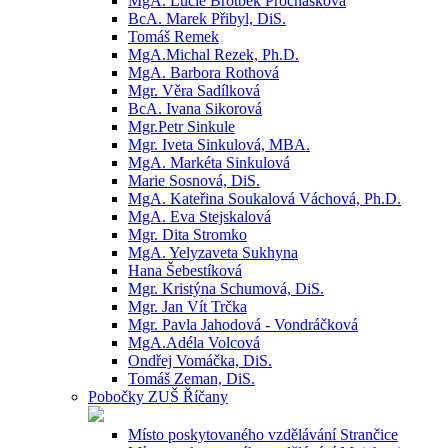
MgA. Lucie Brotbek Prochásková
BcA. Marek Přibyl, DiS.
Tomáš Remek
MgA.Michal Rezek, Ph.D.
MgA. Barbora Rothová
Mgr. Věra Sadílková
BcA. Ivana Sikorová
Mgr.Petr Sinkule
Mgr. Iveta Sinkulová, MBA.
MgA. Markéta Sinkulová
Marie Sosnová, DiS.
MgA. Kateřina Soukalová Váchová, Ph.D.
MgA. Eva Stejskalová
Mgr. Dita Stromko
MgA. Yelyzaveta Sukhyna
Hana Šebestíková
Mgr. Kristýna Schumová, DiS.
Mgr. Jan Vít Trčka
Mgr. Pavla Jahodová - Vondráčková
MgA.Adéla Volcová
Ondřej Vomáčka, DiS.
Tomáš Zeman, DiS.
Pobočky ZUŠ Říčany
Místo poskytovaného vzdělávání Strančice