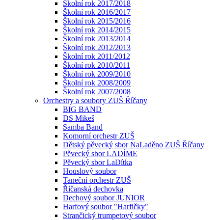
Školní rok 2017/2018
Školní rok 2016/2017
Školní rok 2015/2016
Školní rok 2014/2015
Školní rok 2013/2014
Školní rok 2012/2013
Školní rok 2011/2012
Školní rok 2010/2011
Školní rok 2009/2010
Školní rok 2008/2009
Školní rok 2007/2008
Orchestry a soubory ZUŠ Říčany
BIG BAND
DS Mikeš
Samba Band
Komorní orchestr ZUŠ
Dětský pěvecký sbor NaLaděno ZUŠ Říčany
Pěvecký sbor LADÍME
Pěvecký sbor LaDítka
Houslový soubor
Taneční orchestr ZUŠ
Říčanská dechovka
Dechový soubor JUNIOR
Harfový soubor "Harfičky"
Strančický trumpetový soubor