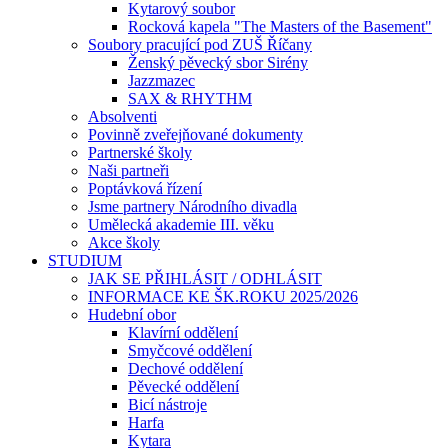
Kytarový soubor
Rocková kapela "The Masters of the Basement"
Soubory pracující pod ZUŠ Říčany
Ženský pěvecký sbor Sirény
Jazzmazec
SAX & RHYTHM
Absolventi
Povinně zveřejňované dokumenty
Partnerské školy
Naši partneři
Poptávková řízení
Jsme partnery Národního divadla
Umělecká akademie III. věku
Akce školy
STUDIUM
JAK SE PŘIHLÁSIT / ODHLÁSIT
INFORMACE KE ŠK.ROKU 2025/2026
Hudební obor
Klavírní oddělení
Smyčcové oddělení
Dechové oddělení
Pěvecké oddělení
Bicí nástroje
Harfa
Kytara