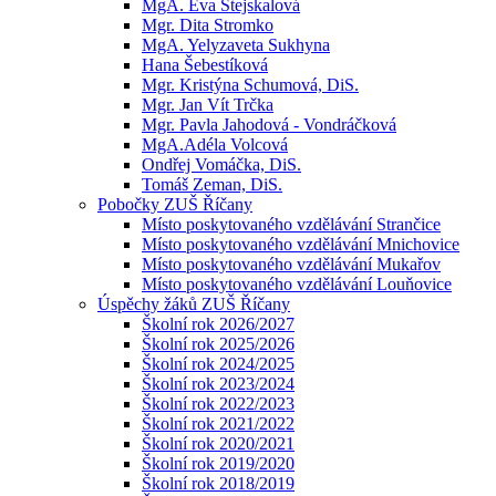
MgA. Eva Stejskalová
Mgr. Dita Stromko
MgA. Yelyzaveta Sukhyna
Hana Šebestíková
Mgr. Kristýna Schumová, DiS.
Mgr. Jan Vít Trčka
Mgr. Pavla Jahodová - Vondráčková
MgA.Adéla Volcová
Ondřej Vomáčka, DiS.
Tomáš Zeman, DiS.
Pobočky ZUŠ Říčany
Místo poskytovaného vzdělávání Strančice
Místo poskytovaného vzdělávání Mnichovice
Místo poskytovaného vzdělávání Mukařov
Místo poskytovaného vzdělávání Louňovice
Úspěchy žáků ZUŠ Říčany
Školní rok 2026/2027
Školní rok 2025/2026
Školní rok 2024/2025
Školní rok 2023/2024
Školní rok 2022/2023
Školní rok 2021/2022
Školní rok 2020/2021
Školní rok 2019/2020
Školní rok 2018/2019