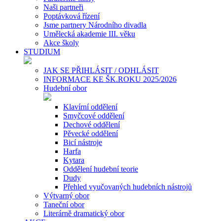
Naši partneři
Poptávková řízení
Jsme partnery Národního divadla
Umělecká akademie III. věku
Akce školy
STUDIUM
JAK SE PŘIHLÁSIT / ODHLÁSIT
INFORMACE KE ŠK.ROKU 2025/2026
Hudební obor
Klavírní oddělení
Smyčcové oddělení
Dechové oddělení
Pěvecké oddělení
Bicí nástroje
Harfa
Kytara
Oddělení hudební teorie
Dudy
Přehled vyučovaných hudebních nástrojů
Výtvarný obor
Taneční obor
Literárně dramatický obor