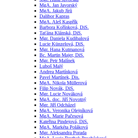
MgA. Jan Javorský
MgA. Jakub Jírů
Dalibor Kapras
MgA. Aleš Kaspřík
Barbora Kořínková, DiS.
Taťána Klánská, DiS.
Mgr. Daniela Kudibalová
Lucie Künzelová, DiS.
Mgr. Hana Kutmanová
Bc. Martin Majer, DiS.
Mgr. Petr Malínek
Luboš Malý
Andrea Martínková
Pavel Martínek, Dis.
MgA. Nikola Müllerová
Filip Novák, DiS.
Mgr. Lucie Nováková
MgA. doc. Jiří Novotný
Mgr. Jiří Odcházel
MgA. Veronika Olejníková
MgA. Marie Pačesová
Kateřina Pindejová, DiS.
MgA. Markéta Poláková
Mgr. Aleksandra Porada