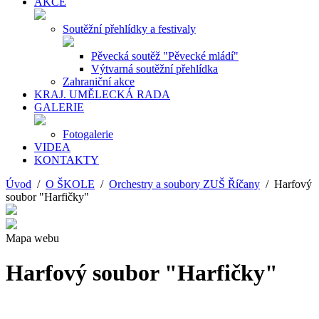
AKCE
Soutěžní přehlídky a festivaly
Pěvecká soutěž "Pěvecké mládí"
Výtvarná soutěžní přehlídka
Zahraniční akce
KRAJ. UMĚLECKÁ RADA
GALERIE
Fotogalerie
VIDEA
KONTAKTY
Úvod
/
O ŠKOLE
/
Orchestry a soubory ZUŠ Říčany
/ Harfový
soubor "Harfičky"
Mapa webu
Harfový soubor "Harfičky"