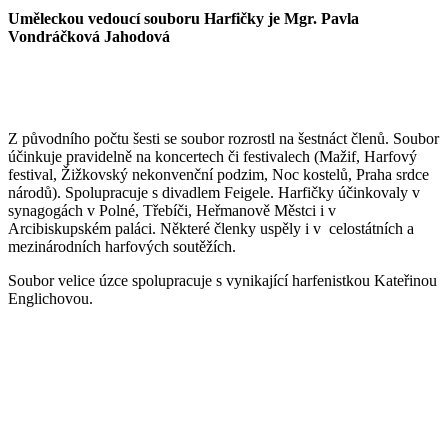
Uměleckou vedoucí souboru Harfičky je Mgr. Pavla
Vondráčková Jahodová
Z původního počtu šesti se soubor rozrostl na šestnáct členů. Soubor
účinkuje pravidelně na koncertech či festivalech (Mažif, Harfový
festival, Žižkovský nekonvenční podzim, Noc kostelů, Praha srdce
národů). Spolupracuje s divadlem Feigele. Harfičky účinkovaly v
synagogách v Polné, Třebíči, Heřmanově Městci i v
Arcibiskupském paláci. Některé členky uspěly i v celostátních a
mezinárodních harfových soutěžích.
Soubor velice úzce spolupracuje s vynikající harfenistkou Kateřinou
Englichovou.