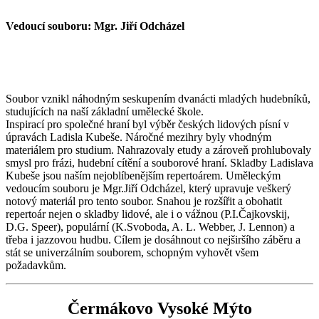
Vedoucí souboru: Mgr. Jiří Odcházel
Soubor vznikl náhodným seskupením dvanácti mladých hudebníků,
studujících na naší základní umělecké škole.
Inspirací pro společné hraní byl výběr českých lidových písní v
úpravách Ladisla Kubeše. Náročné mezihry byly vhodným
materiálem pro studium. Nahrazovaly etudy a zároveň prohlubovaly
smysl pro frázi, hudební cítění a souborové hraní. Skladby Ladislava
Kubeše jsou naším nejoblíbenějším repertoárem. Uměleckým
vedoucím souboru je Mgr.Jiří Odcházel, který upravuje veškerý
notový materiál pro tento soubor. Snahou je rozšířit a obohatit
repertoár nejen o skladby lidové, ale i o vážnou (P.I.Čajkovskij,
D.G. Speer), populární (K.Svoboda, A. L. Webber, J. Lennon) a
třeba i jazzovou hudbu. Cílem je dosáhnout co nejširšího záběru a
stát se univerzálním souborem, schopným vyhovět všem
požadavkům.
Čermákovo Vysoké Mýto