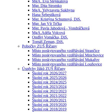
MgA. Eva Stejskalová
Mgr. Dita Stromko
MgA. Yelyzaveta Sukhyna
Hana Šebestíková
Mgr. Kristýna Schumová, DiS.
Mgr. Jan Vít Trčka
Mgr. Pavla Jahodová - Vondráčková
MgA.Adéla Volcová
Ondřej Vomáčka, DiS.
Tomáš Zeman, DiS.
Pobočky ZUŠ Říčany
Místo poskytovaného vzdělávání Strančice
Místo poskytovaného vzdělávání Mnichovice
Místo poskytovaného vzdělávání Mukařov
Místo poskytovaného vzdělávání Louňovice
Úspěchy žáků ZUŠ Říčany
Školní rok 2026/2027
Školní rok 2025/2026
Školní rok 2024/2025
Školní rok 2023/2024
Školní rok 2022/2023
Školní rok 2021/2022
Školní rok 2020/2021
Školní rok 2019/2020
Školní rok 2018/2019