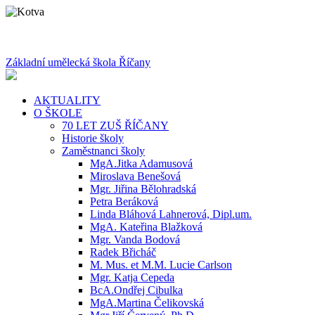
Základní umělecká škola Říčany
AKTUALITY
O ŠKOLE
70 LET ZUŠ ŘÍČANY
Historie školy
Zaměstnanci školy
MgA.Jitka Adamusová
Miroslava Benešová
Mgr. Jiřina Bělohradská
Petra Beráková
Linda Bláhová Lahnerová, Dipl.um.
MgA. Kateřina Blažková
Mgr. Vanda Bodová
Radek Břicháč
M. Mus. et M.M. Lucie Carlson
Mgr. Katja Cepeda
BcA.Ondřej Cibulka
MgA.Martina Čelikovská