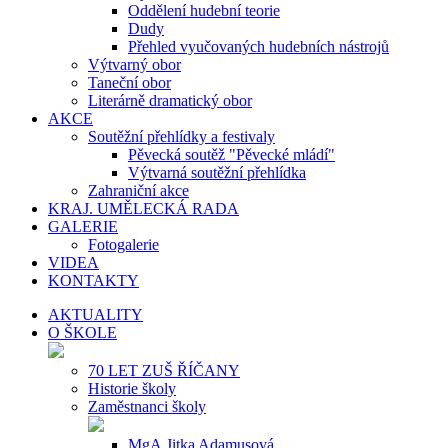
Oddělení hudební teorie
Dudy
Přehled vyučovaných hudebních nástrojů
Výtvarný obor
Taneční obor
Literárně dramatický obor
AKCE
Soutěžní přehlídky a festivaly
Pěvecká soutěž "Pěvecké mládí"
Výtvarná soutěžní přehlídka
Zahraniční akce
KRAJ. UMĚLECKÁ RADA
GALERIE
Fotogalerie
VIDEA
KONTAKTY
AKTUALITY
O ŠKOLE
70 LET ZUŠ ŘÍČANY
Historie školy
Zaměstnanci školy
MgA.Jitka Adamusová