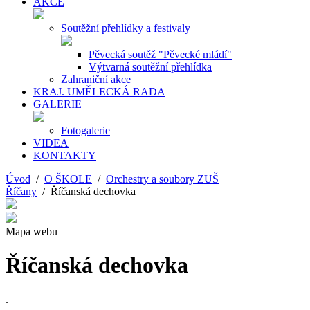
AKCE
Soutěžní přehlídky a festivaly
Pěvecká soutěž "Pěvecké mládí"
Výtvarná soutěžní přehlídka
Zahraniční akce
KRAJ. UMĚLECKÁ RADA
GALERIE
Fotogalerie
VIDEA
KONTAKTY
Úvod
/
O ŠKOLE
/
Orchestry a soubory ZUŠ
Říčany
/ Říčanská dechovka
Mapa webu
Říčanská dechovka
.