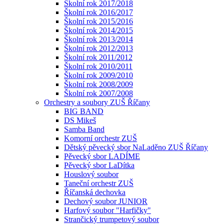
Školní rok 2017/2018
Školní rok 2016/2017
Školní rok 2015/2016
Školní rok 2014/2015
Školní rok 2013/2014
Školní rok 2012/2013
Školní rok 2011/2012
Školní rok 2010/2011
Školní rok 2009/2010
Školní rok 2008/2009
Školní rok 2007/2008
Orchestry a soubory ZUŠ Říčany
BIG BAND
DS Mikeš
Samba Band
Komorní orchestr ZUŠ
Dětský pěvecký sbor NaLaděno ZUŠ Říčany
Pěvecký sbor LADÍME
Pěvecký sbor LaDítka
Houslový soubor
Taneční orchestr ZUŠ
Říčanská dechovka
Dechový soubor JUNIOR
Harfový soubor "Harfičky"
Strančický trumpetový soubor