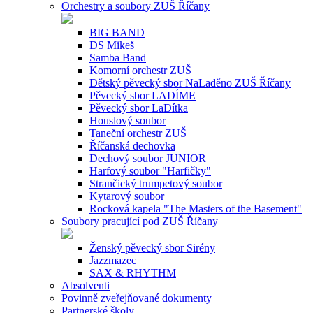
Orchestry a soubory ZUŠ Říčany
BIG BAND
DS Mikeš
Samba Band
Komorní orchestr ZUŠ
Dětský pěvecký sbor NaLaděno ZUŠ Říčany
Pěvecký sbor LADÍME
Pěvecký sbor LaDítka
Houslový soubor
Taneční orchestr ZUŠ
Říčanská dechovka
Dechový soubor JUNIOR
Harfový soubor "Harfičky"
Strančický trumpetový soubor
Kytarový soubor
Rocková kapela "The Masters of the Basement"
Soubory pracující pod ZUŠ Říčany
Ženský pěvecký sbor Sirény
Jazzmazec
SAX & RHYTHM
Absolventi
Povinně zveřejňované dokumenty
Partnerské školy