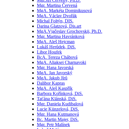
Mgr.Jiří Červený, Ph.D.
Mgr. Martina Červená
MgA. Markéta Dominikusová
MgA. Václav Dvořák
Michal Foltýn, DIS.
Darina Glatzová, Dis.art
MgA.Vjačeslav Grochovskij, Ph.D.
Mgr. Martina Havránková
MgA. Aleš Hejcman
Lukáš Herůdek, DiS.
Libor Houfek
BcA. Tereza Chábová
MgA. Aliaksei Charnavoki
Mgr. Hana Javorská
MgA. Jan Javorský
MgA. Jakub Jírů
Dalibor Kapras
MgA. Aleš Kaspřík
Barbora Kořínková, DiS.
Taťána Klánská, DiS.
Mgr. Daniela Kudibalová
Lucie Künzelová, DiS.
Mgr. Hana Kutmanová
Bc. Martin Majer, DiS.
Mgr. Petr Malínek