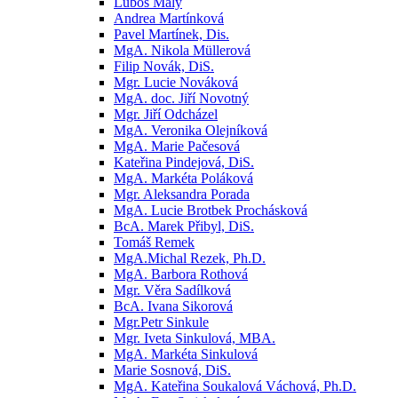
Luboš Malý
Andrea Martínková
Pavel Martínek, Dis.
MgA. Nikola Müllerová
Filip Novák, DiS.
Mgr. Lucie Nováková
MgA. doc. Jiří Novotný
Mgr. Jiří Odcházel
MgA. Veronika Olejníková
MgA. Marie Pačesová
Kateřina Pindejová, DiS.
MgA. Markéta Poláková
Mgr. Aleksandra Porada
MgA. Lucie Brotbek Prochásková
BcA. Marek Přibyl, DiS.
Tomáš Remek
MgA.Michal Rezek, Ph.D.
MgA. Barbora Rothová
Mgr. Věra Sadílková
BcA. Ivana Sikorová
Mgr.Petr Sinkule
Mgr. Iveta Sinkulová, MBA.
MgA. Markéta Sinkulová
Marie Sosnová, DiS.
MgA. Kateřina Soukalová Váchová, Ph.D.