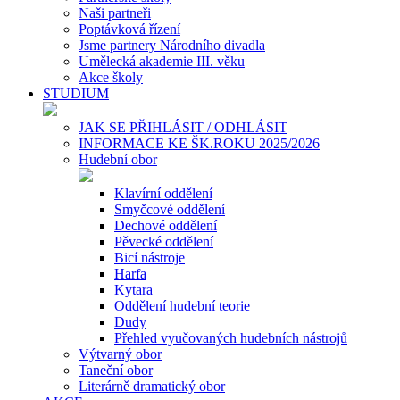
Naši partneři
Poptávková řízení
Jsme partnery Národního divadla
Umělecká akademie III. věku
Akce školy
STUDIUM
JAK SE PŘIHLÁSIT / ODHLÁSIT
INFORMACE KE ŠK.ROKU 2025/2026
Hudební obor
Klavírní oddělení
Smyčcové oddělení
Dechové oddělení
Pěvecké oddělení
Bicí nástroje
Harfa
Kytara
Oddělení hudební teorie
Dudy
Přehled vyučovaných hudebních nástrojů
Výtvarný obor
Taneční obor
Literárně dramatický obor