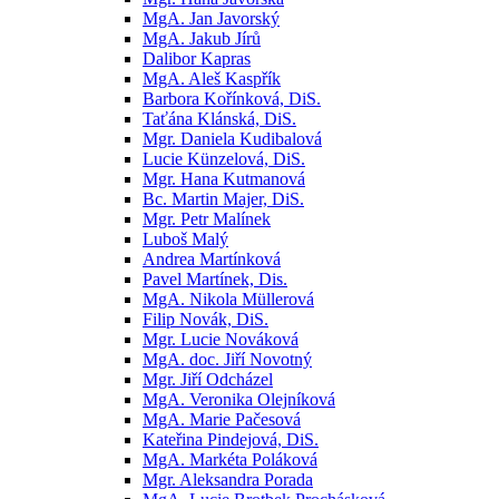
MgA. Jan Javorský
MgA. Jakub Jírů
Dalibor Kapras
MgA. Aleš Kaspřík
Barbora Kořínková, DiS.
Taťána Klánská, DiS.
Mgr. Daniela Kudibalová
Lucie Künzelová, DiS.
Mgr. Hana Kutmanová
Bc. Martin Majer, DiS.
Mgr. Petr Malínek
Luboš Malý
Andrea Martínková
Pavel Martínek, Dis.
MgA. Nikola Müllerová
Filip Novák, DiS.
Mgr. Lucie Nováková
MgA. doc. Jiří Novotný
Mgr. Jiří Odcházel
MgA. Veronika Olejníková
MgA. Marie Pačesová
Kateřina Pindejová, DiS.
MgA. Markéta Poláková
Mgr. Aleksandra Porada