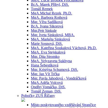
MgA. Lucie Brotbek Prochásková
BcA. Marek Přibyl, DiS.
Tomáš Remek
MgA.Michal Rezek, Ph.D.
MgA. Barbora Rothová
Mgr. Věra Sadílková
BcA. Ivana Sikorová
Mgr.Petr Sinkule
Mgr. Iveta Sinkulová, MBA.
MgA. Markéta Sinkulová
Marie Sosnová, DiS.
MgA. Kateřina Soukalová Váchová, Ph.D.
MgA. Eva Stejskalová
Mgr. Dita Stromko
MgA. Yelyzaveta Sukhyna
Hana Šebestíková
Mgr. Kristýna Schumová, DiS.
Mgr. Jan Vít Trčka
Mgr. Pavla Jahodová - Vondráčková
MgA.Adéla Volcová
Ondřej Vomáčka, DiS.
Tomáš Zeman, DiS.
Pobočky ZUŠ Říčany
Místo poskytovaného vzdělávání Strančice