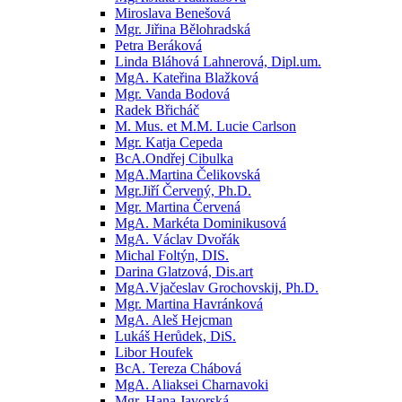
Miroslava Benešová
Mgr. Jiřina Bělohradská
Petra Beráková
Linda Bláhová Lahnerová, Dipl.um.
MgA. Kateřina Blažková
Mgr. Vanda Bodová
Radek Břicháč
M. Mus. et M.M. Lucie Carlson
Mgr. Katja Cepeda
BcA.Ondřej Cibulka
MgA.Martina Čelikovská
Mgr.Jiří Červený, Ph.D.
Mgr. Martina Červená
MgA. Markéta Dominikusová
MgA. Václav Dvořák
Michal Foltýn, DIS.
Darina Glatzová, Dis.art
MgA.Vjačeslav Grochovskij, Ph.D.
Mgr. Martina Havránková
MgA. Aleš Hejcman
Lukáš Herůdek, DiS.
Libor Houfek
BcA. Tereza Chábová
MgA. Aliaksei Charnavoki
Mgr. Hana Javorská