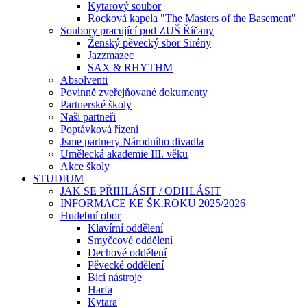
Kytarový soubor
Rocková kapela "The Masters of the Basement"
Soubory pracující pod ZUŠ Říčany
Ženský pěvecký sbor Sirény
Jazzmazec
SAX & RHYTHM
Absolventi
Povinně zveřejňované dokumenty
Partnerské školy
Naši partneři
Poptávková řízení
Jsme partnery Národního divadla
Umělecká akademie III. věku
Akce školy
STUDIUM
JAK SE PŘIHLÁSIT / ODHLÁSIT
INFORMACE KE ŠK.ROKU 2025/2026
Hudební obor
Klavírní oddělení
Smyčcové oddělení
Dechové oddělení
Pěvecké oddělení
Bicí nástroje
Harfa
Kytara