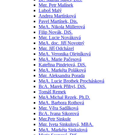
Mgr. Petr Malínek
Luboš Malý
Andrea Martínková
Pavel Martínek, Dis.
MgA. Nikola Müllerová
Filip Novák, DiS.
Mgr. Lucie Nováková
MgA. doc. Jiří Novotný
Mgr. Jiří Odcházel
MgA. Veronika Olejníková
MgA. Marie Pačesová
Kateřina Pindejová, DiS.
MgA. Markéta Poláková
Mgr. Aleksandra Porada
MgA. Lucie Brotbek Prochásková
BcA. Marek Přibyl, DiS.
Tomáš Remek
MgA.Michal Rezek, Ph.D.
MgA. Barbora Rothová
Mgr. Věra Sadílková
BcA. Ivana Sikorová
Mgr.Petr Sinkule
Mgr. Iveta Sinkulová, MBA.
MgA. Markéta Sinkulová