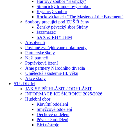
Harfový soubor "Harfičky"
Strančický trumpetový soubor
Kytarový soubor
Rocková kapela "The Masters of the Basement"
Soubory pracující pod ZUŠ Říčany
Ženský pěvecký sbor Sirény
Jazzmazec
SAX & RHYTHM
Absolventi
Povinně zveřejňované dokumenty
Partnerské školy
Naši partneři
Poptávková řízení
Jsme partnery Národního divadla
Umělecká akademie III. věku
Akce školy
STUDIUM
JAK SE PŘIHLÁSIT / ODHLÁSIT
INFORMACE KE ŠK.ROKU 2025/2026
Hudební obor
Klavírní oddělení
Smyčcové oddělení
Dechové oddělení
Pěvecké oddělení
Bicí nástroje