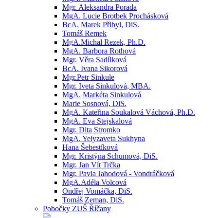
Mgr. Aleksandra Porada
MgA. Lucie Brotbek Prochásková
BcA. Marek Přibyl, DiS.
Tomáš Remek
MgA.Michal Rezek, Ph.D.
MgA. Barbora Rothová
Mgr. Věra Sadílková
BcA. Ivana Sikorová
Mgr.Petr Sinkule
Mgr. Iveta Sinkulová, MBA.
MgA. Markéta Sinkulová
Marie Sosnová, DiS.
MgA. Kateřina Soukalová Váchová, Ph.D.
MgA. Eva Stejskalová
Mgr. Dita Stromko
MgA. Yelyzaveta Sukhyna
Hana Šebestíková
Mgr. Kristýna Schumová, DiS.
Mgr. Jan Vít Trčka
Mgr. Pavla Jahodová - Vondráčková
MgA.Adéla Volcová
Ondřej Vomáčka, DiS.
Tomáš Zeman, DiS.
Pobočky ZUŠ Říčany