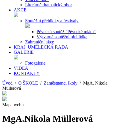
Literárně dramatický obor
AKCE
Soutěžní přehlídky a festivaly
Pěvecká soutěž "Pěvecké mládí"
Výtvarná soutěžní přehlídka
Zahraniční akce
KRAJ. UMĚLECKÁ RADA
GALERIE
Fotogalerie
VIDEA
KONTAKTY
Úvod
/
O ŠKOLE
/
Zaměstnanci školy
/ MgA. Nikola
Müllerová
Mapa webu
MgA.Nikola Müllerová