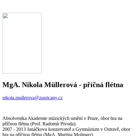
MgA. Nikola Müllerová
- příčná flétna
nikola.mullerova@zusricany.cz
Absolventka Akademie múzických umění v Praze, obor hra na
příčnou flétnu (Prof. Radomír Pivoda).
2007 - 2013 Janáčkova konzervatoř a Gymnázium v Ostravě, obor
hra na příčnou flétnu (MgA. Martina Molinger)