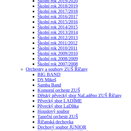
Školní rok 2019/2020
Školní rok 2018/2019
Školní rok 2017/2018
Školní rok 2016/2017
Školní rok 2015/2016
Školní rok 2014/2015
Školní rok 2013/2014
Školní rok 2012/2013
Školní rok 2011/2012
Školní rok 2010/2011
Školní rok 2009/2010
Školní rok 2008/2009
Školní rok 2007/2008
Orchestry a soubory ZUŠ Říčany
BIG BAND
DS Mikeš
Samba Band
Komorní orchestr ZUŠ
Dětský pěvecký sbor NaLaděno ZUŠ Říčany
Pěvecký sbor LADÍME
Pěvecký sbor LaDítka
Houslový soubor
Taneční orchestr ZUŠ
Říčanská dechovka
Dechový soubor JUNIOR