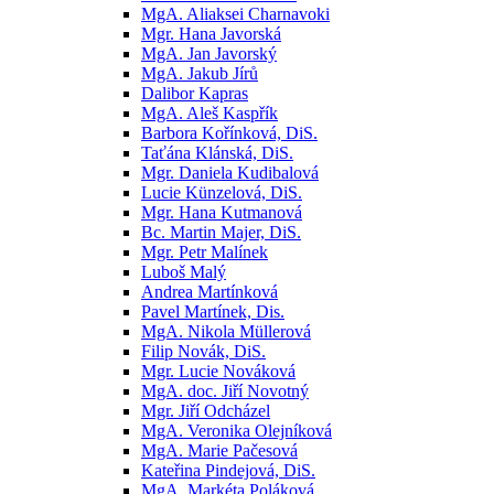
MgA. Aliaksei Charnavoki
Mgr. Hana Javorská
MgA. Jan Javorský
MgA. Jakub Jírů
Dalibor Kapras
MgA. Aleš Kaspřík
Barbora Kořínková, DiS.
Taťána Klánská, DiS.
Mgr. Daniela Kudibalová
Lucie Künzelová, DiS.
Mgr. Hana Kutmanová
Bc. Martin Majer, DiS.
Mgr. Petr Malínek
Luboš Malý
Andrea Martínková
Pavel Martínek, Dis.
MgA. Nikola Müllerová
Filip Novák, DiS.
Mgr. Lucie Nováková
MgA. doc. Jiří Novotný
Mgr. Jiří Odcházel
MgA. Veronika Olejníková
MgA. Marie Pačesová
Kateřina Pindejová, DiS.
MgA. Markéta Poláková