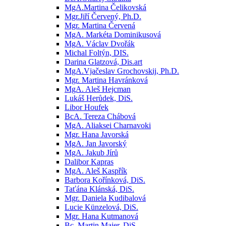
MgA.Martina Čelikovská
Mgr.Jiří Červený, Ph.D.
Mgr. Martina Červená
MgA. Markéta Dominikusová
MgA. Václav Dvořák
Michal Foltýn, DIS.
Darina Glatzová, Dis.art
MgA.Vjačeslav Grochovskij, Ph.D.
Mgr. Martina Havránková
MgA. Aleš Hejcman
Lukáš Herůdek, DiS.
Libor Houfek
BcA. Tereza Chábová
MgA. Aliaksei Charnavoki
Mgr. Hana Javorská
MgA. Jan Javorský
MgA. Jakub Jírů
Dalibor Kapras
MgA. Aleš Kaspřík
Barbora Kořínková, DiS.
Taťána Klánská, DiS.
Mgr. Daniela Kudibalová
Lucie Künzelová, DiS.
Mgr. Hana Kutmanová
Bc. Martin Majer, DiS.