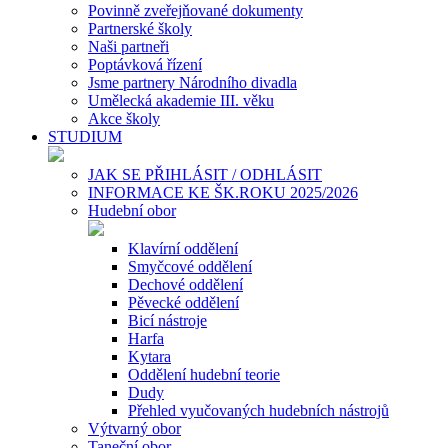
Povinně zveřejňované dokumenty
Partnerské školy
Naši partneři
Poptávková řízení
Jsme partnery Národního divadla
Umělecká akademie III. věku
Akce školy
STUDIUM
JAK SE PŘIHLÁSIT / ODHLÁSIT
INFORMACE KE ŠK.ROKU 2025/2026
Hudební obor
Klavírní oddělení
Smyčcové oddělení
Dechové oddělení
Pěvecké oddělení
Bicí nástroje
Harfa
Kytara
Oddělení hudební teorie
Dudy
Přehled vyučovaných hudebních nástrojů
Výtvarný obor
Taneční obor