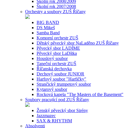
Školní rok 2008/2009
Školní rok 2007/2008
Orchestry a soubory ZUŠ Říčany
BIG BAND
DS Mikeš
Samba Band
Komorní orchestr ZUŠ
Dětský pěvecký sbor NaLaděno ZUŠ Říčany
Pěvecký sbor LADÍME
Pěvecký sbor LaDítka
Houslový soubor
Taneční orchestr ZUŠ
Říčanská dechovka
Dechový soubor JUNIOR
Harfový soubor "Harfičky"
Strančický trumpetový soubor
Kytarový soubor
Rocková kapela "The Masters of the Basement"
Soubory pracující pod ZUŠ Říčany
Ženský pěvecký sbor Sirény
Jazzmazec
SAX & RHYTHM
Absolventi