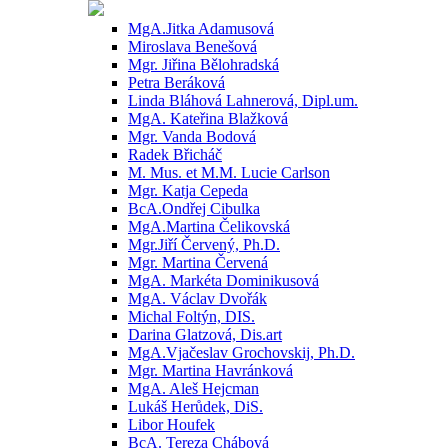
MgA.Jitka Adamusová
Miroslava Benešová
Mgr. Jiřina Bělohradská
Petra Beráková
Linda Bláhová Lahnerová, Dipl.um.
MgA. Kateřina Blažková
Mgr. Vanda Bodová
Radek Břicháč
M. Mus. et M.M. Lucie Carlson
Mgr. Katja Cepeda
BcA.Ondřej Cibulka
MgA.Martina Čelikovská
Mgr.Jiří Červený, Ph.D.
Mgr. Martina Červená
MgA. Markéta Dominikusová
MgA. Václav Dvořák
Michal Foltýn, DIS.
Darina Glatzová, Dis.art
MgA.Vjačeslav Grochovskij, Ph.D.
Mgr. Martina Havránková
MgA. Aleš Hejcman
Lukáš Herůdek, DiS.
Libor Houfek
BcA. Tereza Chábová