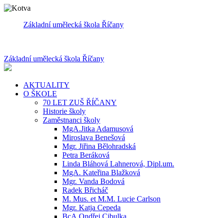
Základní umělecká škola Říčany
Základní umělecká škola Říčany
AKTUALITY
O ŠKOLE
70 LET ZUŠ ŘÍČANY
Historie školy
Zaměstnanci školy
MgA.Jitka Adamusová
Miroslava Benešová
Mgr. Jiřina Bělohradská
Petra Beráková
Linda Bláhová Lahnerová, Dipl.um.
MgA. Kateřina Blažková
Mgr. Vanda Bodová
Radek Břicháč
M. Mus. et M.M. Lucie Carlson
Mgr. Katja Cepeda
BcA.Ondřej Cibulka