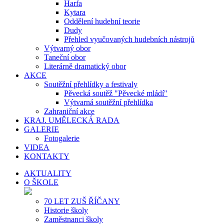
Harfa
Kytara
Oddělení hudební teorie
Dudy
Přehled vyučovaných hudebních nástrojů
Výtvarný obor
Taneční obor
Literárně dramatický obor
AKCE
Soutěžní přehlídky a festivaly
Pěvecká soutěž "Pěvecké mládí"
Výtvarná soutěžní přehlídka
Zahraniční akce
KRAJ. UMĚLECKÁ RADA
GALERIE
Fotogalerie
VIDEA
KONTAKTY
AKTUALITY
O ŠKOLE
70 LET ZUŠ ŘÍČANY
Historie školy
Zaměstnanci školy