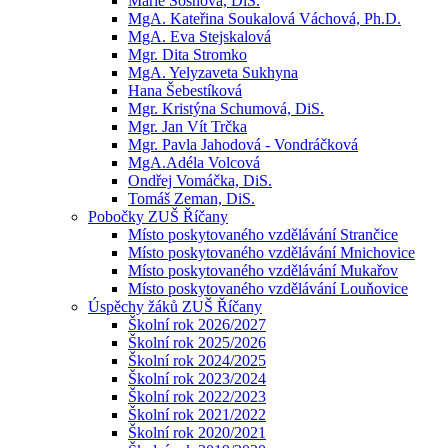
Marie Sosnová, DiS.
MgA. Kateřina Soukalová Váchová, Ph.D.
MgA. Eva Stejskalová
Mgr. Dita Stromko
MgA. Yelyzaveta Sukhyna
Hana Šebestíková
Mgr. Kristýna Schumová, DiS.
Mgr. Jan Vít Trčka
Mgr. Pavla Jahodová - Vondráčková
MgA.Adéla Volcová
Ondřej Vomáčka, DiS.
Tomáš Zeman, DiS.
Pobočky ZUŠ Říčany
Místo poskytovaného vzdělávání Strančice
Místo poskytovaného vzdělávání Mnichovice
Místo poskytovaného vzdělávání Mukařov
Místo poskytovaného vzdělávání Louňovice
Úspěchy žáků ZUŠ Říčany
Školní rok 2026/2027
Školní rok 2025/2026
Školní rok 2024/2025
Školní rok 2023/2024
Školní rok 2022/2023
Školní rok 2021/2022
Školní rok 2020/2021