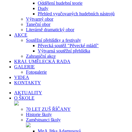
Oddělení hudební teorie
Dudy
Přehled vyučovaných hudebních nástrojů
Výtvarný obor
Taneční obor
Literárně dramatický obor
AKCE
Soutěžní přehlídky a festivaly
Pěvecká soutěž "Pěvecké mládí"
Výtvarná soutěžní přehlídka
Zahraniční akce
KRAJ. UMĚLECKÁ RADA
GALERIE
Fotogalerie
VIDEA
KONTAKTY
AKTUALITY
O ŠKOLE
70 LET ZUŠ ŘÍČANY
Historie školy
Zaměstnanci školy
MgA.Jitka Adamusová