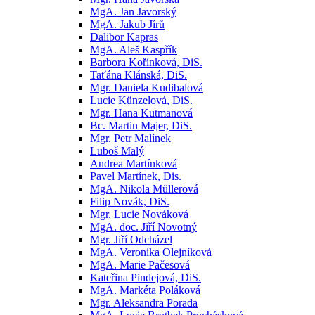
MgA. Jan Javorský
MgA. Jakub Jírů
Dalibor Kapras
MgA. Aleš Kaspřík
Barbora Kořínková, DiS.
Taťána Klánská, DiS.
Mgr. Daniela Kudibalová
Lucie Künzelová, DiS.
Mgr. Hana Kutmanová
Bc. Martin Majer, DiS.
Mgr. Petr Malínek
Luboš Malý
Andrea Martínková
Pavel Martínek, Dis.
MgA. Nikola Müllerová
Filip Novák, DiS.
Mgr. Lucie Nováková
MgA. doc. Jiří Novotný
Mgr. Jiří Odcházel
MgA. Veronika Olejníková
MgA. Marie Pačesová
Kateřina Pindejová, DiS.
MgA. Markéta Poláková
Mgr. Aleksandra Porada