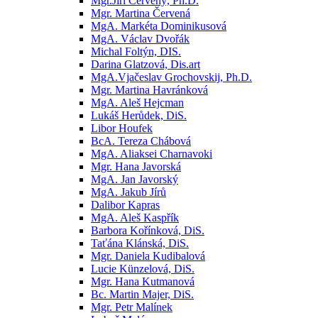
Mgr.Jiří Červený, Ph.D.
Mgr. Martina Červená
MgA. Markéta Dominikusová
MgA. Václav Dvořák
Michal Foltýn, DIS.
Darina Glatzová, Dis.art
MgA.Vjačeslav Grochovskij, Ph.D.
Mgr. Martina Havránková
MgA. Aleš Hejcman
Lukáš Herůdek, DiS.
Libor Houfek
BcA. Tereza Chábová
MgA. Aliaksei Charnavoki
Mgr. Hana Javorská
MgA. Jan Javorský
MgA. Jakub Jírů
Dalibor Kapras
MgA. Aleš Kaspřík
Barbora Kořínková, DiS.
Taťána Klánská, DiS.
Mgr. Daniela Kudibalová
Lucie Künzelová, DiS.
Mgr. Hana Kutmanová
Bc. Martin Majer, DiS.
Mgr. Petr Malínek