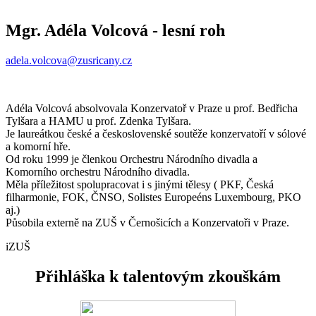
Mgr. Adéla Volcová
- lesní roh
adela.volcova@zusricany.cz
Adéla Volcová absolvovala Konzervatoř v Praze u prof. Bedřicha
Tylšara a HAMU u prof. Zdenka Tylšara.
Je laureátkou české a československé soutěže konzervatoří v sólové
a komorní hře.
Od roku 1999 je členkou Orchestru Národního divadla a
Komorního orchestru Národního divadla.
Měla příležitost spolupracovat i s jinými tělesy ( PKF, Česká
filharmonie, FOK, ČNSO, Solistes Europeéns Luxembourg, PKO
aj.)
Působila externě na ZUŠ v Černošicích a Konzervatoři v Praze.
iZUŠ
Přihláška k talentovým zkouškám