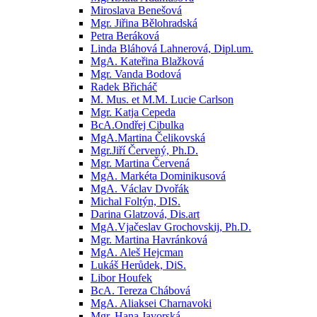
Miroslava Benešová
Mgr. Jiřina Bělohradská
Petra Beráková
Linda Bláhová Lahnerová, Dipl.um.
MgA. Kateřina Blažková
Mgr. Vanda Bodová
Radek Břicháč
M. Mus. et M.M. Lucie Carlson
Mgr. Katja Cepeda
BcA.Ondřej Cibulka
MgA.Martina Čelikovská
Mgr.Jiří Červený, Ph.D.
Mgr. Martina Červená
MgA. Markéta Dominikusová
MgA. Václav Dvořák
Michal Foltýn, DIS.
Darina Glatzová, Dis.art
MgA.Vjačeslav Grochovskij, Ph.D.
Mgr. Martina Havránková
MgA. Aleš Hejcman
Lukáš Herůdek, DiS.
Libor Houfek
BcA. Tereza Chábová
MgA. Aliaksei Charnavoki
Mgr. Hana Javorská