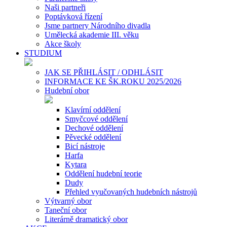
Naši partneři
Poptávková řízení
Jsme partnery Národního divadla
Umělecká akademie III. věku
Akce školy
STUDIUM
JAK SE PŘIHLÁSIT / ODHLÁSIT
INFORMACE KE ŠK.ROKU 2025/2026
Hudební obor
Klavírní oddělení
Smyčcové oddělení
Dechové oddělení
Pěvecké oddělení
Bicí nástroje
Harfa
Kytara
Oddělení hudební teorie
Dudy
Přehled vyučovaných hudebních nástrojů
Výtvarný obor
Taneční obor
Literárně dramatický obor