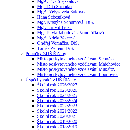
MgA. Eva Stejskalová
Mgr. Dita Stromko
MgA. Yelyzaveta Sukhyna
Hana Šebestíková
Mgr. Kristýna Schumová, DiS.
Mgr. Jan Vít Trčka
Mgr. Pavla Jahodová - Vondráčková
MgA.Adéla Volcová
Ondřej Vomáčka, DiS.
Tomáš Zeman, DiS.
Pobočky ZUŠ Říčany
Místo poskytovaného vzdělávání Strančice
Místo poskytovaného vzdělávání Mnichovice
Místo poskytovaného vzdělávání Mukařov
Místo poskytovaného vzdělávání Louňovice
Úspěchy žáků ZUŠ Říčany
Školní rok 2026/2027
Školní rok 2025/2026
Školní rok 2024/2025
Školní rok 2023/2024
Školní rok 2022/2023
Školní rok 2021/2022
Školní rok 2020/2021
Školní rok 2019/2020
Školní rok 2018/2019