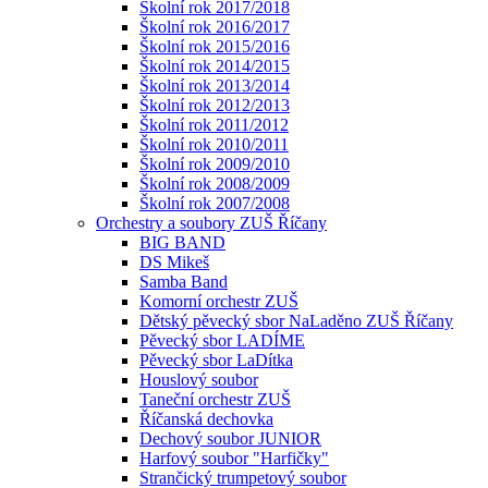
Školní rok 2017/2018
Školní rok 2016/2017
Školní rok 2015/2016
Školní rok 2014/2015
Školní rok 2013/2014
Školní rok 2012/2013
Školní rok 2011/2012
Školní rok 2010/2011
Školní rok 2009/2010
Školní rok 2008/2009
Školní rok 2007/2008
Orchestry a soubory ZUŠ Říčany
BIG BAND
DS Mikeš
Samba Band
Komorní orchestr ZUŠ
Dětský pěvecký sbor NaLaděno ZUŠ Říčany
Pěvecký sbor LADÍME
Pěvecký sbor LaDítka
Houslový soubor
Taneční orchestr ZUŠ
Říčanská dechovka
Dechový soubor JUNIOR
Harfový soubor "Harfičky"
Strančický trumpetový soubor