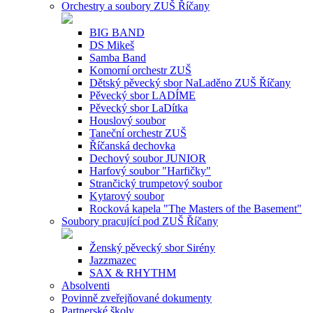
Orchestry a soubory ZUŠ Říčany
BIG BAND
DS Mikeš
Samba Band
Komorní orchestr ZUŠ
Dětský pěvecký sbor NaLaděno ZUŠ Říčany
Pěvecký sbor LADÍME
Pěvecký sbor LaDítka
Houslový soubor
Taneční orchestr ZUŠ
Říčanská dechovka
Dechový soubor JUNIOR
Harfový soubor "Harfičky"
Strančický trumpetový soubor
Kytarový soubor
Rocková kapela "The Masters of the Basement"
Soubory pracující pod ZUŠ Říčany
Ženský pěvecký sbor Sirény
Jazzmazec
SAX & RHYTHM
Absolventi
Povinně zveřejňované dokumenty
Partnerské školy