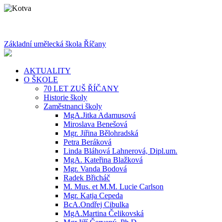
Základní umělecká škola Říčany
AKTUALITY
O ŠKOLE
70 LET ZUŠ ŘÍČANY
Historie školy
Zaměstnanci školy
MgA.Jitka Adamusová
Miroslava Benešová
Mgr. Jiřina Bělohradská
Petra Beráková
Linda Bláhová Lahnerová, Dipl.um.
MgA. Kateřina Blažková
Mgr. Vanda Bodová
Radek Břicháč
M. Mus. et M.M. Lucie Carlson
Mgr. Katja Cepeda
BcA.Ondřej Cibulka
MgA.Martina Čelikovská