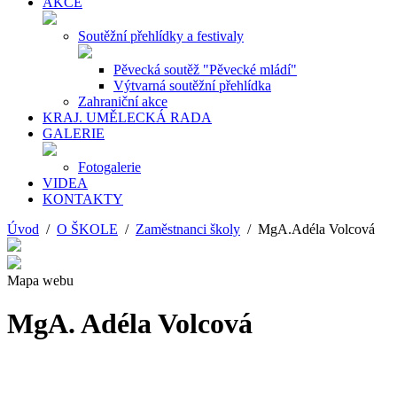
AKCE
Soutěžní přehlídky a festivaly
Pěvecká soutěž "Pěvecké mládí"
Výtvarná soutěžní přehlídka
Zahraniční akce
KRAJ. UMĚLECKÁ RADA
GALERIE
Fotogalerie
VIDEA
KONTAKTY
Úvod
/
O ŠKOLE
/
Zaměstnanci školy
/ MgA.Adéla Volcová
Mapa webu
MgA. Adéla Volcová