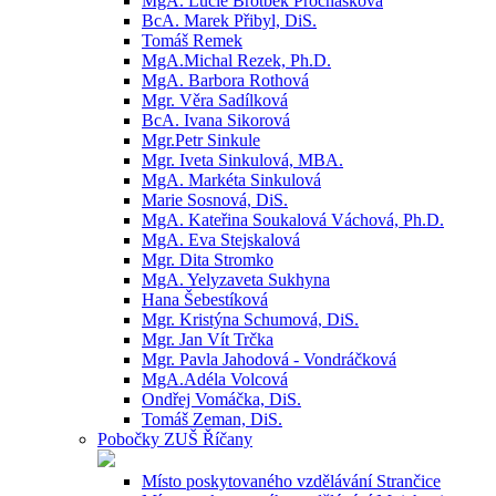
MgA. Lucie Brotbek Prochásková
BcA. Marek Přibyl, DiS.
Tomáš Remek
MgA.Michal Rezek, Ph.D.
MgA. Barbora Rothová
Mgr. Věra Sadílková
BcA. Ivana Sikorová
Mgr.Petr Sinkule
Mgr. Iveta Sinkulová, MBA.
MgA. Markéta Sinkulová
Marie Sosnová, DiS.
MgA. Kateřina Soukalová Váchová, Ph.D.
MgA. Eva Stejskalová
Mgr. Dita Stromko
MgA. Yelyzaveta Sukhyna
Hana Šebestíková
Mgr. Kristýna Schumová, DiS.
Mgr. Jan Vít Trčka
Mgr. Pavla Jahodová - Vondráčková
MgA.Adéla Volcová
Ondřej Vomáčka, DiS.
Tomáš Zeman, DiS.
Pobočky ZUŠ Říčany
Místo poskytovaného vzdělávání Strančice