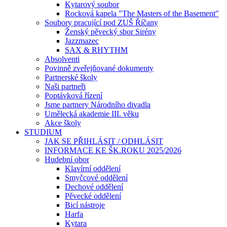
Kytarový soubor
Rocková kapela "The Masters of the Basement"
Soubory pracující pod ZUŠ Říčany
Ženský pěvecký sbor Sirény
Jazzmazec
SAX & RHYTHM
Absolventi
Povinně zveřejňované dokumenty
Partnerské školy
Naši partneři
Poptávková řízení
Jsme partnery Národního divadla
Umělecká akademie III. věku
Akce školy
STUDIUM
JAK SE PŘIHLÁSIT / ODHLÁSIT
INFORMACE KE ŠK.ROKU 2025/2026
Hudební obor
Klavírní oddělení
Smyčcové oddělení
Dechové oddělení
Pěvecké oddělení
Bicí nástroje
Harfa
Kytara