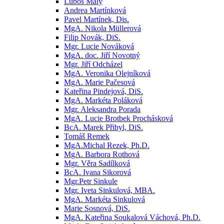
Luboš Malý
Andrea Martínková
Pavel Martínek, Dis.
MgA. Nikola Müllerová
Filip Novák, DiS.
Mgr. Lucie Nováková
MgA. doc. Jiří Novotný
Mgr. Jiří Odcházel
MgA. Veronika Olejníková
MgA. Marie Pačesová
Kateřina Pindejová, DiS.
MgA. Markéta Poláková
Mgr. Aleksandra Porada
MgA. Lucie Brotbek Prochásková
BcA. Marek Přibyl, DiS.
Tomáš Remek
MgA.Michal Rezek, Ph.D.
MgA. Barbora Rothová
Mgr. Věra Sadílková
BcA. Ivana Sikorová
Mgr.Petr Sinkule
Mgr. Iveta Sinkulová, MBA.
MgA. Markéta Sinkulová
Marie Sosnová, DiS.
MgA. Kateřina Soukalová Váchová, Ph.D.