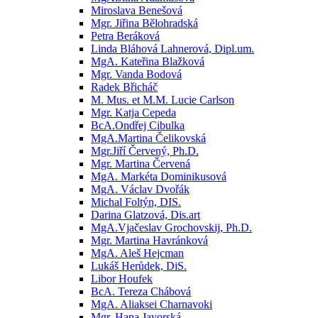
Miroslava Benešová
Mgr. Jiřina Bělohradská
Petra Beráková
Linda Bláhová Lahnerová, Dipl.um.
MgA. Kateřina Blažková
Mgr. Vanda Bodová
Radek Břicháč
M. Mus. et M.M. Lucie Carlson
Mgr. Katja Cepeda
BcA.Ondřej Cibulka
MgA.Martina Čelikovská
Mgr.Jiří Červený, Ph.D.
Mgr. Martina Červená
MgA. Markéta Dominikusová
MgA. Václav Dvořák
Michal Foltýn, DIS.
Darina Glatzová, Dis.art
MgA.Vjačeslav Grochovskij, Ph.D.
Mgr. Martina Havránková
MgA. Aleš Hejcman
Lukáš Herůdek, DiS.
Libor Houfek
BcA. Tereza Chábová
MgA. Aliaksei Charnavoki
Mgr. Hana Javorská