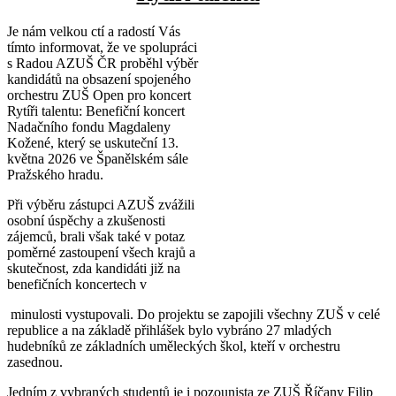
Je nám velkou ctí a radostí Vás
tímto informovat, že ve spolupráci
s Radou AZUŠ ČR proběhl výběr
kandidátů na obsazení spojeného
orchestru ZUŠ Open pro koncert
Rytíři talentu: Benefiční koncert
Nadačního fondu Magdaleny
Kožené, který se uskuteční 13.
května 2026 ve Španělském sále
Pražského hradu.
Při výběru zástupci AZUŠ zvážili
osobní úspěchy a zkušenosti
zájemců, brali však také v potaz
poměrné zastoupení všech krajů a
skutečnost, zda kandidáti již na
benefičních koncertech v
minulosti vystupovali. Do projektu se zapojili všechny ZUŠ v celé
republice a na základě přihlášek bylo vybráno 27 mladých
hudebníků ze základních uměleckých škol, kteří v orchestru
zasednou.
Jedním z vybraných studentů je i pozounista ze ZUŠ Říčany Filip