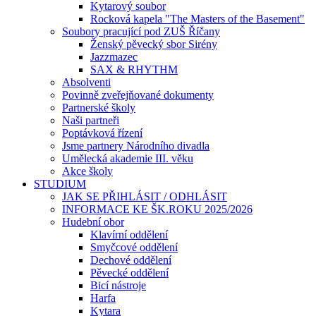
Kytarový soubor
Rocková kapela "The Masters of the Basement"
Soubory pracující pod ZUŠ Říčany
Ženský pěvecký sbor Sirény
Jazzmazec
SAX & RHYTHM
Absolventi
Povinně zveřejňované dokumenty
Partnerské školy
Naši partneři
Poptávková řízení
Jsme partnery Národního divadla
Umělecká akademie III. věku
Akce školy
STUDIUM
JAK SE PŘIHLÁSIT / ODHLÁSIT
INFORMACE KE ŠK.ROKU 2025/2026
Hudební obor
Klavírní oddělení
Smyčcové oddělení
Dechové oddělení
Pěvecké oddělení
Bicí nástroje
Harfa
Kytara