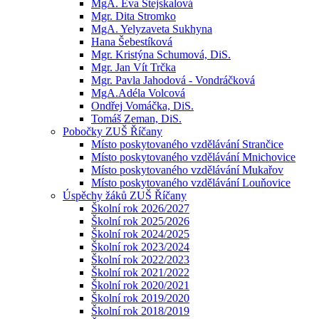
MgA. Eva Stejskalová
Mgr. Dita Stromko
MgA. Yelyzaveta Sukhyna
Hana Šebestíková
Mgr. Kristýna Schumová, DiS.
Mgr. Jan Vít Trčka
Mgr. Pavla Jahodová - Vondráčková
MgA.Adéla Volcová
Ondřej Vomáčka, DiS.
Tomáš Zeman, DiS.
Pobočky ZUŠ Říčany
Místo poskytovaného vzdělávání Strančice
Místo poskytovaného vzdělávání Mnichovice
Místo poskytovaného vzdělávání Mukařov
Místo poskytovaného vzdělávání Louňovice
Úspěchy žáků ZUŠ Říčany
Školní rok 2026/2027
Školní rok 2025/2026
Školní rok 2024/2025
Školní rok 2023/2024
Školní rok 2022/2023
Školní rok 2021/2022
Školní rok 2020/2021
Školní rok 2019/2020
Školní rok 2018/2019