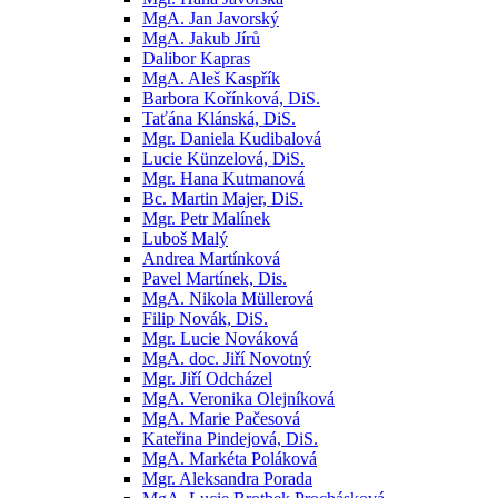
MgA. Jan Javorský
MgA. Jakub Jírů
Dalibor Kapras
MgA. Aleš Kaspřík
Barbora Kořínková, DiS.
Taťána Klánská, DiS.
Mgr. Daniela Kudibalová
Lucie Künzelová, DiS.
Mgr. Hana Kutmanová
Bc. Martin Majer, DiS.
Mgr. Petr Malínek
Luboš Malý
Andrea Martínková
Pavel Martínek, Dis.
MgA. Nikola Müllerová
Filip Novák, DiS.
Mgr. Lucie Nováková
MgA. doc. Jiří Novotný
Mgr. Jiří Odcházel
MgA. Veronika Olejníková
MgA. Marie Pačesová
Kateřina Pindejová, DiS.
MgA. Markéta Poláková
Mgr. Aleksandra Porada