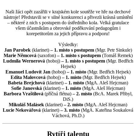
Naši žáci opět zazářili v krajském kole soutěže ve hře na dechové
nástroje! Představili se v silné konkurenci a přivezli krásná umístění
– některé z nich s postupem do ústředního kola. Velká gratulace
všem účastníkům a obrovské poděkování pedagogům i
korepetitorům za jejich přípravu a podporu!
Výsledky:
Jan Parobek
(klarinet)
– 1. místo s postupem
(Mgr. Petr Sinkule)
Marie Němcová
(saxofon)
– 1. místo s postupem
(Tomáš Remek)
Ludmila Wernerová
(hoboj)
– 1. místo s postupem
(Mgr. Bedřich
Hejsek)
Emanuel Ludovít Jan
(hoboj)
– 1. místo
(Mgr. Bedřich Hejsek)
Edita Malovcová
(hoboj)
– 1. místo
(Mgr. Bedřich Hejsek)
Babeta Brejchová
(klarinet)
– 1. místo
(MgA. Aleš Hejcman)
Sofie Janovská
(klarinet)
– 1. místo
(MgA. Aleš Hejcman)
Barbora Vraštilová
(příčná flétna)
– 2. místo
(BcA. Marek Přibyl,
DiS.)
Mikuláš Malásek
(klarinet)
– 2. místo
(MgA. Aleš Hejcman)
Lucie Nekovářová
(klarinet)
– 3. místo
(MgA. Kateřina Soukalová
Váchová, Ph.D.)
Rytíři talentu