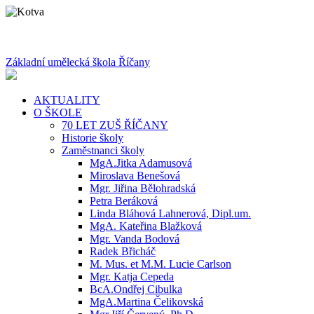
Základní umělecká škola Říčany
AKTUALITY
O ŠKOLE
70 LET ZUŠ ŘÍČANY
Historie školy
Zaměstnanci školy
MgA.Jitka Adamusová
Miroslava Benešová
Mgr. Jiřina Bělohradská
Petra Beráková
Linda Bláhová Lahnerová, Dipl.um.
MgA. Kateřina Blažková
Mgr. Vanda Bodová
Radek Břicháč
M. Mus. et M.M. Lucie Carlson
Mgr. Katja Cepeda
BcA.Ondřej Cibulka
MgA.Martina Čelikovská