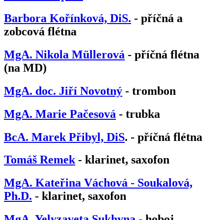
Barbora Kořínková, DiS.
- příčná a
zobcová flétna
MgA. Nikola Müllerová
- příčná flétna
(na MD)
MgA. doc. Jiří Novotný
- trombon
MgA. Marie Pačesová
- trubka
BcA. Marek Přibyl, DiS
. - příčná flétna
Tomáš Remek
- klarinet, saxofon
MgA. Kateřina Váchová - Soukalová,
Ph.D.
- klarinet, saxofon
MgA. Yelyzaveta Sukhyna
- hoboj