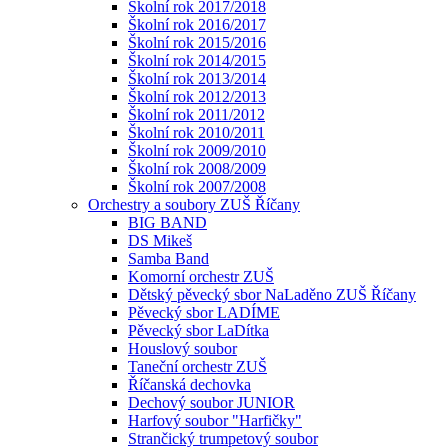
Školní rok 2017/2018
Školní rok 2016/2017
Školní rok 2015/2016
Školní rok 2014/2015
Školní rok 2013/2014
Školní rok 2012/2013
Školní rok 2011/2012
Školní rok 2010/2011
Školní rok 2009/2010
Školní rok 2008/2009
Školní rok 2007/2008
Orchestry a soubory ZUŠ Říčany
BIG BAND
DS Mikeš
Samba Band
Komorní orchestr ZUŠ
Dětský pěvecký sbor NaLaděno ZUŠ Říčany
Pěvecký sbor LADÍME
Pěvecký sbor LaDítka
Houslový soubor
Taneční orchestr ZUŠ
Říčanská dechovka
Dechový soubor JUNIOR
Harfový soubor "Harfičky"
Strančický trumpetový soubor