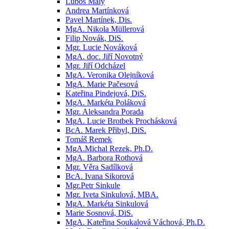
Luboš Malý
Andrea Martínková
Pavel Martínek, Dis.
MgA. Nikola Müllerová
Filip Novák, DiS.
Mgr. Lucie Nováková
MgA. doc. Jiří Novotný
Mgr. Jiří Odcházel
MgA. Veronika Olejníková
MgA. Marie Pačesová
Kateřina Pindejová, DiS.
MgA. Markéta Poláková
Mgr. Aleksandra Porada
MgA. Lucie Brotbek Prochásková
BcA. Marek Přibyl, DiS.
Tomáš Remek
MgA.Michal Rezek, Ph.D.
MgA. Barbora Rothová
Mgr. Věra Sadílková
BcA. Ivana Sikorová
Mgr.Petr Sinkule
Mgr. Iveta Sinkulová, MBA.
MgA. Markéta Sinkulová
Marie Sosnová, DiS.
MgA. Kateřina Soukalová Váchová, Ph.D.