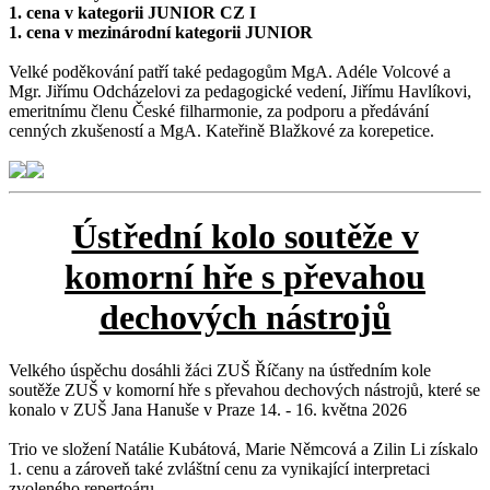
1. cena v kategorii JUNIOR CZ I
1. cena v mezinárodní kategorii JUNIOR
Velké poděkování patří také pedagogům MgA. Adéle Volcové a
Mgr. Jiřímu Odcházelovi za pedagogické vedení, Jiřímu Havlíkovi,
emeritnímu členu České filharmonie, za podporu a předávání
cenných zkušeností a MgA. Kateřině Blažkové za korepetice.
Ústřední kolo soutěže v
komorní hře s převahou
dechových nástrojů
Velkého úspěchu dosáhli žáci ZUŠ Říčany na ústředním kole
soutěže ZUŠ v komorní hře s převahou dechových nástrojů, které se
konalo v ZUŠ Jana Hanuše v Praze 14. - 16. května 2026
Trio ve složení Natálie Kubátová, Marie Němcová a Zilin Li získalo
1. cenu a zároveň také zvláštní cenu za vynikající interpretaci
zvoleného repertoáru.