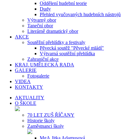
Oddělení hudební teorie
Dudy
Přehled vyučovaných hudebních nástrojů
Výtvarný obor
Taneční obor
Literárně dramatický obor
AKCE
Soutěžní přehlídky a festivaly
Pěvecká soutěž "Pěvecké mládí"
Výtvarná soutěžní přehlídka
Zahraniční akce
KRAJ. UMĚLECKÁ RADA
GALERIE
Fotogalerie
VIDEA
KONTAKTY
AKTUALITY
O ŠKOLE
70 LET ZUŠ ŘÍČANY
Historie školy
Zaměstnanci školy
MgA.Jitka Adamusová