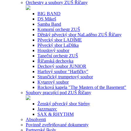
Orchestry a soubory ZUŠ Říčany
BIG BAND
DS Mikeš
Samba Band
Komorní orchestr ZUŠ
Dětský pěvecký sbor NaLaděno ZUŠ Říčany
Pěvecký sbor LADÍME
Pěvecký sbor LaDítka
Houslový soubor
Taneční orchestr ZUŠ
Říčanská dechovka
Dechový soubor JUNIOR
Harfový soubor "Harfičky"
Strančický trumpetový soubor
Kytarový soubor
Rocková kapela "The Masters of the Basement"
Soubory pracující pod ZUŠ Říčany
Ženský pěvecký sbor Sirény
Jazzmazec
SAX & RHYTHM
Absolventi
Povinně zveřejňované dokumenty
Partnerské školy