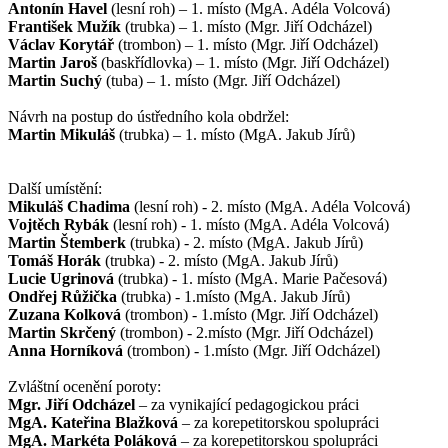
Antonín Havel
(lesní roh) – 1. místo (MgA. Adéla Volcová)
František Mužík
(trubka) – 1. místo (Mgr. Jiří Odcházel)
Václav Korytář
(trombon) – 1. místo (Mgr. Jiří Odcházel)
Martin Jaroš
(baskřídlovka) – 1. místo (Mgr. Jiří Odcházel)
Martin Suchý
(tuba) – 1. místo (Mgr. Jiří Odcházel)
Návrh na postup do ústředního kola obdržel:
Martin Mikuláš
(trubka) – 1. místo (MgA. Jakub Jírů)
Další umístění:
Mikuláš Chadima
(lesní roh) - 2. místo (MgA. Adéla Volcová)
Vojtěch Rybák
(lesní roh) - 1. místo (MgA. Adéla Volcová)
Martin Štemberk
(trubka) - 2. místo (MgA. Jakub Jírů)
Tomáš Horák
(trubka) - 2. místo (MgA. Jakub Jírů)
Lucie Ugrinová
(trubka) - 1. místo (MgA. Marie Pačesová)
Ondřej Růžička
(trubka) - 1.místo (MgA. Jakub Jírů)
Zuzana Kolková
(trombon) - 1.místo (Mgr. Jiří Odcházel)
Martin Skrčený
(trombon) - 2.místo (Mgr. Jiří Odcházel)
Anna Horníková
(trombon) - 1.místo (Mgr. Jiří Odcházel)
Zvláštní ocenění poroty:
Mgr. Jiří Odcházel
– za vynikající pedagogickou práci
MgA. Kateřina Blažková
– za korepetitorskou spolupráci
MgA. Markéta Poláková
– za korepetitorskou spolupráci