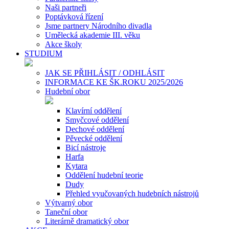
Naši partneři
Poptávková řízení
Jsme partnery Národního divadla
Umělecká akademie III. věku
Akce školy
STUDIUM
JAK SE PŘIHLÁSIT / ODHLÁSIT
INFORMACE KE ŠK.ROKU 2025/2026
Hudební obor
Klavírní oddělení
Smyčcové oddělení
Dechové oddělení
Pěvecké oddělení
Bicí nástroje
Harfa
Kytara
Oddělení hudební teorie
Dudy
Přehled vyučovaných hudebních nástrojů
Výtvarný obor
Taneční obor
Literárně dramatický obor