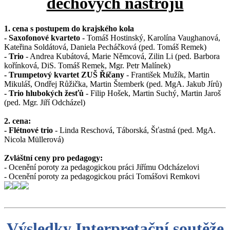
dechových nástrojů
1. cena s postupem do krajského kola
- Saxofonové kvarteto
- Tomáš Hostinský, Karolína Vaughanová,
Kateřina Soldátová, Daniela Pecháčková (ped. Tomáš Remek)
- Trio
- Andrea Kubátová, Marie Němcová, Zilin Li (ped. Barbora
kořínková, DiS. Tomáš Remek, Mgr. Petr Malínek)
- Trumpetový kvartet ZUŠ Říčany
- František Mužík, Martin
Mikuláš, Ondřej Růžička, Martin Štemberk (ped. MgA. Jakub Jírů)
- Trio hlubokých žesťů
- Filip Hošek, Martin Suchý, Martin Jaroš
(ped. Mgr. Jiří Odcházel)
2. cena:
- Flétnové trio
- Linda Reschová, Táborská, Šťastná (ped. MgA.
Nicola Müllerová)
Zvláštní ceny pro pedagogy:
- Ocenění poroty za pedagogickou práci Jiřímu Odcházelovi
- Ocenění poroty za pedagogickou práci Tomášovi Remkovi
Výsledky Interpretační soutěže