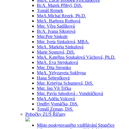
MgA. Lucie Brotbek Prochásková
BcA. Marek Přibyl, DiS.
Tomáš Remek
MgA.Michal Rezek, Ph.D.
MgA. Barbora Rothová
Mgr. Věra Sadílková
BcA. Ivana Sikorová
Mgr.Petr Sinkule
Mgr. Iveta Sinkulová, MBA.
MgA. Markéta Sinkulová
Marie Sosnová, DiS.
MgA. Kateřina Soukalová Váchová, Ph.D.
MgA. Eva Stejskalová
Mgr. Dita Stromko
MgA. Yelyzaveta Sukhyna
Hana Šebestíková
Mgr. Kristýna Schumová, DiS.
Mgr. Jan Vít Trčka
Mgr. Pavla Jahodová - Vondráčková
MgA.Adéla Volcová
Ondřej Vomáčka, DiS.
Tomáš Zeman, DiS.
Pobočky ZUŠ Říčany
Místo poskytovaného vzdělávání Strančice