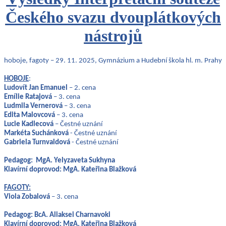
Českého svazu dvouplátkových
nástrojů
hoboje, fagoty – 29. 11. 2025, Gymnázium a Hudební škola hl. m. Prahy
HOBOJE
:
Ludovít Jan Emanuel
– 2. cena
Emílie Ratajová
– 3. cena
Ludmila Vernerová
– 3. cena
Edita Malovcová
– 3. cena
Lucie Kadlecová
– Čestné uznání
Markéta Suchánková
- Čestné uznání
Gabriela Turnvaldová
- Čestné uznání
Pedagog: MgA. Yelyzaveta Sukhyna
Klavírní doprovod: MgA. Kateřina Blažková
FAGOTY:
Viola Zobalová
– 3. cena
Pedagog: BcA. Aliaksei Charnavoki
Klavírní doprovod: MgA. Kateřina Blažková