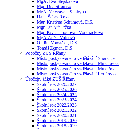
MgA. Eva Stejskalová
Mgr. Dita Stromko
MgA. Yelyzaveta Sukhyna
Hana Šebestíková
Mgr. Kristýna Schumová, DiS.
Mgr. Jan Vít Trčka
Mgr. Pavla Jahodová - Vondráčková
MgA.Adéla Volcová
Ondřej Vomáčka, DiS.
Tomáš Zeman, DiS.
Pobočky ZUŠ Říčany
Místo poskytovaného vzdělávání Strančice
Místo poskytovaného vzdělávání Mnichovice
Místo poskytovaného vzdělávání Mukařov
Místo poskytovaného vzdělávání Louňovice
Úspěchy žáků ZUŠ Říčany
Školní rok 2026/2027
Školní rok 2025/2026
Školní rok 2024/2025
Školní rok 2023/2024
Školní rok 2022/2023
Školní rok 2021/2022
Školní rok 2020/2021
Školní rok 2019/2020
Školní rok 2018/2019