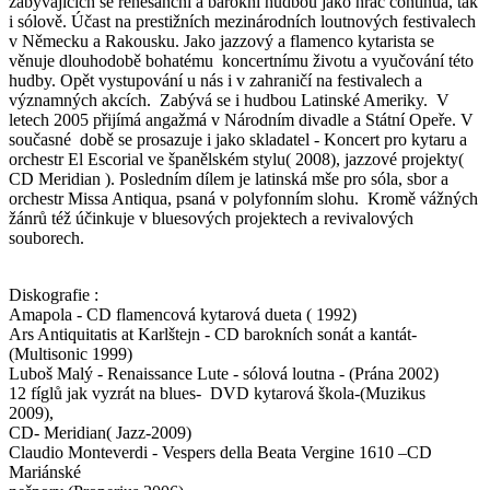
zabývajících se renesanční a barokní hudbou jako hráč continua, tak
i sólově. Účast na prestižních mezinárodních loutnových festivalech
v Německu a Rakousku. Jako jazzový a flamenco kytarista se
věnuje dlouhodobě bohatému koncertnímu životu a vyučování této
hudby. Opět vystupování u nás i v zahraničí na festivalech a
významných akcích. Zabývá se i hudbou Latinské Ameriky. V
letech 2005 přijímá angažmá v Národním divadle a Státní Opeře. V
současné době se prosazuje i jako skladatel - Koncert pro kytaru a
orchestr El Escorial ve španělském stylu( 2008), jazzové projekty(
CD Meridian ). Posledním dílem je latinská mše pro sóla, sbor a
orchestr Missa Antiqua, psaná v polyfonním slohu. Kromě vážných
žánrů též účinkuje v bluesových projektech a revivalových
souborech.
Diskografie :
Amapola - CD flamencová kytarová dueta ( 1992)
Ars Antiquitatis at Karlštejn - CD barokních sonát a kantát-
(Multisonic 1999)
Luboš Malý - Renaissance Lute - sólová loutna - (Prána 2002)
12 fíglů jak vyzrát na blues- DVD kytarová škola-(Muzikus
2009),
CD- Meridian( Jazz-2009)
Claudio Monteverdi - Vespers della Beata Vergine 1610 –CD
Mariánské