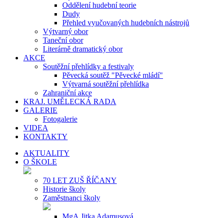
Oddělení hudební teorie
Dudy
Přehled vyučovaných hudebních nástrojů
Výtvarný obor
Taneční obor
Literárně dramatický obor
AKCE
Soutěžní přehlídky a festivaly
Pěvecká soutěž "Pěvecké mládí"
Výtvarná soutěžní přehlídka
Zahraniční akce
KRAJ. UMĚLECKÁ RADA
GALERIE
Fotogalerie
VIDEA
KONTAKTY
AKTUALITY
O ŠKOLE
70 LET ZUŠ ŘÍČANY
Historie školy
Zaměstnanci školy
MgA.Jitka Adamusová