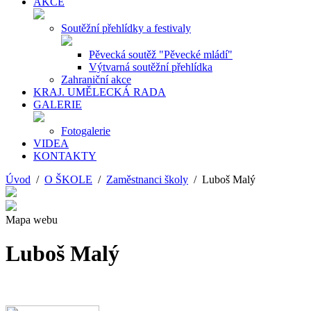
AKCE
Soutěžní přehlídky a festivaly
Pěvecká soutěž "Pěvecké mládí"
Výtvarná soutěžní přehlídka
Zahraniční akce
KRAJ. UMĚLECKÁ RADA
GALERIE
Fotogalerie
VIDEA
KONTAKTY
Úvod
/
O ŠKOLE
/
Zaměstnanci školy
/ Luboš Malý
Mapa webu
Luboš Malý