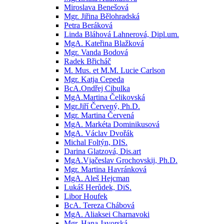
Miroslava Benešová
Mgr. Jiřina Bělohradská
Petra Beráková
Linda Bláhová Lahnerová, Dipl.um.
MgA. Kateřina Blažková
Mgr. Vanda Bodová
Radek Břicháč
M. Mus. et M.M. Lucie Carlson
Mgr. Katja Cepeda
BcA.Ondřej Cibulka
MgA.Martina Čelikovská
Mgr.Jiří Červený, Ph.D.
Mgr. Martina Červená
MgA. Markéta Dominikusová
MgA. Václav Dvořák
Michal Foltýn, DIS.
Darina Glatzová, Dis.art
MgA.Vjačeslav Grochovskij, Ph.D.
Mgr. Martina Havránková
MgA. Aleš Hejcman
Lukáš Herůdek, DiS.
Libor Houfek
BcA. Tereza Chábová
MgA. Aliaksei Charnavoki
Mgr. Hana Javorská