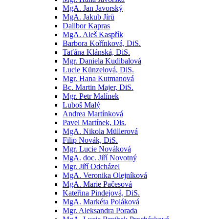
MgA. Jan Javorský
MgA. Jakub Jírů
Dalibor Kapras
MgA. Aleš Kaspřík
Barbora Kořínková, DiS.
Taťána Klánská, DiS.
Mgr. Daniela Kudibalová
Lucie Künzelová, DiS.
Mgr. Hana Kutmanová
Bc. Martin Majer, DiS.
Mgr. Petr Malínek
Luboš Malý
Andrea Martínková
Pavel Martínek, Dis.
MgA. Nikola Müllerová
Filip Novák, DiS.
Mgr. Lucie Nováková
MgA. doc. Jiří Novotný
Mgr. Jiří Odcházel
MgA. Veronika Olejníková
MgA. Marie Pačesová
Kateřina Pindejová, DiS.
MgA. Markéta Poláková
Mgr. Aleksandra Porada