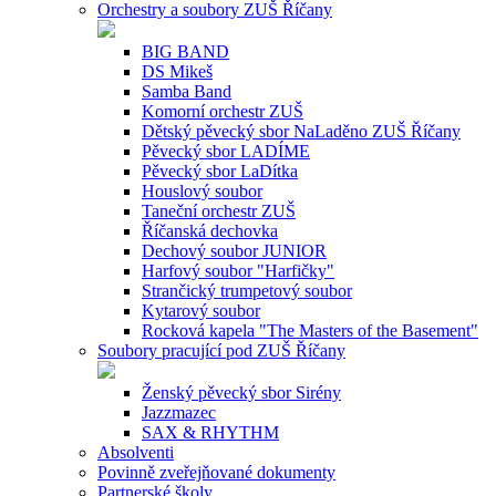
Orchestry a soubory ZUŠ Říčany
BIG BAND
DS Mikeš
Samba Band
Komorní orchestr ZUŠ
Dětský pěvecký sbor NaLaděno ZUŠ Říčany
Pěvecký sbor LADÍME
Pěvecký sbor LaDítka
Houslový soubor
Taneční orchestr ZUŠ
Říčanská dechovka
Dechový soubor JUNIOR
Harfový soubor "Harfičky"
Strančický trumpetový soubor
Kytarový soubor
Rocková kapela "The Masters of the Basement"
Soubory pracující pod ZUŠ Říčany
Ženský pěvecký sbor Sirény
Jazzmazec
SAX & RHYTHM
Absolventi
Povinně zveřejňované dokumenty
Partnerské školy