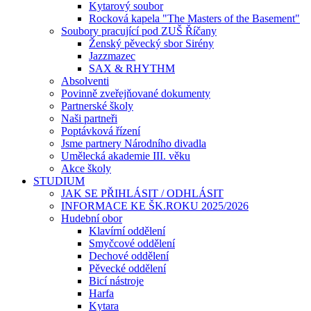
Kytarový soubor
Rocková kapela "The Masters of the Basement"
Soubory pracující pod ZUŠ Říčany
Ženský pěvecký sbor Sirény
Jazzmazec
SAX & RHYTHM
Absolventi
Povinně zveřejňované dokumenty
Partnerské školy
Naši partneři
Poptávková řízení
Jsme partnery Národního divadla
Umělecká akademie III. věku
Akce školy
STUDIUM
JAK SE PŘIHLÁSIT / ODHLÁSIT
INFORMACE KE ŠK.ROKU 2025/2026
Hudební obor
Klavírní oddělení
Smyčcové oddělení
Dechové oddělení
Pěvecké oddělení
Bicí nástroje
Harfa
Kytara