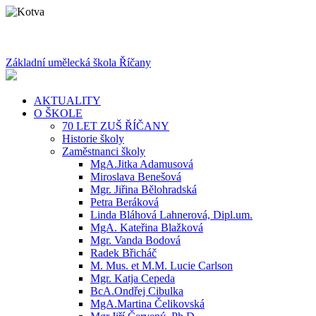
Základní umělecká škola Říčany
AKTUALITY
O ŠKOLE
70 LET ZUŠ ŘÍČANY
Historie školy
Zaměstnanci školy
MgA.Jitka Adamusová
Miroslava Benešová
Mgr. Jiřina Bělohradská
Petra Beráková
Linda Bláhová Lahnerová, Dipl.um.
MgA. Kateřina Blažková
Mgr. Vanda Bodová
Radek Břicháč
M. Mus. et M.M. Lucie Carlson
Mgr. Katja Cepeda
BcA.Ondřej Cibulka
MgA.Martina Čelikovská