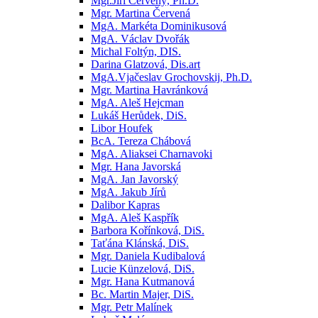
Mgr.Jiří Červený, Ph.D.
Mgr. Martina Červená
MgA. Markéta Dominikusová
MgA. Václav Dvořák
Michal Foltýn, DIS.
Darina Glatzová, Dis.art
MgA.Vjačeslav Grochovskij, Ph.D.
Mgr. Martina Havránková
MgA. Aleš Hejcman
Lukáš Herůdek, DiS.
Libor Houfek
BcA. Tereza Chábová
MgA. Aliaksei Charnavoki
Mgr. Hana Javorská
MgA. Jan Javorský
MgA. Jakub Jírů
Dalibor Kapras
MgA. Aleš Kaspřík
Barbora Kořínková, DiS.
Taťána Klánská, DiS.
Mgr. Daniela Kudibalová
Lucie Künzelová, DiS.
Mgr. Hana Kutmanová
Bc. Martin Majer, DiS.
Mgr. Petr Malínek