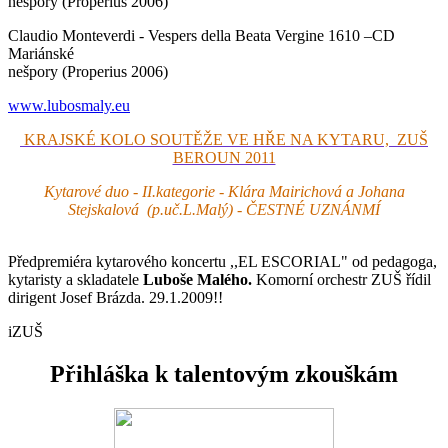
nešpory (Properius 2006)
Claudio Monteverdi - Vespers della Beata Vergine 1610 –CD
Mariánské
nešpory (Properius 2006)
www.lubosmaly.eu
KRAJSKÉ KOLO SOUTĚŽE VE HŘE NA KYTARU, ZUŠ
BEROUN 2011
Kytarové duo - II.kategorie - Klára Mairichová a Johana
Stejskalová (p.uč.L.Malý) - ČESTNÉ UZNÁNMÍ
Předpremiéra kytarového koncertu ,,EL ESCORIAL" od pedagoga,
kytaristy a skladatele
Luboše Malého.
Komorní orchestr ZUŠ řídil
dirigent Josef Brázda. 29.1.2009!!
iZUŠ
Přihláška k talentovým zkouškám