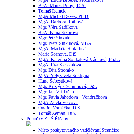
MgA. Lucie Brotbek Prochásková
BcA. Marek Přibyl, DiS.
Tomáš Remek
MgA.Michal Rezek, Ph.D.
MgA. Barbora Rothová
Mgr. Věra Sadílková
BcA. Ivana Sikorová
Mgr.Petr Sinkule
Mgr. Iveta Sinkulová, MBA.
MgA. Markéta Sinkulová
Marie Sosnová, DiS.
MgA. Kateřina Soukalová Váchová, Ph.D.
MgA. Eva Stejskalová
Mgr. Dita Stromko
MgA. Yelyzaveta Sukhyna
Hana Šebestíková
Mgr. Kristýna Schumová, DiS.
Mgr. Jan Vít Trčka
Mgr. Pavla Jahodová - Vondráčková
MgA.Adéla Volcová
Ondřej Vomáčka, DiS.
Tomáš Zeman, DiS.
Pobočky ZUŠ Říčany
Místo poskytovaného vzdělávání Strančice