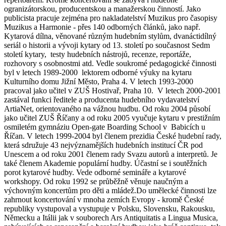
ogranizátorskou, producentskou a manažerskou činností. Jako
publicista pracuje zejména pro nakladatelství Muzikus pro časopisy
Muzikus a Harmonie - přes 140 odborných článků, jako např.
Kytarová dílna, věnované různým hudebním stylům, dvanáctidílný
seriál o historii a vývoji kytary od 13. století po současnost Sedm
století kytary, testy hudebních nástrojů, recenze, reportáže,
rozhovory s osobnostmi atd. Vedle soukromé pedagogické činnosti
byl v letech 1989-2000 lektorem odborné výuky na kytaru
Kulturního domu Jižní Město, Praha 4. V letech 1993-2000
pracoval jako učitel v ZUŠ Hostivař, Praha 10. V letech 2000-2001
zastával funkci ředitele a producenta hudebního vydavatelství
ArtiaNet, orientovaného na vážnou hudbu. Od roku 2004 působí
jako učitel ZUŠ Říčany a od roku 2005 vyučuje kytaru v prestižním
osmiletém gymnáziu Open-gate Boarding School v Babicích u
Říčan. V letech 1999-2004 byl členem prezidia České hudební rady,
která sdružuje 43 nejvýznamějších hudebních institucí ČR pod
Unescem a od roku 2001 členem rady Svazu autorů a interpretů. Je
také členem Akademie populární hudby. Účastní se i soutěžních
porot kytarové hudby. Vede odborné semináře a kytarové
workshopy. Od roku 1992 se průběžně věnuje naučným a
výchovným koncertům pro děti a mládež.Do umělecké činnosti lze
zahrnout koncertování v mnoha zemích Evropy - kromě České
republiky vystupoval a vystupuje v Polsku, Slovensku, Rakousku,
Německu a Itálii jak v souborech Ars Antiquitatis a Lingua Musica,