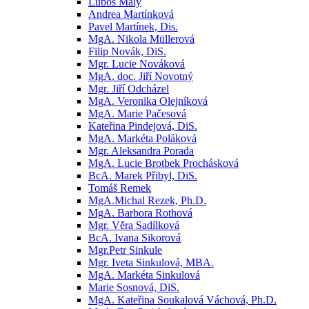
Luboš Malý
Andrea Martínková
Pavel Martínek, Dis.
MgA. Nikola Müllerová
Filip Novák, DiS.
Mgr. Lucie Nováková
MgA. doc. Jiří Novotný
Mgr. Jiří Odcházel
MgA. Veronika Olejníková
MgA. Marie Pačesová
Kateřina Pindejová, DiS.
MgA. Markéta Poláková
Mgr. Aleksandra Porada
MgA. Lucie Brotbek Prochásková
BcA. Marek Přibyl, DiS.
Tomáš Remek
MgA.Michal Rezek, Ph.D.
MgA. Barbora Rothová
Mgr. Věra Sadílková
BcA. Ivana Sikorová
Mgr.Petr Sinkule
Mgr. Iveta Sinkulová, MBA.
MgA. Markéta Sinkulová
Marie Sosnová, DiS.
MgA. Kateřina Soukalová Váchová, Ph.D.