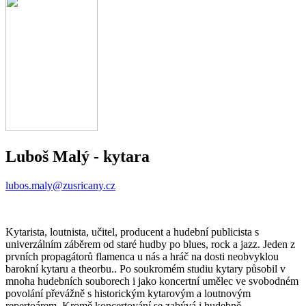
Luboš Malý
- kytara
lubos.maly@zusricany.cz
Kytarista, loutnista, učitel, producent a hudební publicista s
univerzálním záběrem od staré hudby po blues, rock a jazz. Jeden z
prvních propagátorů flamenca u nás a hráč na dosti neobvyklou
barokní kytaru a theorbu.. Po soukromém studiu kytary působil v
mnoha hudebních souborech i jako koncertní umělec ve svobodném
povolání převážně s historickým kytarovým a loutnovým
repertoárem. Kromě koncertování se zabývá i hudebně