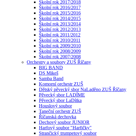
Školní rok 2017/2018
Školní rok 2016/2017
Školní rok 2015/2016
Školní rok 2014/2015
Školní rok 2013/2014
Školní rok 2012/2013
Školní rok 2011/2012
Školní rok 2010/2011
Školní rok 2009/2010
Školní rok 2008/2009
Školní rok 2007/2008
Orchestry a soubory ZUŠ Říčany
BIG BAND
DS Mikeš
Samba Band
Komorní orchestr ZUŠ
Dětský pěvecký sbor NaLaděno ZUŠ Říčany
Pěvecký sbor LADÍME
Pěvecký sbor LaDítka
Houslový soubor
Taneční orchestr ZUŠ
Říčanská dechovka
Dechový soubor JUNIOR
Harfový soubor "Harfičky"
Strančický trumpetový soubor