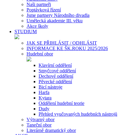
Naši partneři
Poptávková řízení
Jsme partnery Národního divadla
Umělecká akademie III. věku
Akce školy
STUDIUM
JAK SE PŘIHLÁSIT / ODHLÁSIT
INFORMACE KE ŠK.ROKU 2025/2026
Hudební obor
Klavírní oddělení
Smyčcové oddělení
Dechové oddělení
Pěvecké oddělení
Bicí nástroje
Harfa
Kytara
Oddělení hudební teorie
Dudy
Přehled vyučovaných hudebních nástrojů
Výtvarný obor
Taneční obor
Literárně dramatický obor