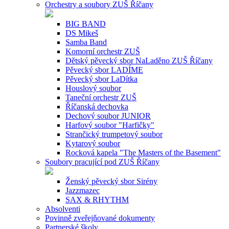
Orchestry a soubory ZUŠ Říčany
BIG BAND
DS Mikeš
Samba Band
Komorní orchestr ZUŠ
Dětský pěvecký sbor NaLaděno ZUŠ Říčany
Pěvecký sbor LADÍME
Pěvecký sbor LaDítka
Houslový soubor
Taneční orchestr ZUŠ
Říčanská dechovka
Dechový soubor JUNIOR
Harfový soubor "Harfičky"
Strančický trumpetový soubor
Kytarový soubor
Rocková kapela "The Masters of the Basement"
Soubory pracující pod ZUŠ Říčany
Ženský pěvecký sbor Sirény
Jazzmazec
SAX & RHYTHM
Absolventi
Povinně zveřejňované dokumenty
Partnerské školy