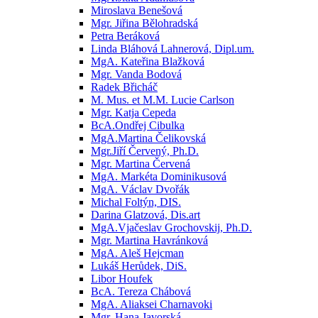
Miroslava Benešová
Mgr. Jiřina Bělohradská
Petra Beráková
Linda Bláhová Lahnerová, Dipl.um.
MgA. Kateřina Blažková
Mgr. Vanda Bodová
Radek Břicháč
M. Mus. et M.M. Lucie Carlson
Mgr. Katja Cepeda
BcA.Ondřej Cibulka
MgA.Martina Čelikovská
Mgr.Jiří Červený, Ph.D.
Mgr. Martina Červená
MgA. Markéta Dominikusová
MgA. Václav Dvořák
Michal Foltýn, DIS.
Darina Glatzová, Dis.art
MgA.Vjačeslav Grochovskij, Ph.D.
Mgr. Martina Havránková
MgA. Aleš Hejcman
Lukáš Herůdek, DiS.
Libor Houfek
BcA. Tereza Chábová
MgA. Aliaksei Charnavoki
Mgr. Hana Javorská