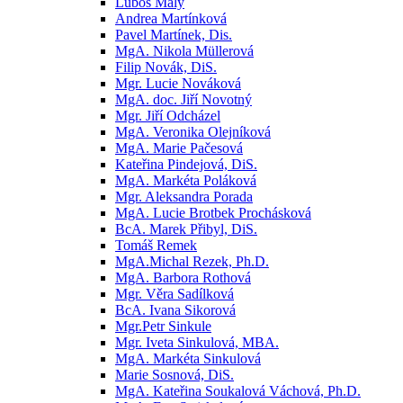
Luboš Malý
Andrea Martínková
Pavel Martínek, Dis.
MgA. Nikola Müllerová
Filip Novák, DiS.
Mgr. Lucie Nováková
MgA. doc. Jiří Novotný
Mgr. Jiří Odcházel
MgA. Veronika Olejníková
MgA. Marie Pačesová
Kateřina Pindejová, DiS.
MgA. Markéta Poláková
Mgr. Aleksandra Porada
MgA. Lucie Brotbek Prochásková
BcA. Marek Přibyl, DiS.
Tomáš Remek
MgA.Michal Rezek, Ph.D.
MgA. Barbora Rothová
Mgr. Věra Sadílková
BcA. Ivana Sikorová
Mgr.Petr Sinkule
Mgr. Iveta Sinkulová, MBA.
MgA. Markéta Sinkulová
Marie Sosnová, DiS.
MgA. Kateřina Soukalová Váchová, Ph.D.