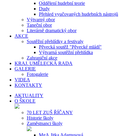
Oddělení hudební teorie
Dudy
Přehled vyučovaných hudebních nástrojů
Výtvarný obor
Taneční obor
Literárně dramatický obor
AKCE
Soutěžní přehlídky a festivaly
Pěvecká soutěž "Pěvecké mládí"
Výtvarná soutěžní přehlídka
Zahraniční akce
KRAJ. UMĚLECKÁ RADA
GALERIE
Fotogalerie
VIDEA
KONTAKTY
AKTUALITY
O ŠKOLE
70 LET ZUŠ ŘÍČANY
Historie školy
Zaměstnanci školy
MgA.Jitka Adamusová