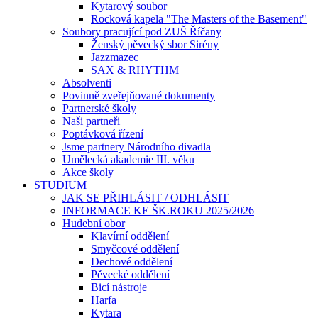
Kytarový soubor
Rocková kapela "The Masters of the Basement"
Soubory pracující pod ZUŠ Říčany
Ženský pěvecký sbor Sirény
Jazzmazec
SAX & RHYTHM
Absolventi
Povinně zveřejňované dokumenty
Partnerské školy
Naši partneři
Poptávková řízení
Jsme partnery Národního divadla
Umělecká akademie III. věku
Akce školy
STUDIUM
JAK SE PŘIHLÁSIT / ODHLÁSIT
INFORMACE KE ŠK.ROKU 2025/2026
Hudební obor
Klavírní oddělení
Smyčcové oddělení
Dechové oddělení
Pěvecké oddělení
Bicí nástroje
Harfa
Kytara