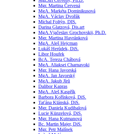
Mgr.Jiří Červený, Ph.D.
Mgr. Martina Červená
MgA. Markéta Dominikusová
MgA. Václav Dvořák
Michal Foltýn, DIS.
Darina Glatzová, Dis.art
MgA.Vjačeslav Grochovskij, Ph.D.
Mgr. Martina Havránková
MgA. Aleš Hejcman
Lukáš Herůdek, DiS.
Libor Houfek
BcA. Tereza Chábová
MgA. Aliaksei Charnavoki
Mgr. Hana Javorská
MgA. Jan Javorský
MgA. Jakub Jírů
Dalibor Kapras
MgA. Aleš Kaspřík
Barbora Kořínková, DiS.
Taťána Klánská, DiS.
Mgr. Daniela Kudibalová
Lucie Künzelová, DiS.
Mgr. Hana Kutmanová
Bc. Martin Majer, DiS.
Mgr. Petr Malínek