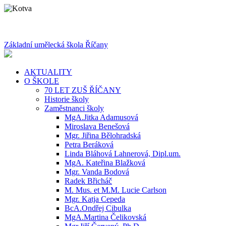
Základní umělecká škola Říčany
AKTUALITY
O ŠKOLE
70 LET ZUŠ ŘÍČANY
Historie školy
Zaměstnanci školy
MgA.Jitka Adamusová
Miroslava Benešová
Mgr. Jiřina Bělohradská
Petra Beráková
Linda Bláhová Lahnerová, Dipl.um.
MgA. Kateřina Blažková
Mgr. Vanda Bodová
Radek Břicháč
M. Mus. et M.M. Lucie Carlson
Mgr. Katja Cepeda
BcA.Ondřej Cibulka
MgA.Martina Čelikovská