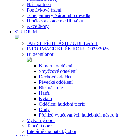
Naši partneři
Poptávková řízení
Jsme partnery Národního divadla
Umělecká akademie III. věku
Akce školy
STUDIUM
JAK SE PŘIHLÁSIT / ODHLÁSIT
INFORMACE KE ŠK.ROKU 2025/2026
Hudební obor
Klavírní oddělení
Smyčcové oddělení
Dechové oddělení
Pěvecké oddělení
Bicí nástroje
Harfa
Kytara
Oddělení hudební teorie
Dudy
Přehled vyučovaných hudebních nástrojů
Výtvarný obor
Taneční obor
Literárně dramatický obor