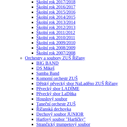
Školní rok 2017/2018
Školní rok 2016/2017
Školní rok 2015/2016
Školní rok 2014/2015
Školní rok 2013/2014
Školní rok 2012/2013
Školní rok 2011/2012
Školní rok 2010/2011
Školní rok 2009/2010
Školní rok 2008/2009
Školní rok 2007/2008
Orchestry a soubory ZUŠ Říčany
BIG BAND
DS Mikeš
Samba Band
Komorní orchestr ZUŠ
Dětský pěvecký sbor NaLaděno ZUŠ Říčany
Pěvecký sbor LADÍME
Pěvecký sbor LaDítka
Houslový soubor
Taneční orchestr ZUŠ
Říčanská dechovka
Dechový soubor JUNIOR
Harfový soubor "Harfičky"
Strančický trumpetový soubor