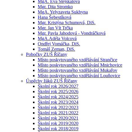
MgA. Eva Stejskalová
Mgr. Dita Stromko
MgA. Yelyzaveta Sukhyna
Hana Šebestíková
Mgr. Kristýna Schumová, DiS.
Mgr. Jan Vít Trčka
Mgr. Pavla Jahodová - Vondráčková
MgA.Adéla Volcová
Ondřej Vomáčka, DiS.
Tomáš Zeman, DiS.
Pobočky ZUŠ Říčany
Místo poskytovaného vzdělávání Strančice
Místo poskytovaného vzdělávání Mnichovice
Místo poskytovaného vzdělávání Mukařov
Místo poskytovaného vzdělávání Louňovice
Úspěchy žáků ZUŠ Říčany
Školní rok 2026/2027
Školní rok 2025/2026
Školní rok 2024/2025
Školní rok 2023/2024
Školní rok 2022/2023
Školní rok 2021/2022
Školní rok 2020/2021
Školní rok 2019/2020
Školní rok 2018/2019