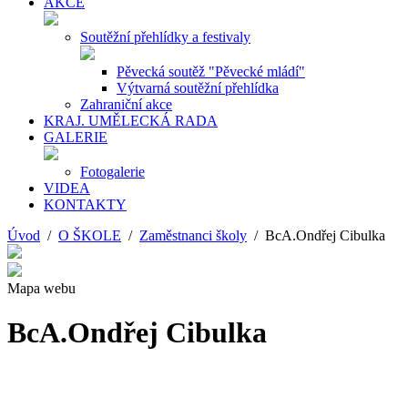
AKCE
Soutěžní přehlídky a festivaly
Pěvecká soutěž "Pěvecké mládí"
Výtvarná soutěžní přehlídka
Zahraniční akce
KRAJ. UMĚLECKÁ RADA
GALERIE
Fotogalerie
VIDEA
KONTAKTY
Úvod
/
O ŠKOLE
/
Zaměstnanci školy
/ BcA.Ondřej Cibulka
Mapa webu
BcA.Ondřej Cibulka