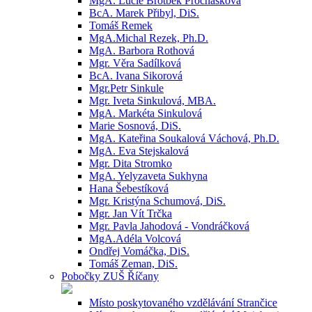
MgA. Lucie Brotbek Prochásková
BcA. Marek Přibyl, DiS.
Tomáš Remek
MgA.Michal Rezek, Ph.D.
MgA. Barbora Rothová
Mgr. Věra Sadílková
BcA. Ivana Sikorová
Mgr.Petr Sinkule
Mgr. Iveta Sinkulová, MBA.
MgA. Markéta Sinkulová
Marie Sosnová, DiS.
MgA. Kateřina Soukalová Váchová, Ph.D.
MgA. Eva Stejskalová
Mgr. Dita Stromko
MgA. Yelyzaveta Sukhyna
Hana Šebestíková
Mgr. Kristýna Schumová, DiS.
Mgr. Jan Vít Trčka
Mgr. Pavla Jahodová - Vondráčková
MgA.Adéla Volcová
Ondřej Vomáčka, DiS.
Tomáš Zeman, DiS.
Pobočky ZUŠ Říčany
Místo poskytovaného vzdělávání Strančice