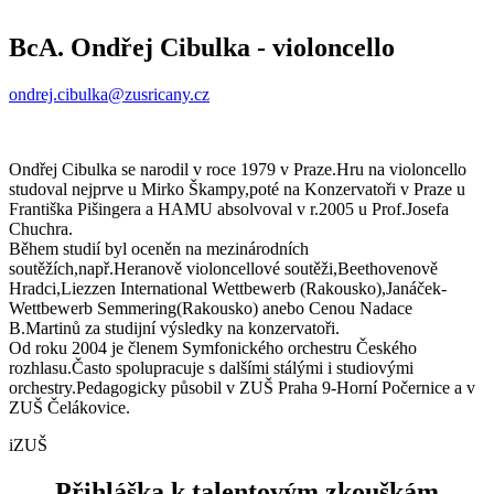
BcA. Ondřej Cibulka
- violoncello
ondrej.cibulka@zusricany.cz
Ondřej Cibulka se narodil v roce 1979 v Praze.Hru na violoncello
studoval nejprve u Mirko Škampy,poté na Konzervatoři v Praze u
Františka Pišingera a HAMU absolvoval v r.2005 u Prof.Josefa
Chuchra.
Během studií byl oceněn na mezinárodních
soutěžích,např.Heranově violoncellové soutěži,Beethovenově
Hradci,Liezzen International Wettbewerb (Rakousko),Janáček-
Wettbewerb Semmering(Rakousko) anebo Cenou Nadace
B.Martinů za studijní výsledky na konzervatoři.
Od roku 2004 je členem Symfonického orchestru Českého
rozhlasu.Často spolupracuje s dalšími stálými i studiovými
orchestry.Pedagogicky působil v ZUŠ Praha 9-Horní Počernice a v
ZUŠ Čelákovice.
iZUŠ
Přihláška k talentovým zkouškám