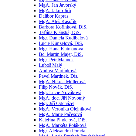
MgA. Jan Javorský
MgA. Jakub Jírů
Dalibor Kapras
MgA. Aleš Kaspřík
Barbora Kořínková, DiS.
Taťána Klánská, DiS.
Mgr. Daniela Kudibalová
Lucie Künzelová, DiS.
Mgr. Hana Kutmanová
Bc. Martin Majer, DiS.
Mgr. Petr Malínek
Luboš Malý
Andrea Martínková
Pavel Martínek, Dis.
MgA. Nikola Müllerová
Filip Novák, DiS.
Mgr. Lucie Nováková
MgA. doc. Jiří Novotný
Mgr. Jiří Odcházel
MgA. Veronika Olejníková
MgA. Marie Pačesová
Kateřina Pindejová, DiS.
MgA. Markéta Poláková
Mgr. Aleksandra Porada