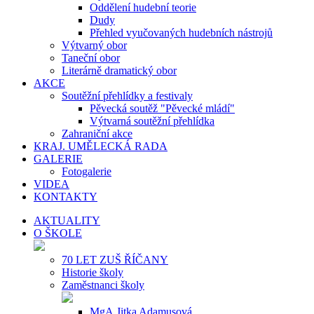
Oddělení hudební teorie
Dudy
Přehled vyučovaných hudebních nástrojů
Výtvarný obor
Taneční obor
Literárně dramatický obor
AKCE
Soutěžní přehlídky a festivaly
Pěvecká soutěž "Pěvecké mládí"
Výtvarná soutěžní přehlídka
Zahraniční akce
KRAJ. UMĚLECKÁ RADA
GALERIE
Fotogalerie
VIDEA
KONTAKTY
AKTUALITY
O ŠKOLE
70 LET ZUŠ ŘÍČANY
Historie školy
Zaměstnanci školy
MgA.Jitka Adamusová