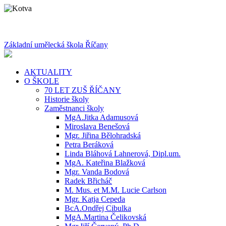
Základní umělecká škola Říčany
AKTUALITY
O ŠKOLE
70 LET ZUŠ ŘÍČANY
Historie školy
Zaměstnanci školy
MgA.Jitka Adamusová
Miroslava Benešová
Mgr. Jiřina Bělohradská
Petra Beráková
Linda Bláhová Lahnerová, Dipl.um.
MgA. Kateřina Blažková
Mgr. Vanda Bodová
Radek Břicháč
M. Mus. et M.M. Lucie Carlson
Mgr. Katja Cepeda
BcA.Ondřej Cibulka
MgA.Martina Čelikovská