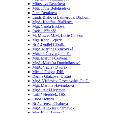
Miroslava Benešová
Mgr. Jiřina Bělohradská
Petra Beráková
Linda Bláhová Lahnerová, Dipl.um.
MgA. Kateřina Blažková
Mgr. Vanda Bodová
Radek Břicháč
M. Mus. et M.M. Lucie Carlson
Mgr. Katja Cepeda
BcA.Ondřej Cibulka
MgA.Martina Čelikovská
Mgr.Jiří Červený, Ph.D.
Mgr. Martina Červená
MgA. Markéta Dominikusová
MgA. Václav Dvořák
Michal Foltýn, DIS.
Darina Glatzová, Dis.art
MgA.Vjačeslav Grochovskij, Ph.D.
Mgr. Martina Havránková
MgA. Aleš Hejcman
Lukáš Herůdek, DiS.
Libor Houfek
BcA. Tereza Chábová
MgA. Aliaksei Charnavoki
Mgr. Hana Javorská