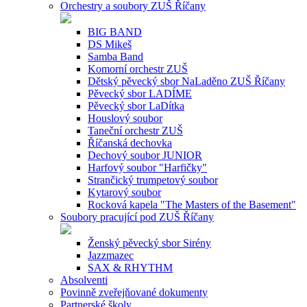
Orchestry a soubory ZUŠ Říčany
BIG BAND
DS Mikeš
Samba Band
Komorní orchestr ZUŠ
Dětský pěvecký sbor NaLaděno ZUŠ Říčany
Pěvecký sbor LADÍME
Pěvecký sbor LaDítka
Houslový soubor
Taneční orchestr ZUŠ
Říčanská dechovka
Dechový soubor JUNIOR
Harfový soubor "Harfičky"
Strančický trumpetový soubor
Kytarový soubor
Rocková kapela "The Masters of the Basement"
Soubory pracující pod ZUŠ Říčany
Ženský pěvecký sbor Sirény
Jazzmazec
SAX & RHYTHM
Absolventi
Povinně zveřejňované dokumenty
Partnerské školy