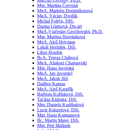
Mgr.Jiří Červený, Ph.D.
Mgr. Martina Červená
MgA. Markéta Dominikusová
MgA. Václav Dvořák
Michal Foltýn, DIS.
Darina Glatzová, Dis.art
MgA.Vjačeslav Grochovskij, Ph.D.
Mgr. Martina Havránková
MgA. Aleš Hejcman
Lukáš Herůdek, DiS.
Libor Houfek
BcA. Tereza Chábová
MgA. Aliaksei Charnavoki
Mgr. Hana Javorská
MgA. Jan Javorský
MgA. Jakub Jírů
Dalibor Kapras
MgA. Aleš Kaspřík
Barbora Kořínková, DiS.
Taťána Klánská, DiS.
Mgr. Daniela Kudibalová
Lucie Künzelová, DiS.
Mgr. Hana Kutmanová
Bc. Martin Majer, DiS.
Mgr. Petr Malínek