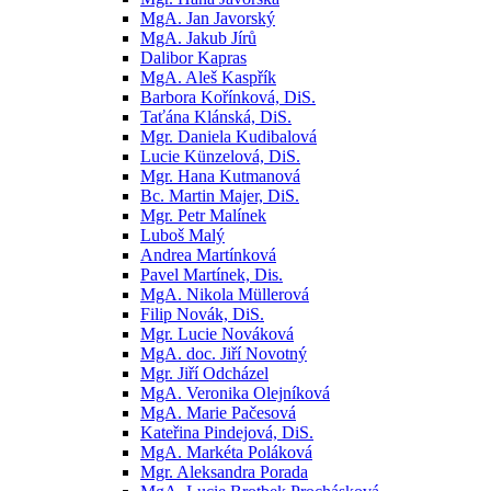
MgA. Jan Javorský
MgA. Jakub Jírů
Dalibor Kapras
MgA. Aleš Kaspřík
Barbora Kořínková, DiS.
Taťána Klánská, DiS.
Mgr. Daniela Kudibalová
Lucie Künzelová, DiS.
Mgr. Hana Kutmanová
Bc. Martin Majer, DiS.
Mgr. Petr Malínek
Luboš Malý
Andrea Martínková
Pavel Martínek, Dis.
MgA. Nikola Müllerová
Filip Novák, DiS.
Mgr. Lucie Nováková
MgA. doc. Jiří Novotný
Mgr. Jiří Odcházel
MgA. Veronika Olejníková
MgA. Marie Pačesová
Kateřina Pindejová, DiS.
MgA. Markéta Poláková
Mgr. Aleksandra Porada