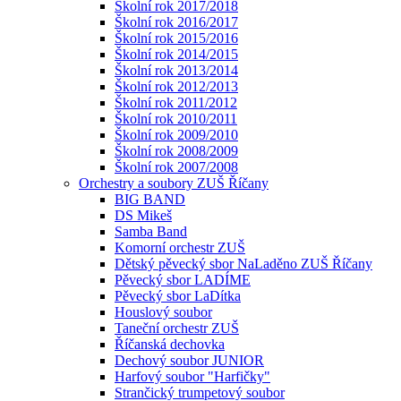
Školní rok 2017/2018
Školní rok 2016/2017
Školní rok 2015/2016
Školní rok 2014/2015
Školní rok 2013/2014
Školní rok 2012/2013
Školní rok 2011/2012
Školní rok 2010/2011
Školní rok 2009/2010
Školní rok 2008/2009
Školní rok 2007/2008
Orchestry a soubory ZUŠ Říčany
BIG BAND
DS Mikeš
Samba Band
Komorní orchestr ZUŠ
Dětský pěvecký sbor NaLaděno ZUŠ Říčany
Pěvecký sbor LADÍME
Pěvecký sbor LaDítka
Houslový soubor
Taneční orchestr ZUŠ
Říčanská dechovka
Dechový soubor JUNIOR
Harfový soubor "Harfičky"
Strančický trumpetový soubor