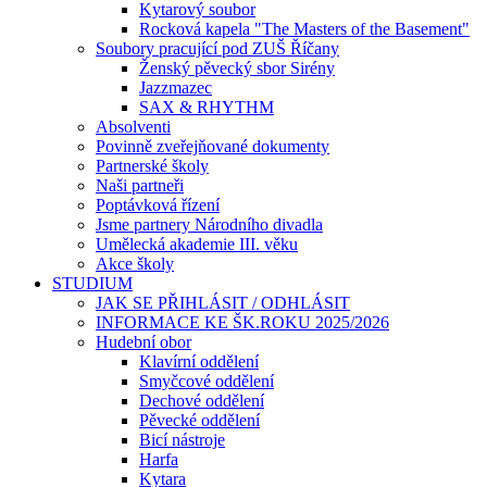
Kytarový soubor
Rocková kapela "The Masters of the Basement"
Soubory pracující pod ZUŠ Říčany
Ženský pěvecký sbor Sirény
Jazzmazec
SAX & RHYTHM
Absolventi
Povinně zveřejňované dokumenty
Partnerské školy
Naši partneři
Poptávková řízení
Jsme partnery Národního divadla
Umělecká akademie III. věku
Akce školy
STUDIUM
JAK SE PŘIHLÁSIT / ODHLÁSIT
INFORMACE KE ŠK.ROKU 2025/2026
Hudební obor
Klavírní oddělení
Smyčcové oddělení
Dechové oddělení
Pěvecké oddělení
Bicí nástroje
Harfa
Kytara