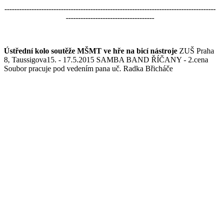
--------------------------------------------------------------------------------------
------------------------------------
Ústřední kolo soutěže MŠMT ve hře na bicí nástroje
ZUŠ Praha
8, Taussigova15. - 17.5.2015 SAMBA BAND ŘÍČANY - 2.cena
Soubor pracuje pod vedením pana uč. Radka Břicháče