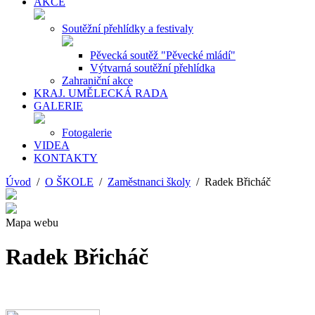
AKCE
Soutěžní přehlídky a festivaly
Pěvecká soutěž "Pěvecké mládí"
Výtvarná soutěžní přehlídka
Zahraniční akce
KRAJ. UMĚLECKÁ RADA
GALERIE
Fotogalerie
VIDEA
KONTAKTY
Úvod
/
O ŠKOLE
/
Zaměstnanci školy
/ Radek Břicháč
Mapa webu
Radek Břicháč