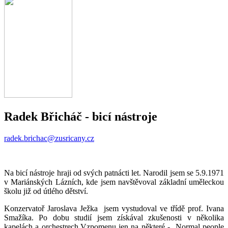
Radek Břicháč
- bicí nástroje
radek.brichac@zusricany.cz
Na bicí nástroje hraji od svých patnácti let. Narodil jsem se 5.9.1971
v Mariánských Lázních, kde jsem navštěvoval základní uměleckou
školu již od útlého dětství.
Konzervatoř Jaroslava Ježka jsem vystudoval ve třídě prof. Ivana
Smažíka. Po dobu studií jsem získával zkušenosti v několika
kapelách a orchestrech.Vzpomenu jen na některé - Normal people