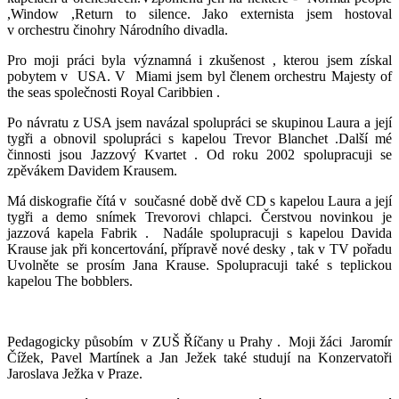
,Window ,Return to silence. Jako externista jsem hostoval
v orchestru činohry Národního divadla.
Pro moji práci byla významná i zkušenost , kterou jsem získal
pobytem v USA. V Miami jsem byl členem orchestru Majesty of
the seas společnosti Royal Caribbien .
Po návratu z USA jsem navázal spolupráci se skupinou Laura a její
tygři a obnovil spolupráci s kapelou Trevor Blanchet .Další mé
činnosti jsou Jazzový Kvartet . Od roku 2002 spolupracuji se
zpěvákem Davidem Krausem.
Má diskografie čítá v současné době dvě CD s kapelou Laura a její
tygři a demo snímek Trevorovi chlapci. Čerstvou novinkou je
jazzová kapela Fabrik . Nadále spolupracuji s kapelou Davida
Krause jak při koncertování, přípravě nové desky , tak v TV pořadu
Uvolněte se prosím Jana Krause. Spolupracuji také s teplickou
kapelou The bobblers.
Pedagogicky působím v ZUŠ Říčany u Prahy . Moji žáci Jaromír
Čížek, Pavel Martínek a Jan Ježek také studují na Konzervatoři
Jaroslava Ježka v Praze.