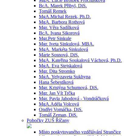
MgA. Lucie Brotbek Prochásková
BcA. Marek Přibyl, DiS.
Tomáš Remek
MgA.Michal Rezek, Ph.D.
MgA. Barbora Rothová
Mgr. Věra Sadílková
BcA. Ivana Sikorová
Mgr.Petr Sinkule
Mgr. Iveta Sinkulová, MBA.
MgA. Markéta Sinkulová
Marie Sosnová, DiS.
MgA. Kateřina Soukalová Váchová, Ph.D.
MgA. Eva Stejskalová
Mgr. Dita Stromko
MgA. Yelyzaveta Sukhyna
Hana Šebestíková
Mgr. Kristýna Schumová, DiS.
Mgr. Jan Vít Trčka
Mgr. Pavla Jahodová - Vondráčková
MgA.Adéla Volcová
Ondřej Vomáčka, DiS.
Tomáš Zeman, DiS.
Pobočky ZUŠ Říčany
Místo poskytovaného vzdělávání Strančice