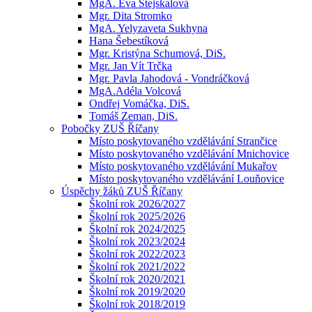
MgA. Eva Stejskalová
Mgr. Dita Stromko
MgA. Yelyzaveta Sukhyna
Hana Šebestíková
Mgr. Kristýna Schumová, DiS.
Mgr. Jan Vít Trčka
Mgr. Pavla Jahodová - Vondráčková
MgA.Adéla Volcová
Ondřej Vomáčka, DiS.
Tomáš Zeman, DiS.
Pobočky ZUŠ Říčany
Místo poskytovaného vzdělávání Strančice
Místo poskytovaného vzdělávání Mnichovice
Místo poskytovaného vzdělávání Mukařov
Místo poskytovaného vzdělávání Louňovice
Úspěchy žáků ZUŠ Říčany
Školní rok 2026/2027
Školní rok 2025/2026
Školní rok 2024/2025
Školní rok 2023/2024
Školní rok 2022/2023
Školní rok 2021/2022
Školní rok 2020/2021
Školní rok 2019/2020
Školní rok 2018/2019