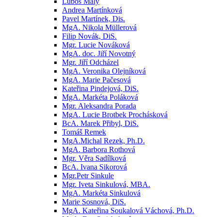
Luboš Malý
Andrea Martínková
Pavel Martínek, Dis.
MgA. Nikola Müllerová
Filip Novák, DiS.
Mgr. Lucie Nováková
MgA. doc. Jiří Novotný
Mgr. Jiří Odcházel
MgA. Veronika Olejníková
MgA. Marie Pačesová
Kateřina Pindejová, DiS.
MgA. Markéta Poláková
Mgr. Aleksandra Porada
MgA. Lucie Brotbek Prochásková
BcA. Marek Přibyl, DiS.
Tomáš Remek
MgA.Michal Rezek, Ph.D.
MgA. Barbora Rothová
Mgr. Věra Sadílková
BcA. Ivana Sikorová
Mgr.Petr Sinkule
Mgr. Iveta Sinkulová, MBA.
MgA. Markéta Sinkulová
Marie Sosnová, DiS.
MgA. Kateřina Soukalová Váchová, Ph.D.