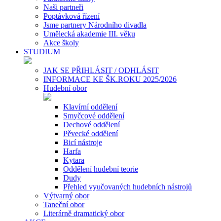
Naši partneři
Poptávková řízení
Jsme partnery Národního divadla
Umělecká akademie III. věku
Akce školy
STUDIUM
JAK SE PŘIHLÁSIT / ODHLÁSIT
INFORMACE KE ŠK.ROKU 2025/2026
Hudební obor
Klavírní oddělení
Smyčcové oddělení
Dechové oddělení
Pěvecké oddělení
Bicí nástroje
Harfa
Kytara
Oddělení hudební teorie
Dudy
Přehled vyučovaných hudebních nástrojů
Výtvarný obor
Taneční obor
Literárně dramatický obor