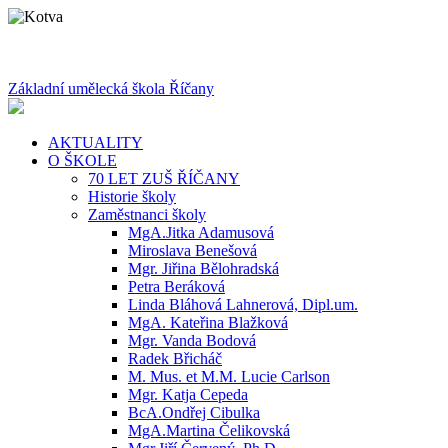
Základní umělecká škola Říčany
AKTUALITY
O ŠKOLE
70 LET ZUŠ ŘÍČANY
Historie školy
Zaměstnanci školy
MgA.Jitka Adamusová
Miroslava Benešová
Mgr. Jiřina Bělohradská
Petra Beráková
Linda Bláhová Lahnerová, Dipl.um.
MgA. Kateřina Blažková
Mgr. Vanda Bodová
Radek Břicháč
M. Mus. et M.M. Lucie Carlson
Mgr. Katja Cepeda
BcA.Ondřej Cibulka
MgA.Martina Čelikovská