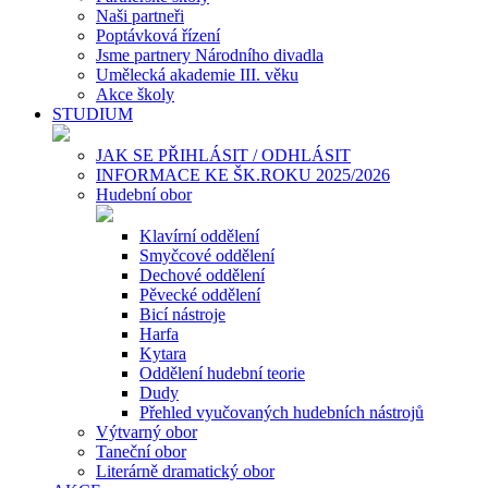
Naši partneři
Poptávková řízení
Jsme partnery Národního divadla
Umělecká akademie III. věku
Akce školy
STUDIUM
JAK SE PŘIHLÁSIT / ODHLÁSIT
INFORMACE KE ŠK.ROKU 2025/2026
Hudební obor
Klavírní oddělení
Smyčcové oddělení
Dechové oddělení
Pěvecké oddělení
Bicí nástroje
Harfa
Kytara
Oddělení hudební teorie
Dudy
Přehled vyučovaných hudebních nástrojů
Výtvarný obor
Taneční obor
Literárně dramatický obor