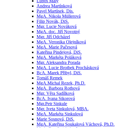
Luboš Malý
Andrea Martínková
Pavel Martínek, Dis.
MgA. Nikola Müllerová
Filip Novák, DiS.
Mgr. Lucie Nováková
MgA. doc. Jiří Novotný
Mgr. Jiří Odcházel
MgA. Veronika Olejníková
MgA. Marie Pačesová
Kateřina Pindejová, DiS.
MgA. Markéta Poláková
Mgr. Aleksandra Porada
MgA. Lucie Brotbek Prochásková
BcA. Marek Přibyl, DiS.
Tomáš Remek
MgA.Michal Rezek, Ph.D.
MgA. Barbora Rothová
Mgr. Věra Sadílková
BcA. Ivana Sikorová
Mgr.Petr Sinkule
Mgr. Iveta Sinkulová, MBA.
MgA. Markéta Sinkulová
Marie Sosnová, DiS.
MgA. Kateřina Soukalová Váchová, Ph.D.