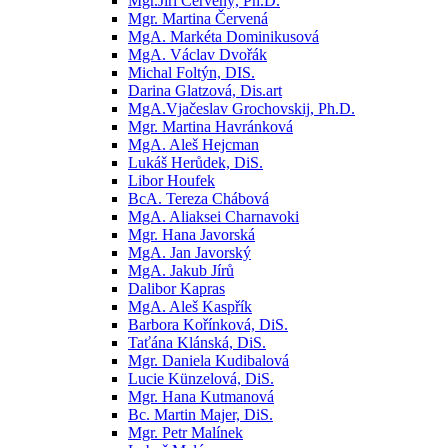
Mgr.Jiří Červený, Ph.D.
Mgr. Martina Červená
MgA. Markéta Dominikusová
MgA. Václav Dvořák
Michal Foltýn, DIS.
Darina Glatzová, Dis.art
MgA.Vjačeslav Grochovskij, Ph.D.
Mgr. Martina Havránková
MgA. Aleš Hejcman
Lukáš Herůdek, DiS.
Libor Houfek
BcA. Tereza Chábová
MgA. Aliaksei Charnavoki
Mgr. Hana Javorská
MgA. Jan Javorský
MgA. Jakub Jírů
Dalibor Kapras
MgA. Aleš Kaspřík
Barbora Kořínková, DiS.
Taťána Klánská, DiS.
Mgr. Daniela Kudibalová
Lucie Künzelová, DiS.
Mgr. Hana Kutmanová
Bc. Martin Majer, DiS.
Mgr. Petr Malínek