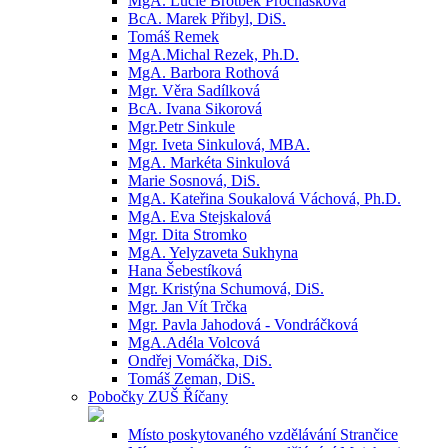
MgA. Lucie Brotbek Prochásková
BcA. Marek Přibyl, DiS.
Tomáš Remek
MgA.Michal Rezek, Ph.D.
MgA. Barbora Rothová
Mgr. Věra Sadílková
BcA. Ivana Sikorová
Mgr.Petr Sinkule
Mgr. Iveta Sinkulová, MBA.
MgA. Markéta Sinkulová
Marie Sosnová, DiS.
MgA. Kateřina Soukalová Váchová, Ph.D.
MgA. Eva Stejskalová
Mgr. Dita Stromko
MgA. Yelyzaveta Sukhyna
Hana Šebestíková
Mgr. Kristýna Schumová, DiS.
Mgr. Jan Vít Trčka
Mgr. Pavla Jahodová - Vondráčková
MgA.Adéla Volcová
Ondřej Vomáčka, DiS.
Tomáš Zeman, DiS.
Pobočky ZUŠ Říčany
Místo poskytovaného vzdělávání Strančice