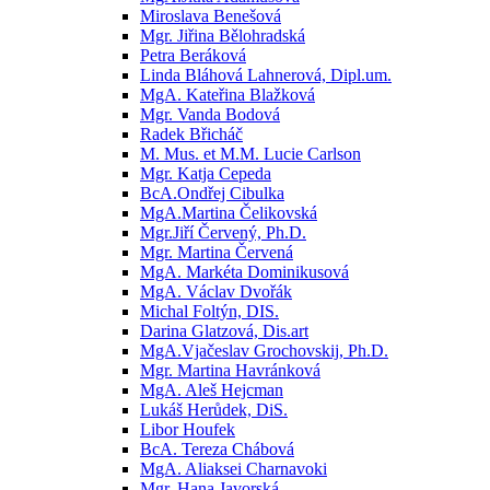
Miroslava Benešová
Mgr. Jiřina Bělohradská
Petra Beráková
Linda Bláhová Lahnerová, Dipl.um.
MgA. Kateřina Blažková
Mgr. Vanda Bodová
Radek Břicháč
M. Mus. et M.M. Lucie Carlson
Mgr. Katja Cepeda
BcA.Ondřej Cibulka
MgA.Martina Čelikovská
Mgr.Jiří Červený, Ph.D.
Mgr. Martina Červená
MgA. Markéta Dominikusová
MgA. Václav Dvořák
Michal Foltýn, DIS.
Darina Glatzová, Dis.art
MgA.Vjačeslav Grochovskij, Ph.D.
Mgr. Martina Havránková
MgA. Aleš Hejcman
Lukáš Herůdek, DiS.
Libor Houfek
BcA. Tereza Chábová
MgA. Aliaksei Charnavoki
Mgr. Hana Javorská