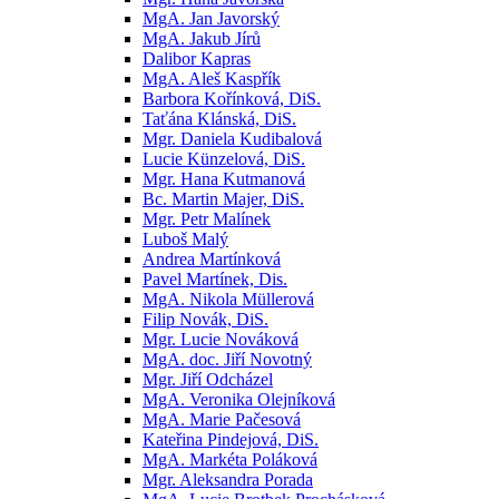
MgA. Jan Javorský
MgA. Jakub Jírů
Dalibor Kapras
MgA. Aleš Kaspřík
Barbora Kořínková, DiS.
Taťána Klánská, DiS.
Mgr. Daniela Kudibalová
Lucie Künzelová, DiS.
Mgr. Hana Kutmanová
Bc. Martin Majer, DiS.
Mgr. Petr Malínek
Luboš Malý
Andrea Martínková
Pavel Martínek, Dis.
MgA. Nikola Müllerová
Filip Novák, DiS.
Mgr. Lucie Nováková
MgA. doc. Jiří Novotný
Mgr. Jiří Odcházel
MgA. Veronika Olejníková
MgA. Marie Pačesová
Kateřina Pindejová, DiS.
MgA. Markéta Poláková
Mgr. Aleksandra Porada