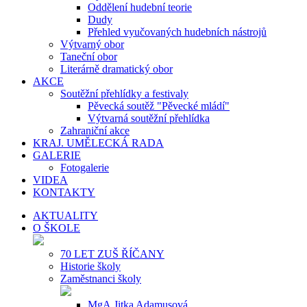
Oddělení hudební teorie
Dudy
Přehled vyučovaných hudebních nástrojů
Výtvarný obor
Taneční obor
Literárně dramatický obor
AKCE
Soutěžní přehlídky a festivaly
Pěvecká soutěž "Pěvecké mládí"
Výtvarná soutěžní přehlídka
Zahraniční akce
KRAJ. UMĚLECKÁ RADA
GALERIE
Fotogalerie
VIDEA
KONTAKTY
AKTUALITY
O ŠKOLE
70 LET ZUŠ ŘÍČANY
Historie školy
Zaměstnanci školy
MgA.Jitka Adamusová