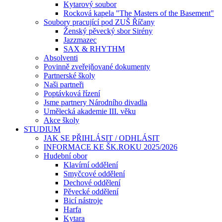
Kytarový soubor
Rocková kapela "The Masters of the Basement"
Soubory pracující pod ZUŠ Říčany
Ženský pěvecký sbor Sirény
Jazzmazec
SAX & RHYTHM
Absolventi
Povinně zveřejňované dokumenty
Partnerské školy
Naši partneři
Poptávková řízení
Jsme partnery Národního divadla
Umělecká akademie III. věku
Akce školy
STUDIUM
JAK SE PŘIHLÁSIT / ODHLÁSIT
INFORMACE KE ŠK.ROKU 2025/2026
Hudební obor
Klavírní oddělení
Smyčcové oddělení
Dechové oddělení
Pěvecké oddělení
Bicí nástroje
Harfa
Kytara