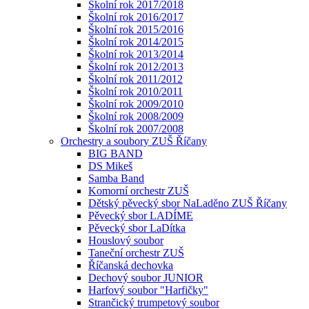
Školní rok 2017/2018
Školní rok 2016/2017
Školní rok 2015/2016
Školní rok 2014/2015
Školní rok 2013/2014
Školní rok 2012/2013
Školní rok 2011/2012
Školní rok 2010/2011
Školní rok 2009/2010
Školní rok 2008/2009
Školní rok 2007/2008
Orchestry a soubory ZUŠ Říčany
BIG BAND
DS Mikeš
Samba Band
Komorní orchestr ZUŠ
Dětský pěvecký sbor NaLaděno ZUŠ Říčany
Pěvecký sbor LADÍME
Pěvecký sbor LaDítka
Houslový soubor
Taneční orchestr ZUŠ
Říčanská dechovka
Dechový soubor JUNIOR
Harfový soubor "Harfičky"
Strančický trumpetový soubor