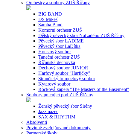
Orchestry a soubory ZUŠ Říčany
BIG BAND
DS Mikeš
Samba Band
Komorní orchestr ZUŠ
Dětský pěvecký sbor NaLaděno ZUŠ Říčany
Pěvecký sbor LADÍME
Pěvecký sbor LaDítka
Houslový soubor
Taneční orchestr ZUŠ
Říčanská dechovka
Dechový soubor JUNIOR
Harfový soubor "Harfičky"
Strančický trumpetový soubor
Kytarový soubor
Rocková kapela "The Masters of the Basement"
Soubory pracující pod ZUŠ Říčany
Ženský pěvecký sbor Sirény
Jazzmazec
SAX & RHYTHM
Absolventi
Povinně zveřejňované dokumenty
Partnerské školy