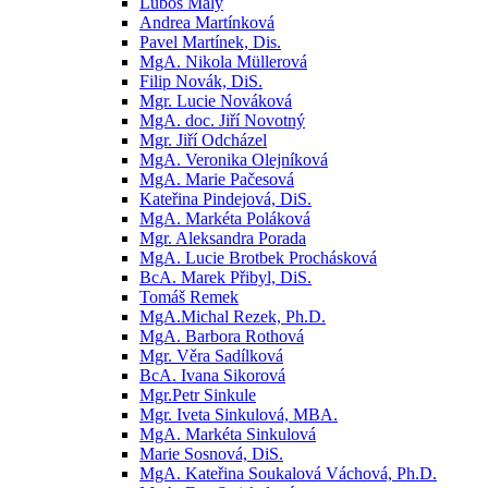
Luboš Malý
Andrea Martínková
Pavel Martínek, Dis.
MgA. Nikola Müllerová
Filip Novák, DiS.
Mgr. Lucie Nováková
MgA. doc. Jiří Novotný
Mgr. Jiří Odcházel
MgA. Veronika Olejníková
MgA. Marie Pačesová
Kateřina Pindejová, DiS.
MgA. Markéta Poláková
Mgr. Aleksandra Porada
MgA. Lucie Brotbek Prochásková
BcA. Marek Přibyl, DiS.
Tomáš Remek
MgA.Michal Rezek, Ph.D.
MgA. Barbora Rothová
Mgr. Věra Sadílková
BcA. Ivana Sikorová
Mgr.Petr Sinkule
Mgr. Iveta Sinkulová, MBA.
MgA. Markéta Sinkulová
Marie Sosnová, DiS.
MgA. Kateřina Soukalová Váchová, Ph.D.