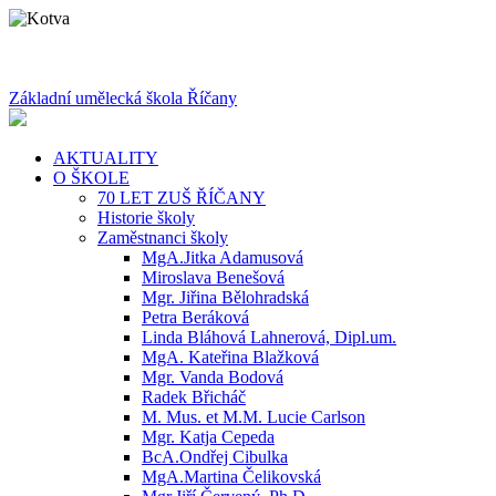
Základní umělecká škola Říčany
AKTUALITY
O ŠKOLE
70 LET ZUŠ ŘÍČANY
Historie školy
Zaměstnanci školy
MgA.Jitka Adamusová
Miroslava Benešová
Mgr. Jiřina Bělohradská
Petra Beráková
Linda Bláhová Lahnerová, Dipl.um.
MgA. Kateřina Blažková
Mgr. Vanda Bodová
Radek Břicháč
M. Mus. et M.M. Lucie Carlson
Mgr. Katja Cepeda
BcA.Ondřej Cibulka
MgA.Martina Čelikovská