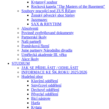
Kytarový soubor
Rocková kapela "The Masters of the Basement"
Soubory pracující pod ZUŠ Říčany
Ženský pěvecký sbor Sirény
Jazzmazec
SAX & RHYTHM
Absolventi
Povinně zveřejňované dokumenty
Partnerské školy
Naši partneři
Poptávková řízení
Jsme partnery Národního divadla
Umělecká akademie III. věku
Akce školy
STUDIUM
JAK SE PŘIHLÁSIT / ODHLÁSIT
INFORMACE KE ŠK.ROKU 2025/2026
Hudební obor
Klavírní oddělení
Smyčcové oddělení
Dechové oddělení
Pěvecké oddělení
Bicí nástroje
Harfa
Kytara