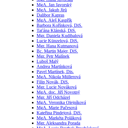
MgA. Jan Javorský
MgA. Jakub Jírů
Dalibor Kapras
MgA. Aleš Kaspřík
Barbora Kořínková, DiS.
Taťána Klánská, DiS.
Mgr. Daniela Kudibalová
Lucie Künzelová, DiS.
Mgr. Hana Kutmanová
Bc. Martin Majer, DiS.
Mgr. Petr Malínek
Luboš Malý
Andrea Martínková
Pavel Martínek, Dis.
MgA. Nikola Müllerová
Filip Novák, DiS.
Mgr. Lucie Nováková
MgA. doc. Jiří Novotný
Mgr. Jiří Odcházel
MgA. Veronika Olejníková
MgA. Marie Pačesová
Kateřina Pindejová, DiS.
MgA. Markéta Poláková
Mgr. Aleksandra Porada