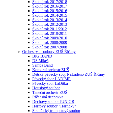
Školní rok 2017/2018
Školní rok 2016/2017
Školní rok 2015/2016
Školní rok 2014/2015
Školní rok 2013/2014
Školní rok 2012/2013
Školní rok 2011/2012
Školní rok 2010/2011
Školní rok 2009/2010
Školní rok 2008/2009
Školní rok 2007/2008
Orchestry a soubory ZUŠ Říčany
BIG BAND
DS Mikeš
Samba Band
Komorní orchestr ZUŠ
Dětský pěvecký sbor NaLaděno ZUŠ Říčany
Pěvecký sbor LADÍME
Pěvecký sbor LaDítka
Houslový soubor
Taneční orchestr ZUŠ
Říčanská dechovka
Dechový soubor JUNIOR
Harfový soubor "Harfičky"
Strančický trumpetový soubor