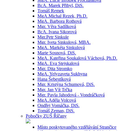
MgA. Lucie Brotbek Prochásková
BcA. Marek Přibyl, DiS.
Tomáš Remek
MgA.Michal Rezek, Ph.D.
MgA. Barbora Rothová
Mgr. Věra Sadílková
BcA. Ivana Sikorová
Mgr.Petr Sinkule
Mgr. Iveta Sinkulová, MBA.
MgA. Markéta Sinkulová
Marie Sosnová, DiS.
MgA. Kateřina Soukalová Váchová, Ph.D.
MgA. Eva Stejskalová
Mgr. Dita Stromko
MgA. Yelyzaveta Sukhyna
Hana Šebestíková
Mgr. Kristýna Schumová, DiS.
Mgr. Jan Vít Trčka
Mgr. Pavla Jahodová - Vondráčková
MgA.Adéla Volcová
Ondřej Vomáčka, DiS.
Tomáš Zeman, DiS.
Pobočky ZUŠ Říčany
Místo poskytovaného vzdělávání Strančice