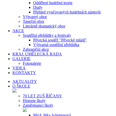
Oddělení hudební teorie
Dudy
Přehled vyučovaných hudebních nástrojů
Výtvarný obor
Taneční obor
Literárně dramatický obor
AKCE
Soutěžní přehlídky a festivaly
Pěvecká soutěž "Pěvecké mládí"
Výtvarná soutěžní přehlídka
Zahraniční akce
KRAJ. UMĚLECKÁ RADA
GALERIE
Fotogalerie
VIDEA
KONTAKTY
AKTUALITY
O ŠKOLE
70 LET ZUŠ ŘÍČANY
Historie školy
Zaměstnanci školy
MgA.Jitka Adamusová