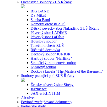
Orchestry a soubory ZUŠ Říčany
BIG BAND
DS Mikeš
Samba Band
Komorní orchestr ZUŠ
Dětský pěvecký sbor NaLaděno ZUŠ Říčany
Pěvecký sbor LADÍME
Pěvecký sbor LaDítka
Houslový soubor
Taneční orchestr ZUŠ
Říčanská dechovka
Dechový soubor JUNIOR
Harfový soubor "Harfičky"
Strančický trumpetový soubor
Kytarový soubor
Rocková kapela "The Masters of the Basement"
Soubory pracující pod ZUŠ Říčany
Ženský pěvecký sbor Sirény
Jazzmazec
SAX & RHYTHM
Absolventi
Povinně zveřejňované dokumenty
Partnerské školy