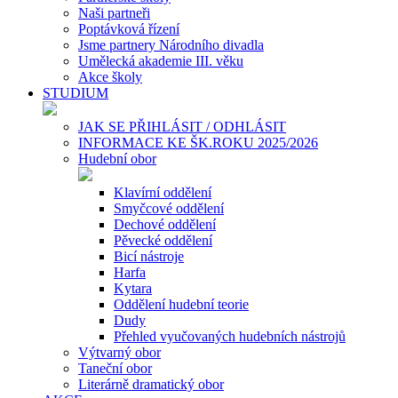
Naši partneři
Poptávková řízení
Jsme partnery Národního divadla
Umělecká akademie III. věku
Akce školy
STUDIUM
JAK SE PŘIHLÁSIT / ODHLÁSIT
INFORMACE KE ŠK.ROKU 2025/2026
Hudební obor
Klavírní oddělení
Smyčcové oddělení
Dechové oddělení
Pěvecké oddělení
Bicí nástroje
Harfa
Kytara
Oddělení hudební teorie
Dudy
Přehled vyučovaných hudebních nástrojů
Výtvarný obor
Taneční obor
Literárně dramatický obor