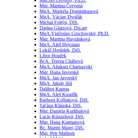
Mgr.Jiří Červený, Ph.D.
Mgr. Martina Červená
MgA. Markéta Dominikusová
MgA. Václav Dvořák
Michal Foltýn, DIS.
Darina Glatzová, Dis.art
MgA.Vjačeslav Grochovskij, Ph.D.
Mgr. Martina Havránková
MgA. Aleš Hejcman
Lukáš Herůdek, DiS.
Libor Houfek
BcA. Tereza Chábová
MgA. Aliaksei Charnavoki
Mgr. Hana Javorská
MgA. Jan Javorský
MgA. Jakub Jírů
Dalibor Kapras
MgA. Aleš Kaspřík
Barbora Kořínková, DiS.
Taťána Klánská, DiS.
Mgr. Daniela Kudibalová
Lucie Künzelová, DiS.
Mgr. Hana Kutmanová
Bc. Martin Majer, DiS.
Mgr. Petr Malínek