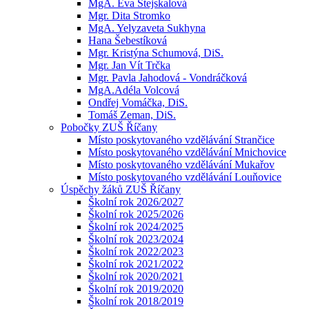
MgA. Eva Stejskalová
Mgr. Dita Stromko
MgA. Yelyzaveta Sukhyna
Hana Šebestíková
Mgr. Kristýna Schumová, DiS.
Mgr. Jan Vít Trčka
Mgr. Pavla Jahodová - Vondráčková
MgA.Adéla Volcová
Ondřej Vomáčka, DiS.
Tomáš Zeman, DiS.
Pobočky ZUŠ Říčany
Místo poskytovaného vzdělávání Strančice
Místo poskytovaného vzdělávání Mnichovice
Místo poskytovaného vzdělávání Mukařov
Místo poskytovaného vzdělávání Louňovice
Úspěchy žáků ZUŠ Říčany
Školní rok 2026/2027
Školní rok 2025/2026
Školní rok 2024/2025
Školní rok 2023/2024
Školní rok 2022/2023
Školní rok 2021/2022
Školní rok 2020/2021
Školní rok 2019/2020
Školní rok 2018/2019