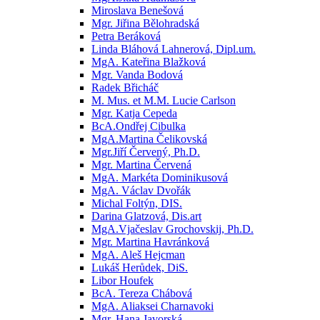
Miroslava Benešová
Mgr. Jiřina Bělohradská
Petra Beráková
Linda Bláhová Lahnerová, Dipl.um.
MgA. Kateřina Blažková
Mgr. Vanda Bodová
Radek Břicháč
M. Mus. et M.M. Lucie Carlson
Mgr. Katja Cepeda
BcA.Ondřej Cibulka
MgA.Martina Čelikovská
Mgr.Jiří Červený, Ph.D.
Mgr. Martina Červená
MgA. Markéta Dominikusová
MgA. Václav Dvořák
Michal Foltýn, DIS.
Darina Glatzová, Dis.art
MgA.Vjačeslav Grochovskij, Ph.D.
Mgr. Martina Havránková
MgA. Aleš Hejcman
Lukáš Herůdek, DiS.
Libor Houfek
BcA. Tereza Chábová
MgA. Aliaksei Charnavoki
Mgr. Hana Javorská