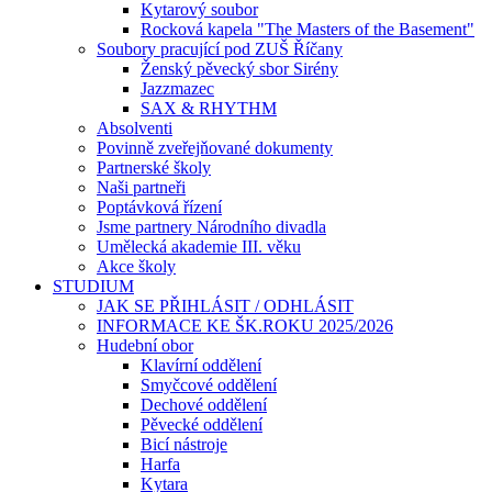
Kytarový soubor
Rocková kapela "The Masters of the Basement"
Soubory pracující pod ZUŠ Říčany
Ženský pěvecký sbor Sirény
Jazzmazec
SAX & RHYTHM
Absolventi
Povinně zveřejňované dokumenty
Partnerské školy
Naši partneři
Poptávková řízení
Jsme partnery Národního divadla
Umělecká akademie III. věku
Akce školy
STUDIUM
JAK SE PŘIHLÁSIT / ODHLÁSIT
INFORMACE KE ŠK.ROKU 2025/2026
Hudební obor
Klavírní oddělení
Smyčcové oddělení
Dechové oddělení
Pěvecké oddělení
Bicí nástroje
Harfa
Kytara