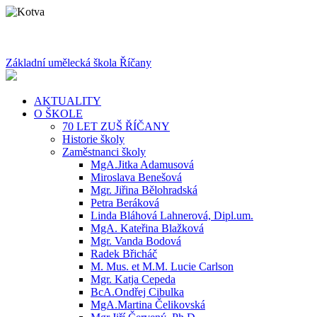
Základní umělecká škola Říčany
AKTUALITY
O ŠKOLE
70 LET ZUŠ ŘÍČANY
Historie školy
Zaměstnanci školy
MgA.Jitka Adamusová
Miroslava Benešová
Mgr. Jiřina Bělohradská
Petra Beráková
Linda Bláhová Lahnerová, Dipl.um.
MgA. Kateřina Blažková
Mgr. Vanda Bodová
Radek Břicháč
M. Mus. et M.M. Lucie Carlson
Mgr. Katja Cepeda
BcA.Ondřej Cibulka
MgA.Martina Čelikovská