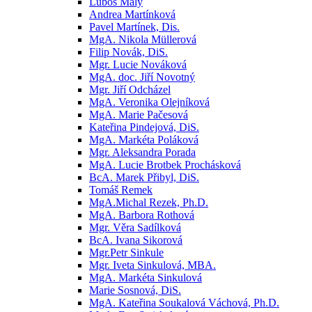
Luboš Malý
Andrea Martínková
Pavel Martínek, Dis.
MgA. Nikola Müllerová
Filip Novák, DiS.
Mgr. Lucie Nováková
MgA. doc. Jiří Novotný
Mgr. Jiří Odcházel
MgA. Veronika Olejníková
MgA. Marie Pačesová
Kateřina Pindejová, DiS.
MgA. Markéta Poláková
Mgr. Aleksandra Porada
MgA. Lucie Brotbek Prochásková
BcA. Marek Přibyl, DiS.
Tomáš Remek
MgA.Michal Rezek, Ph.D.
MgA. Barbora Rothová
Mgr. Věra Sadílková
BcA. Ivana Sikorová
Mgr.Petr Sinkule
Mgr. Iveta Sinkulová, MBA.
MgA. Markéta Sinkulová
Marie Sosnová, DiS.
MgA. Kateřina Soukalová Váchová, Ph.D.