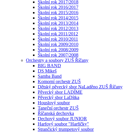
Školní rok 2017/2018
Školní rok 2016/2017
Školní rok 2015/2016
Školní rok 2014/2015
Školní rok 2013/2014
Školní rok 2012/2013
Školní rok 2011/2012
Školní rok 2010/2011
Školní rok 2009/2010
Školní rok 2008/2009
Školní rok 2007/2008
Orchestry a soubory ZUŠ Říčany
BIG BAND
DS Mikeš
Samba Band
Komorní orchestr ZUŠ
Dětský pěvecký sbor NaLaděno ZUŠ Říčany
Pěvecký sbor LADÍME
Pěvecký sbor LaDítka
Houslový soubor
Taneční orchestr ZUŠ
Říčanská dechovka
Dechový soubor JUNIOR
Harfový soubor "Harfičky"
Strančický trumpetový soubor