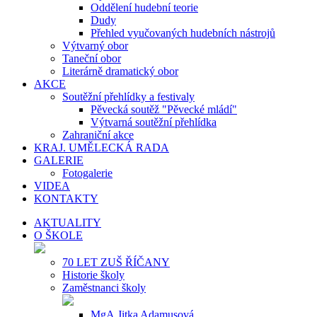
Oddělení hudební teorie
Dudy
Přehled vyučovaných hudebních nástrojů
Výtvarný obor
Taneční obor
Literárně dramatický obor
AKCE
Soutěžní přehlídky a festivaly
Pěvecká soutěž "Pěvecké mládí"
Výtvarná soutěžní přehlídka
Zahraniční akce
KRAJ. UMĚLECKÁ RADA
GALERIE
Fotogalerie
VIDEA
KONTAKTY
AKTUALITY
O ŠKOLE
70 LET ZUŠ ŘÍČANY
Historie školy
Zaměstnanci školy
MgA.Jitka Adamusová