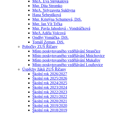
MgA. Eva Stejskalová
Mgr. Dita Stromko
MgA. Yelyzaveta Sukhyna
Hana Šebestíková
Mgr. Kristýna Schumová, DiS.
Mgr. Jan Vít Trčka
Mgr. Pavla Jahodová - Vondráčková
MgA.Adéla Volcová
Ondřej Vomáčka, DiS.
Tomáš Zeman, DiS.
Pobočky ZUŠ Říčany
Místo poskytovaného vzdělávání Strančice
Místo poskytovaného vzdělávání Mnichovice
Místo poskytovaného vzdělávání Mukařov
Místo poskytovaného vzdělávání Louňovice
Úspěchy žáků ZUŠ Říčany
Školní rok 2026/2027
Školní rok 2025/2026
Školní rok 2024/2025
Školní rok 2023/2024
Školní rok 2022/2023
Školní rok 2021/2022
Školní rok 2020/2021
Školní rok 2019/2020
Školní rok 2018/2019