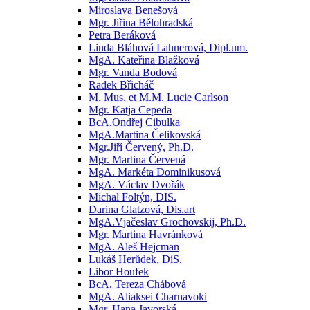
Miroslava Benešová
Mgr. Jiřina Bělohradská
Petra Beráková
Linda Bláhová Lahnerová, Dipl.um.
MgA. Kateřina Blažková
Mgr. Vanda Bodová
Radek Břicháč
M. Mus. et M.M. Lucie Carlson
Mgr. Katja Cepeda
BcA.Ondřej Cibulka
MgA.Martina Čelikovská
Mgr.Jiří Červený, Ph.D.
Mgr. Martina Červená
MgA. Markéta Dominikusová
MgA. Václav Dvořák
Michal Foltýn, DIS.
Darina Glatzová, Dis.art
MgA.Vjačeslav Grochovskij, Ph.D.
Mgr. Martina Havránková
MgA. Aleš Hejcman
Lukáš Herůdek, DiS.
Libor Houfek
BcA. Tereza Chábová
MgA. Aliaksei Charnavoki
Mgr. Hana Javorská