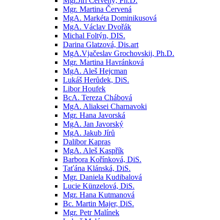
Mgr.Jiří Červený, Ph.D.
Mgr. Martina Červená
MgA. Markéta Dominikusová
MgA. Václav Dvořák
Michal Foltýn, DIS.
Darina Glatzová, Dis.art
MgA.Vjačeslav Grochovskij, Ph.D.
Mgr. Martina Havránková
MgA. Aleš Hejcman
Lukáš Herůdek, DiS.
Libor Houfek
BcA. Tereza Chábová
MgA. Aliaksei Charnavoki
Mgr. Hana Javorská
MgA. Jan Javorský
MgA. Jakub Jírů
Dalibor Kapras
MgA. Aleš Kaspřík
Barbora Kořínková, DiS.
Taťána Klánská, DiS.
Mgr. Daniela Kudibalová
Lucie Künzelová, DiS.
Mgr. Hana Kutmanová
Bc. Martin Majer, DiS.
Mgr. Petr Malínek