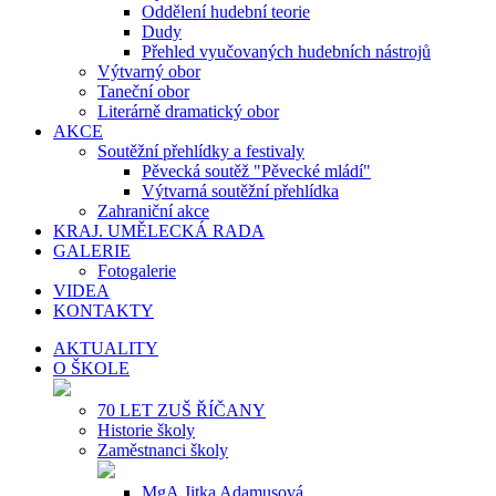
Oddělení hudební teorie
Dudy
Přehled vyučovaných hudebních nástrojů
Výtvarný obor
Taneční obor
Literárně dramatický obor
AKCE
Soutěžní přehlídky a festivaly
Pěvecká soutěž "Pěvecké mládí"
Výtvarná soutěžní přehlídka
Zahraniční akce
KRAJ. UMĚLECKÁ RADA
GALERIE
Fotogalerie
VIDEA
KONTAKTY
AKTUALITY
O ŠKOLE
70 LET ZUŠ ŘÍČANY
Historie školy
Zaměstnanci školy
MgA.Jitka Adamusová