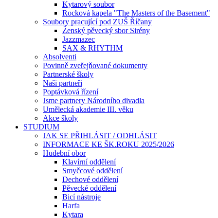
Kytarový soubor
Rocková kapela "The Masters of the Basement"
Soubory pracující pod ZUŠ Říčany
Ženský pěvecký sbor Sirény
Jazzmazec
SAX & RHYTHM
Absolventi
Povinně zveřejňované dokumenty
Partnerské školy
Naši partneři
Poptávková řízení
Jsme partnery Národního divadla
Umělecká akademie III. věku
Akce školy
STUDIUM
JAK SE PŘIHLÁSIT / ODHLÁSIT
INFORMACE KE ŠK.ROKU 2025/2026
Hudební obor
Klavírní oddělení
Smyčcové oddělení
Dechové oddělení
Pěvecké oddělení
Bicí nástroje
Harfa
Kytara