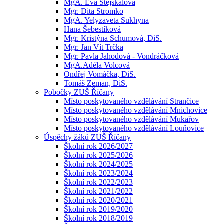
MgA. Eva Stejskalová
Mgr. Dita Stromko
MgA. Yelyzaveta Sukhyna
Hana Šebestíková
Mgr. Kristýna Schumová, DiS.
Mgr. Jan Vít Trčka
Mgr. Pavla Jahodová - Vondráčková
MgA.Adéla Volcová
Ondřej Vomáčka, DiS.
Tomáš Zeman, DiS.
Pobočky ZUŠ Říčany
Místo poskytovaného vzdělávání Strančice
Místo poskytovaného vzdělávání Mnichovice
Místo poskytovaného vzdělávání Mukařov
Místo poskytovaného vzdělávání Louňovice
Úspěchy žáků ZUŠ Říčany
Školní rok 2026/2027
Školní rok 2025/2026
Školní rok 2024/2025
Školní rok 2023/2024
Školní rok 2022/2023
Školní rok 2021/2022
Školní rok 2020/2021
Školní rok 2019/2020
Školní rok 2018/2019