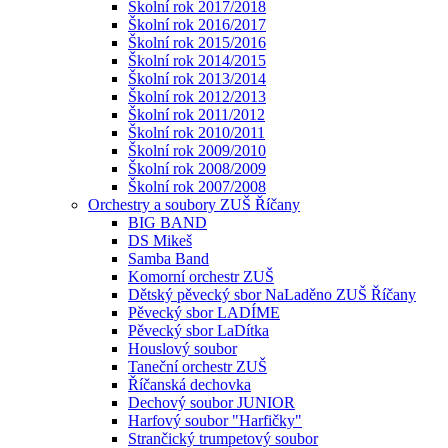
Školní rok 2017/2018
Školní rok 2016/2017
Školní rok 2015/2016
Školní rok 2014/2015
Školní rok 2013/2014
Školní rok 2012/2013
Školní rok 2011/2012
Školní rok 2010/2011
Školní rok 2009/2010
Školní rok 2008/2009
Školní rok 2007/2008
Orchestry a soubory ZUŠ Říčany
BIG BAND
DS Mikeš
Samba Band
Komorní orchestr ZUŠ
Dětský pěvecký sbor NaLaděno ZUŠ Říčany
Pěvecký sbor LADÍME
Pěvecký sbor LaDítka
Houslový soubor
Taneční orchestr ZUŠ
Říčanská dechovka
Dechový soubor JUNIOR
Harfový soubor "Harfičky"
Strančický trumpetový soubor