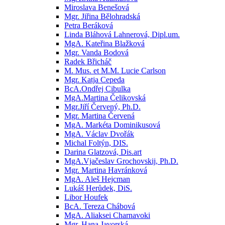
Miroslava Benešová
Mgr. Jiřina Bělohradská
Petra Beráková
Linda Bláhová Lahnerová, Dipl.um.
MgA. Kateřina Blažková
Mgr. Vanda Bodová
Radek Břicháč
M. Mus. et M.M. Lucie Carlson
Mgr. Katja Cepeda
BcA.Ondřej Cibulka
MgA.Martina Čelikovská
Mgr.Jiří Červený, Ph.D.
Mgr. Martina Červená
MgA. Markéta Dominikusová
MgA. Václav Dvořák
Michal Foltýn, DIS.
Darina Glatzová, Dis.art
MgA.Vjačeslav Grochovskij, Ph.D.
Mgr. Martina Havránková
MgA. Aleš Hejcman
Lukáš Herůdek, DiS.
Libor Houfek
BcA. Tereza Chábová
MgA. Aliaksei Charnavoki
Mgr. Hana Javorská