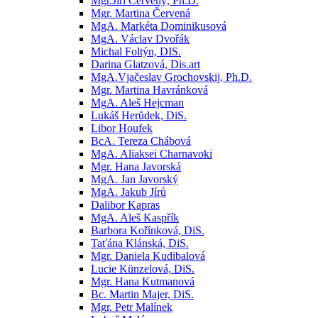
Mgr.Jiří Červený, Ph.D.
Mgr. Martina Červená
MgA. Markéta Dominikusová
MgA. Václav Dvořák
Michal Foltýn, DIS.
Darina Glatzová, Dis.art
MgA.Vjačeslav Grochovskij, Ph.D.
Mgr. Martina Havránková
MgA. Aleš Hejcman
Lukáš Herůdek, DiS.
Libor Houfek
BcA. Tereza Chábová
MgA. Aliaksei Charnavoki
Mgr. Hana Javorská
MgA. Jan Javorský
MgA. Jakub Jírů
Dalibor Kapras
MgA. Aleš Kaspřík
Barbora Kořínková, DiS.
Taťána Klánská, DiS.
Mgr. Daniela Kudibalová
Lucie Künzelová, DiS.
Mgr. Hana Kutmanová
Bc. Martin Majer, DiS.
Mgr. Petr Malínek