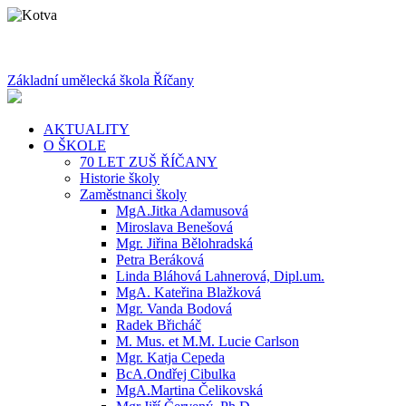
Základní umělecká škola Říčany
AKTUALITY
O ŠKOLE
70 LET ZUŠ ŘÍČANY
Historie školy
Zaměstnanci školy
MgA.Jitka Adamusová
Miroslava Benešová
Mgr. Jiřina Bělohradská
Petra Beráková
Linda Bláhová Lahnerová, Dipl.um.
MgA. Kateřina Blažková
Mgr. Vanda Bodová
Radek Břicháč
M. Mus. et M.M. Lucie Carlson
Mgr. Katja Cepeda
BcA.Ondřej Cibulka
MgA.Martina Čelikovská