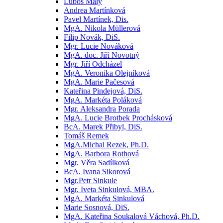
Luboš Malý
Andrea Martínková
Pavel Martínek, Dis.
MgA. Nikola Müllerová
Filip Novák, DiS.
Mgr. Lucie Nováková
MgA. doc. Jiří Novotný
Mgr. Jiří Odcházel
MgA. Veronika Olejníková
MgA. Marie Pačesová
Kateřina Pindejová, DiS.
MgA. Markéta Poláková
Mgr. Aleksandra Porada
MgA. Lucie Brotbek Prochásková
BcA. Marek Přibyl, DiS.
Tomáš Remek
MgA.Michal Rezek, Ph.D.
MgA. Barbora Rothová
Mgr. Věra Sadílková
BcA. Ivana Sikorová
Mgr.Petr Sinkule
Mgr. Iveta Sinkulová, MBA.
MgA. Markéta Sinkulová
Marie Sosnová, DiS.
MgA. Kateřina Soukalová Váchová, Ph.D.