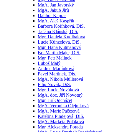
MgA. Jan Javorský
MgA. Jakub Jírů
Dalibor Kapras
MgA. Aleš Kaspřík
Barbora Kořínková, DiS.
Taťána Klánská, DiS.
Mgr. Daniela Kudibalová
Lucie Künzelová, DiS.
Mgr. Hana Kutmanová
Bc. Martin Majer, DiS.
Mgr. Petr Malínek
Luboš Malý
Andrea Martínková
Pavel Martínek, Dis.
MgA. Nikola Müllerová
Filip Novák, DiS.
Mgr. Lucie Nováková
MgA. doc. Jiří Novotný
Mgr. Jiří Odcházel
MgA. Veronika Olejníková
MgA. Marie Pačesová
Kateřina Pindejová, DiS.
MgA. Markéta Poláková
Mgr. Aleksandra Porada