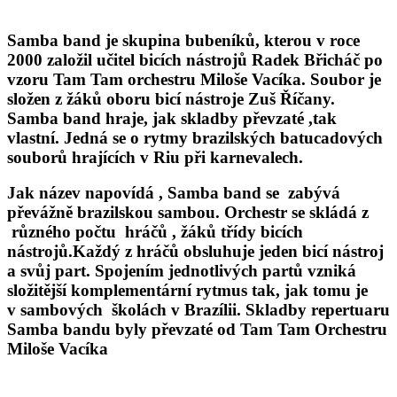
Samba band je skupina bubeníků, kterou v roce
2000 založil učitel bicích nástrojů Radek Břicháč po
vzoru Tam Tam orchestru Miloše Vacíka. Soubor je
složen z žáků oboru bicí nástroje Zuš Říčany.
Samba band hraje, jak skladby převzaté ,tak
vlastní. Jedná se o rytmy brazilských batucadových
souborů hrajících v Riu při karnevalech.
Jak název napovídá , Samba band se zabývá
převážně brazilskou sambou. Orchestr se skládá z
různého počtu hráčů , žáků třídy bicích
nástrojů.Každý z hráčů obsluhuje jeden bicí nástroj
a svůj part. Spojením jednotlivých partů vzniká
složitější komplementární rytmus tak, jak tomu je
v sambových školách v Brazílii. Skladby repertuaru
Samba bandu byly převzaté od Tam Tam Orchestru
Miloše Vacíka