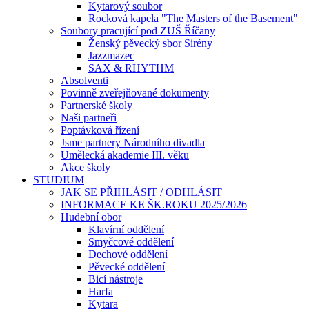
Kytarový soubor
Rocková kapela "The Masters of the Basement"
Soubory pracující pod ZUŠ Říčany
Ženský pěvecký sbor Sirény
Jazzmazec
SAX & RHYTHM
Absolventi
Povinně zveřejňované dokumenty
Partnerské školy
Naši partneři
Poptávková řízení
Jsme partnery Národního divadla
Umělecká akademie III. věku
Akce školy
STUDIUM
JAK SE PŘIHLÁSIT / ODHLÁSIT
INFORMACE KE ŠK.ROKU 2025/2026
Hudební obor
Klavírní oddělení
Smyčcové oddělení
Dechové oddělení
Pěvecké oddělení
Bicí nástroje
Harfa
Kytara