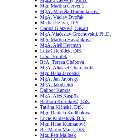
Mgr.Jiří Červený, Ph.D.
Mgr. Martina Červená
MgA. Markéta Dominikusová
MgA. Václav Dvořák
Michal Foltýn, DIS.
Darina Glatzová, Dis.art
MgA.Vjačeslav Grochovskij, Ph.D.
Mgr. Martina Havránková
MgA. Aleš Hejcman
Lukáš Herůdek, DiS.
Libor Houfek
BcA. Tereza Chábová
MgA. Aliaksei Charnavoki
Mgr. Hana Javorská
MgA. Jan Javorský
MgA. Jakub Jírů
Dalibor Kapras
MgA. Aleš Kaspřík
Barbora Kořínková, DiS.
Taťána Klánská, DiS.
Mgr. Daniela Kudibalová
Lucie Künzelová, DiS.
Mgr. Hana Kutmanová
Bc. Martin Majer, DiS.
Mgr. Petr Malínek