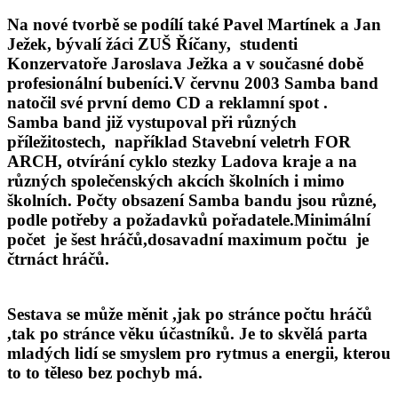
Na nové tvorbě se podílí také Pavel Martínek a Jan
Ježek, bývalí žáci ZUŠ Říčany, studenti
Konzervatoře Jaroslava Ježka a v současné době
profesionální bubeníci.V červnu 2003 Samba band
natočil své první demo CD a reklamní spot .
Samba band již vystupoval při různých
příležitostech, například Stavební veletrh FOR
ARCH, otvírání cyklo stezky Ladova kraje a na
různých společenských akcích školních i mimo
školních. Počty obsazení Samba bandu jsou různé,
podle potřeby a požadavků pořadatele.Minimální
počet je šest hráčů,dosavadní maximum počtu je
čtrnáct hráčů.
Sestava se může měnit ,jak po stránce počtu hráčů
,tak po stránce věku účastníků. Je to skvělá parta
mladých lidí se smyslem pro rytmus a energii, kterou
to to těleso bez pochyb má.