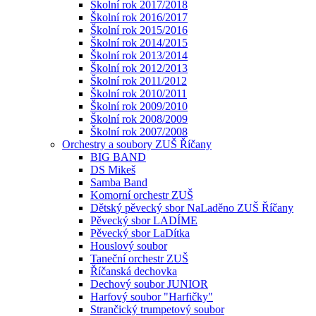
Školní rok 2017/2018
Školní rok 2016/2017
Školní rok 2015/2016
Školní rok 2014/2015
Školní rok 2013/2014
Školní rok 2012/2013
Školní rok 2011/2012
Školní rok 2010/2011
Školní rok 2009/2010
Školní rok 2008/2009
Školní rok 2007/2008
Orchestry a soubory ZUŠ Říčany
BIG BAND
DS Mikeš
Samba Band
Komorní orchestr ZUŠ
Dětský pěvecký sbor NaLaděno ZUŠ Říčany
Pěvecký sbor LADÍME
Pěvecký sbor LaDítka
Houslový soubor
Taneční orchestr ZUŠ
Říčanská dechovka
Dechový soubor JUNIOR
Harfový soubor "Harfičky"
Strančický trumpetový soubor