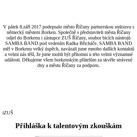
V pátek 8.září 2017 podepsalo město Říčany partnerskou smlouvu s
německý městem Borken. Společně s představiteli města Říčany
odjel do Borkenu i zástupce ZUŠ Říčany, soubor bicích nástrojů
SAMBA BAND pod vedením Radka Břicháče. SAMBA BAND
měl v Borkenu velký úspěch, navázali jsme mnoho dalších kontaktů
a velmi nás těší, že jsme mohli být přítomni u této velmi významné
události. Děkujeme všem borkenským přátelům za skvěle strávené
dny a městu Říčany za podporu.
iZUŠ
Přihláška k talentovým zkouškám