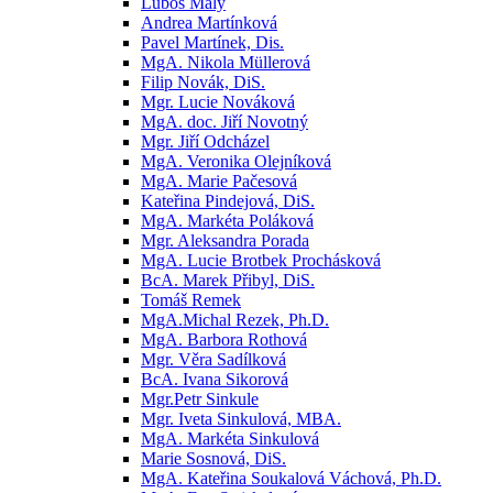
Luboš Malý
Andrea Martínková
Pavel Martínek, Dis.
MgA. Nikola Müllerová
Filip Novák, DiS.
Mgr. Lucie Nováková
MgA. doc. Jiří Novotný
Mgr. Jiří Odcházel
MgA. Veronika Olejníková
MgA. Marie Pačesová
Kateřina Pindejová, DiS.
MgA. Markéta Poláková
Mgr. Aleksandra Porada
MgA. Lucie Brotbek Prochásková
BcA. Marek Přibyl, DiS.
Tomáš Remek
MgA.Michal Rezek, Ph.D.
MgA. Barbora Rothová
Mgr. Věra Sadílková
BcA. Ivana Sikorová
Mgr.Petr Sinkule
Mgr. Iveta Sinkulová, MBA.
MgA. Markéta Sinkulová
Marie Sosnová, DiS.
MgA. Kateřina Soukalová Váchová, Ph.D.