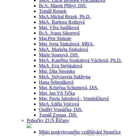
MgA. Lucie Brotbek Prochásková
BcA. Marek Přibyl, DiS.
Tomáš Remek
MgA.Michal Rezek, Ph.D.
MgA. Barbora Rothová
Mgr. Věra Sadílková
BcA. Ivana Sikorová
Mgr.Petr Sinkule
Mgr. Iveta Sinkulová, MBA.
MgA. Markéta Sinkulová
Marie Sosnová, DiS.
MgA. Kateřina Soukalová Váchová, Ph.D.
MgA. Eva Stejskalová
Mgr. Dita Stromko
MgA. Yelyzaveta Sukhyna
Hana Šebestíková
Mgr. Kristýna Schumová, DiS.
Mgr. Jan Vít Trčka
Mgr. Pavla Jahodová - Vondráčková
MgA.Adéla Volcová
Ondřej Vomáčka, DiS.
Tomáš Zeman, DiS.
Pobočky ZUŠ Říčany
Místo poskytovaného vzdělávání Strančice