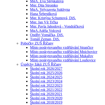
MgA. Eva Stejskalová
Mgr. Dita Stromko
MgA. Yelyzaveta Sukhyna
Hana Šebestíková
Mgr. Kristýna Schumová, DiS.
Mgr. Jan Vít Trčka
Mgr. Pavla Jahodová - Vondráčková
MgA.Adéla Volcová
Ondřej Vomáčka, DiS.
Tomáš Zeman, DiS.
Pobočky ZUŠ Říčany
Místo poskytovaného vzdělávání Strančice
Místo poskytovaného vzdělávání Mnichovice
Místo poskytovaného vzdělávání Mukařov
Místo poskytovaného vzdělávání Louňovice
Úspěchy žáků ZUŠ Říčany
Školní rok 2026/2027
Školní rok 2025/2026
Školní rok 2024/2025
Školní rok 2023/2024
Školní rok 2022/2023
Školní rok 2021/2022
Školní rok 2020/2021
Školní rok 2019/2020
Školní rok 2018/2019