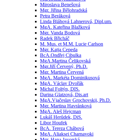
Miroslava Benešová
Mgr. Jiřina Bělohradská
Petra Beráková
Linda Bláhová Lahnerová, Dipl.um.
MgA. Kateřina Blažková
Mgr. Vanda Bodová
Radek Břicháč
M. Mus. et M.M. Lucie Carlson
Mgr. Katja Cepeda
BcA.Ondřej Cibulka
MgA.Martina Čelikovská
Mgr.Jiří Červený, Ph.D.
Mgr. Martina Červená
MgA. Markéta Dominikusová
MgA. Václav Dvořák
Michal Foltýn, DIS.
Darina Glatzová, Dis.art
MgA.Vjačeslav Grochovskij, Ph.D.
Mgr. Martina Havránková
MgA. Aleš Hejcman
Lukáš Herůdek, DiS.
Libor Houfek
BcA. Tereza Chábová
MgA. Aliaksei Charnavoki
Mgr. Hana Javorská