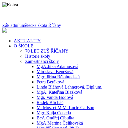
Základní umělecká škola Říčany
AKTUALITY
O ŠKOLE
70 LET ZUŠ ŘÍČANY
Historie školy
Zaměstnanci školy
MgA.Jitka Adamusová
Miroslava Benešová
Mgr. Jiřina Bělohradská
Petra Beráková
Linda Bláhová Lahnerová, Dipl.um.
MgA. Kateřina Blažková
Mgr. Vanda Bodová
Radek Břicháč
M. Mus. et M.M. Lucie Carlson
Mgr. Katja Cepeda
BcA.Ondřej Cibulka
MgA.Martina Čelikovská