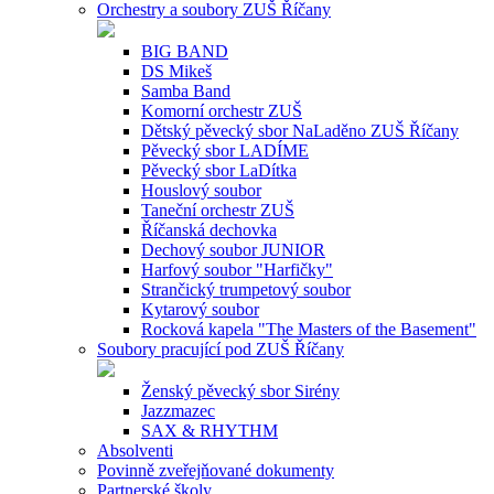
Orchestry a soubory ZUŠ Říčany
BIG BAND
DS Mikeš
Samba Band
Komorní orchestr ZUŠ
Dětský pěvecký sbor NaLaděno ZUŠ Říčany
Pěvecký sbor LADÍME
Pěvecký sbor LaDítka
Houslový soubor
Taneční orchestr ZUŠ
Říčanská dechovka
Dechový soubor JUNIOR
Harfový soubor "Harfičky"
Strančický trumpetový soubor
Kytarový soubor
Rocková kapela "The Masters of the Basement"
Soubory pracující pod ZUŠ Říčany
Ženský pěvecký sbor Sirény
Jazzmazec
SAX & RHYTHM
Absolventi
Povinně zveřejňované dokumenty
Partnerské školy