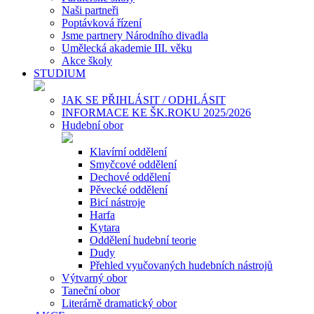
Naši partneři
Poptávková řízení
Jsme partnery Národního divadla
Umělecká akademie III. věku
Akce školy
STUDIUM
JAK SE PŘIHLÁSIT / ODHLÁSIT
INFORMACE KE ŠK.ROKU 2025/2026
Hudební obor
Klavírní oddělení
Smyčcové oddělení
Dechové oddělení
Pěvecké oddělení
Bicí nástroje
Harfa
Kytara
Oddělení hudební teorie
Dudy
Přehled vyučovaných hudebních nástrojů
Výtvarný obor
Taneční obor
Literárně dramatický obor