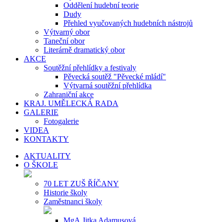
Oddělení hudební teorie
Dudy
Přehled vyučovaných hudebních nástrojů
Výtvarný obor
Taneční obor
Literárně dramatický obor
AKCE
Soutěžní přehlídky a festivaly
Pěvecká soutěž "Pěvecké mládí"
Výtvarná soutěžní přehlídka
Zahraniční akce
KRAJ. UMĚLECKÁ RADA
GALERIE
Fotogalerie
VIDEA
KONTAKTY
AKTUALITY
O ŠKOLE
70 LET ZUŠ ŘÍČANY
Historie školy
Zaměstnanci školy
MgA.Jitka Adamusová