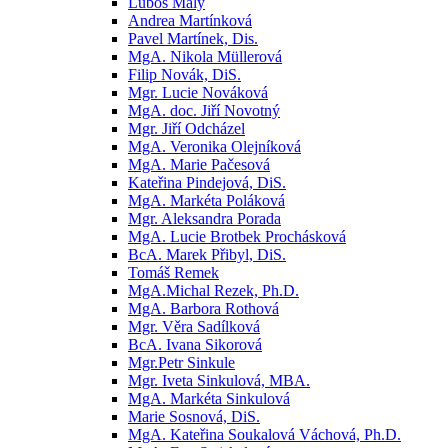
Luboš Malý
Andrea Martínková
Pavel Martínek, Dis.
MgA. Nikola Müllerová
Filip Novák, DiS.
Mgr. Lucie Nováková
MgA. doc. Jiří Novotný
Mgr. Jiří Odcházel
MgA. Veronika Olejníková
MgA. Marie Pačesová
Kateřina Pindejová, DiS.
MgA. Markéta Poláková
Mgr. Aleksandra Porada
MgA. Lucie Brotbek Prochásková
BcA. Marek Přibyl, DiS.
Tomáš Remek
MgA.Michal Rezek, Ph.D.
MgA. Barbora Rothová
Mgr. Věra Sadílková
BcA. Ivana Sikorová
Mgr.Petr Sinkule
Mgr. Iveta Sinkulová, MBA.
MgA. Markéta Sinkulová
Marie Sosnová, DiS.
MgA. Kateřina Soukalová Váchová, Ph.D.