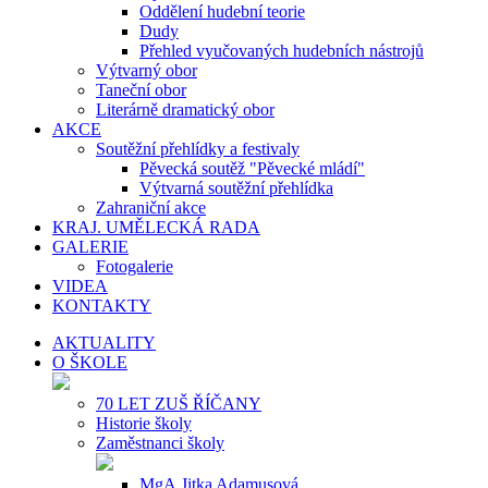
Oddělení hudební teorie
Dudy
Přehled vyučovaných hudebních nástrojů
Výtvarný obor
Taneční obor
Literárně dramatický obor
AKCE
Soutěžní přehlídky a festivaly
Pěvecká soutěž "Pěvecké mládí"
Výtvarná soutěžní přehlídka
Zahraniční akce
KRAJ. UMĚLECKÁ RADA
GALERIE
Fotogalerie
VIDEA
KONTAKTY
AKTUALITY
O ŠKOLE
70 LET ZUŠ ŘÍČANY
Historie školy
Zaměstnanci školy
MgA.Jitka Adamusová