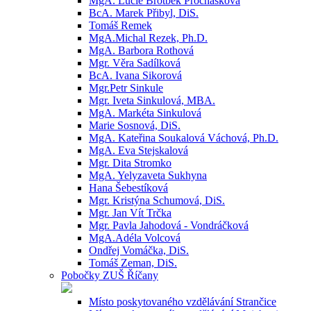
MgA. Lucie Brotbek Prochásková
BcA. Marek Přibyl, DiS.
Tomáš Remek
MgA.Michal Rezek, Ph.D.
MgA. Barbora Rothová
Mgr. Věra Sadílková
BcA. Ivana Sikorová
Mgr.Petr Sinkule
Mgr. Iveta Sinkulová, MBA.
MgA. Markéta Sinkulová
Marie Sosnová, DiS.
MgA. Kateřina Soukalová Váchová, Ph.D.
MgA. Eva Stejskalová
Mgr. Dita Stromko
MgA. Yelyzaveta Sukhyna
Hana Šebestíková
Mgr. Kristýna Schumová, DiS.
Mgr. Jan Vít Trčka
Mgr. Pavla Jahodová - Vondráčková
MgA.Adéla Volcová
Ondřej Vomáčka, DiS.
Tomáš Zeman, DiS.
Pobočky ZUŠ Říčany
Místo poskytovaného vzdělávání Strančice