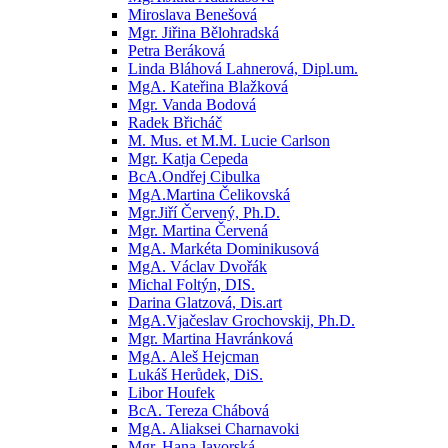
Miroslava Benešová
Mgr. Jiřina Bělohradská
Petra Beráková
Linda Bláhová Lahnerová, Dipl.um.
MgA. Kateřina Blažková
Mgr. Vanda Bodová
Radek Břicháč
M. Mus. et M.M. Lucie Carlson
Mgr. Katja Cepeda
BcA.Ondřej Cibulka
MgA.Martina Čelikovská
Mgr.Jiří Červený, Ph.D.
Mgr. Martina Červená
MgA. Markéta Dominikusová
MgA. Václav Dvořák
Michal Foltýn, DIS.
Darina Glatzová, Dis.art
MgA.Vjačeslav Grochovskij, Ph.D.
Mgr. Martina Havránková
MgA. Aleš Hejcman
Lukáš Herůdek, DiS.
Libor Houfek
BcA. Tereza Chábová
MgA. Aliaksei Charnavoki
Mgr. Hana Javorská