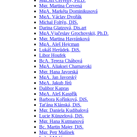
Mgr.Jiří Červený, Ph.D.
Mgr. Martina Červená
MgA. Markéta Dominikusová
MgA. Václav Dvořák
Michal Foltýn, DIS.
Darina Glatzová, Dis.art
MgA.Vjačeslav Grochovskij, Ph.D.
Mgr. Martina Havránková
MgA. Aleš Hejcman
Lukáš Herůdek, DiS.
Libor Houfek
BcA. Tereza Chábová
MgA. Aliaksei Charnavoki
Mgr. Hana Javorská
MgA. Jan Javorský
MgA. Jakub Jírů
Dalibor Kapras
MgA. Aleš Kaspřík
Barbora Kořínková, DiS.
Taťána Klánská, DiS.
Mgr. Daniela Kudibalová
Lucie Künzelová, DiS.
Mgr. Hana Kutmanová
Bc. Martin Majer, DiS.
Mgr. Petr Malínek