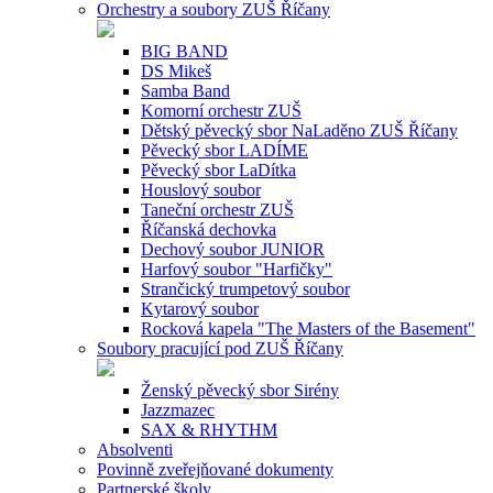
Orchestry a soubory ZUŠ Říčany
BIG BAND
DS Mikeš
Samba Band
Komorní orchestr ZUŠ
Dětský pěvecký sbor NaLaděno ZUŠ Říčany
Pěvecký sbor LADÍME
Pěvecký sbor LaDítka
Houslový soubor
Taneční orchestr ZUŠ
Říčanská dechovka
Dechový soubor JUNIOR
Harfový soubor "Harfičky"
Strančický trumpetový soubor
Kytarový soubor
Rocková kapela "The Masters of the Basement"
Soubory pracující pod ZUŠ Říčany
Ženský pěvecký sbor Sirény
Jazzmazec
SAX & RHYTHM
Absolventi
Povinně zveřejňované dokumenty
Partnerské školy