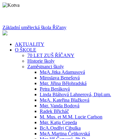
Základní umělecká škola Říčany
AKTUALITY
O ŠKOLE
70 LET ZUŠ ŘÍČANY
Historie školy
Zaměstnanci školy
MgA.Jitka Adamusová
Miroslava Benešová
Mgr. Jiřina Bělohradská
Petra Beráková
Linda Bláhová Lahnerová, Dipl.um.
MgA. Kateřina Blažková
Mgr. Vanda Bodová
Radek Břicháč
M. Mus. et M.M. Lucie Carlson
Mgr. Katja Cepeda
BcA.Ondřej Cibulka
MgA.Martina Čelikovská