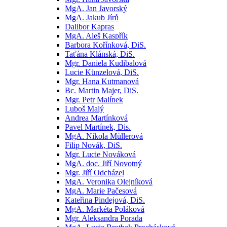
MgA. Jan Javorský
MgA. Jakub Jírů
Dalibor Kapras
MgA. Aleš Kaspřík
Barbora Kořínková, DiS.
Taťána Klánská, DiS.
Mgr. Daniela Kudibalová
Lucie Künzelová, DiS.
Mgr. Hana Kutmanová
Bc. Martin Majer, DiS.
Mgr. Petr Malínek
Luboš Malý
Andrea Martínková
Pavel Martínek, Dis.
MgA. Nikola Müllerová
Filip Novák, DiS.
Mgr. Lucie Nováková
MgA. doc. Jiří Novotný
Mgr. Jiří Odcházel
MgA. Veronika Olejníková
MgA. Marie Pačesová
Kateřina Pindejová, DiS.
MgA. Markéta Poláková
Mgr. Aleksandra Porada