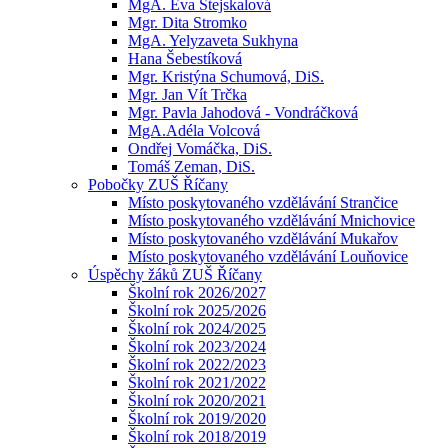
MgA. Eva Stejskalová
Mgr. Dita Stromko
MgA. Yelyzaveta Sukhyna
Hana Šebestíková
Mgr. Kristýna Schumová, DiS.
Mgr. Jan Vít Trčka
Mgr. Pavla Jahodová - Vondráčková
MgA.Adéla Volcová
Ondřej Vomáčka, DiS.
Tomáš Zeman, DiS.
Pobočky ZUŠ Říčany
Místo poskytovaného vzdělávání Strančice
Místo poskytovaného vzdělávání Mnichovice
Místo poskytovaného vzdělávání Mukařov
Místo poskytovaného vzdělávání Louňovice
Úspěchy žáků ZUŠ Říčany
Školní rok 2026/2027
Školní rok 2025/2026
Školní rok 2024/2025
Školní rok 2023/2024
Školní rok 2022/2023
Školní rok 2021/2022
Školní rok 2020/2021
Školní rok 2019/2020
Školní rok 2018/2019