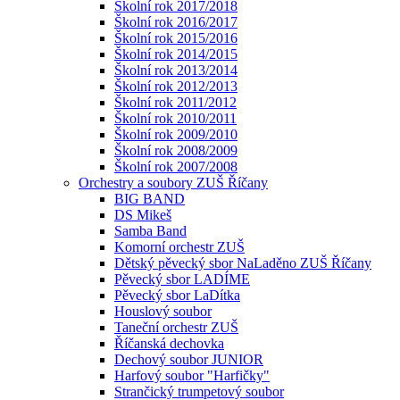
Školní rok 2017/2018
Školní rok 2016/2017
Školní rok 2015/2016
Školní rok 2014/2015
Školní rok 2013/2014
Školní rok 2012/2013
Školní rok 2011/2012
Školní rok 2010/2011
Školní rok 2009/2010
Školní rok 2008/2009
Školní rok 2007/2008
Orchestry a soubory ZUŠ Říčany
BIG BAND
DS Mikeš
Samba Band
Komorní orchestr ZUŠ
Dětský pěvecký sbor NaLaděno ZUŠ Říčany
Pěvecký sbor LADÍME
Pěvecký sbor LaDítka
Houslový soubor
Taneční orchestr ZUŠ
Říčanská dechovka
Dechový soubor JUNIOR
Harfový soubor "Harfičky"
Strančický trumpetový soubor