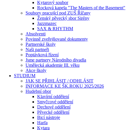
Kytarový soubor
Rocková kapela "The Masters of the Basement"
Soubory pracující pod ZUŠ Říčany
Ženský pěvecký sbor Sirény
Jazzmazec
SAX & RHYTHM
Absolventi
Povinně zveřejňované dokumenty
Partnerské školy
Naši partneři
Poptávková řízení
Jsme partnery Národního divadla
Umělecká akademie III. věku
Akce školy
STUDIUM
JAK SE PŘIHLÁSIT / ODHLÁSIT
INFORMACE KE ŠK.ROKU 2025/2026
Hudební obor
Klavírní oddělení
Smyčcové oddělení
Dechové oddělení
Pěvecké oddělení
Bicí nástroje
Harfa
Kytara