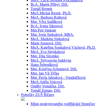
MgA. Lucie Brotbek Prochásková
BcA. Marek Přibyl, DiS.
Tomáš Remek
MgA.Michal Rezek, Ph.D.
MgA. Barbora Rothová
Mgr. Věra Sadílková
BcA. Ivana Sikorová
Mgr.Petr Sinkule
Mgr. Iveta Sinkulová, MBA.
MgA. Markéta Sinkulová
Marie Sosnová, DiS.
MgA. Kateřina Soukalová Váchová, Ph.D.
MgA. Eva Stejskalová
Mgr. Dita Stromko
MgA. Yelyzaveta Sukhyna
Hana Šebestíková
Mgr. Kristýna Schumová, DiS.
Mgr. Jan Vít Trčka
Mgr. Pavla Jahodová - Vondráčková
MgA.Adéla Volcová
Ondřej Vomáčka, DiS.
Tomáš Zeman, DiS.
Pobočky ZUŠ Říčany
Místo poskytovaného vzdělávání Strančice