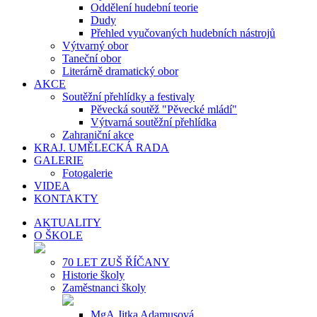
Oddělení hudební teorie
Dudy
Přehled vyučovaných hudebních nástrojů
Výtvarný obor
Taneční obor
Literárně dramatický obor
AKCE
Soutěžní přehlídky a festivaly
Pěvecká soutěž "Pěvecké mládí"
Výtvarná soutěžní přehlídka
Zahraniční akce
KRAJ. UMĚLECKÁ RADA
GALERIE
Fotogalerie
VIDEA
KONTAKTY
AKTUALITY
O ŠKOLE
70 LET ZUŠ ŘÍČANY
Historie školy
Zaměstnanci školy
MgA.Jitka Adamusová