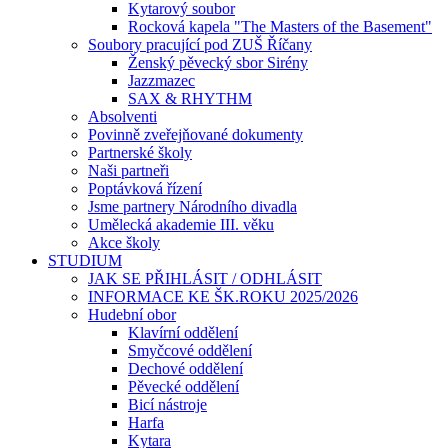
Kytarový soubor
Rocková kapela "The Masters of the Basement"
Soubory pracující pod ZUŠ Říčany
Ženský pěvecký sbor Sirény
Jazzmazec
SAX & RHYTHM
Absolventi
Povinně zveřejňované dokumenty
Partnerské školy
Naši partneři
Poptávková řízení
Jsme partnery Národního divadla
Umělecká akademie III. věku
Akce školy
STUDIUM
JAK SE PŘIHLÁSIT / ODHLÁSIT
INFORMACE KE ŠK.ROKU 2025/2026
Hudební obor
Klavírní oddělení
Smyčcové oddělení
Dechové oddělení
Pěvecké oddělení
Bicí nástroje
Harfa
Kytara