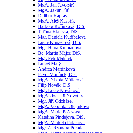
MgA. Jan Javorský
MgA. Jakub Jírů
Dalibor Kapras
MgA. Aleš Kaspřík
Barbora Kořínková, DiS.
Taťána Klánská, DiS.
Mgr. Daniela Kudibalová
Lucie Künzelová, DiS.
Mgr. Hana Kutmanová
Bc. Martin Majer, DiS.
Mgr. Petr Malínek
Luboš Malý
Andrea Martínková
Pavel Martínek, Dis.
MgA. Nikola Müllerová
Filip Novák, DiS.
Mgr. Lucie Nováková
MgA. doc. Jiří Novotný
Mgr. Jiří Odcházel
MgA. Veronika Olejníková
MgA. Marie Pačesová
Kateřina Pindejová, DiS.
MgA. Markéta Poláková
Mgr. Aleksandra Porada