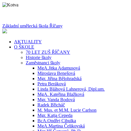
Základní umělecká škola Říčany
AKTUALITY
O ŠKOLE
70 LET ZUŠ ŘÍČANY
Historie školy
Zaměstnanci školy
MgA.Jitka Adamusová
Miroslava Benešová
Mgr. Jiřina Bělohradská
Petra Beráková
Linda Bláhová Lahnerová, Dipl.um.
MgA. Kateřina Blažková
Mgr. Vanda Bodová
Radek Břicháč
M. Mus. et M.M. Lucie Carlson
Mgr. Katja Cepeda
BcA.Ondřej Cibulka
MgA.Martina Čelikovská