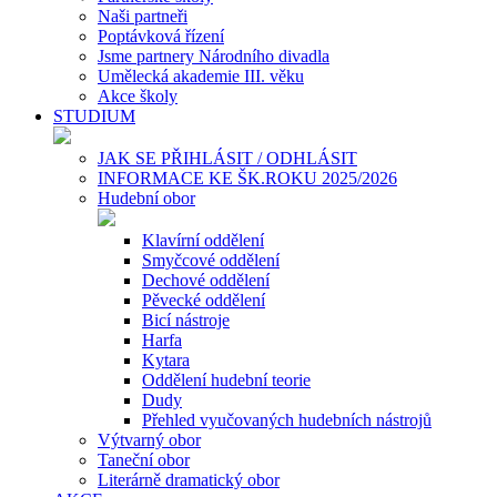
Naši partneři
Poptávková řízení
Jsme partnery Národního divadla
Umělecká akademie III. věku
Akce školy
STUDIUM
JAK SE PŘIHLÁSIT / ODHLÁSIT
INFORMACE KE ŠK.ROKU 2025/2026
Hudební obor
Klavírní oddělení
Smyčcové oddělení
Dechové oddělení
Pěvecké oddělení
Bicí nástroje
Harfa
Kytara
Oddělení hudební teorie
Dudy
Přehled vyučovaných hudebních nástrojů
Výtvarný obor
Taneční obor
Literárně dramatický obor