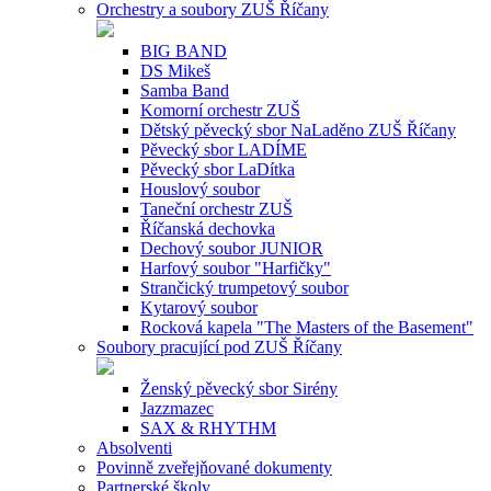
Orchestry a soubory ZUŠ Říčany
BIG BAND
DS Mikeš
Samba Band
Komorní orchestr ZUŠ
Dětský pěvecký sbor NaLaděno ZUŠ Říčany
Pěvecký sbor LADÍME
Pěvecký sbor LaDítka
Houslový soubor
Taneční orchestr ZUŠ
Říčanská dechovka
Dechový soubor JUNIOR
Harfový soubor "Harfičky"
Strančický trumpetový soubor
Kytarový soubor
Rocková kapela "The Masters of the Basement"
Soubory pracující pod ZUŠ Říčany
Ženský pěvecký sbor Sirény
Jazzmazec
SAX & RHYTHM
Absolventi
Povinně zveřejňované dokumenty
Partnerské školy