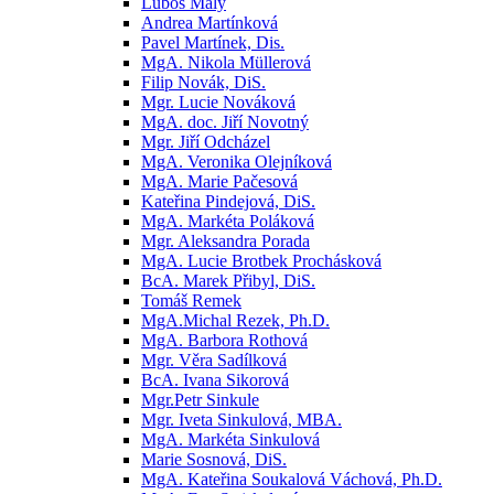
Luboš Malý
Andrea Martínková
Pavel Martínek, Dis.
MgA. Nikola Müllerová
Filip Novák, DiS.
Mgr. Lucie Nováková
MgA. doc. Jiří Novotný
Mgr. Jiří Odcházel
MgA. Veronika Olejníková
MgA. Marie Pačesová
Kateřina Pindejová, DiS.
MgA. Markéta Poláková
Mgr. Aleksandra Porada
MgA. Lucie Brotbek Prochásková
BcA. Marek Přibyl, DiS.
Tomáš Remek
MgA.Michal Rezek, Ph.D.
MgA. Barbora Rothová
Mgr. Věra Sadílková
BcA. Ivana Sikorová
Mgr.Petr Sinkule
Mgr. Iveta Sinkulová, MBA.
MgA. Markéta Sinkulová
Marie Sosnová, DiS.
MgA. Kateřina Soukalová Váchová, Ph.D.