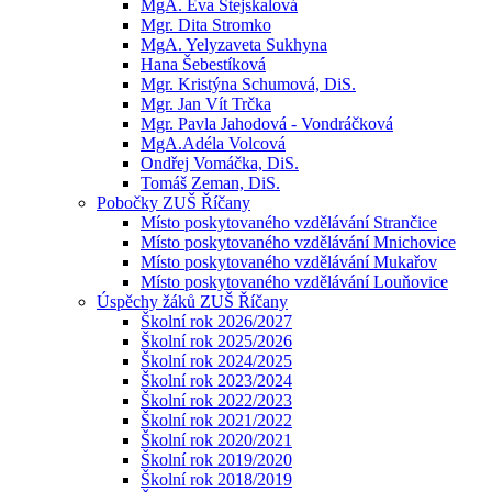
MgA. Eva Stejskalová
Mgr. Dita Stromko
MgA. Yelyzaveta Sukhyna
Hana Šebestíková
Mgr. Kristýna Schumová, DiS.
Mgr. Jan Vít Trčka
Mgr. Pavla Jahodová - Vondráčková
MgA.Adéla Volcová
Ondřej Vomáčka, DiS.
Tomáš Zeman, DiS.
Pobočky ZUŠ Říčany
Místo poskytovaného vzdělávání Strančice
Místo poskytovaného vzdělávání Mnichovice
Místo poskytovaného vzdělávání Mukařov
Místo poskytovaného vzdělávání Louňovice
Úspěchy žáků ZUŠ Říčany
Školní rok 2026/2027
Školní rok 2025/2026
Školní rok 2024/2025
Školní rok 2023/2024
Školní rok 2022/2023
Školní rok 2021/2022
Školní rok 2020/2021
Školní rok 2019/2020
Školní rok 2018/2019