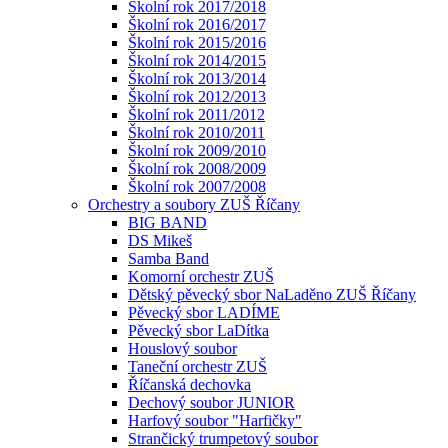
Školní rok 2017/2018
Školní rok 2016/2017
Školní rok 2015/2016
Školní rok 2014/2015
Školní rok 2013/2014
Školní rok 2012/2013
Školní rok 2011/2012
Školní rok 2010/2011
Školní rok 2009/2010
Školní rok 2008/2009
Školní rok 2007/2008
Orchestry a soubory ZUŠ Říčany
BIG BAND
DS Mikeš
Samba Band
Komorní orchestr ZUŠ
Dětský pěvecký sbor NaLaděno ZUŠ Říčany
Pěvecký sbor LADÍME
Pěvecký sbor LaDítka
Houslový soubor
Taneční orchestr ZUŠ
Říčanská dechovka
Dechový soubor JUNIOR
Harfový soubor "Harfičky"
Strančický trumpetový soubor