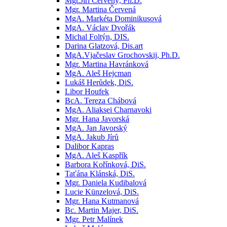
Mgr.Jiří Červený, Ph.D.
Mgr. Martina Červená
MgA. Markéta Dominikusová
MgA. Václav Dvořák
Michal Foltýn, DIS.
Darina Glatzová, Dis.art
MgA.Vjačeslav Grochovskij, Ph.D.
Mgr. Martina Havránková
MgA. Aleš Hejcman
Lukáš Herůdek, DiS.
Libor Houfek
BcA. Tereza Chábová
MgA. Aliaksei Charnavoki
Mgr. Hana Javorská
MgA. Jan Javorský
MgA. Jakub Jírů
Dalibor Kapras
MgA. Aleš Kaspřík
Barbora Kořínková, DiS.
Taťána Klánská, DiS.
Mgr. Daniela Kudibalová
Lucie Künzelová, DiS.
Mgr. Hana Kutmanová
Bc. Martin Majer, DiS.
Mgr. Petr Malínek