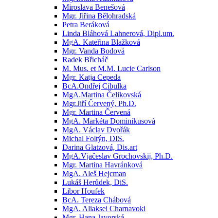
Miroslava Benešová
Mgr. Jiřina Bělohradská
Petra Beráková
Linda Bláhová Lahnerová, Dipl.um.
MgA. Kateřina Blažková
Mgr. Vanda Bodová
Radek Břicháč
M. Mus. et M.M. Lucie Carlson
Mgr. Katja Cepeda
BcA.Ondřej Cibulka
MgA.Martina Čelikovská
Mgr.Jiří Červený, Ph.D.
Mgr. Martina Červená
MgA. Markéta Dominikusová
MgA. Václav Dvořák
Michal Foltýn, DIS.
Darina Glatzová, Dis.art
MgA.Vjačeslav Grochovskij, Ph.D.
Mgr. Martina Havránková
MgA. Aleš Hejcman
Lukáš Herůdek, DiS.
Libor Houfek
BcA. Tereza Chábová
MgA. Aliaksei Charnavoki
Mgr. Hana Javorská