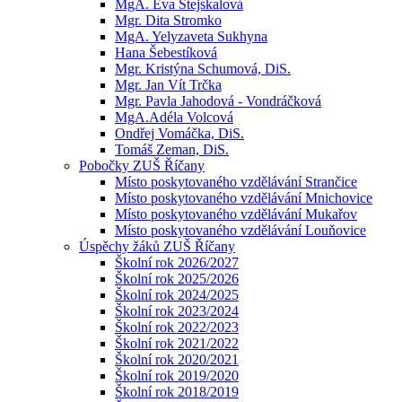
MgA. Eva Stejskalová
Mgr. Dita Stromko
MgA. Yelyzaveta Sukhyna
Hana Šebestíková
Mgr. Kristýna Schumová, DiS.
Mgr. Jan Vít Trčka
Mgr. Pavla Jahodová - Vondráčková
MgA.Adéla Volcová
Ondřej Vomáčka, DiS.
Tomáš Zeman, DiS.
Pobočky ZUŠ Říčany
Místo poskytovaného vzdělávání Strančice
Místo poskytovaného vzdělávání Mnichovice
Místo poskytovaného vzdělávání Mukařov
Místo poskytovaného vzdělávání Louňovice
Úspěchy žáků ZUŠ Říčany
Školní rok 2026/2027
Školní rok 2025/2026
Školní rok 2024/2025
Školní rok 2023/2024
Školní rok 2022/2023
Školní rok 2021/2022
Školní rok 2020/2021
Školní rok 2019/2020
Školní rok 2018/2019