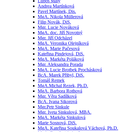
Luboš Malý
Andrea Martínková
Pavel Martínek, Dis.
MgA. Nikola Müllerová
Filip Novák, DiS.
Mgr. Lucie Nováková
MgA. doc. Jiří Novotný
Mgr. Jiří Odcházel
MgA. Veronika Olejníková
MgA. Marie Pačesová
Kateřina Pindejová, DiS.
MgA. Markéta Poláková
Mgr. Aleksandra Porada
MgA. Lucie Brotbek Prochásková
BcA. Marek Přibyl, DiS.
Tomáš Remek
MgA.Michal Rezek, Ph.D.
MgA. Barbora Rothová
Mgr. Věra Sadílková
BcA. Ivana Sikorová
Mgr.Petr Sinkule
Mgr. Iveta Sinkulová, MBA.
MgA. Markéta Sinkulová
Marie Sosnová, DiS.
MgA. Kateřina Soukalová Váchová, Ph.D.