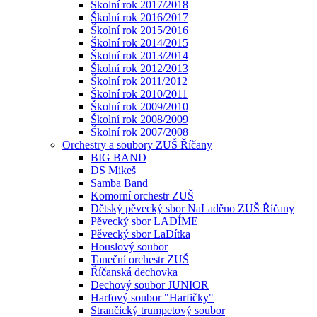
Školní rok 2017/2018
Školní rok 2016/2017
Školní rok 2015/2016
Školní rok 2014/2015
Školní rok 2013/2014
Školní rok 2012/2013
Školní rok 2011/2012
Školní rok 2010/2011
Školní rok 2009/2010
Školní rok 2008/2009
Školní rok 2007/2008
Orchestry a soubory ZUŠ Říčany
BIG BAND
DS Mikeš
Samba Band
Komorní orchestr ZUŠ
Dětský pěvecký sbor NaLaděno ZUŠ Říčany
Pěvecký sbor LADÍME
Pěvecký sbor LaDítka
Houslový soubor
Taneční orchestr ZUŠ
Říčanská dechovka
Dechový soubor JUNIOR
Harfový soubor "Harfičky"
Strančický trumpetový soubor