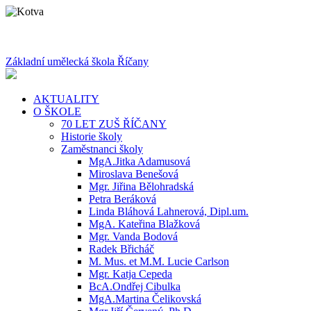
Základní umělecká škola Říčany
AKTUALITY
O ŠKOLE
70 LET ZUŠ ŘÍČANY
Historie školy
Zaměstnanci školy
MgA.Jitka Adamusová
Miroslava Benešová
Mgr. Jiřina Bělohradská
Petra Beráková
Linda Bláhová Lahnerová, Dipl.um.
MgA. Kateřina Blažková
Mgr. Vanda Bodová
Radek Břicháč
M. Mus. et M.M. Lucie Carlson
Mgr. Katja Cepeda
BcA.Ondřej Cibulka
MgA.Martina Čelikovská