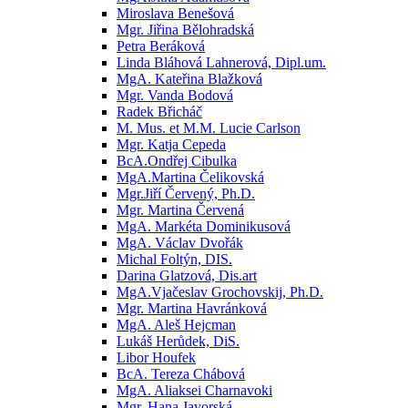
Miroslava Benešová
Mgr. Jiřina Bělohradská
Petra Beráková
Linda Bláhová Lahnerová, Dipl.um.
MgA. Kateřina Blažková
Mgr. Vanda Bodová
Radek Břicháč
M. Mus. et M.M. Lucie Carlson
Mgr. Katja Cepeda
BcA.Ondřej Cibulka
MgA.Martina Čelikovská
Mgr.Jiří Červený, Ph.D.
Mgr. Martina Červená
MgA. Markéta Dominikusová
MgA. Václav Dvořák
Michal Foltýn, DIS.
Darina Glatzová, Dis.art
MgA.Vjačeslav Grochovskij, Ph.D.
Mgr. Martina Havránková
MgA. Aleš Hejcman
Lukáš Herůdek, DiS.
Libor Houfek
BcA. Tereza Chábová
MgA. Aliaksei Charnavoki
Mgr. Hana Javorská