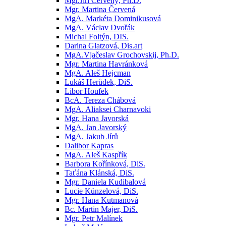
Mgr.Jiří Červený, Ph.D.
Mgr. Martina Červená
MgA. Markéta Dominikusová
MgA. Václav Dvořák
Michal Foltýn, DIS.
Darina Glatzová, Dis.art
MgA.Vjačeslav Grochovskij, Ph.D.
Mgr. Martina Havránková
MgA. Aleš Hejcman
Lukáš Herůdek, DiS.
Libor Houfek
BcA. Tereza Chábová
MgA. Aliaksei Charnavoki
Mgr. Hana Javorská
MgA. Jan Javorský
MgA. Jakub Jírů
Dalibor Kapras
MgA. Aleš Kaspřík
Barbora Kořínková, DiS.
Taťána Klánská, DiS.
Mgr. Daniela Kudibalová
Lucie Künzelová, DiS.
Mgr. Hana Kutmanová
Bc. Martin Majer, DiS.
Mgr. Petr Malínek