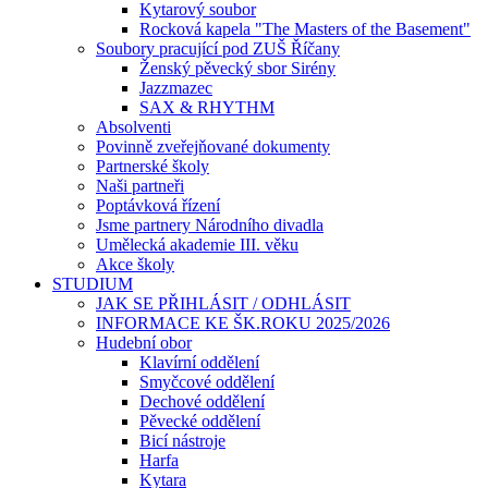
Kytarový soubor
Rocková kapela "The Masters of the Basement"
Soubory pracující pod ZUŠ Říčany
Ženský pěvecký sbor Sirény
Jazzmazec
SAX & RHYTHM
Absolventi
Povinně zveřejňované dokumenty
Partnerské školy
Naši partneři
Poptávková řízení
Jsme partnery Národního divadla
Umělecká akademie III. věku
Akce školy
STUDIUM
JAK SE PŘIHLÁSIT / ODHLÁSIT
INFORMACE KE ŠK.ROKU 2025/2026
Hudební obor
Klavírní oddělení
Smyčcové oddělení
Dechové oddělení
Pěvecké oddělení
Bicí nástroje
Harfa
Kytara