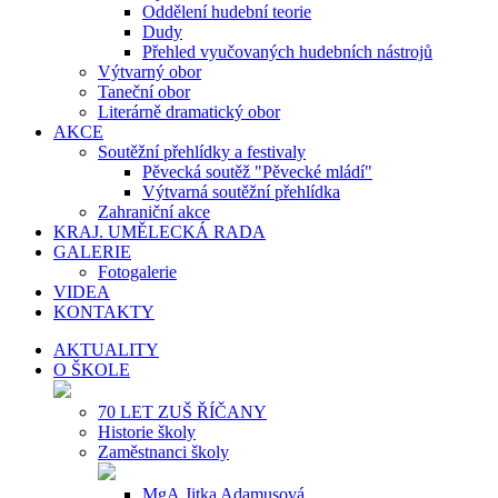
Oddělení hudební teorie
Dudy
Přehled vyučovaných hudebních nástrojů
Výtvarný obor
Taneční obor
Literárně dramatický obor
AKCE
Soutěžní přehlídky a festivaly
Pěvecká soutěž "Pěvecké mládí"
Výtvarná soutěžní přehlídka
Zahraniční akce
KRAJ. UMĚLECKÁ RADA
GALERIE
Fotogalerie
VIDEA
KONTAKTY
AKTUALITY
O ŠKOLE
70 LET ZUŠ ŘÍČANY
Historie školy
Zaměstnanci školy
MgA.Jitka Adamusová