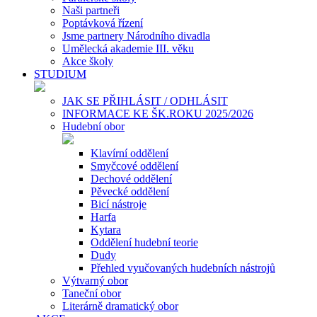
Naši partneři
Poptávková řízení
Jsme partnery Národního divadla
Umělecká akademie III. věku
Akce školy
STUDIUM
JAK SE PŘIHLÁSIT / ODHLÁSIT
INFORMACE KE ŠK.ROKU 2025/2026
Hudební obor
Klavírní oddělení
Smyčcové oddělení
Dechové oddělení
Pěvecké oddělení
Bicí nástroje
Harfa
Kytara
Oddělení hudební teorie
Dudy
Přehled vyučovaných hudebních nástrojů
Výtvarný obor
Taneční obor
Literárně dramatický obor