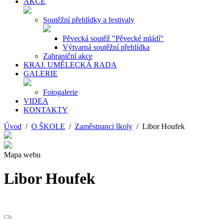
AKCE
Soutěžní přehlídky a festivaly
Pěvecká soutěž "Pěvecké mládí"
Výtvarná soutěžní přehlídka
Zahraniční akce
KRAJ. UMĚLECKÁ RADA
GALERIE
Fotogalerie
VIDEA
KONTAKTY
Úvod
/
O ŠKOLE
/
Zaměstnanci školy
/ Libor Houfek
Mapa webu
Libor Houfek