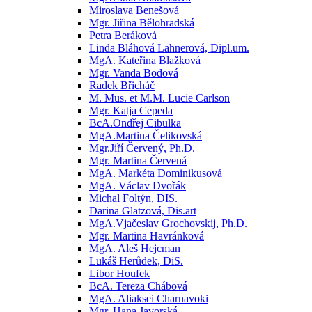
Miroslava Benešová
Mgr. Jiřina Bělohradská
Petra Beráková
Linda Bláhová Lahnerová, Dipl.um.
MgA. Kateřina Blažková
Mgr. Vanda Bodová
Radek Břicháč
M. Mus. et M.M. Lucie Carlson
Mgr. Katja Cepeda
BcA.Ondřej Cibulka
MgA.Martina Čelikovská
Mgr.Jiří Červený, Ph.D.
Mgr. Martina Červená
MgA. Markéta Dominikusová
MgA. Václav Dvořák
Michal Foltýn, DIS.
Darina Glatzová, Dis.art
MgA.Vjačeslav Grochovskij, Ph.D.
Mgr. Martina Havránková
MgA. Aleš Hejcman
Lukáš Herůdek, DiS.
Libor Houfek
BcA. Tereza Chábová
MgA. Aliaksei Charnavoki
Mgr. Hana Javorská