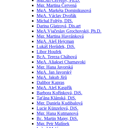
Mgr.Jiří Červený, Ph.D.
Mgr. Martina Červená
MgA. Markéta Dominikusová
MgA. Václav Dvořák
Michal Foltýn, DIS.
Darina Glatzová, Dis.art
MgA.Vjačeslav Grochovskij, Ph.D.
Mgr. Martina Havránková
MgA. Aleš Hejcman
Lukáš Herůdek, DiS.
Libor Houfek
BcA. Tereza Chábová
MgA. Aliaksei Charnavoki
Mgr. Hana Javorská
MgA. Jan Javorský
MgA. Jakub Jírů
Dalibor Kapras
MgA. Aleš Kaspřík
Barbora Kořínková, DiS.
Taťána Klánská, DiS.
Mgr. Daniela Kudibalová
Lucie Künzelová, DiS.
Mgr. Hana Kutmanová
Bc. Martin Majer, DiS.
Mgr. Petr Malínek