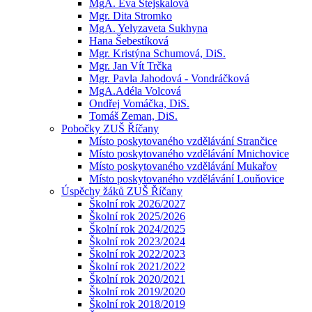
MgA. Eva Stejskalová
Mgr. Dita Stromko
MgA. Yelyzaveta Sukhyna
Hana Šebestíková
Mgr. Kristýna Schumová, DiS.
Mgr. Jan Vít Trčka
Mgr. Pavla Jahodová - Vondráčková
MgA.Adéla Volcová
Ondřej Vomáčka, DiS.
Tomáš Zeman, DiS.
Pobočky ZUŠ Říčany
Místo poskytovaného vzdělávání Strančice
Místo poskytovaného vzdělávání Mnichovice
Místo poskytovaného vzdělávání Mukařov
Místo poskytovaného vzdělávání Louňovice
Úspěchy žáků ZUŠ Říčany
Školní rok 2026/2027
Školní rok 2025/2026
Školní rok 2024/2025
Školní rok 2023/2024
Školní rok 2022/2023
Školní rok 2021/2022
Školní rok 2020/2021
Školní rok 2019/2020
Školní rok 2018/2019