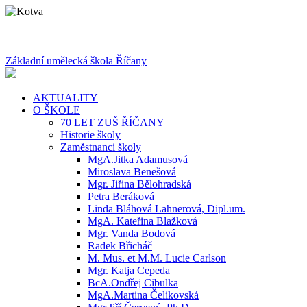
Základní umělecká škola Říčany
AKTUALITY
O ŠKOLE
70 LET ZUŠ ŘÍČANY
Historie školy
Zaměstnanci školy
MgA.Jitka Adamusová
Miroslava Benešová
Mgr. Jiřina Bělohradská
Petra Beráková
Linda Bláhová Lahnerová, Dipl.um.
MgA. Kateřina Blažková
Mgr. Vanda Bodová
Radek Břicháč
M. Mus. et M.M. Lucie Carlson
Mgr. Katja Cepeda
BcA.Ondřej Cibulka
MgA.Martina Čelikovská