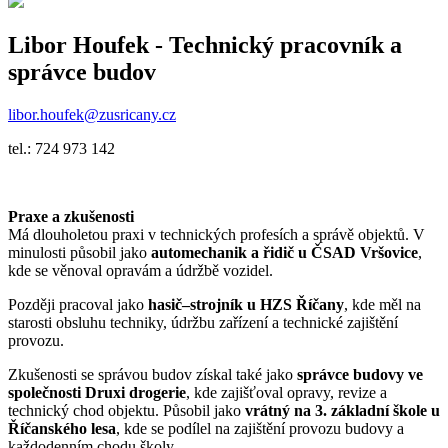
Libor Houfek
- Technický pracovník a
správce budov
libor.houfek@zusricany.cz
tel.: 724 973 142
Praxe a zkušenosti
Má dlouholetou praxi v technických profesích a správě objektů. V
minulosti působil jako
automechanik a řidič u ČSAD Vršovice
,
kde se věnoval opravám a údržbě vozidel.
Později pracoval jako
hasič–strojník u HZS Říčany
, kde měl na
starosti obsluhu techniky, údržbu zařízení a technické zajištění
provozu.
Zkušenosti se správou budov získal také jako
správce budovy ve
společnosti Druxi drogerie
, kde zajišťoval opravy, revize a
technický chod objektu. Působil jako
vrátný na 3. základní škole u
Říčanského lesa
, kde se podílel na zajištění provozu budovy a
každodenním chodu školy.