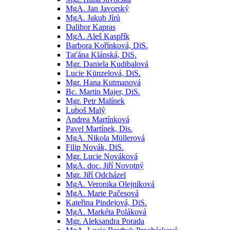
MgA. Jan Javorský
MgA. Jakub Jírů
Dalibor Kapras
MgA. Aleš Kaspřík
Barbora Kořínková, DiS.
Taťána Klánská, DiS.
Mgr. Daniela Kudibalová
Lucie Künzelová, DiS.
Mgr. Hana Kutmanová
Bc. Martin Majer, DiS.
Mgr. Petr Malínek
Luboš Malý
Andrea Martínková
Pavel Martínek, Dis.
MgA. Nikola Müllerová
Filip Novák, DiS.
Mgr. Lucie Nováková
MgA. doc. Jiří Novotný
Mgr. Jiří Odcházel
MgA. Veronika Olejníková
MgA. Marie Pačesová
Kateřina Pindejová, DiS.
MgA. Markéta Poláková
Mgr. Aleksandra Porada