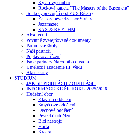
Kytarový soubor
Rocková kapela "The Masters of the Basement"
Soubory pracující pod ZUŠ Říčany
Ženský pěvecký sbor Sirény
Jazzmazec
SAX & RHYTHM
Absolventi
Povinně zveřejňované dokumenty
Partnerské školy
Naši partneři
Poptávková řízení
Jsme partnery Národního divadla
Umělecká akademie III. věku
Akce školy
STUDIUM
JAK SE PŘIHLÁSIT / ODHLÁSIT
INFORMACE KE ŠK.ROKU 2025/2026
Hudební obor
Klavírní oddělení
Smyčcové oddělení
Dechové oddělení
Pěvecké oddělení
Bicí nástroje
Harfa
Kytara