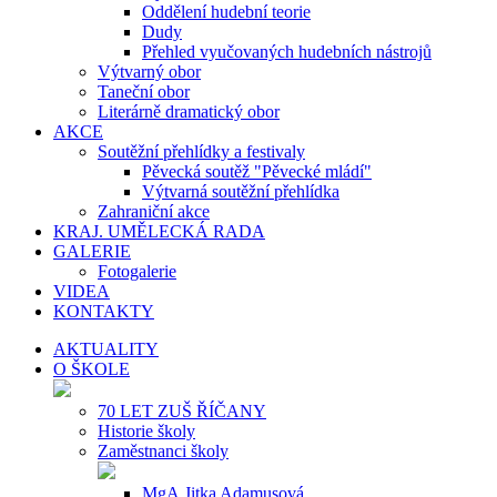
Oddělení hudební teorie
Dudy
Přehled vyučovaných hudebních nástrojů
Výtvarný obor
Taneční obor
Literárně dramatický obor
AKCE
Soutěžní přehlídky a festivaly
Pěvecká soutěž "Pěvecké mládí"
Výtvarná soutěžní přehlídka
Zahraniční akce
KRAJ. UMĚLECKÁ RADA
GALERIE
Fotogalerie
VIDEA
KONTAKTY
AKTUALITY
O ŠKOLE
70 LET ZUŠ ŘÍČANY
Historie školy
Zaměstnanci školy
MgA.Jitka Adamusová