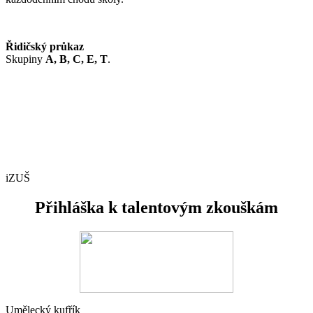
Řidičský průkaz
Skupiny
A, B, C, E, T
.
iZUŠ
Přihláška k talentovým zkouškám
Umělecký kufřík