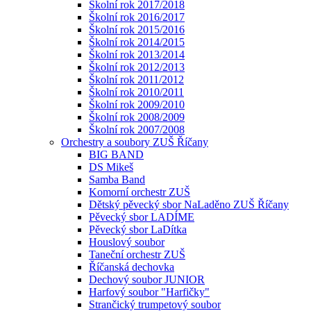
Školní rok 2017/2018
Školní rok 2016/2017
Školní rok 2015/2016
Školní rok 2014/2015
Školní rok 2013/2014
Školní rok 2012/2013
Školní rok 2011/2012
Školní rok 2010/2011
Školní rok 2009/2010
Školní rok 2008/2009
Školní rok 2007/2008
Orchestry a soubory ZUŠ Říčany
BIG BAND
DS Mikeš
Samba Band
Komorní orchestr ZUŠ
Dětský pěvecký sbor NaLaděno ZUŠ Říčany
Pěvecký sbor LADÍME
Pěvecký sbor LaDítka
Houslový soubor
Taneční orchestr ZUŠ
Říčanská dechovka
Dechový soubor JUNIOR
Harfový soubor "Harfičky"
Strančický trumpetový soubor