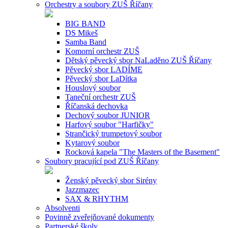
Orchestry a soubory ZUŠ Říčany
BIG BAND
DS Mikeš
Samba Band
Komorní orchestr ZUŠ
Dětský pěvecký sbor NaLaděno ZUŠ Říčany
Pěvecký sbor LADÍME
Pěvecký sbor LaDítka
Houslový soubor
Taneční orchestr ZUŠ
Říčanská dechovka
Dechový soubor JUNIOR
Harfový soubor "Harfičky"
Strančický trumpetový soubor
Kytarový soubor
Rocková kapela "The Masters of the Basement"
Soubory pracující pod ZUŠ Říčany
Ženský pěvecký sbor Sirény
Jazzmazec
SAX & RHYTHM
Absolventi
Povinně zveřejňované dokumenty
Partnerské školy