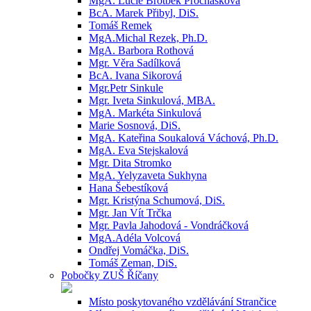
MgA. Lucie Brotbek Prochásková
BcA. Marek Přibyl, DiS.
Tomáš Remek
MgA.Michal Rezek, Ph.D.
MgA. Barbora Rothová
Mgr. Věra Sadílková
BcA. Ivana Sikorová
Mgr.Petr Sinkule
Mgr. Iveta Sinkulová, MBA.
MgA. Markéta Sinkulová
Marie Sosnová, DiS.
MgA. Kateřina Soukalová Váchová, Ph.D.
MgA. Eva Stejskalová
Mgr. Dita Stromko
MgA. Yelyzaveta Sukhyna
Hana Šebestíková
Mgr. Kristýna Schumová, DiS.
Mgr. Jan Vít Trčka
Mgr. Pavla Jahodová - Vondráčková
MgA.Adéla Volcová
Ondřej Vomáčka, DiS.
Tomáš Zeman, DiS.
Pobočky ZUŠ Říčany
Místo poskytovaného vzdělávání Strančice