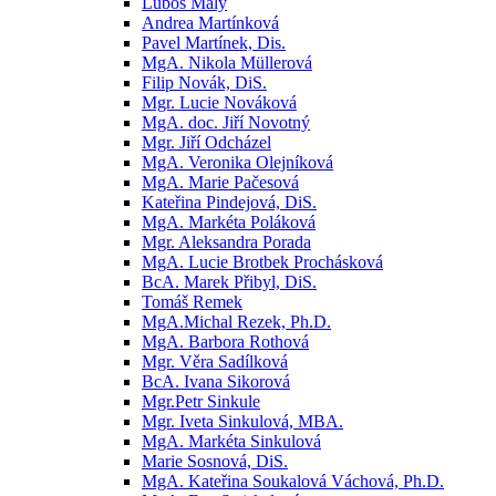
Luboš Malý
Andrea Martínková
Pavel Martínek, Dis.
MgA. Nikola Müllerová
Filip Novák, DiS.
Mgr. Lucie Nováková
MgA. doc. Jiří Novotný
Mgr. Jiří Odcházel
MgA. Veronika Olejníková
MgA. Marie Pačesová
Kateřina Pindejová, DiS.
MgA. Markéta Poláková
Mgr. Aleksandra Porada
MgA. Lucie Brotbek Prochásková
BcA. Marek Přibyl, DiS.
Tomáš Remek
MgA.Michal Rezek, Ph.D.
MgA. Barbora Rothová
Mgr. Věra Sadílková
BcA. Ivana Sikorová
Mgr.Petr Sinkule
Mgr. Iveta Sinkulová, MBA.
MgA. Markéta Sinkulová
Marie Sosnová, DiS.
MgA. Kateřina Soukalová Váchová, Ph.D.