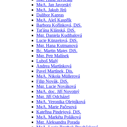
MgA. Jan Javorský
MgA. Jakub Jírů
Dalibor Kapras
MgA. Aleš Kaspřík
Barbora Kořínková, DiS.
Taťána Klánská, DiS.
Mgr. Daniela Kudibalová
Lucie Künzelová, DiS.
Mgr. Hana Kutmanová
Bc. Martin Majer, DiS.
Mgr. Petr Malínek
Luboš Malý
Andrea Martínková
Pavel Martínek, Dis.
MgA. Nikola Müllerová
Filip Novák, DiS.
Mgr. Lucie Nováková
MgA. doc. Jiří Novotný
Mgr. Jiří Odcházel
MgA. Veronika Olejníková
MgA. Marie Pačesová
Kateřina Pindejová, DiS.
MgA. Markéta Poláková
Mgr. Aleksandra Porada