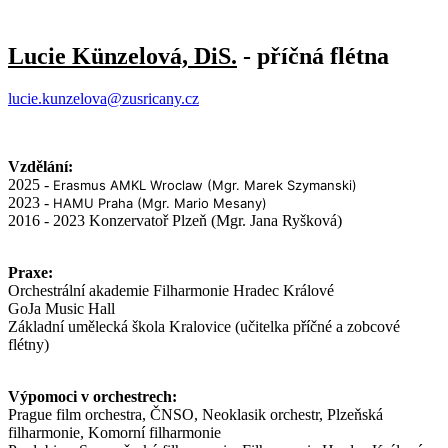
Lucie Künzelová, DiS.
- příčná flétna
lucie.kunzelova@zusricany.cz
Vzdělání:
2025 -
Erasmus AMKL Wroclaw (Mgr. Marek Szymanski)
2023 -
HAMU Praha (Mgr. Mario Mesany)
2016 - 2023 Konzervatoř Plzeň (Mgr. Jana Ryšková)
Praxe:
Orchestrální akademie Filharmonie Hradec Králové
GoJa Music Hall
Základní umělecká škola Kralovice (učitelka příčné a zobcové
flétny)
Výpomoci v orchestrech:
Prague film orchestra, ČNSO, Neoklasik orchestr, Plzeňská
filharmonie, Komorní filharmonie