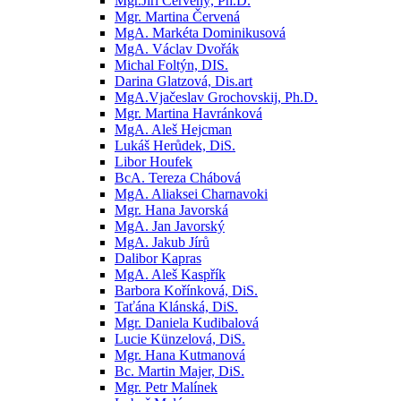
Mgr.Jiří Červený, Ph.D.
Mgr. Martina Červená
MgA. Markéta Dominikusová
MgA. Václav Dvořák
Michal Foltýn, DIS.
Darina Glatzová, Dis.art
MgA.Vjačeslav Grochovskij, Ph.D.
Mgr. Martina Havránková
MgA. Aleš Hejcman
Lukáš Herůdek, DiS.
Libor Houfek
BcA. Tereza Chábová
MgA. Aliaksei Charnavoki
Mgr. Hana Javorská
MgA. Jan Javorský
MgA. Jakub Jírů
Dalibor Kapras
MgA. Aleš Kaspřík
Barbora Kořínková, DiS.
Taťána Klánská, DiS.
Mgr. Daniela Kudibalová
Lucie Künzelová, DiS.
Mgr. Hana Kutmanová
Bc. Martin Majer, DiS.
Mgr. Petr Malínek