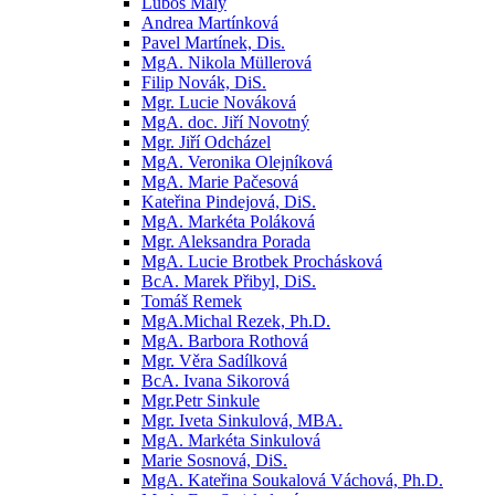
Luboš Malý
Andrea Martínková
Pavel Martínek, Dis.
MgA. Nikola Müllerová
Filip Novák, DiS.
Mgr. Lucie Nováková
MgA. doc. Jiří Novotný
Mgr. Jiří Odcházel
MgA. Veronika Olejníková
MgA. Marie Pačesová
Kateřina Pindejová, DiS.
MgA. Markéta Poláková
Mgr. Aleksandra Porada
MgA. Lucie Brotbek Prochásková
BcA. Marek Přibyl, DiS.
Tomáš Remek
MgA.Michal Rezek, Ph.D.
MgA. Barbora Rothová
Mgr. Věra Sadílková
BcA. Ivana Sikorová
Mgr.Petr Sinkule
Mgr. Iveta Sinkulová, MBA.
MgA. Markéta Sinkulová
Marie Sosnová, DiS.
MgA. Kateřina Soukalová Váchová, Ph.D.