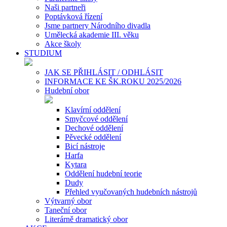
Naši partneři
Poptávková řízení
Jsme partnery Národního divadla
Umělecká akademie III. věku
Akce školy
STUDIUM
JAK SE PŘIHLÁSIT / ODHLÁSIT
INFORMACE KE ŠK.ROKU 2025/2026
Hudební obor
Klavírní oddělení
Smyčcové oddělení
Dechové oddělení
Pěvecké oddělení
Bicí nástroje
Harfa
Kytara
Oddělení hudební teorie
Dudy
Přehled vyučovaných hudebních nástrojů
Výtvarný obor
Taneční obor
Literárně dramatický obor