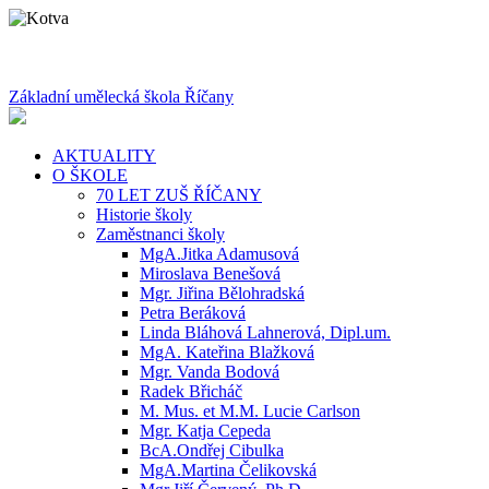
Základní umělecká škola Říčany
AKTUALITY
O ŠKOLE
70 LET ZUŠ ŘÍČANY
Historie školy
Zaměstnanci školy
MgA.Jitka Adamusová
Miroslava Benešová
Mgr. Jiřina Bělohradská
Petra Beráková
Linda Bláhová Lahnerová, Dipl.um.
MgA. Kateřina Blažková
Mgr. Vanda Bodová
Radek Břicháč
M. Mus. et M.M. Lucie Carlson
Mgr. Katja Cepeda
BcA.Ondřej Cibulka
MgA.Martina Čelikovská