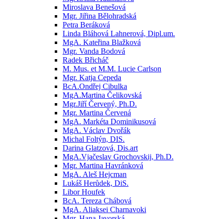
Miroslava Benešová
Mgr. Jiřina Bělohradská
Petra Beráková
Linda Bláhová Lahnerová, Dipl.um.
MgA. Kateřina Blažková
Mgr. Vanda Bodová
Radek Břicháč
M. Mus. et M.M. Lucie Carlson
Mgr. Katja Cepeda
BcA.Ondřej Cibulka
MgA.Martina Čelikovská
Mgr.Jiří Červený, Ph.D.
Mgr. Martina Červená
MgA. Markéta Dominikusová
MgA. Václav Dvořák
Michal Foltýn, DIS.
Darina Glatzová, Dis.art
MgA.Vjačeslav Grochovskij, Ph.D.
Mgr. Martina Havránková
MgA. Aleš Hejcman
Lukáš Herůdek, DiS.
Libor Houfek
BcA. Tereza Chábová
MgA. Aliaksei Charnavoki
Mgr. Hana Javorská