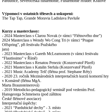
Pardubice, Severočeská filharmonie, Filharmonie Hradec Králové
Výpomoci v ostatních tělesech a uskupení:
The Tap Tap, Grande Moravia Ladislava Pavluše
Kurzy a masterclassy:
- 2024 Masterclass s Clarou Novak (v rámci “Flétnového dne”)
2024 Masterclass s Wendy Wo Cong Tri (v rámci “Prague
Offspring”, při festivalu Pražského
jara)
- 2023 Masterclass s Gareth McLearnonem (v rámci festivalu
“Flautissimo” v Římě)
- 2022 Masterclass s Renatou Penezic (Konzervatoř Plzeň)
- 2021 Masterclass s Katalin Stefula (Konzervatoř Plzeň)
- 2021 Music Academy Telč (flétna prof. Stephane Réty)
- 2020 23. ročník Mezinárodních interpretačních kurzů komorní hry
v Komárně (flétna MgA.
Marta Braunsteinerová)
- 2019 Metodicko-pedagogický seminář pod vedením Prof.
Hansgeorga Schmeisera (pod záštitou
České flétnové asociace)
Interpretační úspěchy:
- 2021 “Pardubické dechy” - 3. místo