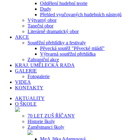
Oddělení hudební teorie
Dudy
Přehled vyučovaných hudebních nástrojů
Výtvarný obor
Taneční obor
Literárně dramatický obor
AKCE
Soutěžní přehlídky a festivaly
Pěvecká soutěž "Pěvecké mládí"
Výtvarná soutěžní přehlídka
Zahraniční akce
KRAJ. UMĚLECKÁ RADA
GALERIE
Fotogalerie
VIDEA
KONTAKTY
AKTUALITY
O ŠKOLE
70 LET ZUŠ ŘÍČANY
Historie školy
Zaměstnanci školy
MgA.Jitka Adamusová