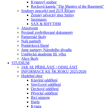
Kytarový soubor
Rocková kapela "The Masters of the Basement"
Soubory pracující pod ZUŠ Říčany
Ženský pěvecký sbor Sirény
Jazzmazec
SAX & RHYTHM
Absolventi
Povinně zveřejňované dokumenty
Partnerské školy
Naši partneři
Poptávková řízení
Jsme partnery Národního divadla
Umělecká akademie III. věku
Akce školy
STUDIUM
JAK SE PŘIHLÁSIT / ODHLÁSIT
INFORMACE KE ŠK.ROKU 2025/2026
Hudební obor
Klavírní oddělení
Smyčcové oddělení
Dechové oddělení
Pěvecké oddělení
Bicí nástroje
Harfa
Kytara