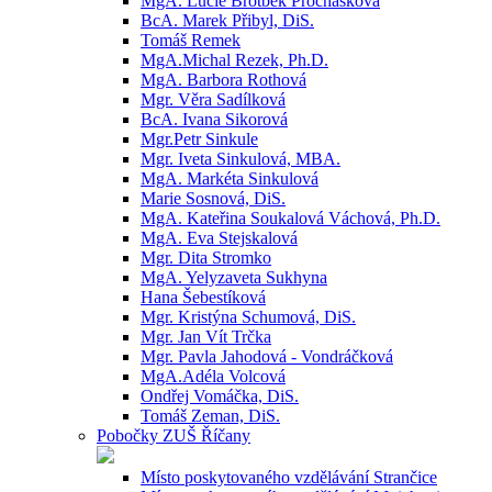
MgA. Lucie Brotbek Prochásková
BcA. Marek Přibyl, DiS.
Tomáš Remek
MgA.Michal Rezek, Ph.D.
MgA. Barbora Rothová
Mgr. Věra Sadílková
BcA. Ivana Sikorová
Mgr.Petr Sinkule
Mgr. Iveta Sinkulová, MBA.
MgA. Markéta Sinkulová
Marie Sosnová, DiS.
MgA. Kateřina Soukalová Váchová, Ph.D.
MgA. Eva Stejskalová
Mgr. Dita Stromko
MgA. Yelyzaveta Sukhyna
Hana Šebestíková
Mgr. Kristýna Schumová, DiS.
Mgr. Jan Vít Trčka
Mgr. Pavla Jahodová - Vondráčková
MgA.Adéla Volcová
Ondřej Vomáčka, DiS.
Tomáš Zeman, DiS.
Pobočky ZUŠ Říčany
Místo poskytovaného vzdělávání Strančice