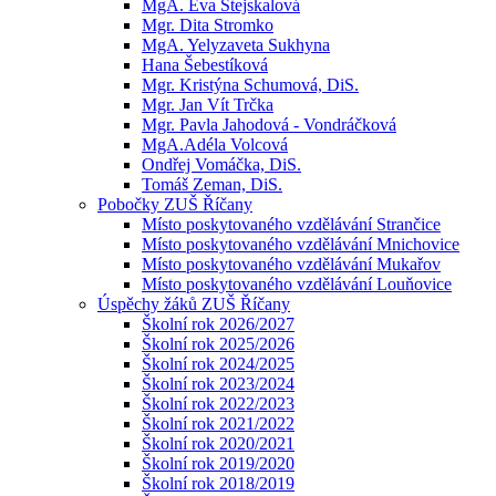
MgA. Eva Stejskalová
Mgr. Dita Stromko
MgA. Yelyzaveta Sukhyna
Hana Šebestíková
Mgr. Kristýna Schumová, DiS.
Mgr. Jan Vít Trčka
Mgr. Pavla Jahodová - Vondráčková
MgA.Adéla Volcová
Ondřej Vomáčka, DiS.
Tomáš Zeman, DiS.
Pobočky ZUŠ Říčany
Místo poskytovaného vzdělávání Strančice
Místo poskytovaného vzdělávání Mnichovice
Místo poskytovaného vzdělávání Mukařov
Místo poskytovaného vzdělávání Louňovice
Úspěchy žáků ZUŠ Říčany
Školní rok 2026/2027
Školní rok 2025/2026
Školní rok 2024/2025
Školní rok 2023/2024
Školní rok 2022/2023
Školní rok 2021/2022
Školní rok 2020/2021
Školní rok 2019/2020
Školní rok 2018/2019