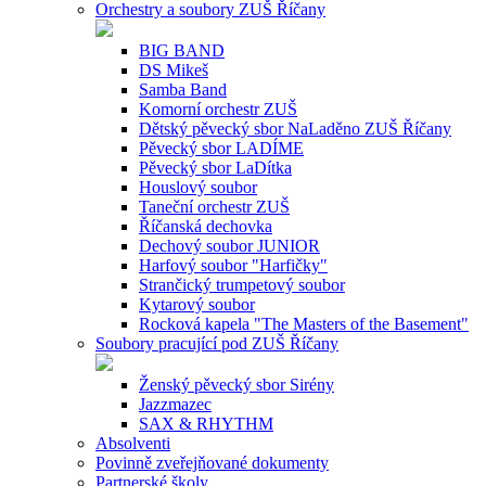
Orchestry a soubory ZUŠ Říčany
BIG BAND
DS Mikeš
Samba Band
Komorní orchestr ZUŠ
Dětský pěvecký sbor NaLaděno ZUŠ Říčany
Pěvecký sbor LADÍME
Pěvecký sbor LaDítka
Houslový soubor
Taneční orchestr ZUŠ
Říčanská dechovka
Dechový soubor JUNIOR
Harfový soubor "Harfičky"
Strančický trumpetový soubor
Kytarový soubor
Rocková kapela "The Masters of the Basement"
Soubory pracující pod ZUŠ Říčany
Ženský pěvecký sbor Sirény
Jazzmazec
SAX & RHYTHM
Absolventi
Povinně zveřejňované dokumenty
Partnerské školy