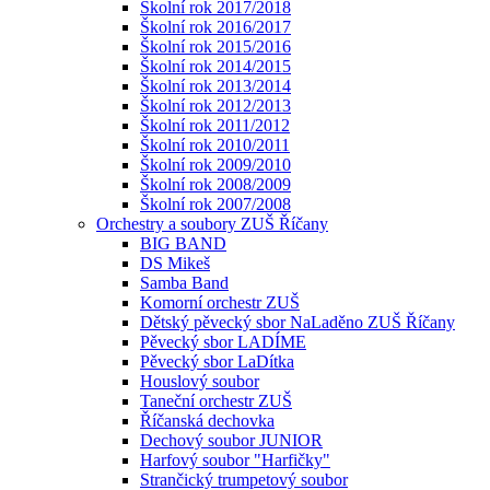
Školní rok 2017/2018
Školní rok 2016/2017
Školní rok 2015/2016
Školní rok 2014/2015
Školní rok 2013/2014
Školní rok 2012/2013
Školní rok 2011/2012
Školní rok 2010/2011
Školní rok 2009/2010
Školní rok 2008/2009
Školní rok 2007/2008
Orchestry a soubory ZUŠ Říčany
BIG BAND
DS Mikeš
Samba Band
Komorní orchestr ZUŠ
Dětský pěvecký sbor NaLaděno ZUŠ Říčany
Pěvecký sbor LADÍME
Pěvecký sbor LaDítka
Houslový soubor
Taneční orchestr ZUŠ
Říčanská dechovka
Dechový soubor JUNIOR
Harfový soubor "Harfičky"
Strančický trumpetový soubor