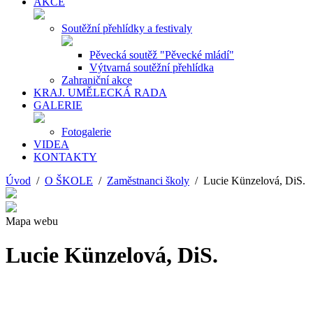
AKCE
Soutěžní přehlídky a festivaly
Pěvecká soutěž "Pěvecké mládí"
Výtvarná soutěžní přehlídka
Zahraniční akce
KRAJ. UMĚLECKÁ RADA
GALERIE
Fotogalerie
VIDEA
KONTAKTY
Úvod
/
O ŠKOLE
/
Zaměstnanci školy
/ Lucie Künzelová, DiS.
Mapa webu
Lucie Künzelová, DiS.