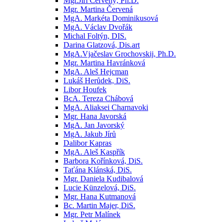
Mgr.Jiří Červený, Ph.D.
Mgr. Martina Červená
MgA. Markéta Dominikusová
MgA. Václav Dvořák
Michal Foltýn, DIS.
Darina Glatzová, Dis.art
MgA.Vjačeslav Grochovskij, Ph.D.
Mgr. Martina Havránková
MgA. Aleš Hejcman
Lukáš Herůdek, DiS.
Libor Houfek
BcA. Tereza Chábová
MgA. Aliaksei Charnavoki
Mgr. Hana Javorská
MgA. Jan Javorský
MgA. Jakub Jírů
Dalibor Kapras
MgA. Aleš Kaspřík
Barbora Kořínková, DiS.
Taťána Klánská, DiS.
Mgr. Daniela Kudibalová
Lucie Künzelová, DiS.
Mgr. Hana Kutmanová
Bc. Martin Majer, DiS.
Mgr. Petr Malínek