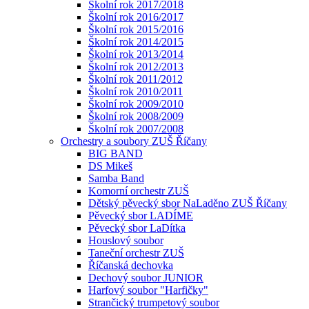
Školní rok 2017/2018
Školní rok 2016/2017
Školní rok 2015/2016
Školní rok 2014/2015
Školní rok 2013/2014
Školní rok 2012/2013
Školní rok 2011/2012
Školní rok 2010/2011
Školní rok 2009/2010
Školní rok 2008/2009
Školní rok 2007/2008
Orchestry a soubory ZUŠ Říčany
BIG BAND
DS Mikeš
Samba Band
Komorní orchestr ZUŠ
Dětský pěvecký sbor NaLaděno ZUŠ Říčany
Pěvecký sbor LADÍME
Pěvecký sbor LaDítka
Houslový soubor
Taneční orchestr ZUŠ
Říčanská dechovka
Dechový soubor JUNIOR
Harfový soubor "Harfičky"
Strančický trumpetový soubor