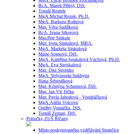
MgA. Lucie Brotbek Prochásková
BcA. Marek Přibyl, DiS.
Tomáš Remek
MgA.Michal Rezek, Ph.D.
MgA. Barbora Rothová
Mgr. Věra Sadílková
BcA. Ivana Sikorová
Mgr.Petr Sinkule
Mgr. Iveta Sinkulová, MBA.
MgA. Markéta Sinkulová
Marie Sosnová, DiS.
MgA. Kateřina Soukalová Váchová, Ph.D.
MgA. Eva Stejskalová
Mgr. Dita Stromko
MgA. Yelyzaveta Sukhyna
Hana Šebestíková
Mgr. Kristýna Schumová, DiS.
Mgr. Jan Vít Trčka
Mgr. Pavla Jahodová - Vondráčková
MgA.Adéla Volcová
Ondřej Vomáčka, DiS.
Tomáš Zeman, DiS.
Pobočky ZUŠ Říčany
Místo poskytovaného vzdělávání Strančice