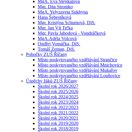
MgA. Eva Stejskalová
Mgr. Dita Stromko
MgA. Yelyzaveta Sukhyna
Hana Šebestíková
Mgr. Kristýna Schumová, DiS.
Mgr. Jan Vít Trčka
Mgr. Pavla Jahodová - Vondráčková
MgA.Adéla Volcová
Ondřej Vomáčka, DiS.
Tomáš Zeman, DiS.
Pobočky ZUŠ Říčany
Místo poskytovaného vzdělávání Strančice
Místo poskytovaného vzdělávání Mnichovice
Místo poskytovaného vzdělávání Mukařov
Místo poskytovaného vzdělávání Louňovice
Úspěchy žáků ZUŠ Říčany
Školní rok 2026/2027
Školní rok 2025/2026
Školní rok 2024/2025
Školní rok 2023/2024
Školní rok 2022/2023
Školní rok 2021/2022
Školní rok 2020/2021
Školní rok 2019/2020
Školní rok 2018/2019