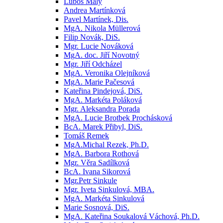
Luboš Malý
Andrea Martínková
Pavel Martínek, Dis.
MgA. Nikola Müllerová
Filip Novák, DiS.
Mgr. Lucie Nováková
MgA. doc. Jiří Novotný
Mgr. Jiří Odcházel
MgA. Veronika Olejníková
MgA. Marie Pačesová
Kateřina Pindejová, DiS.
MgA. Markéta Poláková
Mgr. Aleksandra Porada
MgA. Lucie Brotbek Prochásková
BcA. Marek Přibyl, DiS.
Tomáš Remek
MgA.Michal Rezek, Ph.D.
MgA. Barbora Rothová
Mgr. Věra Sadílková
BcA. Ivana Sikorová
Mgr.Petr Sinkule
Mgr. Iveta Sinkulová, MBA.
MgA. Markéta Sinkulová
Marie Sosnová, DiS.
MgA. Kateřina Soukalová Váchová, Ph.D.