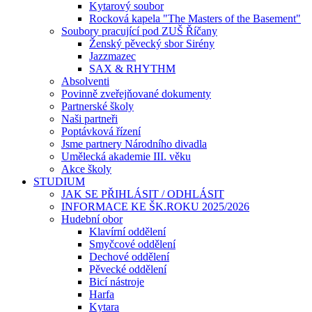
Kytarový soubor
Rocková kapela "The Masters of the Basement"
Soubory pracující pod ZUŠ Říčany
Ženský pěvecký sbor Sirény
Jazzmazec
SAX & RHYTHM
Absolventi
Povinně zveřejňované dokumenty
Partnerské školy
Naši partneři
Poptávková řízení
Jsme partnery Národního divadla
Umělecká akademie III. věku
Akce školy
STUDIUM
JAK SE PŘIHLÁSIT / ODHLÁSIT
INFORMACE KE ŠK.ROKU 2025/2026
Hudební obor
Klavírní oddělení
Smyčcové oddělení
Dechové oddělení
Pěvecké oddělení
Bicí nástroje
Harfa
Kytara