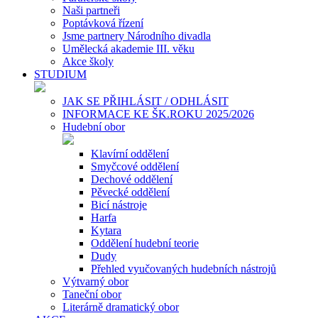
Naši partneři
Poptávková řízení
Jsme partnery Národního divadla
Umělecká akademie III. věku
Akce školy
STUDIUM
JAK SE PŘIHLÁSIT / ODHLÁSIT
INFORMACE KE ŠK.ROKU 2025/2026
Hudební obor
Klavírní oddělení
Smyčcové oddělení
Dechové oddělení
Pěvecké oddělení
Bicí nástroje
Harfa
Kytara
Oddělení hudební teorie
Dudy
Přehled vyučovaných hudebních nástrojů
Výtvarný obor
Taneční obor
Literárně dramatický obor