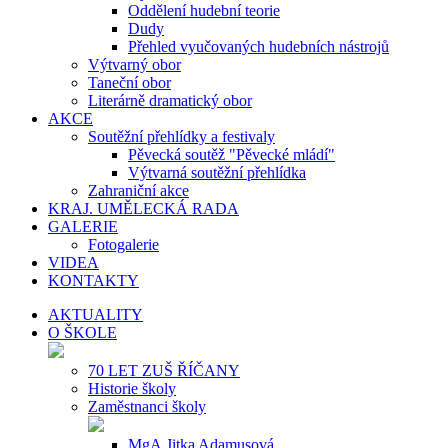
Oddělení hudební teorie
Dudy
Přehled vyučovaných hudebních nástrojů
Výtvarný obor
Taneční obor
Literárně dramatický obor
AKCE
Soutěžní přehlídky a festivaly
Pěvecká soutěž "Pěvecké mládí"
Výtvarná soutěžní přehlídka
Zahraniční akce
KRAJ. UMĚLECKÁ RADA
GALERIE
Fotogalerie
VIDEA
KONTAKTY
AKTUALITY
O ŠKOLE
70 LET ZUŠ ŘÍČANY
Historie školy
Zaměstnanci školy
MgA.Jitka Adamusová