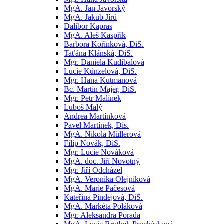
MgA. Jan Javorský
MgA. Jakub Jírů
Dalibor Kapras
MgA. Aleš Kaspřík
Barbora Kořínková, DiS.
Taťána Klánská, DiS.
Mgr. Daniela Kudibalová
Lucie Künzelová, DiS.
Mgr. Hana Kutmanová
Bc. Martin Majer, DiS.
Mgr. Petr Malínek
Luboš Malý
Andrea Martínková
Pavel Martínek, Dis.
MgA. Nikola Müllerová
Filip Novák, DiS.
Mgr. Lucie Nováková
MgA. doc. Jiří Novotný
Mgr. Jiří Odcházel
MgA. Veronika Olejníková
MgA. Marie Pačesová
Kateřina Pindejová, DiS.
MgA. Markéta Poláková
Mgr. Aleksandra Porada