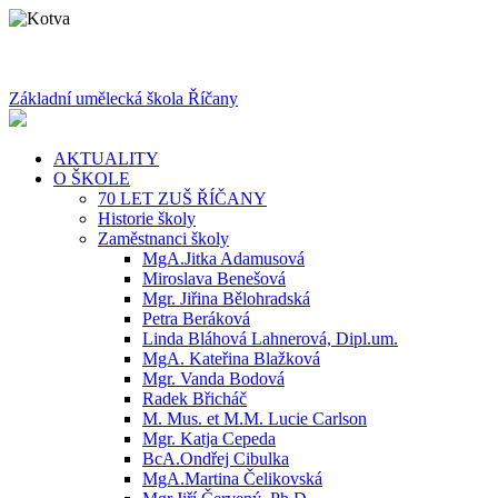
Základní umělecká škola Říčany
AKTUALITY
O ŠKOLE
70 LET ZUŠ ŘÍČANY
Historie školy
Zaměstnanci školy
MgA.Jitka Adamusová
Miroslava Benešová
Mgr. Jiřina Bělohradská
Petra Beráková
Linda Bláhová Lahnerová, Dipl.um.
MgA. Kateřina Blažková
Mgr. Vanda Bodová
Radek Břicháč
M. Mus. et M.M. Lucie Carlson
Mgr. Katja Cepeda
BcA.Ondřej Cibulka
MgA.Martina Čelikovská