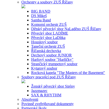
Orchestry a soubory ZUŠ Říčany
BIG BAND
DS Mikeš
Samba Band
Komorní orchestr ZUŠ
Dětský pěvecký sbor NaLaděno ZUŠ Říčany
Pěvecký sbor LADÍME
Pěvecký sbor LaDítka
Houslový soubor
Taneční orchestr ZUŠ
Říčanská dechovka
Dechový soubor JUNIOR
Harfový soubor "Harfičky"
Strančický trumpetový soubor
Kytarový soubor
Rocková kapela "The Masters of the Basement"
Soubory pracující pod ZUŠ Říčany
Ženský pěvecký sbor Sirény
Jazzmazec
SAX & RHYTHM
Absolventi
Povinně zveřejňované dokumenty
Partnerské školy