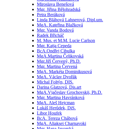
Miroslava Benešová
Mgr. Jiřina Bělohradská
Petra Beráková
Linda Bláhová Lahnerová, Dipl.um.
MgA. Kateřina Blažková
Mgr. Vanda Bodová
Radek Břicháč
M. Mus. et M.M. Lucie Carlson
Mgr. Katja Cepeda
BcA.Ondřej Cibulka
MgA.Martina Čelikovská
Mgr.Jiří Červený, Ph.D.
Mgr. Martina Červená
MgA. Markéta Dominikusová
MgA. Václav Dvořák
Michal Foltýn, DIS.
Darina Glatzová, Dis.art
MgA.Vjačeslav Grochovskij, Ph.D.
Mgr. Martina Havránková
MgA. Aleš Hejcman
Lukáš Herůdek, DiS.
Libor Houfek
BcA. Tereza Chábová
MgA. Aliaksei Charnavoki
Mgr. Hana Javorská