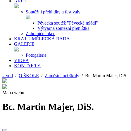
AKCE
Soutěžní přehlídky a festivaly
Pěvecká soutěž "Pěvecké mládí"
Výtvarná soutěžní přehlídka
Zahraniční akce
KRAJ. UMĚLECKÁ RADA
GALERIE
Fotogalerie
VIDEA
KONTAKTY
Úvod
/
O ŠKOLE
/
Zaměstnanci školy
/ Bc. Martin Majer, DiS.
Mapa webu
Bc. Martin Majer, DiS.