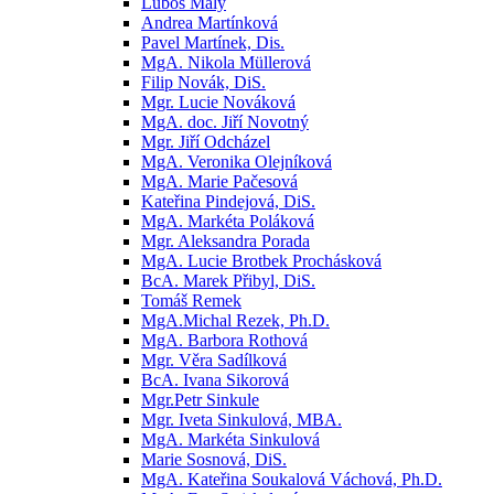
Luboš Malý
Andrea Martínková
Pavel Martínek, Dis.
MgA. Nikola Müllerová
Filip Novák, DiS.
Mgr. Lucie Nováková
MgA. doc. Jiří Novotný
Mgr. Jiří Odcházel
MgA. Veronika Olejníková
MgA. Marie Pačesová
Kateřina Pindejová, DiS.
MgA. Markéta Poláková
Mgr. Aleksandra Porada
MgA. Lucie Brotbek Prochásková
BcA. Marek Přibyl, DiS.
Tomáš Remek
MgA.Michal Rezek, Ph.D.
MgA. Barbora Rothová
Mgr. Věra Sadílková
BcA. Ivana Sikorová
Mgr.Petr Sinkule
Mgr. Iveta Sinkulová, MBA.
MgA. Markéta Sinkulová
Marie Sosnová, DiS.
MgA. Kateřina Soukalová Váchová, Ph.D.