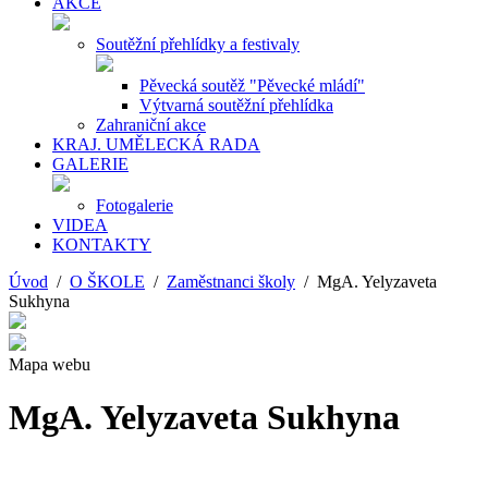
AKCE
Soutěžní přehlídky a festivaly
Pěvecká soutěž "Pěvecké mládí"
Výtvarná soutěžní přehlídka
Zahraniční akce
KRAJ. UMĚLECKÁ RADA
GALERIE
Fotogalerie
VIDEA
KONTAKTY
Úvod
/
O ŠKOLE
/
Zaměstnanci školy
/ MgA. Yelyzaveta
Sukhyna
Mapa webu
MgA. Yelyzaveta Sukhyna