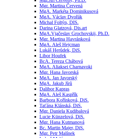
Mgr.Jiří Červený, Ph.D.
Mgr. Martina Červená
MgA. Markéta Dominikusová
MgA. Václav Dvořák
Michal Foltýn, DIS.
Darina Glatzová, Dis.art
MgA.Vjačeslav Grochovskij, Ph.D.
Mgr. Martina Havránková
MgA. Aleš Hejcman
Lukáš Herůdek, DiS.
Libor Houfek
BcA. Tereza Chábová
MgA. Aliaksei Charnavoki
Mgr. Hana Javorská
MgA. Jan Javorský
MgA. Jakub Jírů
Dalibor Kapras
MgA. Aleš Kaspřík
Barbora Kořínková, DiS.
Taťána Klánská, DiS.
Mgr. Daniela Kudibalová
Lucie Künzelová, DiS.
Mgr. Hana Kutmanová
Bc. Martin Majer, DiS.
Mgr. Petr Malínek