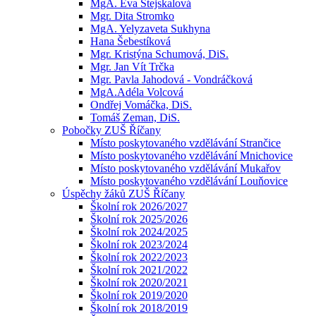
MgA. Eva Stejskalová
Mgr. Dita Stromko
MgA. Yelyzaveta Sukhyna
Hana Šebestíková
Mgr. Kristýna Schumová, DiS.
Mgr. Jan Vít Trčka
Mgr. Pavla Jahodová - Vondráčková
MgA.Adéla Volcová
Ondřej Vomáčka, DiS.
Tomáš Zeman, DiS.
Pobočky ZUŠ Říčany
Místo poskytovaného vzdělávání Strančice
Místo poskytovaného vzdělávání Mnichovice
Místo poskytovaného vzdělávání Mukařov
Místo poskytovaného vzdělávání Louňovice
Úspěchy žáků ZUŠ Říčany
Školní rok 2026/2027
Školní rok 2025/2026
Školní rok 2024/2025
Školní rok 2023/2024
Školní rok 2022/2023
Školní rok 2021/2022
Školní rok 2020/2021
Školní rok 2019/2020
Školní rok 2018/2019