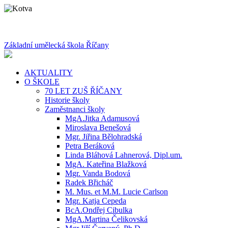
Základní umělecká škola Říčany
AKTUALITY
O ŠKOLE
70 LET ZUŠ ŘÍČANY
Historie školy
Zaměstnanci školy
MgA.Jitka Adamusová
Miroslava Benešová
Mgr. Jiřina Bělohradská
Petra Beráková
Linda Bláhová Lahnerová, Dipl.um.
MgA. Kateřina Blažková
Mgr. Vanda Bodová
Radek Břicháč
M. Mus. et M.M. Lucie Carlson
Mgr. Katja Cepeda
BcA.Ondřej Cibulka
MgA.Martina Čelikovská