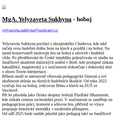
MgA. Yelyzaveta Sukhyna
- hoboj
yelyzaveta.sukhyna@zusricany.cz
Yelyzaveta Sukhyna pochází z ukrajinského Charkova, kde také
začala svou hudební dráhu hrou na klavír a později i na hoboj. Na
tamní konzervatoři studovala hru na hoboj a zároveň i hudební
vědu. Po přestěhování do České republiky pokračovala ve studiu na
Janáčkově akademii múzických umění v Brně, kde postupně získala
bakalářský, magisterský a v současnosti dokončuje i doktorský titul
v oboru Teorie interpretace.
Během studií se intenzivně věnovala pedagogické činnosti a své
zkušenosti sbírala na různých hudebních školách. Od roku 2022
vyučuje hru na hoboj, zobcovou flétnu a klavír na ZUŠ ve
Stochově.
Pět let působila jako členka skupiny hobojů Plzeňské filharmonie,
kde získala cennou orchestrální praxi. V současnosti se zaměřuje na
pedagogickou práci, komorní a sólovou hru, přičemž ve výuce
propojuje historické metodiky s moderním přístupem.
Od září 2025 bude nadále působit jako pedagog také na Janáčkově