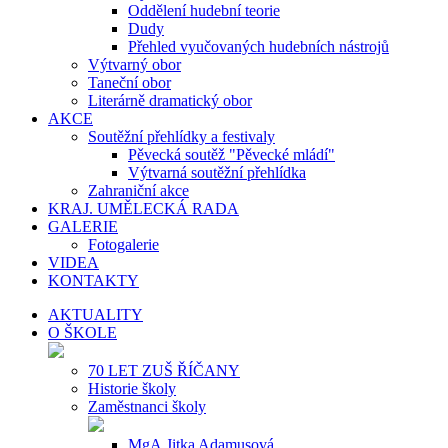
Oddělení hudební teorie
Dudy
Přehled vyučovaných hudebních nástrojů
Výtvarný obor
Taneční obor
Literárně dramatický obor
AKCE
Soutěžní přehlídky a festivaly
Pěvecká soutěž "Pěvecké mládí"
Výtvarná soutěžní přehlídka
Zahraniční akce
KRAJ. UMĚLECKÁ RADA
GALERIE
Fotogalerie
VIDEA
KONTAKTY
AKTUALITY
O ŠKOLE
70 LET ZUŠ ŘÍČANY
Historie školy
Zaměstnanci školy
MgA.Jitka Adamusová