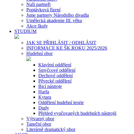
Naši partneři
Poptávková řízení
Jsme partnery Národního divadla
Umělecká akademie III. věku
Akce školy
STUDIUM
JAK SE PŘIHLÁSIT / ODHLÁSIT
INFORMACE KE ŠK.ROKU 2025/2026
Hudební obor
Klavírní oddělení
Smyčcové oddělení
Dechové oddělení
Pěvecké oddělení
Bicí nástroje
Harfa
Kytara
Oddělení hudební teorie
Dudy
Přehled vyučovaných hudebních nástrojů
Výtvarný obor
Taneční obor
Literárně dramatický obor