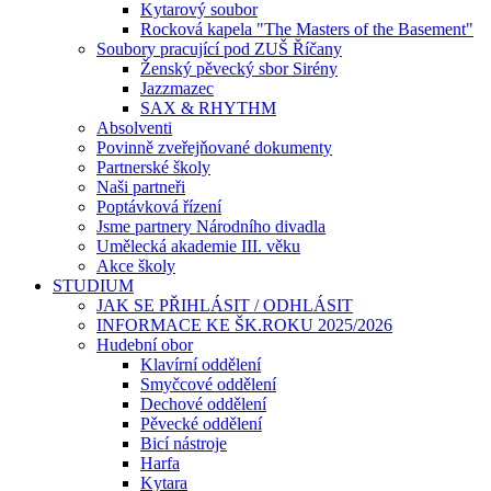
Kytarový soubor
Rocková kapela "The Masters of the Basement"
Soubory pracující pod ZUŠ Říčany
Ženský pěvecký sbor Sirény
Jazzmazec
SAX & RHYTHM
Absolventi
Povinně zveřejňované dokumenty
Partnerské školy
Naši partneři
Poptávková řízení
Jsme partnery Národního divadla
Umělecká akademie III. věku
Akce školy
STUDIUM
JAK SE PŘIHLÁSIT / ODHLÁSIT
INFORMACE KE ŠK.ROKU 2025/2026
Hudební obor
Klavírní oddělení
Smyčcové oddělení
Dechové oddělení
Pěvecké oddělení
Bicí nástroje
Harfa
Kytara