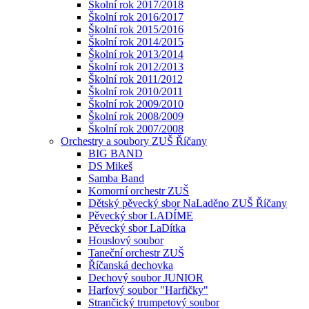
Školní rok 2017/2018
Školní rok 2016/2017
Školní rok 2015/2016
Školní rok 2014/2015
Školní rok 2013/2014
Školní rok 2012/2013
Školní rok 2011/2012
Školní rok 2010/2011
Školní rok 2009/2010
Školní rok 2008/2009
Školní rok 2007/2008
Orchestry a soubory ZUŠ Říčany
BIG BAND
DS Mikeš
Samba Band
Komorní orchestr ZUŠ
Dětský pěvecký sbor NaLaděno ZUŠ Říčany
Pěvecký sbor LADÍME
Pěvecký sbor LaDítka
Houslový soubor
Taneční orchestr ZUŠ
Říčanská dechovka
Dechový soubor JUNIOR
Harfový soubor "Harfičky"
Strančický trumpetový soubor