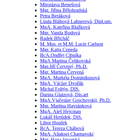
Miroslava Benešová
Mgr. Jiřina Bělohradská
Petra Beráková
Linda Bláhová Lahnerová, Dipl.um.
MgA. Kateřina Blažková
Mgr. Vanda Bodová
Radek Břicháč
M. Mus. et M.M. Lucie Carlson
Mgr. Katja Cepeda
BcA.Ondřej Cibulka
MgA.Martina Čelikovská
Mgr.Jiří Červený, Ph.D.
Mgr. Martina Červená
MgA. Markéta Dominikusová
MgA. Václav Dvořák
Michal Foltýn, DIS.
Darina Glatzová, Dis.art
MgA.Vjačeslav Grochovskij, Ph.D.
Mgr. Martina Havránková
MgA. Aleš Hejcman
Lukáš Herůdek, DiS.
Libor Houfek
BcA. Tereza Chábová
MgA. Aliaksei Charnavoki
Mgr. Hana Javorská