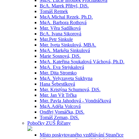
MgA. Lucie Brotbek Prochásková
BcA. Marek Přibyl, DiS.
Tomáš Remek
MgA.Michal Rezek, Ph.D.
MgA. Barbora Rothová
Mgr. Věra Sadílková
BcA. Ivana Sikorová
Mgr.Petr Sinkule
Mgr. Iveta Sinkulová, MBA.
MgA. Markéta Sinkulová
Marie Sosnová, DiS.
MgA. Kateřina Soukalová Váchová, Ph.D.
MgA. Eva Stejskalová
Mgr. Dita Stromko
MgA. Yelyzaveta Sukhyna
Hana Šebestíková
Mgr. Kristýna Schumová, DiS.
Mgr. Jan Vít Trčka
Mgr. Pavla Jahodová - Vondráčková
MgA.Adéla Volcová
Ondřej Vomáčka, DiS.
Tomáš Zeman, DiS.
Pobočky ZUŠ Říčany
Místo poskytovaného vzdělávání Strančice