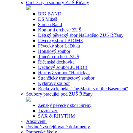
Orchestry a soubory ZUŠ Říčany
BIG BAND
DS Mikeš
Samba Band
Komorní orchestr ZUŠ
Dětský pěvecký sbor NaLaděno ZUŠ Říčany
Pěvecký sbor LADÍME
Pěvecký sbor LaDítka
Houslový soubor
Taneční orchestr ZUŠ
Říčanská dechovka
Dechový soubor JUNIOR
Harfový soubor "Harfičky"
Strančický trumpetový soubor
Kytarový soubor
Rocková kapela "The Masters of the Basement"
Soubory pracující pod ZUŠ Říčany
Ženský pěvecký sbor Sirény
Jazzmazec
SAX & RHYTHM
Absolventi
Povinně zveřejňované dokumenty
Partnerské školy