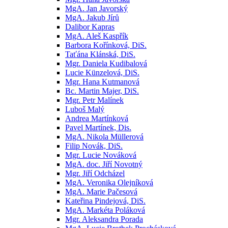
MgA. Jan Javorský
MgA. Jakub Jírů
Dalibor Kapras
MgA. Aleš Kaspřík
Barbora Kořínková, DiS.
Taťána Klánská, DiS.
Mgr. Daniela Kudibalová
Lucie Künzelová, DiS.
Mgr. Hana Kutmanová
Bc. Martin Majer, DiS.
Mgr. Petr Malínek
Luboš Malý
Andrea Martínková
Pavel Martínek, Dis.
MgA. Nikola Müllerová
Filip Novák, DiS.
Mgr. Lucie Nováková
MgA. doc. Jiří Novotný
Mgr. Jiří Odcházel
MgA. Veronika Olejníková
MgA. Marie Pačesová
Kateřina Pindejová, DiS.
MgA. Markéta Poláková
Mgr. Aleksandra Porada